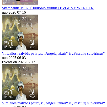
Skambantis M. K. Čiurlionio Vilnius | EVGENY WENGER
nuo 2026 07 16
Virtualios realybės patirtys: „Angelų takais“ ir „Pasaulių sutvėrimas“
nuo 2025 06 03
Events on 2026 07 17
Virtualios realybės patirtys: „Angelų takais“ ir „Pasaulių sutvėrimas“