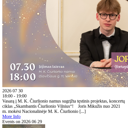
2026 07 30
18:00 - 19:00
Vasarą į M. K. Čiurlionio namus sugrįžta tęstinis projektas, koncertų
ciklas „Skambantis Čiurlionio Vilnius“! Joris Mikužis nuo 2021
m. mokėsi Nacionalinėje M. K. Čiurlionio [...]
More Info
Events on 2026 06 29