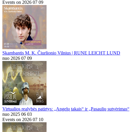
Events on 2026 07 09
Skambantis M. K. Čiurlionio Vilnius | RUNE LEICHT LUND
nuo 2026 07 09
Virtualios realybės patirtys: „Angelų takais“ ir „Pasaulių sutvėrimas“
nuo 2025 06 03
Events on 2026 07 10