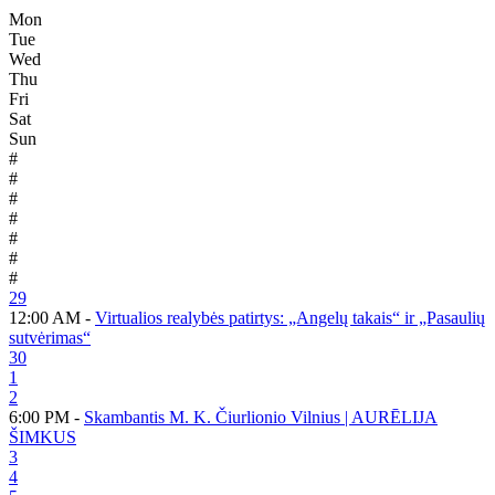
Mon
Tue
Wed
Thu
Fri
Sat
Sun
#
#
#
#
#
#
#
29
12:00 AM -
Virtualios realybės patirtys: „Angelų takais“ ir „Pasaulių
sutvėrimas“
30
1
2
6:00 PM -
Skambantis M. K. Čiurlionio Vilnius | AURĒLIJA
ŠIMKUS
3
4