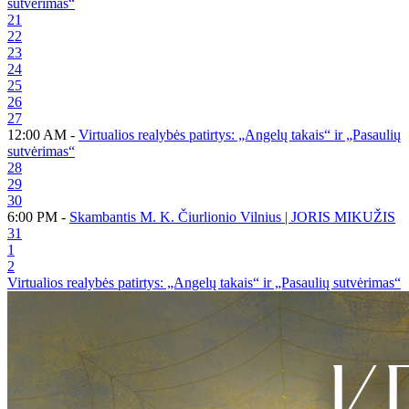
sutvėrimas“
21
22
23
24
25
26
27
12:00 AM -
Virtualios realybės patirtys: „Angelų takais“ ir „Pasaulių
sutvėrimas“
28
29
30
6:00 PM -
Skambantis M. K. Čiurlionio Vilnius | JORIS MIKUŽIS
31
1
2
Virtualios realybės patirtys: „Angelų takais“ ir „Pasaulių sutvėrimas“