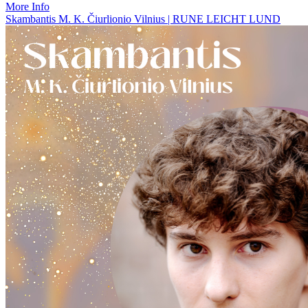
More Info
Skambantis M. K. Čiurlionio Vilnius | RUNE LEICHT LUND