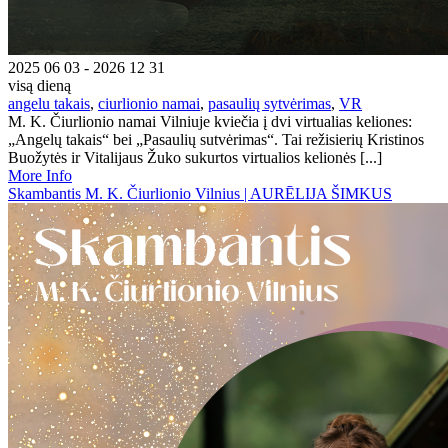
2025 06 03 - 2026 12 31
visą dieną
angelu takais
,
ciurlionio namai
,
pasaulių sytvėrimas
,
VR
M. K. Čiurlionio namai Vilniuje kviečia į dvi virtualias keliones:
„Angelų takais“ bei „Pasaulių sutvėrimas“. Tai režisierių Kristinos
Buožytės ir Vitalijaus Žuko sukurtos virtualios kelionės [...]
More Info
Skambantis M. K. Čiurlionio Vilnius | AURĒLIJA ŠIMKUS