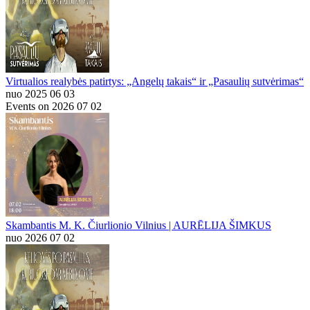
Virtualios realybės patirtys: „Angelų takais“ ir „Pasaulių sutvėrimas“
nuo 2025 06 03
Events on 2026 07 02
Skambantis M. K. Čiurlionio Vilnius | AURĒLIJA ŠIMKUS
nuo 2026 07 02