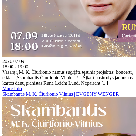
2026 07 09
18:00 - 19:00
Vasarą į M. K. Čiurlionio namus sugrįžta tęstinis projektas, koncertų
ciklas „Skambantis Čiurlionio Vilnius“! Šįkart pasirodys jaunosios
kartos danų pianistas Rune Leicht Lund. Nepaisant [...]
More Info
Skambantis M. K. Čiurlionio Vilnius | EVGENY WENGER