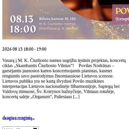
2026 08 13 18:00 - 19:00
Vasarą į M. K. Čiurlionio namus sugrįžta tęstinis projektas, koncertų
ciklas „Skambantis Čiurlionio Vilnius“! Povilas Norkūnas –
garsėjantis jaunosios kartos koncertuojantis pianistas, kasmet
rengiantis savo pasirodymus žinomiausiose Lietuvos scenose.
Lietuvos publika yra ne kartą išvydusi Povilo muzikines
interpretacijas Lietuvos nacionalinėje filharmonijoje, Sapiegų bei
Valdovų rūmuose, Šv. Kotrynos bažnyčioje, Vilniaus rotušėje,
koncertų salėje „Organum“, Paliesiaus [...]
daugiau renginių...