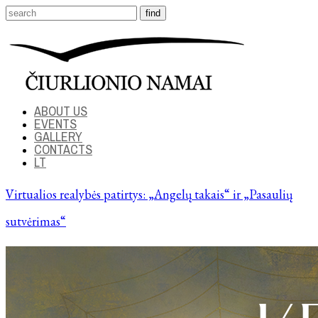
ABOUT US
EVENTS
GALLERY
CONTACTS
LT
Virtualios realybės patirtys: „Angelų takais“ ir „Pasaulių
sutvėrimas“