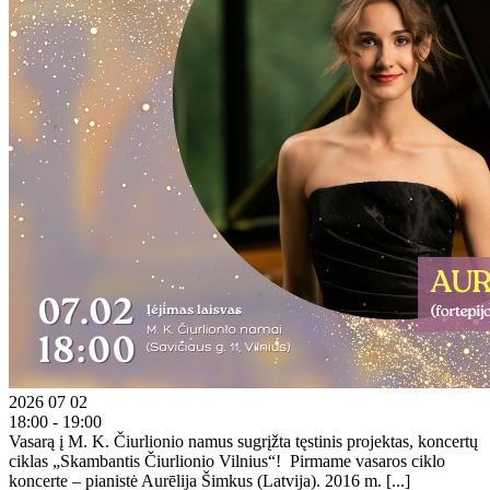
2026 07 02
18:00 - 19:00
Vasarą į M. K. Čiurlionio namus sugrįžta tęstinis projektas, koncertų
ciklas „Skambantis Čiurlionio Vilnius“! Pirmame vasaros ciklo
koncerte – pianistė Aurēlija Šimkus (Latvija). 2016 m. [...]