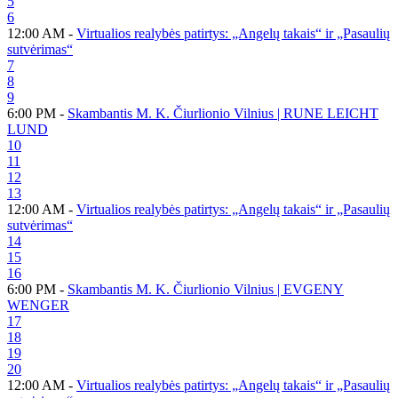
5
6
12:00 AM -
Virtualios realybės patirtys: „Angelų takais“ ir „Pasaulių
sutvėrimas“
7
8
9
6:00 PM -
Skambantis M. K. Čiurlionio Vilnius | RUNE LEICHT
LUND
10
11
12
13
12:00 AM -
Virtualios realybės patirtys: „Angelų takais“ ir „Pasaulių
sutvėrimas“
14
15
16
6:00 PM -
Skambantis M. K. Čiurlionio Vilnius | EVGENY
WENGER
17
18
19
20
12:00 AM -
Virtualios realybės patirtys: „Angelų takais“ ir „Pasaulių