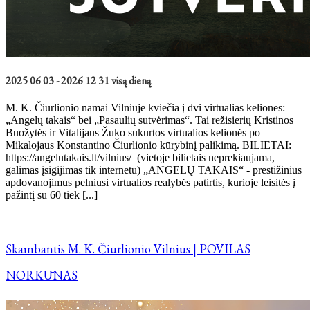
2025 06 03 - 2026 12 31 visą dieną
M. K. Čiurlionio namai Vilniuje kviečia į dvi virtualias keliones:
„Angelų takais“ bei „Pasaulių sutvėrimas“. Tai režisierių Kristinos
Buožytės ir Vitalijaus Žuko sukurtos virtualios kelionės po
Mikalojaus Konstantino Čiurlionio kūrybinį palikimą. BILIETAI:
https://angelutakais.lt/vilnius/ (vietoje bilietais neprekiaujama,
galimas įsigijimas tik internetu) „ANGELŲ TAKAIS“ - prestižinius
apdovanojimus pelniusi virtualios realybės patirtis, kurioje leisitės į
pažintį su 60 tiek [...]
Skambantis M. K. Čiurlionio Vilnius | POVILAS
NORKŪNAS