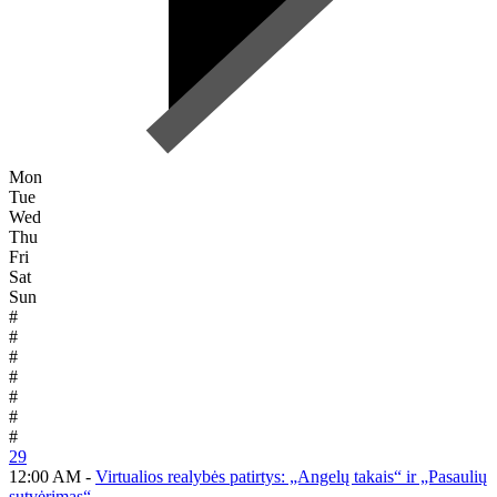
Mon
Tue
Wed
Thu
Fri
Sat
Sun
#
#
#
#
#
#
#
29
12:00 AM -
Virtualios realybės patirtys: „Angelų takais“ ir „Pasaulių
sutvėrimas“