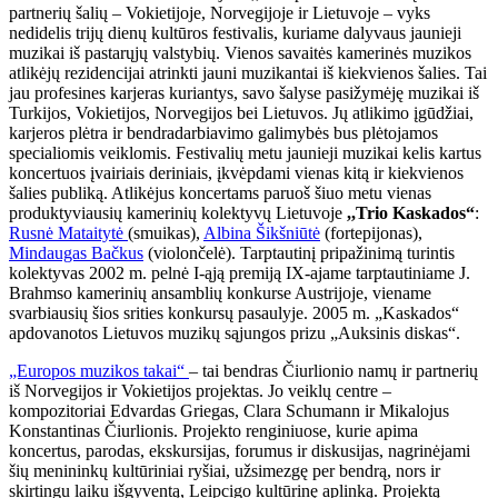
partnerių šalių – Vokietijoje, Norvegijoje ir Lietuvoje – vyks
nedidelis trijų dienų kultūros festivalis, kuriame dalyvaus jaunieji
muzikai iš pastarųjų valstybių. Vienos savaitės kamerinės muzikos
atlikėjų rezidencijai atrinkti jauni muzikantai iš kiekvienos šalies. Tai
jau profesines karjeras kuriantys, savo šalyse pasižymėję muzikai iš
Turkijos, Vokietijos, Norvegijos bei Lietuvos. Jų atlikimo įgūdžiai,
karjeros plėtra ir bendradarbiavimo galimybės bus plėtojamos
specialiomis veiklomis. Festivalių metu jaunieji muzikai kelis kartus
koncertuos įvairiais deriniais, įkvėpdami vienas kitą ir kiekvienos
šalies publiką. Atlikėjus koncertams paruoš šiuo metu vienas
produktyviausių kamerinių kolektyvų Lietuvoje
,,Trio Kaskados“
:
Rusnė Mataitytė
(smuikas),
Albina Šikšniūtė
(fortepijonas),
Mindaugas Bačkus
(violončelė). Tarptautinį pripažinimą turintis
kolektyvas 2002 m. pelnė I-ąją premiją IX-ajame tarptautiniame J.
Brahmso kamerinių ansamblių konkurse Austrijoje, viename
svarbiausių šios srities konkursų pasaulyje. 2005 m. „Kaskados“
apdovanotos Lietuvos muzikų sąjungos prizu „Auksinis diskas“.
„Europos muzikos takai“
– tai bendras Čiurlionio namų ir partnerių
iš Norvegijos ir Vokietijos projektas. Jo veiklų centre –
kompozitoriai Edvardas Griegas, Clara Schumann ir Mikalojus
Konstantinas Čiurlionis. Projekto renginiuose, kurie apima
koncertus, parodas, ekskursijas, forumus ir diskusijas, nagrinėjami
šių menininkų kultūriniai ryšiai, užsimezgę per bendrą, nors ir
skirtingu laiku išgyventą, Leipcigo kultūrinę aplinką. Projektą