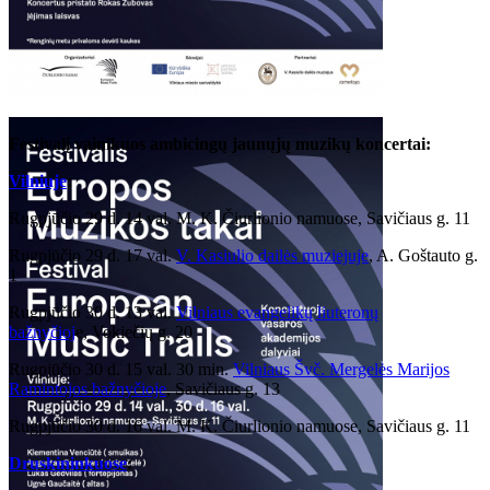
Festivalį vainikuos ambicingų jaunųjų muzikų koncertai:
Vilniuje
:
Rugpjūčio 29 d. 14 val. M. K. Čiurlionio namuose, Savičiaus g. 11
Rugpjūčio 29 d. 17 val.
V. Kasiulio dailės muziejuje
, A. Goštauto g.
1
Rugpjūčio 30 d. 13 val.
Vilniaus evangelikų liuteronų
bažnyčioj
e, Vokiečių g. 20
Rugpjūčio 30 d. 15 val. 30 min.
Vilniaus Švč. Mergelės Marijos
Ramintojos bažnyčioje
, Savičiaus g. 13
Rugpjūčio 30 d. 16 val. M. K. Čiurlionio namuose, Savičiaus g. 11
Druskininkuose
: