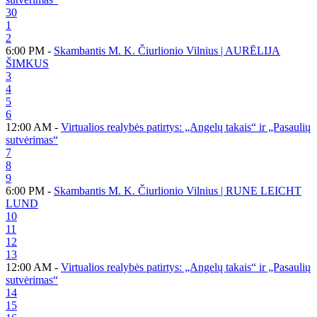
30
1
2
6:00 PM -
Skambantis M. K. Čiurlionio Vilnius | AURĒLIJA
ŠIMKUS
3
4
5
6
12:00 AM -
Virtualios realybės patirtys: „Angelų takais“ ir „Pasaulių
sutvėrimas“
7
8
9
6:00 PM -
Skambantis M. K. Čiurlionio Vilnius | RUNE LEICHT
LUND
10
11
12
13
12:00 AM -
Virtualios realybės patirtys: „Angelų takais“ ir „Pasaulių
sutvėrimas“
14
15