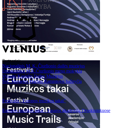
Partneriai:
Nacionalinis M. K. Čiurlionio dailės muziejus
Druskininkų M.K.Čiurlionio meno mokykla
Vytauto Kasiulio Dailes Muziejus
Švč. Mergelės Marijos Ramintojos bažnyčia
Kiti susiję straipsniai:
Festivalis ,,Europos muzikos takai”
Europos muzikos takai - Vasaros akademija Druskininkuose