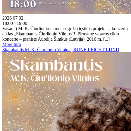
2026 07 02
18:00 - 19:00
Vasarą į M. K. Čiurlionio namus sugrįžta tęstinis projektas, koncertų
ciklas „Skambantis Čiurlionio Vilnius“! Pirmame vasaros ciklo
koncerte – pianistė Aurēlija Šimkus (Latvija). 2016 m. [...]
More Info
Skambantis M. K. Čiurlionio Vilnius | RUNE LEICHT LUND