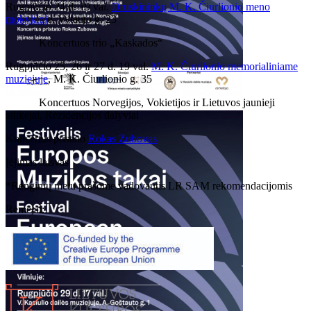
Rugpjūčio 24 d. 19 val.
Druskininkų M. K. Čiurlionio meno
mokykloj
e, Vytauto g. 23
Koncertuos trio „Kaskados“
Rugpjūčio 25, 26 ir 27 d. 19 val.
M. K. Čiurlionio memorialiniame
muziejuje
, M. K. Čiurlionio g. 35
Koncertuos Norvegijos, Vokietijos ir Lietuvos jaunieji
atlikėjai, Rezidencijos dalyviai
Koncertus pristato
Rokas Zubovas
Įėjimas laisvas
*Renginių metu prašome vadovautis LR SAM rekomendacijomis
Rėmėjai: