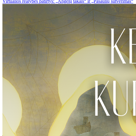
Virtualios realybės patirtys: „Angelų takais“ ir „Pasaulių sutvėrimas“