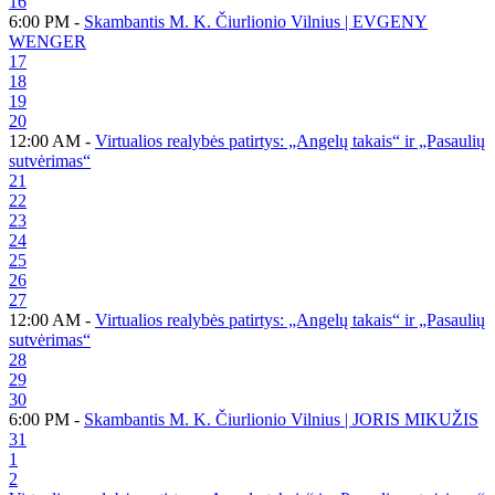
16
6:00 PM -
Skambantis M. K. Čiurlionio Vilnius | EVGENY
WENGER
17
18
19
20
12:00 AM -
Virtualios realybės patirtys: „Angelų takais“ ir „Pasaulių
sutvėrimas“
21
22
23
24
25
26
27
12:00 AM -
Virtualios realybės patirtys: „Angelų takais“ ir „Pasaulių
sutvėrimas“
28
29
30
6:00 PM -
Skambantis M. K. Čiurlionio Vilnius | JORIS MIKUŽIS
31
1
2