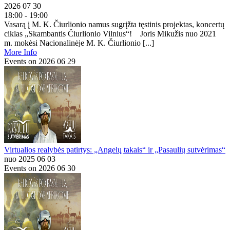
2026 07 30
18:00 - 19:00
Vasarą į M. K. Čiurlionio namus sugrįžta tęstinis projektas, koncertų
ciklas „Skambantis Čiurlionio Vilnius“! Joris Mikužis nuo 2021
m. mokėsi Nacionalinėje M. K. Čiurlionio [...]
More Info
Events on 2026 06 29
Virtualios realybės patirtys: „Angelų takais“ ir „Pasaulių sutvėrimas“
nuo 2025 06 03
Events on 2026 06 30