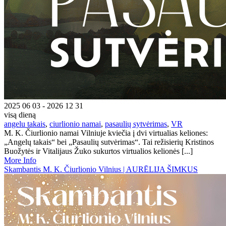
2025 06 03 - 2026 12 31
visą dieną
angelu takais
,
ciurlionio namai
,
pasaulių sytvėrimas
,
VR
M. K. Čiurlionio namai Vilniuje kviečia į dvi virtualias keliones:
„Angelų takais“ bei „Pasaulių sutvėrimas“. Tai režisierių Kristinos
Buožytės ir Vitalijaus Žuko sukurtos virtualios kelionės [...]
More Info
Skambantis M. K. Čiurlionio Vilnius | AURĒLIJA ŠIMKUS