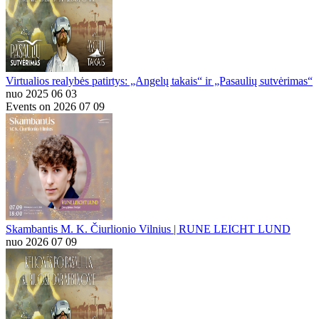
Virtualios realybės patirtys: „Angelų takais“ ir „Pasaulių sutvėrimas“
nuo 2025 06 03
Events on 2026 07 09
Skambantis M. K. Čiurlionio Vilnius | RUNE LEICHT LUND
nuo 2026 07 09