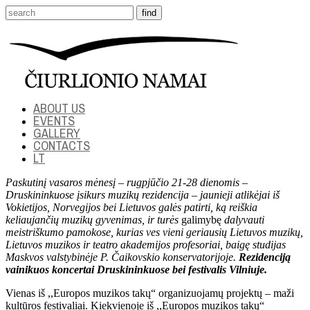
ABOUT US
EVENTS
GALLERY
CONTACTS
LT
Paskutinį vasaros mėnesį – rugpjūčio 21-28 dienomis –
Druskininkuose įsikurs muzikų rezidencija – jaunieji atlikėjai iš
Vokietijos, Norvegijos bei Lietuvos galės patirti, ką reiškia
keliaujančių muzikų gyvenimas, ir turės
galimybę
dalyvauti
meistriškumo pamokose, kurias ves vieni geriausių Lietuvos muzikų,
Lietuvos muzikos ir teatro akademijos profesoriai, baigę studijas
Maskvos valstybinėje P. Čaikovskio konservatorijoje.
Rezidenciją
vainikuos koncertai Druskininkuose bei festivalis Vilniuje.
Vienas iš ,,Europos muzikos takų“ organizuojamų projektų – maži
kultūros festivaliai. Kiekvienoje iš ,,Europos muzikos takų“