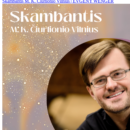
Skambantis M. K. Čiurlionio Vilnius | EVGENY WENGER