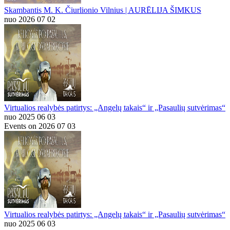
Skambantis M. K. Čiurlionio Vilnius | AURĒLIJA ŠIMKUS
nuo 2026 07 02
Virtualios realybės patirtys: „Angelų takais“ ir „Pasaulių sutvėrimas“
nuo 2025 06 03
Events on 2026 07 03
Virtualios realybės patirtys: „Angelų takais“ ir „Pasaulių sutvėrimas“
nuo 2025 06 03