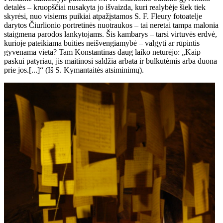
detalės – kruopščiai nusakyta jo išvaizda, kuri realybėje šiek tiek
skyrėsi, nuo visiems puikiai atpažįstamos S. F. Fleury fotoatelje
darytos Čiurlionio portretinės nuotraukos – tai neretai tampa malonia
staigmena parodos lankytojams. Šis kambarys – tarsi virtuvės erdvė,
kurioje pateikiama buities neišvengiamybė – valgyti ar rūpintis
gyvenama vieta? Tam Konstantinas daug laiko neturėjo: „Kaip
paskui patyriau, jis maitinosi saldžia arbata ir bulkutėmis arba duona
prie jos.[...]“ (Iš S. Kymantaitės atsiminimų).