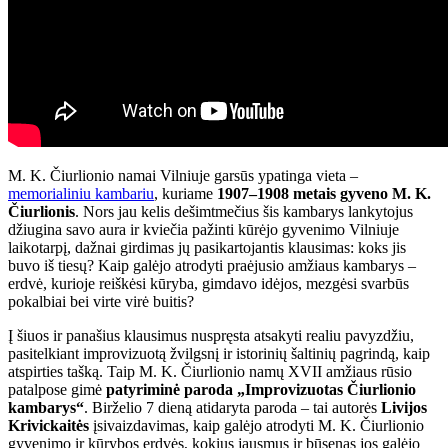
M. K. Čiurlionio namai Vilniuje garsūs ypatinga vieta –
memorialiniu kambariu
, kuriame
1907–1908 metais gyveno M. K.
Čiurlionis
. Nors jau kelis dešimtmečius šis kambarys lankytojus
džiugina savo aura ir kviečia pažinti kūrėjo gyvenimo Vilniuje
laikotarpį, dažnai girdimas jų pasikartojantis klausimas: koks jis
buvo iš tiesų? Kaip galėjo atrodyti praėjusio amžiaus kambarys –
erdvė, kurioje reiškėsi kūryba, gimdavo idėjos, mezgėsi svarbūs
pokalbiai bei virte virė buitis?
Į šiuos ir panašius klausimus nuspręsta atsakyti realiu pavyzdžiu,
pasitelkiant improvizuotą žvilgsnį ir istorinių šaltinių pagrindą, kaip
atspirties tašką. Taip M. K. Čiurlionio namų XVII amžiaus rūsio
patalpose gimė
patyriminė paroda „Improvizuotas Čiurlionio
kambarys“
. Birželio 7 dieną atidaryta paroda – tai autorės
Livijos
Krivickaitės
įsivaizdavimas, kaip galėjo atrodyti M. K. Čiurlionio
gyvenimo ir kūrybos erdvės, kokius jausmus ir būsenas jos galėjo