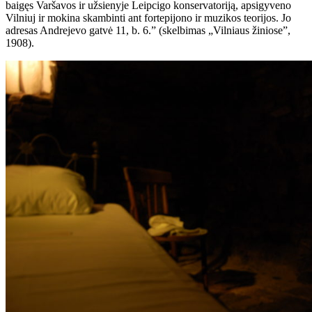
baigęs Varšavos ir užsienyje Leipcigo konservatoriją, apsigyveno
Vilniuj ir mokina skambinti ant fortepijono ir muzikos teorijos. Jo
adresas Andrejevo gatvė 11, b. 6.” (skelbimas „Vilniaus žiniose”,
1908).