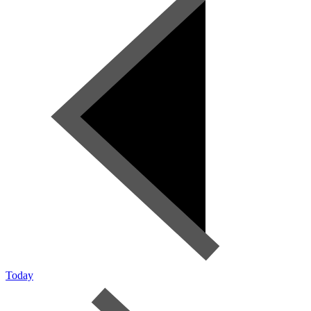
Today