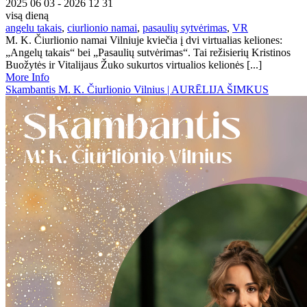
2025 06 03 - 2026 12 31
visą dieną
angelu takais
,
ciurlionio namai
,
pasaulių sytvėrimas
,
VR
M. K. Čiurlionio namai Vilniuje kviečia į dvi virtualias keliones:
„Angelų takais“ bei „Pasaulių sutvėrimas“. Tai režisierių Kristinos
Buožytės ir Vitalijaus Žuko sukurtos virtualios kelionės [...]
More Info
Skambantis M. K. Čiurlionio Vilnius | AURĒLIJA ŠIMKUS