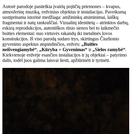
Autorė parodoje pasitelkia įvairių pojūčių priemones – kvapus,
atmosferinę muziką, erdvinius objektus ir instaliacijas. Paveikumą
sustiprinama istorinė medžiaga: amžininkų atsiminimai, laiškų
fragmentai ir natų rankraščiai. Vizualinį identitetą – atrinktos darbų,
eskizų reprodukcijos, autentiškos rūsio sienos bei to laikmečio
buities elementai: nuo virtuvės rakandų iki metalinės lovos
konstrukcijos. Iš viso parodą sudaro trys, skirtingus Čiurlionio
gyvenimo aspektus atspindinčios, erdvės:
„Buities
neišvengiamybė“
,
„Kūryba = Gyvenimas“
ir
„Sielos ramybė“
.
Kiekvienoje erdvėje esančios instaliacijos ir jų objektai – patyrimo
dalis, todėl juos galima laisvai liesti, apžiūrinėti ir tyrinėti.