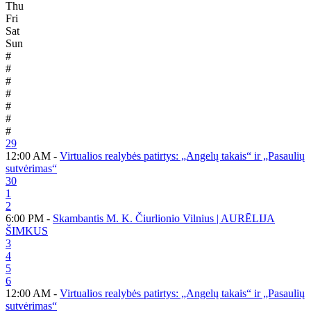
Thu
Fri
Sat
Sun
#
#
#
#
#
#
#
29
12:00 AM -
Virtualios realybės patirtys: „Angelų takais“ ir „Pasaulių
sutvėrimas“
30
1
2
6:00 PM -
Skambantis M. K. Čiurlionio Vilnius | AURĒLIJA
ŠIMKUS
3
4
5
6
12:00 AM -
Virtualios realybės patirtys: „Angelų takais“ ir „Pasaulių
sutvėrimas“