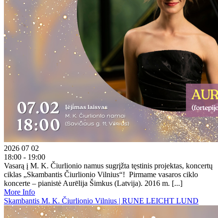
2026 07 02
18:00 - 19:00
Vasarą į M. K. Čiurlionio namus sugrįžta tęstinis projektas, koncertų
ciklas „Skambantis Čiurlionio Vilnius“! Pirmame vasaros ciklo
koncerte – pianistė Aurēlija Šimkus (Latvija). 2016 m. [...]
More Info
Skambantis M. K. Čiurlionio Vilnius | RUNE LEICHT LUND