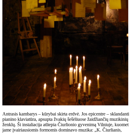
Antrasis kambarys – kūrybai skirta erdvė. Jos epicentre – sklandanti
pianino klaviatūra, apsupta žvakių šešėliuose žaidžiančių muzikinių
ženklų. Ši instaliacija atliepia Čiurlionio gyvenimą Vilniuje, kuomet
jame įvairiausiomis formomis dominavo muzika: „K. Čiurlianis,