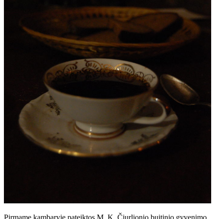
Pirmame kambaryje pateiktos M. K. Čiurlionio buitinio gyvenimo