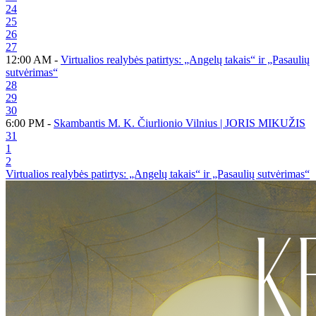
24
25
26
27
12:00 AM -
Virtualios realybės patirtys: „Angelų takais“ ir „Pasaulių
sutvėrimas“
28
29
30
6:00 PM -
Skambantis M. K. Čiurlionio Vilnius | JORIS MIKUŽIS
31
1
2
Virtualios realybės patirtys: „Angelų takais“ ir „Pasaulių sutvėrimas“