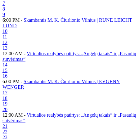
7
8
9
6:00 PM -
Skambantis M. K. Čiurlionio Vilnius | RUNE LEICHT
LUND
10
11
12
13
12:00 AM -
Virtualios realybės patirtys: „Angelų takais“ ir „Pasaulių
sutvėrimas“
14
15
16
6:00 PM -
Skambantis M. K. Čiurlionio Vilnius | EVGENY
WENGER
17
18
19
20
12:00 AM -
Virtualios realybės patirtys: „Angelų takais“ ir „Pasaulių
sutvėrimas“
21
22
23