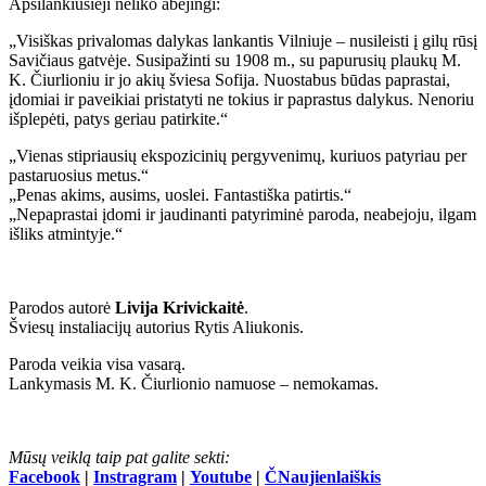
Apsilankiusieji neliko abejingi:
„Visiškas privalomas dalykas lankantis Vilniuje – nusileisti į gilų rūsį
Savičiaus gatvėje. Susipažinti su 1908 m., su papurusių plaukų M.
K. Čiurlioniu ir jo akių šviesa Sofija. Nuostabus būdas paprastai,
įdomiai ir paveikiai pristatyti ne tokius ir paprastus dalykus. Nenoriu
išplepėti, patys geriau patirkite.“
„Vienas stipriausių ekspozicinių pergyvenimų, kuriuos patyriau per
pastaruosius metus.“
„Penas akims, ausims, uoslei. Fantastiška patirtis.“
„Nepaprastai įdomi ir jaudinanti patyriminė paroda, neabejoju, ilgam
išliks atmintyje.“
Parodos autorė
Livija Krivickaitė
.
Šviesų instaliacijų autorius Rytis Aliukonis.
Paroda veikia visa vasarą.
Lankymasis M. K. Čiurlionio namuose – nemokamas.
Mūsų veiklą taip pat galite sekti:
Facebook
|
Instragram
|
Youtube
|
ČNaujienlaiškis