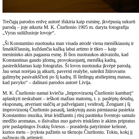
Trečiąją parodos erdvę autorė išskiria kaip esminę, įkvėpusią sukurti
parodą – joje atkurta M. K. Čiurlionio 1905 m. daryta fotografija
„Vyras sulūžusioje lovoje“.
„Ši Konstantino nuotrauka man visada atrodė viena meniškiausių ir
šmaikščiausių, kuždančia kažką labai artimo ir tikro – kaip
menininko akis pagauna esmę. Iš šios nuotraukos akivaizdu, kad
Konstantinas gaudo įdomų, provokuojantį, menišką kadrą,
pasireikšdamas kaip fotografas. Ši lovos nuotrauka įkvėpė parodą.
Jau senai norėjau ją atkurti, paversti realybe, suteikti žiūrovams
galimybę pasivaikščioti po šį kadrą. Iš širdingų atsiliepimų manau,
kad pavyko“ – dalinasi parodos autorė Livija.
M. K. Čiurlionio namai kviečia „Improvizuotą Čiurlionio kambarį“
aplankyti neskubant – ieškoti mažiau matomų, t. y. paslėptų detalių,
eksponatų, atveriant stalčių ar pažvelgiant į veidrodį. Žengiant į šį
improvizuotą Čiurlionio pasaulį, lankytojų ausis pirmiausia pasiekia
Konstantino muzika, lėtai leidžiantis į rūsį pasitinka šventojo santalo
medžio aromatas, o išsivalius nuo gatvės triukšmo ir akims pripratus
prie paslaptingos žvakių šviesos – prasideda patyriminė kelionė,
kurios metu – įvyksta pažintis su tikruoju Čiurlioniu. Tokiu, kokį jį
pažinojo tik artimieji.