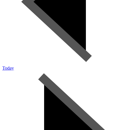
Today