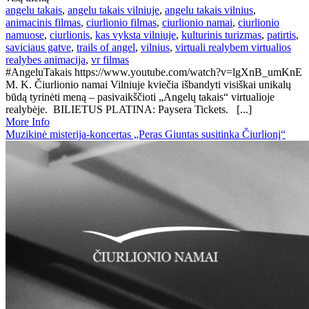
angelu takais
,
angelu takais vilniuje
,
angelu takais vilnius
,
animacinis filmas
,
ciurlionio filmas
,
ciurlionio namai
,
ciurlionio
namuose
,
ciurlionis
,
kas vyksta vilniuje
,
kulturinis turizmas
,
patirtis
,
saviciaus gatve
,
trails of angel
,
vilnius
,
virtuali realybem virtualios
realybes animacija
,
vr filmas
#AngeluTakais https://www.youtube.com/watch?v=lgXnB_umKnE
M. K. Čiurlionio namai Vilniuje kviečia išbandyti visiškai unikalų
būdą tyrinėti meną – pasivaikščioti „Angelų takais“ virtualioje
realybėje. BILIETUS PLATINA: Paysera Tickets. [...]
More Info
Muzikinė misterija-koncertas „Peras Giuntas susitinka Čiurlionį“