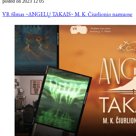
posted on
2023 12 05
VR filmas ~ANGELŲ TAKAIS~ M. K. Čiurlionio namuose