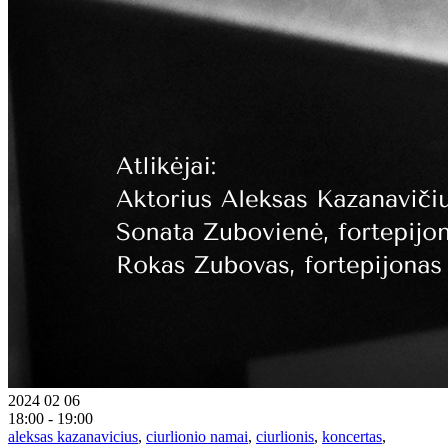
2024 02 06
18:00 - 19:00
aleksas kazanavicius
,
ciurlionio namai
,
ciurlionis
,
koncertas
,