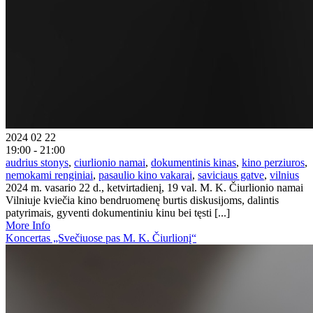
2024 02 22
19:00 - 21:00
audrius stonys
,
ciurlionio namai
,
dokumentinis kinas
,
kino perziuros
,
nemokami renginiai
,
pasaulio kino vakarai
,
saviciaus gatve
,
vilnius
2024 m. vasario 22 d., ketvirtadienį, 19 val. M. K. Čiurlionio namai
Vilniuje kviečia kino bendruomenę burtis diskusijoms, dalintis
patyrimais, gyventi dokumentiniu kinu bei tęsti [...]
More Info
Koncertas „Svečiuose pas M. K. Čiurlionį“