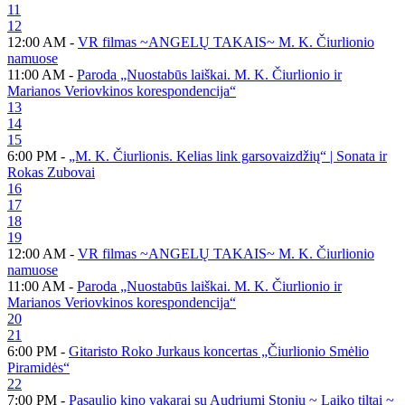
11
12
12:00 AM -
VR filmas ~ANGELŲ TAKAIS~ M. K. Čiurlionio
namuose
11:00 AM -
Paroda „Nuostabūs laiškai. M. K. Čiurlionio ir
Marianos Veriovkinos korespondencija“
13
14
15
6:00 PM -
„M. K. Čiurlionis. Kelias link garsovaizdžių“ | Sonata ir
Rokas Zubovai
16
17
18
19
12:00 AM -
VR filmas ~ANGELŲ TAKAIS~ M. K. Čiurlionio
namuose
11:00 AM -
Paroda „Nuostabūs laiškai. M. K. Čiurlionio ir
Marianos Veriovkinos korespondencija“
20
21
6:00 PM -
Gitaristo Roko Jurkaus koncertas „Čiurlionio Smėlio
Piramidės“
22
7:00 PM -
Pasaulio kino vakarai su Audriumi Stoniu ~ Laiko tiltai ~