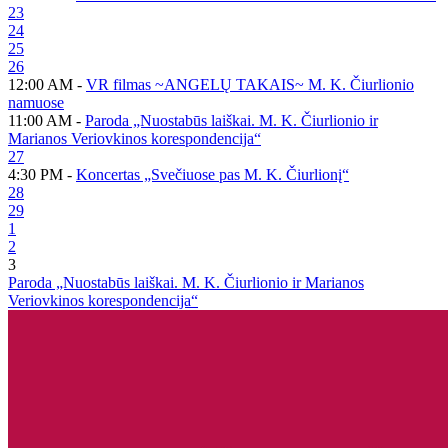
23
24
25
26
12:00 AM -
VR filmas ~ANGELŲ TAKAIS~ M. K. Čiurlionio
namuose
11:00 AM -
Paroda „Nuostabūs laiškai. M. K. Čiurlionio ir
Marianos Veriovkinos korespondencija“
27
4:30 PM -
Koncertas „Svečiuose pas M. K. Čiurlionį“
28
29
1
2
3
Paroda „Nuostabūs laiškai. M. K. Čiurlionio ir Marianos
Veriovkinos korespondencija“