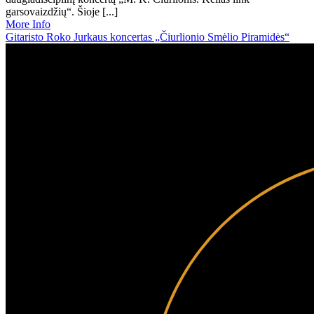
garsovaizdžių“. Šioje [...]
More Info
Gitaristo Roko Jurkaus koncertas „Čiurlionio Smėlio Piramidės“