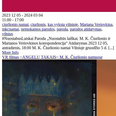
2023 12 05 - 2024 03 04
11:00 - 17:00
ciurlionio namai
,
ciurlionis
,
kas vyksta vilniuje
,
Mariana Veriovkina
,
mkcnamai
,
nemokamos parodos
,
paroda
,
parodos atidarymas
,
vilnius
#NuostabusLaiskai Paroda „Nuostabūs laiškai. M. K. Čiurlionio ir
Marianos Veriovkinos korespondencija“ Atidarymas 2023 12 05,
antradienis, 18:00 M. K. Čiurlionio namai Vilniuje gruodžio 5 d. [...]
More Info
VR filmas ~ANGELŲ TAKAIS~ M. K. Čiurlionio namuose