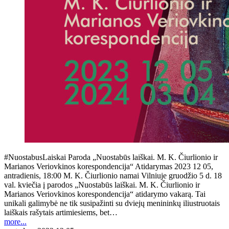
#NuostabusLaiskai Paroda „Nuostabūs laiškai. M. K. Čiurlionio ir
Marianos Veriovkinos korespondencija“ Atidarymas 2023 12 05,
antradienis, 18:00 M. K. Čiurlionio namai Vilniuje gruodžio 5 d. 18
val. kviečia į parodos „Nuostabūs laiškai. M. K. Čiurlionio ir
Marianos Veriovkinos korespondencija“ atidarymo vakarą. Tai
unikali galimybė ne tik susipažinti su dviejų menininkų iliustruotais
laiškais rašytais artimiesiems, bet…
more...