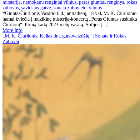
mirsterija
,
nemokami renginiai vilnius
,
peras giuntas
,
renginys
,
rokas
zubovas
,
saviciaus gatve
,
sonata zuboviete
,
vilnius
#GiuntasČiurlionis Vasario 6 d., antradienį, 18 val. M. K. Čiurlionio
namai kviečia į muzikinę misteriją-koncertą „Peras Giuntas susitinka
Čiurlionį“. Pirmą kartą 2023 metų vasarą, Sofijos [...]
More Info
„M. K. Čiurlionis. Kelias link garsovaizdžių“ | Sonata ir Rokas
Zubovai