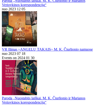
Paroda „Nuostabūs laiškai. M. K. Čiurlionio ir Marianos
Veriovkinos korespondencija“
nuo 2023 12 05
VR filmas ~ANGELŲ TAKAIS~ M. K. Čiurlionio namuose
nuo 2023 07 18
Events on 2024 01 30
Paroda „Nuostabūs laiškai. M. K. Čiurlionio ir Marianos
Veriovkinos korespondencija“