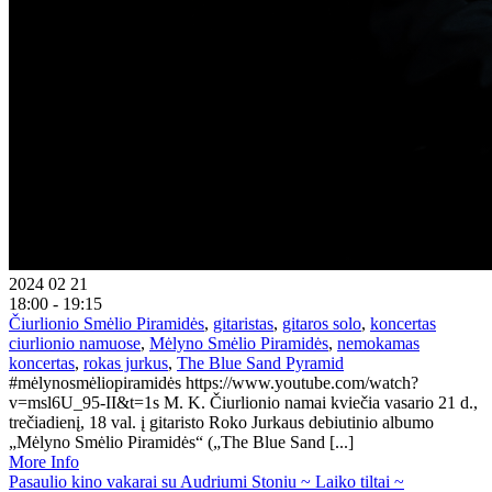
2024 02 21
18:00 - 19:15
Čiurlionio Smėlio Piramidės
,
gitaristas
,
gitaros solo
,
koncertas
ciurlionio namuose
,
Mėlyno Smėlio Piramidės
,
nemokamas
koncertas
,
rokas jurkus
,
The Blue Sand Pyramid
#mėlynosmėliopiramidės https://www.youtube.com/watch?
v=msl6U_95-II&t=1s M. K. Čiurlionio namai kviečia vasario 21 d.,
trečiadienį, 18 val. į gitaristo Roko Jurkaus debiutinio albumo
„Mėlyno Smėlio Piramidės“ („The Blue Sand [...]
More Info
Pasaulio kino vakarai su Audriumi Stoniu ~ Laiko tiltai ~