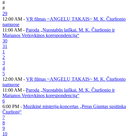
#
#
29
12:00 AM -
VR filmas ~ANGELŲ TAKAIS~ M. K. Čiurlionio
namuose
11:00 AM -
Paroda „Nuostabūs laiškai. M. K. Čiurlionio ir
Marianos Veriovkinos korespondencija“
30
31
1
2
3
4
5
12:00 AM -
VR filmas ~ANGELŲ TAKAIS~ M. K. Čiurlionio
namuose
11:00 AM -
Paroda „Nuostabūs laiškai. M. K. Čiurlionio ir
Marianos Veriovkinos korespondencija“
6
6:00 PM -
Muzikinė misterija-koncertas „Peras Giuntas susitinka
Čiurlionį“
7
8
9
10