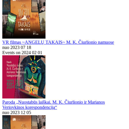
VR filmas ~ANGELŲ TAKAIS~ M. K. Čiurlionio namuose
nuo 2023 07 18
Events on 2024 02 01
Paroda „Nuostabūs laiškai. M. K. Čiurlionio ir Marianos
Veriovkinos korespondencija“
nuo 2023 12 05