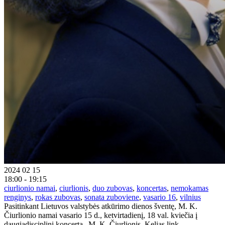
2024 02 15
18:00 - 19:15
ciurlionio namai
,
ciurlionis
,
duo zubovas
,
koncertas
,
nemokamas
renginys
,
rokas zubovas
,
sonata zuboviene
,
vasario 16
,
vilnius
Pasitinkant Lietuvos valstybės atkūrimo dienos šventę, M. K.
Čiurlionio namai vasario 15 d., ketvirtadienį, 18 val. kviečia į
daugiadisciplinį koncertą „M. K. Čiurlionis. Kelias link