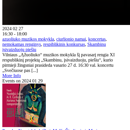
2024 02 27
16:30 - 18:00
azuoliuko muzikos mokykla
,
ciurlionio namai
,
koncertas
,
nemokamas renginys
,
respiblikinis konkursas
,
Skambinu
įsivaizduoju piešiu
Vilniaus „Ąžuoliuko“ muzikos mokykla šį pavasarį rengia XI
respublikinį projektą „Skambinu, įsivaizduoju, piešiu“, kurio
pirmieji žingsniai prasideda vasario 27 d. 16:30 val. koncertu
„Svečiuose pas [...]
More Info
Events on 2024 01 29