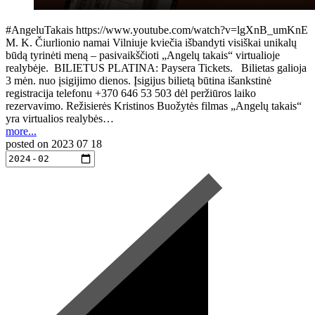
#AngeluTakais https://www.youtube.com/watch?v=lgXnB_umKnE
M. K. Čiurlionio namai Vilniuje kviečia išbandyti visiškai unikalų
būdą tyrinėti meną – pasivaikščioti „Angelų takais“ virtualioje
realybėje. BILIETUS PLATINA: Paysera Tickets. Bilietas galioja
3 mėn. nuo įsigijimo dienos. Įsigijus bilietą būtina išankstinė
registracija telefonu +370 646 53 503 dėl peržiūros laiko
rezervavimo. Režisierės Kristinos Buožytės filmas „Angelų takais“
yra virtualios realybės…
more...
posted on
2023 07 18