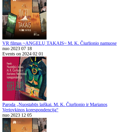
VR filmas ~ANGELŲ TAKAIS~ M. K. Čiurlionio namuose
nuo 2023 07 18
Events on 2024 02 01
Paroda „Nuostabūs laiškai. M. K. Čiurlionio ir Marianos
Veriovkinos korespondencija“
nuo 2023 12 05