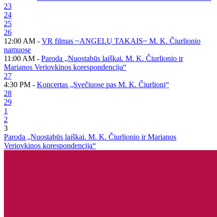
23
24
25
26
12:00 AM -
VR filmas ~ANGELŲ TAKAIS~ M. K. Čiurlionio
namuose
11:00 AM -
Paroda „Nuostabūs laiškai. M. K. Čiurlionio ir
Marianos Veriovkinos korespondencija“
27
4:30 PM -
Koncertas „Svečiuose pas M. K. Čiurlionį“
28
29
1
2
3
Paroda „Nuostabūs laiškai. M. K. Čiurlionio ir Marianos
Veriovkinos korespondencija“