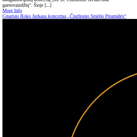
garsovaizdžių“. Šioje [...]
More Info
Gitaristo Roko Jurkaus koncertas „Čiurlionio Smėlio Piramidės“