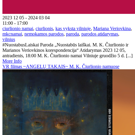
2023 12 05 - 2024 03 04
11:00 - 17:00
ciurlionio namai
,
ciurlionis
,
kas vyksta vilniuje
,
Mariana Veriovkina
,
mkcnamai
,
nemokamos parodos
,
paroda
,
parodos atidarymas
,
vilnius
#NuostabusLaiskai Paroda „Nuostabūs laiškai. M. K. Čiurlionio ir
Marianos Veriovkinos korespondencija“ Atidarymas 2023 12 05,
antradienis, 18:00 M. K. Čiurlionio namai Vilniuje gruodžio 5 d. [...]
More Info
VR filmas ~ANGELŲ TAKAIS~ M. K. Čiurlionio namuose