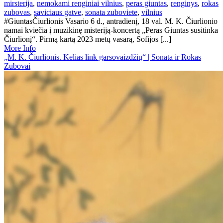
mirsterija
,
nemokami renginiai vilnius
,
peras giuntas
,
renginys
,
rokas
zubovas
,
saviciaus gatve
,
sonata zuboviete
,
vilnius
#GiuntasČiurlionis Vasario 6 d., antradienį, 18 val. M. K. Čiurlionio
namai kviečia į muzikinę misteriją-koncertą „Peras Giuntas susitinka
Čiurlionį“. Pirmą kartą 2023 metų vasarą, Sofijos [...]
More Info
„M. K. Čiurlionis. Kelias link garsovaizdžių“ | Sonata ir Rokas
Zubovai