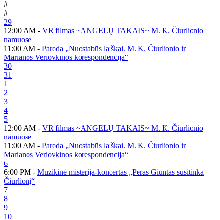
#
#
29
12:00 AM -
VR filmas ~ANGELŲ TAKAIS~ M. K. Čiurlionio
namuose
11:00 AM -
Paroda „Nuostabūs laiškai. M. K. Čiurlionio ir
Marianos Veriovkinos korespondencija“
30
31
1
2
3
4
5
12:00 AM -
VR filmas ~ANGELŲ TAKAIS~ M. K. Čiurlionio
namuose
11:00 AM -
Paroda „Nuostabūs laiškai. M. K. Čiurlionio ir
Marianos Veriovkinos korespondencija“
6
6:00 PM -
Muzikinė misterija-koncertas „Peras Giuntas susitinka
Čiurlionį“
7
8
9
10