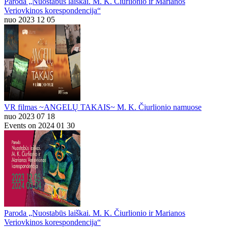
Paroda „Nuostabūs laiškai. M. K. Čiurlionio ir Marianos
Veriovkinos korespondencija“
nuo 2023 12 05
VR filmas ~ANGELŲ TAKAIS~ M. K. Čiurlionio namuose
nuo 2023 07 18
Events on 2024 01 30
Paroda „Nuostabūs laiškai. M. K. Čiurlionio ir Marianos
Veriovkinos korespondencija“