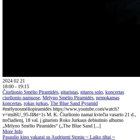
2024 02 21
18:00 - 19:15
Čiurlionio Smėlio Piramidės
,
gitaristas
,
gitaros solo
,
koncertas
ciurlionio namuose
,
Mėlyno Smėlio Piramidės
,
nemokamas
koncertas
,
rokas jurkus
,
The Blue Sand Pyramid
#mėlynosmėliopiramidės https://www.youtube.com/watch?
v=msl6U_95-II&t=1s M. K. Čiurlionio namai kviečia vasario 21 d.,
trečiadienį, 18 val. į gitaristo Roko Jurkaus debiutinio albumo
„Mėlyno Smėlio Piramidės“ („The Blue Sand [...]
More Info
Pasaulio kino vakarai su Audriumi Stoniu ~ Laiko tiltai ~