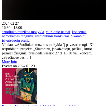
2024 02 27
16:30 - 18:00
azuoliuko muzikos mokykla
,
ciurlionio namai
,
koncertas
,
nemokamas renginys
,
respiblikinis konkursas
,
Skambinu
įsivaizduoju piešiu
Vilniaus „Ąžuoliuko“ muzikos mokykla šį pavasarį rengia XI
respublikinį projektą „Skambinu, įsivaizduoju, piešiu“, kurio
pirmieji žingsniai prasideda vasario 27 d. 16:30 val. koncertu
„Svečiuose pas [...]
More Info
Events on 2024 01 29