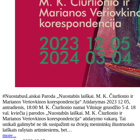
#NuostabusLaiskai Paroda „Nuostabūs laiškai. M. K. Čiurlionio ir
Marianos Veriovkinos korespondencija“ Atidarymas 2023 12 05,
antradienis, 18:00 M. K. Čiurlionio namai Vilniuje gruodžio 5 d. 18
val. kviečia į parodos „Nuostabūs laiškai. M. K. Čiurlionio ir
Marianos Veriovkinos korespondencija“ atidarymo vakarą. Tai
unikali galimybė ne tik susipažinti su dviejų menininkų iliustruotais
laiškais rašytais artimiesiems, bet…
more...