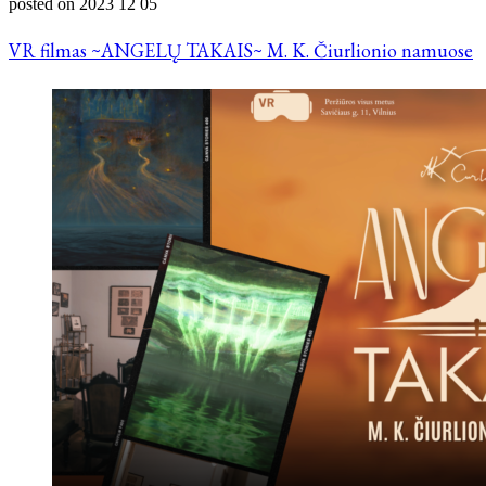
posted on
2023 12 05
VR filmas ~ANGELŲ TAKAIS~ M. K. Čiurlionio namuose