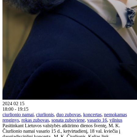
2024 02 15
18:00 - 19:15
ciurlionio namai
,
ciurlionis
,
duo zubovas
,
koncertas
,
nemokamas
renginys
,
rokas zubovas
,
sonata zuboviene
,
vasario 16
,
vilnius
Pasitinkant Lietuvos valstybės atkūrimo dienos šventę, M. K.
Čiurlionio namai vasario 15 d., ketvirtadienį, 18 val. kviečia į
daugiadisciplinį koncertą „M. K. Čiurlionis. Kelias link