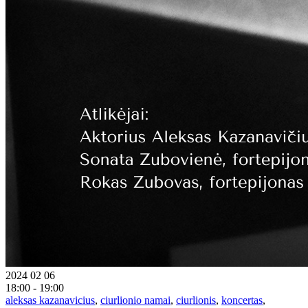
2024 02 06
18:00 - 19:00
aleksas kazanavicius
,
ciurlionio namai
,
ciurlionis
,
koncertas
,