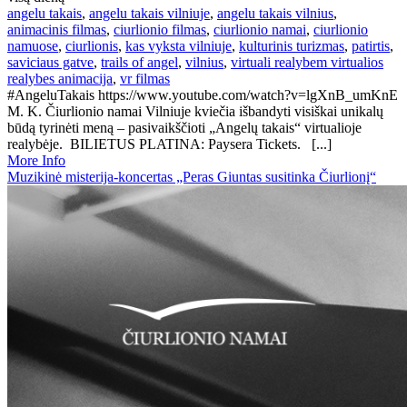
angelu takais
,
angelu takais vilniuje
,
angelu takais vilnius
,
animacinis filmas
,
ciurlionio filmas
,
ciurlionio namai
,
ciurlionio
namuose
,
ciurlionis
,
kas vyksta vilniuje
,
kulturinis turizmas
,
patirtis
,
saviciaus gatve
,
trails of angel
,
vilnius
,
virtuali realybem virtualios
realybes animacija
,
vr filmas
#AngeluTakais https://www.youtube.com/watch?v=lgXnB_umKnE
M. K. Čiurlionio namai Vilniuje kviečia išbandyti visiškai unikalų
būdą tyrinėti meną – pasivaikščioti „Angelų takais“ virtualioje
realybėje. BILIETUS PLATINA: Paysera Tickets. [...]
More Info
Muzikinė misterija-koncertas „Peras Giuntas susitinka Čiurlionį“