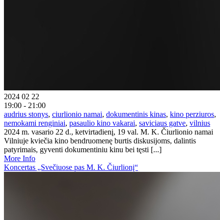
2024 02 22
19:00 - 21:00
audrius stonys
,
ciurlionio namai
,
dokumentinis kinas
,
kino perziuros
,
nemokami renginiai
,
pasaulio kino vakarai
,
saviciaus gatve
,
vilnius
2024 m. vasario 22 d., ketvirtadienį, 19 val. M. K. Čiurlionio namai
Vilniuje kviečia kino bendruomenę burtis diskusijoms, dalintis
patyrimais, gyventi dokumentiniu kinu bei tęsti [...]
More Info
Koncertas „Svečiuose pas M. K. Čiurlionį“