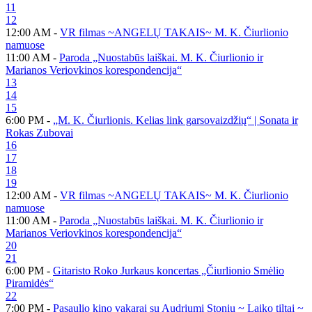
11
12
12:00 AM -
VR filmas ~ANGELŲ TAKAIS~ M. K. Čiurlionio
namuose
11:00 AM -
Paroda „Nuostabūs laiškai. M. K. Čiurlionio ir
Marianos Veriovkinos korespondencija“
13
14
15
6:00 PM -
„M. K. Čiurlionis. Kelias link garsovaizdžių“ | Sonata ir
Rokas Zubovai
16
17
18
19
12:00 AM -
VR filmas ~ANGELŲ TAKAIS~ M. K. Čiurlionio
namuose
11:00 AM -
Paroda „Nuostabūs laiškai. M. K. Čiurlionio ir
Marianos Veriovkinos korespondencija“
20
21
6:00 PM -
Gitaristo Roko Jurkaus koncertas „Čiurlionio Smėlio
Piramidės“
22
7:00 PM -
Pasaulio kino vakarai su Audriumi Stoniu ~ Laiko tiltai ~