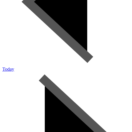
Today