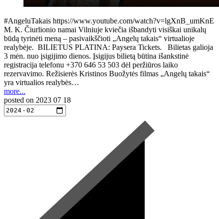
#AngeluTakais https://www.youtube.com/watch?v=lgXnB_umKnE
M. K. Čiurlionio namai Vilniuje kviečia išbandyti visiškai unikalų
būdą tyrinėti meną – pasivaikščioti „Angelų takais“ virtualioje
realybėje. BILIETUS PLATINA: Paysera Tickets. Bilietas galioja
3 mėn. nuo įsigijimo dienos. Įsigijus bilietą būtina išankstinė
registracija telefonu +370 646 53 503 dėl peržiūros laiko
rezervavimo. Režisierės Kristinos Buožytės filmas „Angelų takais“
yra virtualios realybės…
more...
posted on
2023 07 18