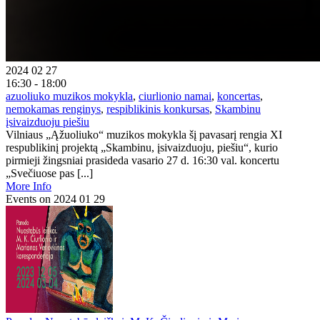
2024 02 27
16:30 - 18:00
azuoliuko muzikos mokykla
,
ciurlionio namai
,
koncertas
,
nemokamas renginys
,
respiblikinis konkursas
,
Skambinu
įsivaizduoju piešiu
Vilniaus „Ąžuoliuko“ muzikos mokykla šį pavasarį rengia XI
respublikinį projektą „Skambinu, įsivaizduoju, piešiu“, kurio
pirmieji žingsniai prasideda vasario 27 d. 16:30 val. koncertu
„Svečiuose pas [...]
More Info
Events on 2024 01 29