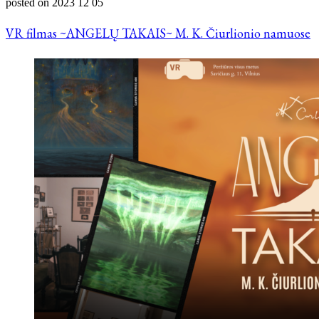
posted on
2023 12 05
VR filmas ~ANGELŲ TAKAIS~ M. K. Čiurlionio namuose