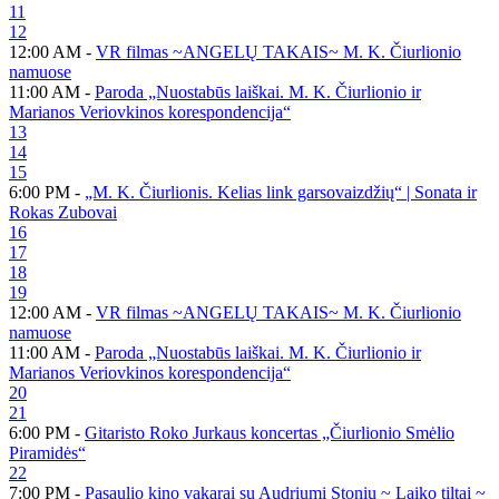
11
12
12:00 AM -
VR filmas ~ANGELŲ TAKAIS~ M. K. Čiurlionio
namuose
11:00 AM -
Paroda „Nuostabūs laiškai. M. K. Čiurlionio ir
Marianos Veriovkinos korespondencija“
13
14
15
6:00 PM -
„M. K. Čiurlionis. Kelias link garsovaizdžių“ | Sonata ir
Rokas Zubovai
16
17
18
19
12:00 AM -
VR filmas ~ANGELŲ TAKAIS~ M. K. Čiurlionio
namuose
11:00 AM -
Paroda „Nuostabūs laiškai. M. K. Čiurlionio ir
Marianos Veriovkinos korespondencija“
20
21
6:00 PM -
Gitaristo Roko Jurkaus koncertas „Čiurlionio Smėlio
Piramidės“
22
7:00 PM -
Pasaulio kino vakarai su Audriumi Stoniu ~ Laiko tiltai ~