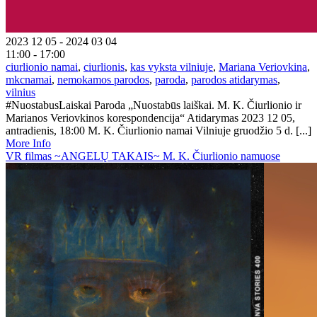
2023 12 05 - 2024 03 04
11:00 - 17:00
ciurlionio namai
,
ciurlionis
,
kas vyksta vilniuje
,
Mariana Veriovkina
,
mkcnamai
,
nemokamos parodos
,
paroda
,
parodos atidarymas
,
vilnius
#NuostabusLaiskai Paroda „Nuostabūs laiškai. M. K. Čiurlionio ir
Marianos Veriovkinos korespondencija“ Atidarymas 2023 12 05,
antradienis, 18:00 M. K. Čiurlionio namai Vilniuje gruodžio 5 d. [...]
More Info
VR filmas ~ANGELŲ TAKAIS~ M. K. Čiurlionio namuose