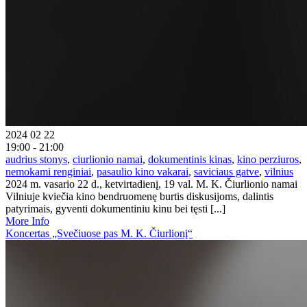
2024 02 22
19:00 - 21:00
audrius stonys
,
ciurlionio namai
,
dokumentinis kinas
,
kino perziuros
,
nemokami renginiai
,
pasaulio kino vakarai
,
saviciaus gatve
,
vilnius
2024 m. vasario 22 d., ketvirtadienį, 19 val. M. K. Čiurlionio namai
Vilniuje kviečia kino bendruomenę burtis diskusijoms, dalintis
patyrimais, gyventi dokumentiniu kinu bei tęsti [...]
More Info
Koncertas „Svečiuose pas M. K. Čiurlionį“