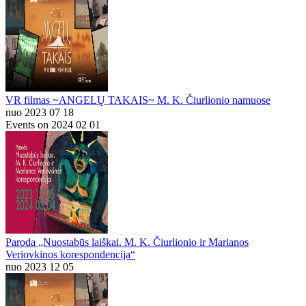
VR filmas ~ANGELŲ TAKAIS~ M. K. Čiurlionio namuose
nuo 2023 07 18
Events on 2024 02 01
Paroda „Nuostabūs laiškai. M. K. Čiurlionio ir Marianos
Veriovkinos korespondencija“
nuo 2023 12 05