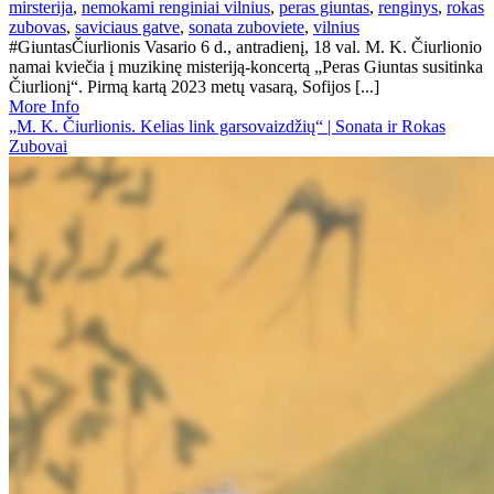
mirsterija
,
nemokami renginiai vilnius
,
peras giuntas
,
renginys
,
rokas
zubovas
,
saviciaus gatve
,
sonata zuboviete
,
vilnius
#GiuntasČiurlionis Vasario 6 d., antradienį, 18 val. M. K. Čiurlionio
namai kviečia į muzikinę misteriją-koncertą „Peras Giuntas susitinka
Čiurlionį“. Pirmą kartą 2023 metų vasarą, Sofijos [...]
More Info
„M. K. Čiurlionis. Kelias link garsovaizdžių“ | Sonata ir Rokas
Zubovai