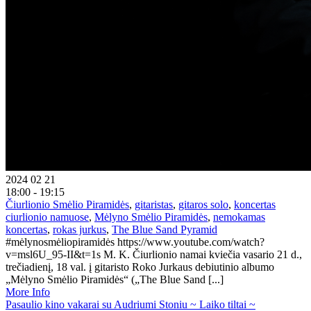
2024 02 21
18:00 - 19:15
Čiurlionio Smėlio Piramidės
,
gitaristas
,
gitaros solo
,
koncertas
ciurlionio namuose
,
Mėlyno Smėlio Piramidės
,
nemokamas
koncertas
,
rokas jurkus
,
The Blue Sand Pyramid
#mėlynosmėliopiramidės https://www.youtube.com/watch?
v=msl6U_95-II&t=1s M. K. Čiurlionio namai kviečia vasario 21 d.,
trečiadienį, 18 val. į gitaristo Roko Jurkaus debiutinio albumo
„Mėlyno Smėlio Piramidės“ („The Blue Sand [...]
More Info
Pasaulio kino vakarai su Audriumi Stoniu ~ Laiko tiltai ~