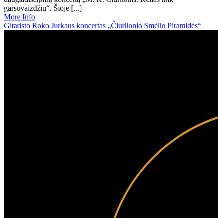
garsovaizdžių“. Šioje [...]
More Info
Gitaristo Roko Jurkaus koncertas „Čiurlionio Smėlio Piramidės“