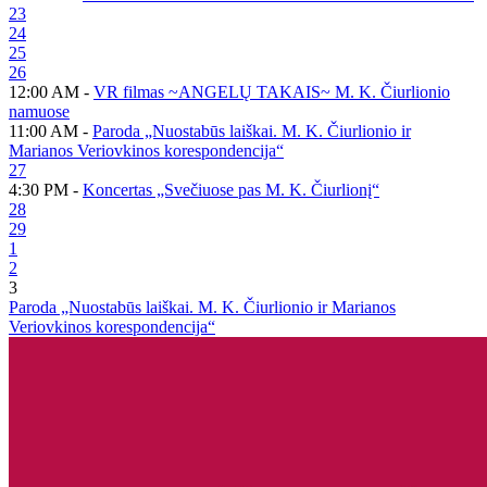
23
24
25
26
12:00 AM -
VR filmas ~ANGELŲ TAKAIS~ M. K. Čiurlionio
namuose
11:00 AM -
Paroda „Nuostabūs laiškai. M. K. Čiurlionio ir
Marianos Veriovkinos korespondencija“
27
4:30 PM -
Koncertas „Svečiuose pas M. K. Čiurlionį“
28
29
1
2
3
Paroda „Nuostabūs laiškai. M. K. Čiurlionio ir Marianos
Veriovkinos korespondencija“