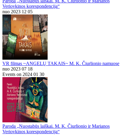
Paroda „Nuostabūs laiškai. M. K. Čiurlionio ir Marianos
Veriovkinos korespondencija“
nuo 2023 12 05
VR filmas ~ANGELŲ TAKAIS~ M. K. Čiurlionio namuose
nuo 2023 07 18
Events on 2024 01 30
Paroda „Nuostabūs laiškai. M. K. Čiurlionio ir Marianos
Veriovkinos korespondencija“