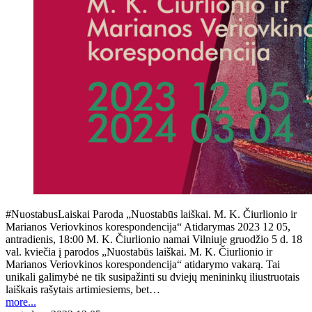
#NuostabusLaiskai Paroda „Nuostabūs laiškai. M. K. Čiurlionio ir
Marianos Veriovkinos korespondencija“ Atidarymas 2023 12 05,
antradienis, 18:00 M. K. Čiurlionio namai Vilniuje gruodžio 5 d. 18
val. kviečia į parodos „Nuostabūs laiškai. M. K. Čiurlionio ir
Marianos Veriovkinos korespondencija“ atidarymo vakarą. Tai
unikali galimybė ne tik susipažinti su dviejų menininkų iliustruotais
laiškais rašytais artimiesiems, bet…
more...