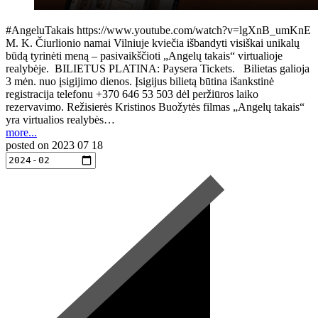
#AngeluTakais https://www.youtube.com/watch?v=lgXnB_umKnE
M. K. Čiurlionio namai Vilniuje kviečia išbandyti visiškai unikalų
būdą tyrinėti meną – pasivaikščioti „Angelų takais“ virtualioje
realybėje. BILIETUS PLATINA: Paysera Tickets. Bilietas galioja
3 mėn. nuo įsigijimo dienos. Įsigijus bilietą būtina išankstinė
registracija telefonu +370 646 53 503 dėl peržiūros laiko
rezervavimo. Režisierės Kristinos Buožytės filmas „Angelų takais“
yra virtualios realybės…
more...
posted on
2023 07 18