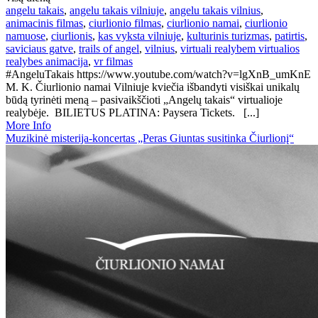
angelu takais
,
angelu takais vilniuje
,
angelu takais vilnius
,
animacinis filmas
,
ciurlionio filmas
,
ciurlionio namai
,
ciurlionio
namuose
,
ciurlionis
,
kas vyksta vilniuje
,
kulturinis turizmas
,
patirtis
,
saviciaus gatve
,
trails of angel
,
vilnius
,
virtuali realybem virtualios
realybes animacija
,
vr filmas
#AngeluTakais https://www.youtube.com/watch?v=lgXnB_umKnE
M. K. Čiurlionio namai Vilniuje kviečia išbandyti visiškai unikalų
būdą tyrinėti meną – pasivaikščioti „Angelų takais“ virtualioje
realybėje. BILIETUS PLATINA: Paysera Tickets. [...]
More Info
Muzikinė misterija-koncertas „Peras Giuntas susitinka Čiurlionį“