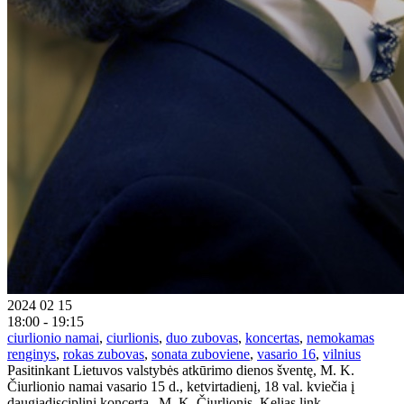
2024 02 15
18:00 - 19:15
ciurlionio namai
,
ciurlionis
,
duo zubovas
,
koncertas
,
nemokamas
renginys
,
rokas zubovas
,
sonata zuboviene
,
vasario 16
,
vilnius
Pasitinkant Lietuvos valstybės atkūrimo dienos šventę, M. K.
Čiurlionio namai vasario 15 d., ketvirtadienį, 18 val. kviečia į
daugiadisciplinį koncertą „M. K. Čiurlionis. Kelias link