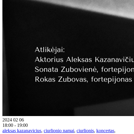
2024 02 06
18:00 - 19:00
aleksas kazanavicius
,
ciurlionio namai
,
ciurlionis
,
koncertas
,