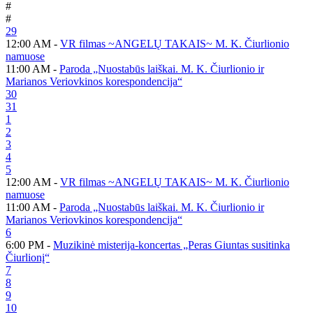
#
#
29
12:00 AM -
VR filmas ~ANGELŲ TAKAIS~ M. K. Čiurlionio
namuose
11:00 AM -
Paroda „Nuostabūs laiškai. M. K. Čiurlionio ir
Marianos Veriovkinos korespondencija“
30
31
1
2
3
4
5
12:00 AM -
VR filmas ~ANGELŲ TAKAIS~ M. K. Čiurlionio
namuose
11:00 AM -
Paroda „Nuostabūs laiškai. M. K. Čiurlionio ir
Marianos Veriovkinos korespondencija“
6
6:00 PM -
Muzikinė misterija-koncertas „Peras Giuntas susitinka
Čiurlionį“
7
8
9
10