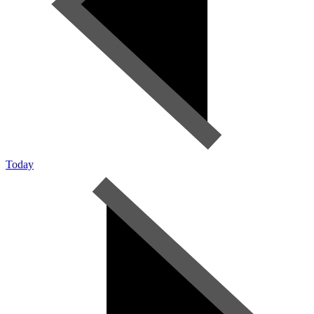
Today