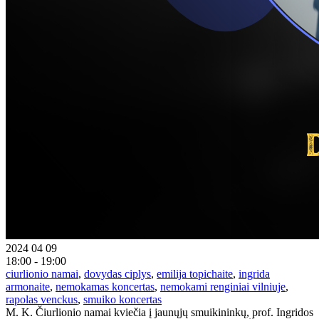
2024 04 09
18:00 - 19:00
ciurlionio namai
,
dovydas ciplys
,
emilija topichaite
,
ingrida
armonaite
,
nemokamas koncertas
,
nemokami renginiai vilniuje
,
rapolas venckus
,
smuiko koncertas
M. K. Čiurlionio namai kviečia į jaunųjų smuikininkų, prof. Ingridos