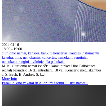
2024 04 16
18:00 - 19:00
ciurlionio namai
,
kankles
,
kankliu koncertas
,
liaudies instrumentu
katedra
,
lmta
,
nemokamas koncertas
,
nemokami renginiai
,
nemokami renginiai vilniuje
,
ūla paliokaite
M. K. Čiurlionio namai kviečia į kanklininkės Ūlos Paliokaitės
rečitalį balandžio 16 d., antradienį, 18 val. Koncerto metu skambės
J. S. Bach, B. Andres, S. [...]
More Info
Pasaulio kino vakarai su Audriumi Stoniu ~ Tušti namai ~