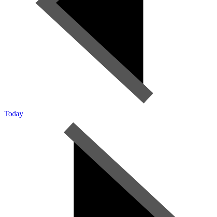
Today