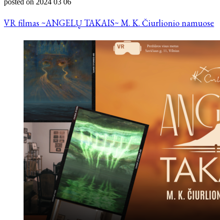
posted on
2024 03 06
VR filmas ~ANGELŲ TAKAIS~ M. K. Čiurlionio namuose