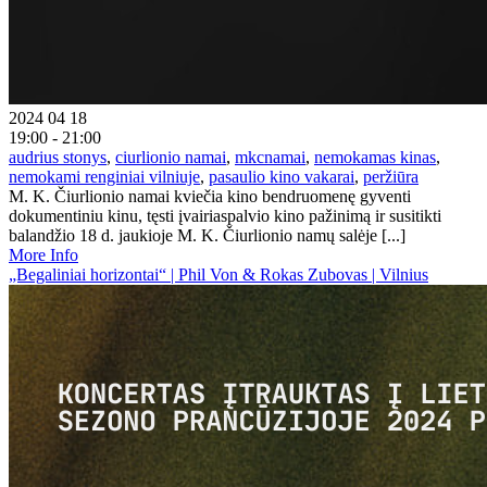
2024 04 18
19:00 - 21:00
audrius stonys
,
ciurlionio namai
,
mkcnamai
,
nemokamas kinas
,
nemokami renginiai vilniuje
,
pasaulio kino vakarai
,
peržiūra
M. K. Čiurlionio namai kviečia kino bendruomenę gyventi
dokumentiniu kinu, tęsti įvairiaspalvio kino pažinimą ir susitikti
balandžio 18 d. jaukioje M. K. Čiurlionio namų salėje [...]
More Info
„Begaliniai horizontai“ | Phil Von & Rokas Zubovas | Vilnius