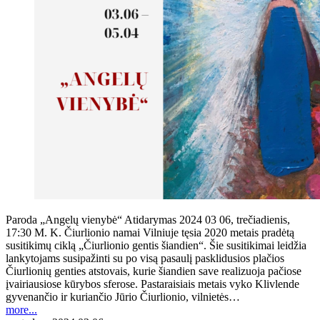
Paroda „Angelų vienybė“ Atidarymas 2024 03 06, trečiadienis,
17:30 M. K. Čiurlionio namai Vilniuje tęsia 2020 metais pradėtą
susitikimų ciklą „Čiurlionio gentis šiandien“. Šie susitikimai leidžia
lankytojams susipažinti su po visą pasaulį pasklidusios plačios
Čiurlionių genties atstovais, kurie šiandien save realizuoja pačiose
įvairiausiose kūrybos sferose. Pastaraisiais metais vyko Klivlende
gyvenančio ir kuriančio Jūrio Čiurlionio, vilnietės…
more...