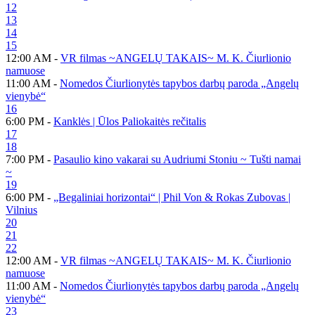
12
13
14
15
12:00 AM -
VR filmas ~ANGELŲ TAKAIS~ M. K. Čiurlionio
namuose
11:00 AM -
Nomedos Čiurlionytės tapybos darbų paroda „Angelų
vienybė“
16
6:00 PM -
Kanklės | Ūlos Paliokaitės rečitalis
17
18
7:00 PM -
Pasaulio kino vakarai su Audriumi Stoniu ~ Tušti namai
~
19
6:00 PM -
„Begaliniai horizontai“ | Phil Von & Rokas Zubovas |
Vilnius
20
21
22
12:00 AM -
VR filmas ~ANGELŲ TAKAIS~ M. K. Čiurlionio
namuose
11:00 AM -
Nomedos Čiurlionytės tapybos darbų paroda „Angelų
vienybė“
23