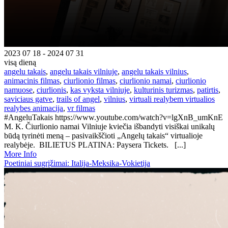
2023 07 18 - 2024 07 31
visą dieną
angelu takais
,
angelu takais vilniuje
,
angelu takais vilnius
,
animacinis filmas
,
ciurlionio filmas
,
ciurlionio namai
,
ciurlionio
namuose
,
ciurlionis
,
kas vyksta vilniuje
,
kulturinis turizmas
,
patirtis
,
saviciaus gatve
,
trails of angel
,
vilnius
,
virtuali realybem virtualios
realybes animacija
,
vr filmas
#AngeluTakais https://www.youtube.com/watch?v=lgXnB_umKnE
M. K. Čiurlionio namai Vilniuje kviečia išbandyti visiškai unikalų
būdą tyrinėti meną – pasivaikščioti „Angelų takais“ virtualioje
realybėje. BILIETUS PLATINA: Paysera Tickets. [...]
More Info
Poetiniai sugrįžimai: Italija-Meksika-Vokietija