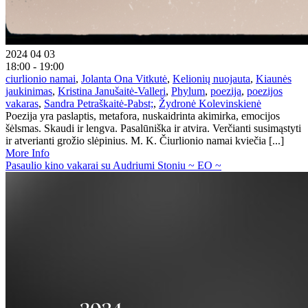
2024 04 03
18:00 - 19:00
ciurlionio namai
,
Jolanta Ona Vitkutė
,
Kelionių nuojauta
,
Kiaunės
jaukinimas
,
Kristina Janušaitė-Valleri
,
Phylum
,
poezija
,
poezijos
vakaras
,
Sandra Petraškaitė-Pabst;
,
Žydronė Kolevinskienė
Poezija yra paslaptis, metafora, nuskaidrinta akimirka, emocijos
šėlsmas. Skaudi ir lengva. Pasalūniška ir atvira. Verčianti susimąstyti
ir atverianti grožio slėpinius. M. K. Čiurlionio namai kviečia [...]
More Info
Pasaulio kino vakarai su Audriumi Stoniu ~ EO ~