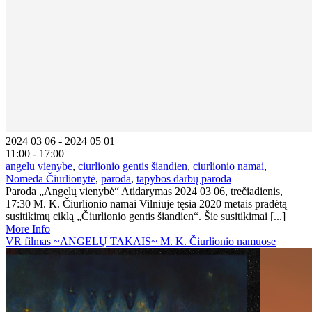
2024 03 06 - 2024 05 01
11:00 - 17:00
angelu vienybe
,
ciurlionio gentis šiandien
,
ciurlionio namai
,
Nomeda Čiurlionytė
,
paroda
,
tapybos darbų paroda
Paroda „Angelų vienybė“ Atidarymas 2024 03 06, trečiadienis,
17:30 M. K. Čiurlionio namai Vilniuje tęsia 2020 metais pradėtą
susitikimų ciklą „Čiurlionio gentis šiandien“. Šie susitikimai [...]
More Info
VR filmas ~ANGELŲ TAKAIS~ M. K. Čiurlionio namuose