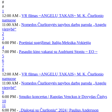
#
#
1
12:00 AM -
VR filmas ~ANGELŲ TAKAIS~ M. K. Čiurlionio
namuose
11:00 AM -
Nomedos Čiurlionytės tapybos darbų paroda „Angelų
vienybė“
2
3
6:00 PM -
Poetiniai sugrįžimai: Italija-Meksika-Vokietija
4
7:00 PM -
Pasaulio kino vakarai su Audriumi Stoniu ~ EO ~
5
6
7
8
12:00 AM -
VR filmas ~ANGELŲ TAKAIS~ M. K. Čiurlionio
namuose
11:00 AM -
Nomedos Čiurlionytės tapybos darbų paroda „Angelų
vienybė“
9
6:00 PM -
Smuiko koncertas | Rapolas Venckus ir Dovydas Čiplys
10
11
6:00 PM -
„Dialogai su Čiurlioniu“ 2024 | Paulius Andersson