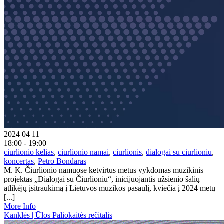
2024 04 11
18:00 - 19:00
ciurlionio kelias
,
ciurlionio namai
,
ciurlionis
,
dialogai su ciurlioniu
,
koncertas
,
Petro Bondaras
M. K. Čiurlionio namuose ketvirtus metus vykdomas muzikinis
projektas „Dialogai su Čiurlioniu“, inicijuojantis užsienio šalių
atlikėjų įsitraukimą į Lietuvos muzikos pasaulį, kviečia į 2024 metų
[...]
More Info
Kanklės | Ūlos Paliokaitės rečitalis