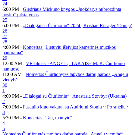
24
6:00 PM -
Giedriaus Mickūno knygos „Juokdarys nubrozdinta
nosim“ pristatymas
25
6:00 PM -
„Dialogai su Čiurlioniu“ 2024 | Kristian Riisager (Danija)
26
27
28
4:00 PM -
Koncertas „Lietuvių išeivijos kamerinės muzikos
panorama“
29
12:00 AM -
VR filmas ~ANGELŲ TAKAIS~ M. K. Čiurlionio
namuose
11:00 AM -
Nomedos Čiurlionytės tapybos darbų paroda „Angelų
vienybė“
30
1
4:00 PM -
„Dialogai su Čiurlioniu“ | Anastasia Stovbyr (Ukraina)
2
7:00 PM -
Pasaulio kino vakarai su Audriumi Stoniu ~ Po smėliu ~
3
5:30 PM -
Koncertas „Tau, mamyte“
4
5
Nomedos Čiurlionytės tapybos darbų paroda „Angelų vienybė“