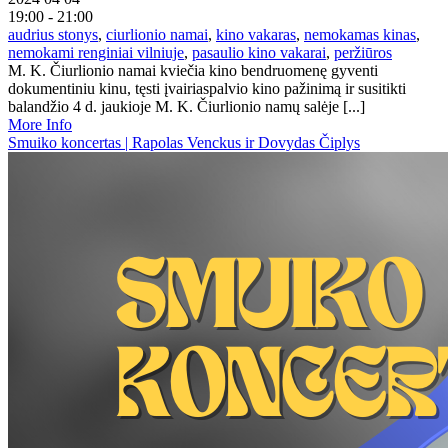
19:00 - 21:00
audrius stonys
,
ciurlionio namai
,
kino vakaras
,
nemokamas kinas
,
nemokami renginiai vilniuje
,
pasaulio kino vakarai
,
peržiūros
M. K. Čiurlionio namai kviečia kino bendruomenę gyventi
dokumentiniu kinu, tęsti įvairiaspalvio kino pažinimą ir susitikti
balandžio 4 d. jaukioje M. K. Čiurlionio namų salėje [...]
More Info
Smuiko koncertas | Rapolas Venckus ir Dovydas Čiplys