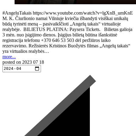
#AngeluTakais https://www.youtube.com/watch?v=lgXnB_umKnE
M. K. Čiurlionio namai Vilniuje kviečia išbandyti visiškai unikalų
būdą tyrinėti meną – pasivaikščioti „Angelų takais“ virtualioje
realybėje. BILIETUS PLATINA: Paysera Tickets. Bilietas galioja
3 mėn. nuo įsigijimo dienos. Įsigijus bilietą būtina išankstinė
registracija telefonu +370 646 53 503 dėl peržiūros laiko
rezervavimo. Režisierės Kristinos Buožytės filmas „Angelų takais“
yra virtualios realybės…
more...
posted on
2023 07 18