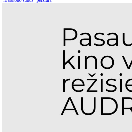
„Babilono sūnus“ peržiūra