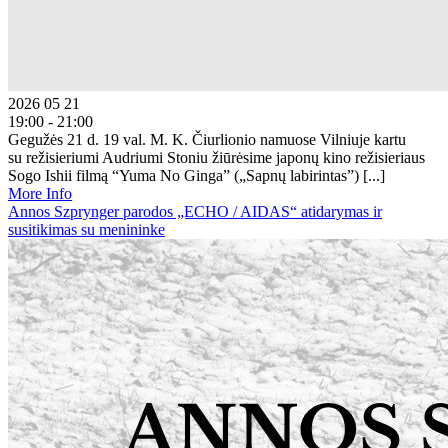
2026 05 21
19:00 - 21:00
Gegužės 21 d. 19 val. M. K. Čiurlionio namuose Vilniuje kartu
su režisieriumi Audriumi Stoniu žiūrėsime japonų kino režisieriaus
Sogo Ishii filmą “Yuma No Ginga” („Sapnų labirintas”) [...]
More Info
Annos Szprynger parodos „ECHO / AIDAS“ atidarymas ir
susitikimas su menininke