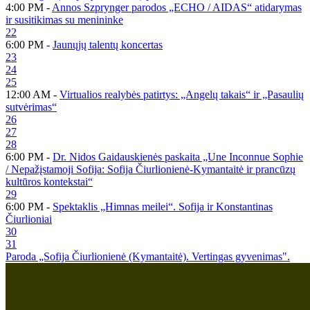
4:00 PM -
Annos Szprynger parodos „ECHO / AIDAS“ atidarymas
ir susitikimas su menininke
22
6:00 PM -
Jaunųjų talentų koncertas
23
24
25
12:00 AM -
Virtualios realybės patirtys: „Angelų takais“ ir „Pasaulių
sutvėrimas“
26
27
28
6:00 PM -
Dr. Nidos Gaidauskienės paskaita „Une Inconnue Sophie
/ Nepažįstamoji Sofija: Sofija Čiurlionienė-Kymantaitė ir prancūzų
kultūros kontekstai“
29
6:00 PM -
Spektaklis „Himnas meilei“. Sofija ir Konstantinas
Čiurlioniai
30
31
Paroda „Sofija Čiurlionienė (Kymantaitė). Vertingas gyvenimas".