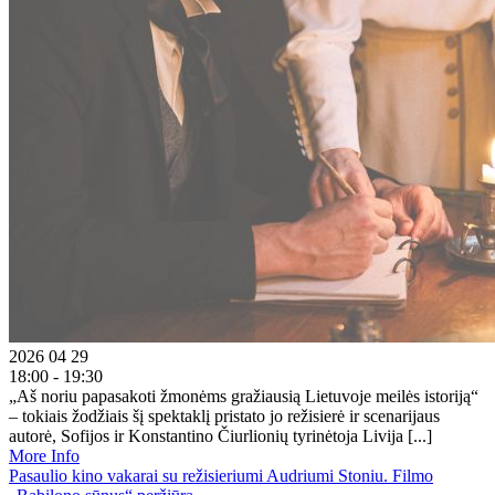
2026 04 29
18:00 - 19:30
„Aš noriu papasakoti žmonėms gražiausią Lietuvoje meilės istoriją“
– tokiais žodžiais šį spektaklį pristato jo režisierė ir scenarijaus
autorė, Sofijos ir Konstantino Čiurlionių tyrinėtoja Livija [...]
More Info
Pasaulio kino vakarai su režisieriumi Audriumi Stoniu. Filmo