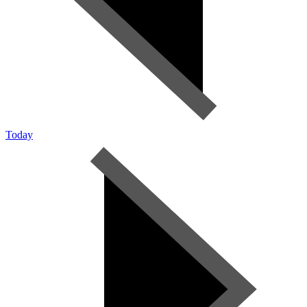
Today