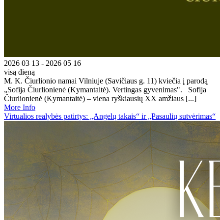
2026 03 13 - 2026 05 16
visą dieną
M. K. Čiurlionio namai Vilniuje (Savičiaus g. 11) kviečia į parodą
„Sofija Čiurlionienė (Kymantaitė). Vertingas gyvenimas". Sofija
Čiurlionienė (Kymantaitė) – viena ryškiausių XX amžiaus [...]
More Info
Virtualios realybės patirtys: „Angelų takais“ ir „Pasaulių sutvėrimas“