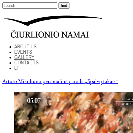
ABOUT US
EVENTS
GALLERY
CONTACTS
LT
Artūro Mikoliūno personalinė paroda „Spalvų takais“