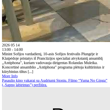
2026 05 14
13:00 - 14:00
Minint Sofijos vardadienį, 10-asis Sofijos festivalis Plungėje ir
Klaipėdoje pristatys iš Prancūzijos specialiai atvykstantį ansamblį
„Antiphona", kuriam vadovauja dirigentas Rolandas Muleika.
Koncertinė ansamblio „Antiphona" programa plėtoja kultūrinius ir
kūrybinius tiltus [...]
More Info
Pasaulio kino vakarai su Audriumi Stoniu. Filmo “Yuma No Ginga”
(„Sapnų labirintas”) peržiūra.