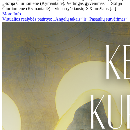
„Sofija Čiurlionienė (Kymantaitė). Vertingas gyvenimas". Sofija
Čiurlionienė (Kymantaitė) – viena ryškiausių XX amžiaus [...]
More Info
Virtualios realybės patirtys: „Angelų takais“ ir „Pasaulių sutvėrimas“