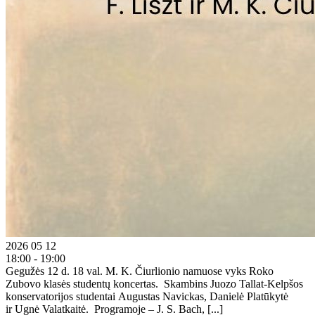
2026 05 12
18:00 - 19:00
Gegužės 12 d. 18 val. M. K. Čiurlionio namuose vyks Roko
Zubovo klasės studentų koncertas. Skambins Juozo Tallat-Kelpšos
konservatorijos studentai Augustas Navickas, Danielė Platūkytė
ir Ugnė Valatkaitė. Programoje – J. S. Bach, [...]