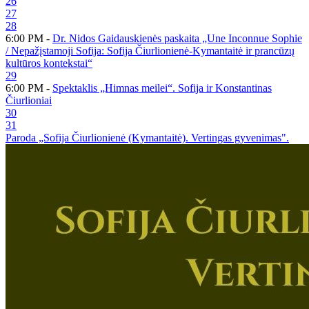
26
27
28
6:00 PM -
Dr. Nidos Gaidauskienės paskaita „Une Inconnue Sophie
/ Nepažįstamoji Sofija: Sofija Čiurlionienė-Kymantaitė ir prancūzų
kultūros kontekstai“
29
6:00 PM -
Spektaklis „Himnas meilei“. Sofija ir Konstantinas
Čiurlioniai
30
31
Paroda „Sofija Čiurlionienė (Kymantaitė). Vertingas gyvenimas".