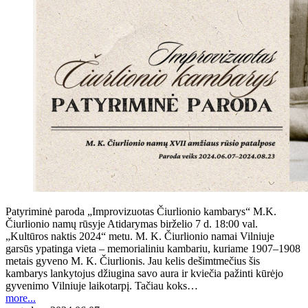
Patyriminė paroda „Improvizuotas Čiurlionio kambarys“ M.K.
Čiurlionio namų rūsyje Atidarymas birželio 7 d. 18:00 val.
„Kultūros naktis 2024“ metu. M. K. Čiurlionio namai Vilniuje
garsūs ypatinga vieta – memorialiniu kambariu, kuriame 1907–1908
metais gyveno M. K. Čiurlionis. Jau kelis dešimtmečius šis
kambarys lankytojus džiugina savo aura ir kviečia pažinti kūrėjo
gyvenimo Vilniuje laikotarpį. Tačiau koks…
more...