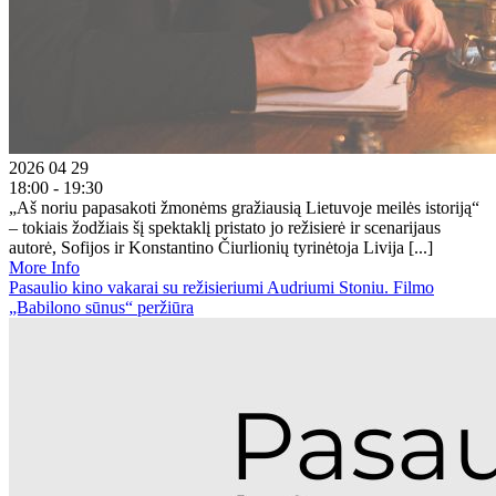
2026 04 29
18:00 - 19:30
„Aš noriu papasakoti žmonėms gražiausią Lietuvoje meilės istoriją“
– tokiais žodžiais šį spektaklį pristato jo režisierė ir scenarijaus
autorė, Sofijos ir Konstantino Čiurlionių tyrinėtoja Livija [...]
More Info
Pasaulio kino vakarai su režisieriumi Audriumi Stoniu. Filmo
„Babilono sūnus“ peržiūra