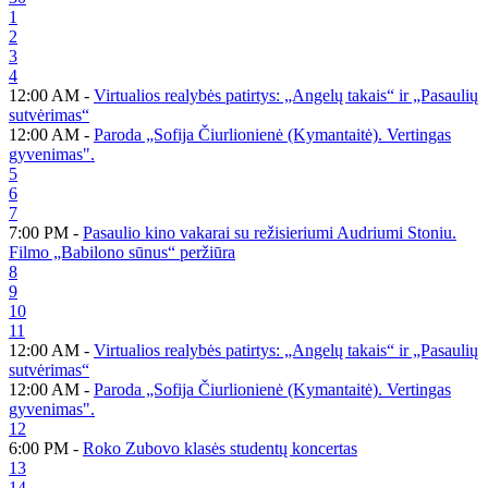
1
2
3
4
12:00 AM -
Virtualios realybės patirtys: „Angelų takais“ ir „Pasaulių
sutvėrimas“
12:00 AM -
Paroda „Sofija Čiurlionienė (Kymantaitė). Vertingas
gyvenimas".
5
6
7
7:00 PM -
Pasaulio kino vakarai su režisieriumi Audriumi Stoniu.
Filmo „Babilono sūnus“ peržiūra
8
9
10
11
12:00 AM -
Virtualios realybės patirtys: „Angelų takais“ ir „Pasaulių
sutvėrimas“
12:00 AM -
Paroda „Sofija Čiurlionienė (Kymantaitė). Vertingas
gyvenimas".
12
6:00 PM -
Roko Zubovo klasės studentų koncertas
13
14