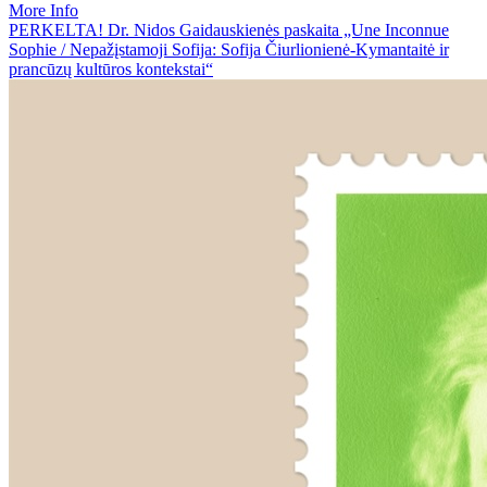
More Info
PERKELTA! Dr. Nidos Gaidauskienės paskaita „Une Inconnue
Sophie / Nepažįstamoji Sofija: Sofija Čiurlionienė-Kymantaitė ir
prancūzų kultūros kontekstai“