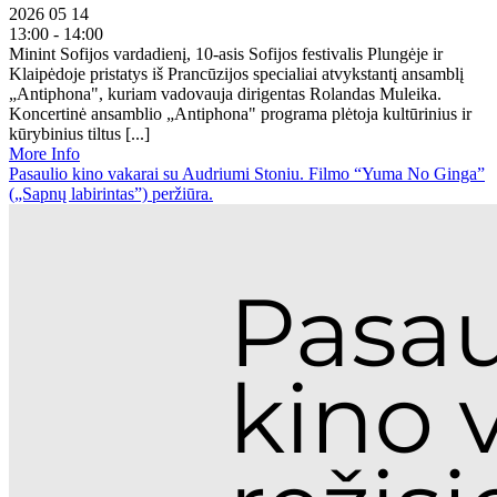
2026 05 14
13:00 - 14:00
Minint Sofijos vardadienį, 10-asis Sofijos festivalis Plungėje ir
Klaipėdoje pristatys iš Prancūzijos specialiai atvykstantį ansamblį
„Antiphona", kuriam vadovauja dirigentas Rolandas Muleika.
Koncertinė ansamblio „Antiphona" programa plėtoja kultūrinius ir
kūrybinius tiltus [...]
More Info
Pasaulio kino vakarai su Audriumi Stoniu. Filmo “Yuma No Ginga”
(„Sapnų labirintas”) peržiūra.