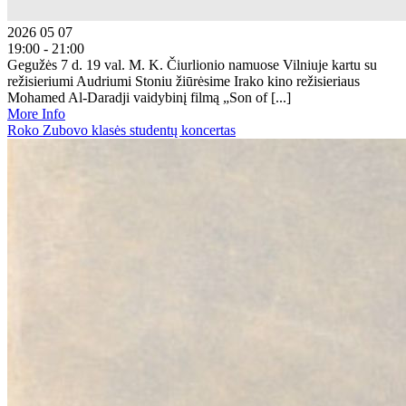
2026 05 07
19:00 - 21:00
Gegužės 7 d. 19 val. M. K. Čiurlionio namuose Vilniuje kartu su
režisieriumi Audriumi Stoniu žiūrėsime Irako kino režisieriaus
Mohamed Al-Daradji vaidybinį filmą „Son of [...]
More Info
Roko Zubovo klasės studentų koncertas