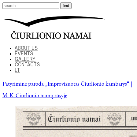
ABOUT US
EVENTS
GALLERY
CONTACTS
LT
Patyriminė paroda „Improvizuotas Čiurlionio kambarys“ |
M. K. Čiurlionio namų rūsyje