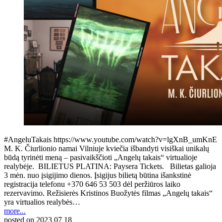
#AngeluTakais https://www.youtube.com/watch?v=lgXnB_umKnE
M. K. Čiurlionio namai Vilniuje kviečia išbandyti visiškai unikalų
būdą tyrinėti meną – pasivaikščioti „Angelų takais“ virtualioje
realybėje. BILIETUS PLATINA: Paysera Tickets. Bilietas galioja
3 mėn. nuo įsigijimo dienos. Įsigijus bilietą būtina išankstinė
registracija telefonu +370 646 53 503 dėl peržiūros laiko
rezervavimo. Režisierės Kristinos Buožytės filmas „Angelų takais“
yra virtualios realybės…
more...
posted on
2023 07 18