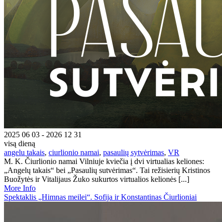
2025 06 03 - 2026 12 31
visą dieną
angelu takais
,
ciurlionio namai
,
pasaulių sytvėrimas
,
VR
M. K. Čiurlionio namai Vilniuje kviečia į dvi virtualias keliones:
„Angelų takais“ bei „Pasaulių sutvėrimas“. Tai režisierių Kristinos
Buožytės ir Vitalijaus Žuko sukurtos virtualios kelionės [...]
More Info
Spektaklis „Himnas meilei“. Sofija ir Konstantinas Čiurlioniai