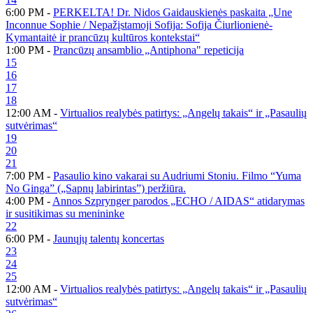
6:00 PM -
PERKELTA! Dr. Nidos Gaidauskienės paskaita „Une
Inconnue Sophie / Nepažįstamoji Sofija: Sofija Čiurlionienė-
Kymantaitė ir prancūzų kultūros kontekstai“
1:00 PM -
Prancūzų ansamblio „Antiphona" repeticija
15
16
17
18
12:00 AM -
Virtualios realybės patirtys: „Angelų takais“ ir „Pasaulių
sutvėrimas“
19
20
21
7:00 PM -
Pasaulio kino vakarai su Audriumi Stoniu. Filmo “Yuma
No Ginga” („Sapnų labirintas”) peržiūra.
4:00 PM -
Annos Szprynger parodos „ECHO / AIDAS“ atidarymas
ir susitikimas su menininke
22
6:00 PM -
Jaunųjų talentų koncertas
23
24
25
12:00 AM -
Virtualios realybės patirtys: „Angelų takais“ ir „Pasaulių
sutvėrimas“