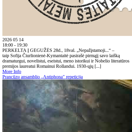
2026 05 14
18:00 - 19:30
PERKELTA Į GEGUŽĖS 28d., 18val. „Nepažįstamoji...“ –
taip Sofija Čiurlionienė-Kymantaitė pasirašė pirmąjį savo laišką
dramaturgui, novelistui, eseistui, meno istorikui ir Nobelio literatūros
premijos laureatui Romainui Rollandui. 1930-ųjų [...]
More Info
Prancūzų ansamblio „Antiphona" repeticija