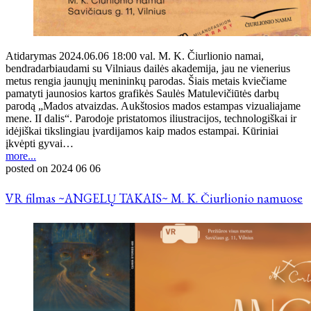
Atidarymas 2024.06.06 18:00 val. M. K. Čiurlionio namai,
bendradarbiaudami su Vilniaus dailės akademija, jau ne vienerius
metus rengia jaunųjų menininkų parodas. Šiais metais kviečiame
pamatyti jaunosios kartos grafikės Saulės Matulevičiūtės darbų
parodą „Mados atvaizdas. Aukštosios mados estampas vizualiajame
mene. II dalis“. Parodoje pristatomos iliustracijos, technologiškai ir
idėjiškai tikslingiau įvardijamos kaip mados estampai. Kūriniai
įkvėpti gyvai…
more...
posted on
2024 06 06
VR filmas ~ANGELŲ TAKAIS~ M. K. Čiurlionio namuose