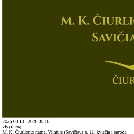
2026 03 13 - 2026 05 16
visą dieną
M. K. Čiurlionio namai Vilniuje (Savičiaus g. 11) kviečia į parodą