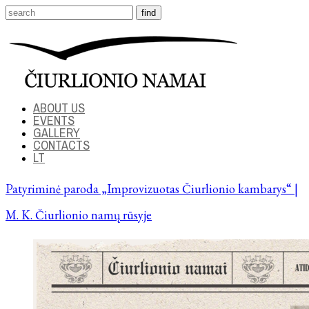
ABOUT US
EVENTS
GALLERY
CONTACTS
LT
Patyriminė paroda „Improvizuotas Čiurlionio kambarys“ |
M. K. Čiurlionio namų rūsyje