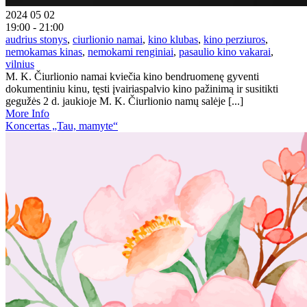
2024 05 02
19:00 - 21:00
audrius stonys
,
ciurlionio namai
,
kino klubas
,
kino perziuros
,
nemokamas kinas
,
nemokami renginiai
,
pasaulio kino vakarai
,
vilnius
M. K. Čiurlionio namai kviečia kino bendruomenę gyventi
dokumentiniu kinu, tęsti įvairiaspalvio kino pažinimą ir susitikti
gegužės 2 d. jaukioje M. K. Čiurlionio namų salėje [...]
More Info
Koncertas „Tau, mamyte“