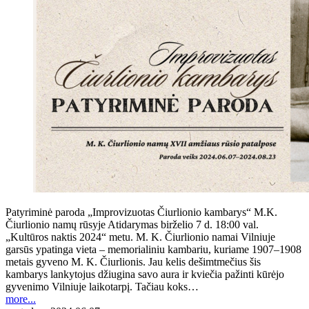
Patyriminė paroda „Improvizuotas Čiurlionio kambarys“ M.K.
Čiurlionio namų rūsyje Atidarymas birželio 7 d. 18:00 val.
„Kultūros naktis 2024“ metu. M. K. Čiurlionio namai Vilniuje
garsūs ypatinga vieta – memorialiniu kambariu, kuriame 1907–1908
metais gyveno M. K. Čiurlionis. Jau kelis dešimtmečius šis
kambarys lankytojus džiugina savo aura ir kviečia pažinti kūrėjo
gyvenimo Vilniuje laikotarpį. Tačiau koks…
more...