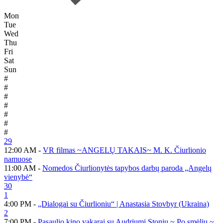
Mon
Tue
Wed
Thu
Fri
Sat
Sun
#
#
#
#
#
#
#
29
12:00 AM -
VR filmas ~ANGELŲ TAKAIS~ M. K. Čiurlionio
namuose
11:00 AM -
Nomedos Čiurlionytės tapybos darbų paroda „Angelų
vienybė“
30
1
4:00 PM -
„Dialogai su Čiurlioniu“ | Anastasia Stovbyr (Ukraina)
2
7:00 PM -
Pasaulio kino vakarai su Audriumi Stoniu ~ Po smėliu ~