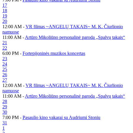
17
18
19
20
12:00 AM -
VR filmas ~ANGELŲ TAKAIS~ M. K. Čiurlionio
namuose
11:00 AM -
Artūro Mikoliūno personalinė paroda „Spalvų takais“
21
22
6:00 PM -
Fortepijoninės muzikos koncertas
23
24
25
26
27
12:00 AM -
VR filmas ~ANGELŲ TAKAIS~ M. K. Čiurlionio
namuose
11:00 AM -
Artūro Mikoliūno personalinė paroda „Spalvų takais“
28
29
30
7:00 PM -
Pasaulio kino vakarai su Audriumi Stoniu
31
1