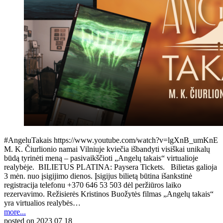
#AngeluTakais https://www.youtube.com/watch?v=lgXnB_umKnE
M. K. Čiurlionio namai Vilniuje kviečia išbandyti visiškai unikalų
būdą tyrinėti meną – pasivaikščioti „Angelų takais“ virtualioje
realybėje. BILIETUS PLATINA: Paysera Tickets. Bilietas galioja
3 mėn. nuo įsigijimo dienos. Įsigijus bilietą būtina išankstinė
registracija telefonu +370 646 53 503 dėl peržiūros laiko
rezervavimo. Režisierės Kristinos Buožytės filmas „Angelų takais“
yra virtualios realybės…
more...
posted on
2023 07 18