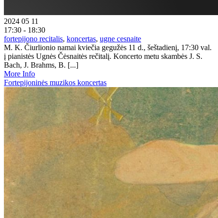
2024 05 11
17:30 - 18:30
fortepijono recitalis
,
koncertas
,
ugne cesnaite
M. K. Čiurlionio namai kviečia gegužės 11 d., šeštadienį, 17:30 val.
į pianistės Ugnės Čėsnaitės rečitalį. Koncerto metu skambės J. S.
Bach, J. Brahms, B. [...]
More Info
Fortepijoninės muzikos koncertas