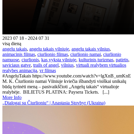
2023 07 18 - 2024 07 31
visą dieną
angelu takais
,
angelu takais vilniuje
,
angelu takais vilnius
,
animacinis filmas
,
ciurlionio filmas
,
ciurlionio namai
,
ciurlionio
namuose
,
ciurlionis
,
kas vyksta vilniuje
,
kulturinis turizmas
,
patirtis
,
saviciaus gatve
,
trails of angel
,
vilnius
,
virtuali realybem virtualios
realybes animacija
,
vr filmas
#AngeluTakais https://www.youtube.com/watch?v=lgXnB_umKnE
M. K. Čiurlionio namai Vilniuje kviečia išbandyti visiškai unikalų
būdą tyrinėti meną – pasivaikščioti „Angelų takais“ virtualioje
realybėje. BILIETUS PLATINA: Paysera Tickets. [...]
More Info
„Dialogai su Čiurlioniu“ | Anastasia Stovbyr (Ukraina)