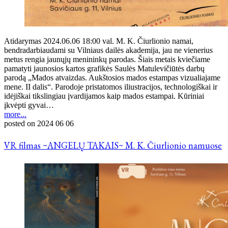
Atidarymas 2024.06.06 18:00 val. M. K. Čiurlionio namai,
bendradarbiaudami su Vilniaus dailės akademija, jau ne vienerius
metus rengia jaunųjų menininkų parodas. Šiais metais kviečiame
pamatyti jaunosios kartos grafikės Saulės Matulevičiūtės darbų
parodą „Mados atvaizdas. Aukštosios mados estampas vizualiajame
mene. II dalis“. Parodoje pristatomos iliustracijos, technologiškai ir
idėjiškai tikslingiau įvardijamos kaip mados estampai. Kūriniai
įkvėpti gyvai…
more...
posted on
2024 06 06
VR filmas ~ANGELŲ TAKAIS~ M. K. Čiurlionio namuose