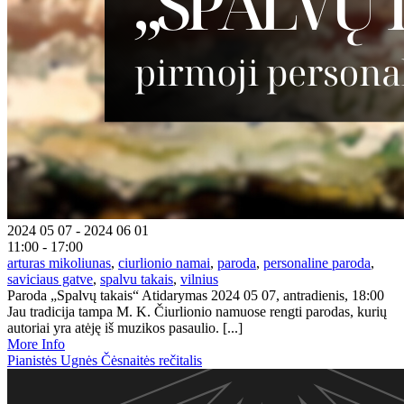
2024 05 07 - 2024 06 01
11:00 - 17:00
arturas mikoliunas
,
ciurlionio namai
,
paroda
,
personaline paroda
,
saviciaus gatve
,
spalvu takais
,
vilnius
Paroda „Spalvų takais“ Atidarymas 2024 05 07, antradienis, 18:00
Jau tradicija tampa M. K. Čiurlionio namuose rengti parodas, kurių
autoriai yra atėję iš muzikos pasaulio. [...]
More Info
Pianistės Ugnės Čėsnaitės rečitalis