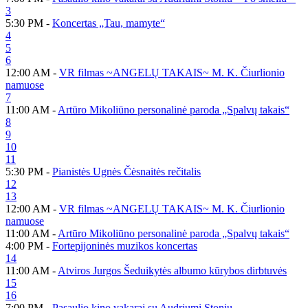
3
5:30 PM -
Koncertas „Tau, mamyte“
4
5
6
12:00 AM -
VR filmas ~ANGELŲ TAKAIS~ M. K. Čiurlionio
namuose
7
11:00 AM -
Artūro Mikoliūno personalinė paroda „Spalvų takais“
8
9
10
11
5:30 PM -
Pianistės Ugnės Čėsnaitės rečitalis
12
13
12:00 AM -
VR filmas ~ANGELŲ TAKAIS~ M. K. Čiurlionio
namuose
11:00 AM -
Artūro Mikoliūno personalinė paroda „Spalvų takais“
4:00 PM -
Fortepijoninės muzikos koncertas
14
11:00 AM -
Atviros Jurgos Šeduikytės albumo kūrybos dirbtuvės
15
16
7:00 PM -
Pasaulio kino vakarai su Audriumi Stoniu