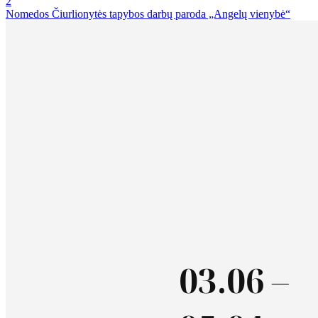
2
Nomedos Čiurlionytės tapybos darbų paroda „Angelų vienybė“