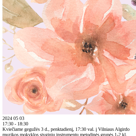
2024 05 03
17:30 - 18:30
Kviečiame gegužės 3 d., penktadienį, 17:30 val. į Vilniaus Algirdo
muzikos mokyklos styginių instrumentų metodinės grupės 1-2 kl.