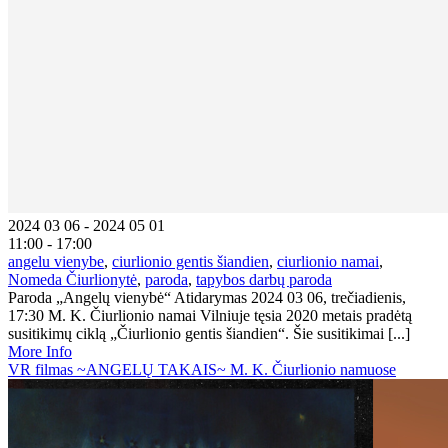
2024 03 06 - 2024 05 01
11:00 - 17:00
angelu vienybe
,
ciurlionio gentis šiandien
,
ciurlionio namai
,
Nomeda Čiurlionytė
,
paroda
,
tapybos darbų paroda
Paroda „Angelų vienybė“ Atidarymas 2024 03 06, trečiadienis,
17:30 M. K. Čiurlionio namai Vilniuje tęsia 2020 metais pradėtą
susitikimų ciklą „Čiurlionio gentis šiandien“. Šie susitikimai [...]
More Info
VR filmas ~ANGELŲ TAKAIS~ M. K. Čiurlionio namuose