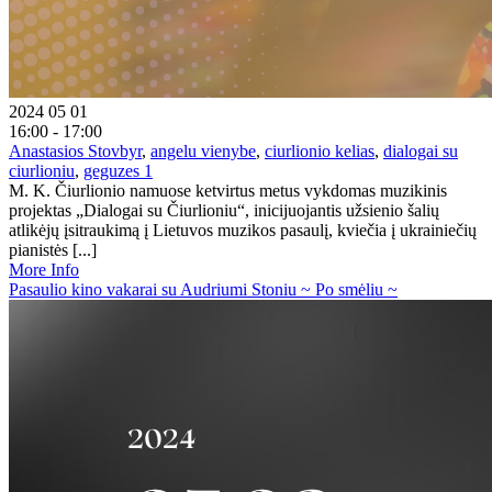
2024 05 01
16:00 - 17:00
Anastasios Stovbyr
,
angelu vienybe
,
ciurlionio kelias
,
dialogai su
ciurlioniu
,
geguzes 1
M. K. Čiurlionio namuose ketvirtus metus vykdomas muzikinis
projektas „Dialogai su Čiurlioniu“, inicijuojantis užsienio šalių
atlikėjų įsitraukimą į Lietuvos muzikos pasaulį, kviečia į ukrainiečių
pianistės [...]
More Info
Pasaulio kino vakarai su Audriumi Stoniu ~ Po smėliu ~