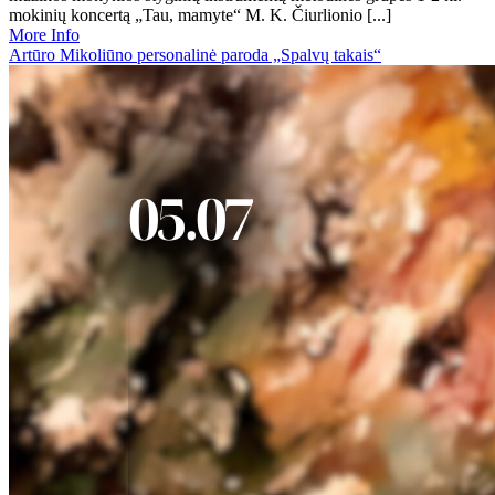
mokinių koncertą „Tau, mamyte“ M. K. Čiurlionio [...]
More Info
Artūro Mikoliūno personalinė paroda „Spalvų takais“