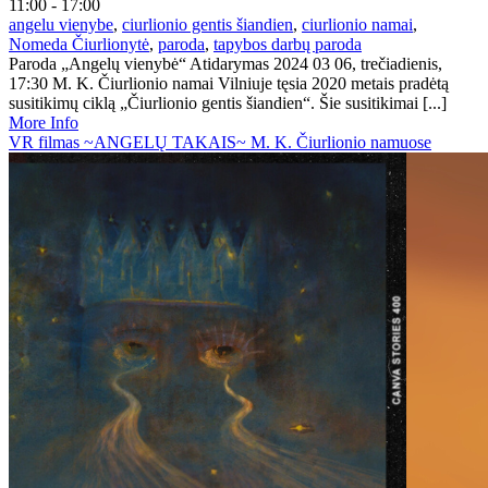
11:00 - 17:00
angelu vienybe
,
ciurlionio gentis šiandien
,
ciurlionio namai
,
Nomeda Čiurlionytė
,
paroda
,
tapybos darbų paroda
Paroda „Angelų vienybė“ Atidarymas 2024 03 06, trečiadienis,
17:30 M. K. Čiurlionio namai Vilniuje tęsia 2020 metais pradėtą
susitikimų ciklą „Čiurlionio gentis šiandien“. Šie susitikimai [...]
More Info
VR filmas ~ANGELŲ TAKAIS~ M. K. Čiurlionio namuose