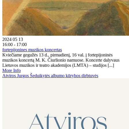
2024 05 13
16:00 - 17:00
fortepijonines muzikos koncertas
Kviečiame gegužės 13 d., pirmadienį, 16 val. į fortepijoninės
muzikos koncertą M. K. Čiurlionio namuose. Koncerte dalyvaus
Lietuvos muzikos ir teatro akademijos (LMTA) – studijos [...]
More Info
Atviros Jurgos Šeduikytės albumo kūrybos dirbtuvės