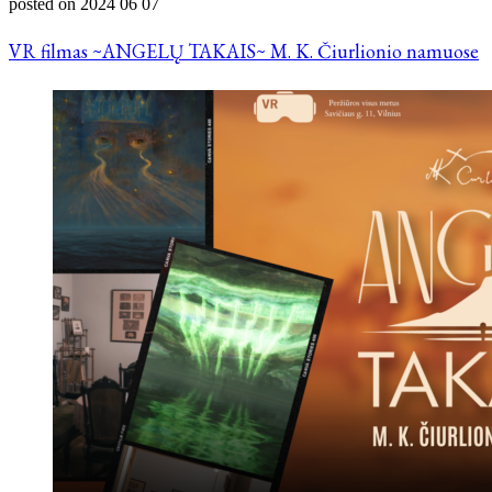
posted on
2024 06 07
VR filmas ~ANGELŲ TAKAIS~ M. K. Čiurlionio namuose