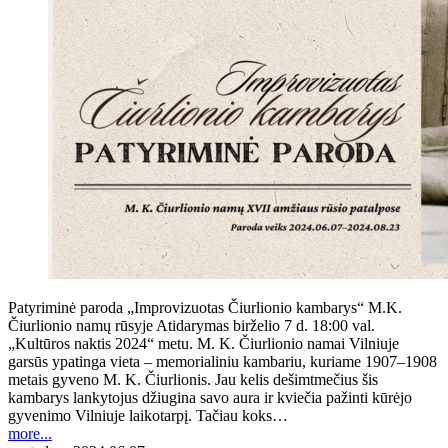
Patyriminė paroda „Improvizuotas Čiurlionio kambarys“ M.K.
Čiurlionio namų rūsyje Atidarymas birželio 7 d. 18:00 val.
„Kultūros naktis 2024“ metu. M. K. Čiurlionio namai Vilniuje
garsūs ypatinga vieta – memorialiniu kambariu, kuriame 1907–1908
metais gyveno M. K. Čiurlionis. Jau kelis dešimtmečius šis
kambarys lankytojus džiugina savo aura ir kviečia pažinti kūrėjo
gyvenimo Vilniuje laikotarpį. Tačiau koks…
more...