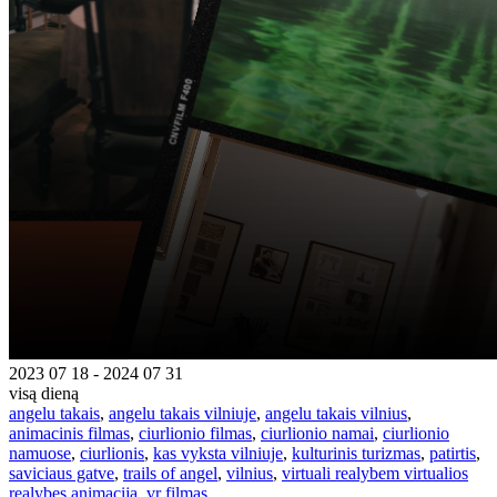
2023 07 18 - 2024 07 31
visą dieną
angelu takais
,
angelu takais vilniuje
,
angelu takais vilnius
,
animacinis filmas
,
ciurlionio filmas
,
ciurlionio namai
,
ciurlionio
namuose
,
ciurlionis
,
kas vyksta vilniuje
,
kulturinis turizmas
,
patirtis
,
saviciaus gatve
,
trails of angel
,
vilnius
,
virtuali realybem virtualios
realybes animacija
,
vr filmas