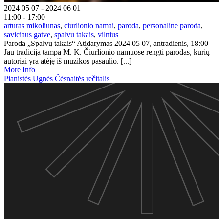
2024 05 07 - 2024 06 01
11:00 - 17:00
arturas mikoliunas
,
ciurlionio namai
,
paroda
,
personaline paroda
,
saviciaus gatve
,
spalvu takais
,
vilnius
Paroda „Spalvų takais“ Atidarymas 2024 05 07, antradienis, 18:00
Jau tradicija tampa M. K. Čiurlionio namuose rengti parodas, kurių
autoriai yra atėję iš muzikos pasaulio. [...]
More Info
Pianistės Ugnės Čėsnaitės rečitalis