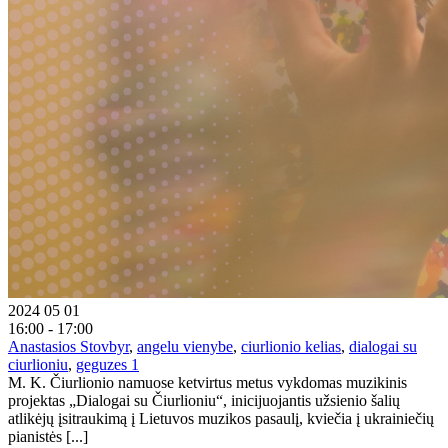
2024 05 01
16:00 - 17:00
Anastasios Stovbyr
,
angelu vienybe
,
ciurlionio kelias
,
dialogai su
ciurlioniu
,
geguzes 1
M. K. Čiurlionio namuose ketvirtus metus vykdomas muzikinis
projektas „Dialogai su Čiurlioniu“, inicijuojantis užsienio šalių
atlikėjų įsitraukimą į Lietuvos muzikos pasaulį, kviečia į ukrainiečių
pianistės [...]