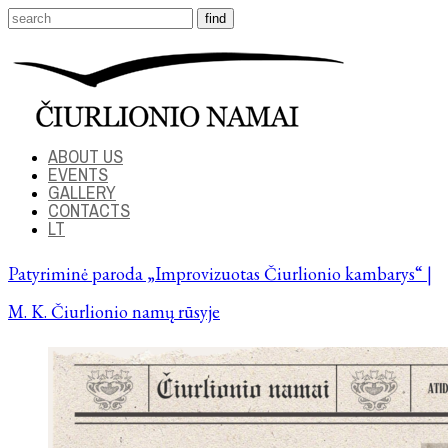
ABOUT US
EVENTS
GALLERY
CONTACTS
LT
Patyriminė paroda „Improvizuotas Čiurlionio kambarys“ |
M. K. Čiurlionio namų rūsyje