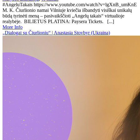
#AngeluTakais https://www.youtube.com/watch?v=lgXnB_umKnE
M. K. Čiurlionio namai Vilniuje kviečia išbandyti visiškai unikalų
būdą tyrinėti meną – pasivaikščioti „Angelų takais“ virtualioje
realybėje. BILIETUS PLATINA: Paysera Tickets. [...]
More Info
„Dialogai su Čiurlioniu“ | Anastasia Stovbyr (Ukraina)