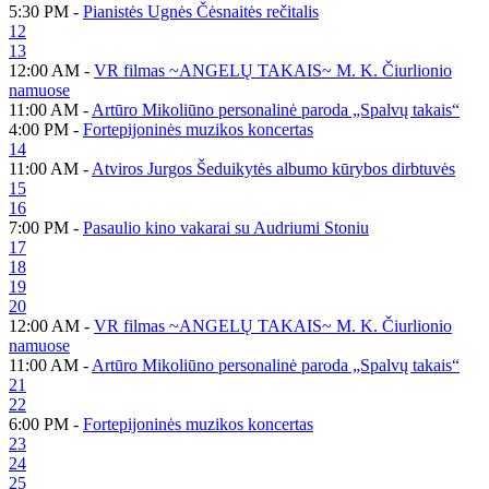
5:30 PM -
Pianistės Ugnės Čėsnaitės rečitalis
12
13
12:00 AM -
VR filmas ~ANGELŲ TAKAIS~ M. K. Čiurlionio
namuose
11:00 AM -
Artūro Mikoliūno personalinė paroda „Spalvų takais“
4:00 PM -
Fortepijoninės muzikos koncertas
14
11:00 AM -
Atviros Jurgos Šeduikytės albumo kūrybos dirbtuvės
15
16
7:00 PM -
Pasaulio kino vakarai su Audriumi Stoniu
17
18
19
20
12:00 AM -
VR filmas ~ANGELŲ TAKAIS~ M. K. Čiurlionio
namuose
11:00 AM -
Artūro Mikoliūno personalinė paroda „Spalvų takais“
21
22
6:00 PM -
Fortepijoninės muzikos koncertas
23
24
25