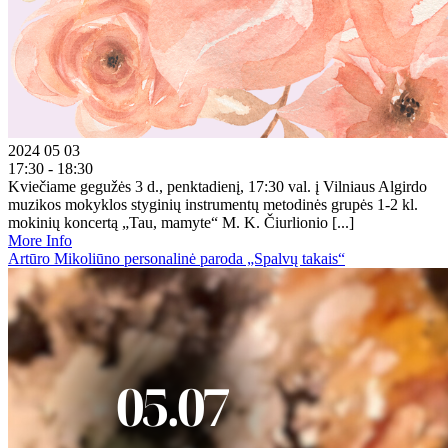
2024 05 03
17:30 - 18:30
Kviečiame gegužės 3 d., penktadienį, 17:30 val. į Vilniaus Algirdo
muzikos mokyklos styginių instrumentų metodinės grupės 1-2 kl.
mokinių koncertą „Tau, mamyte“ M. K. Čiurlionio [...]
More Info
Artūro Mikoliūno personalinė paroda „Spalvų takais“