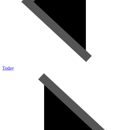
Today