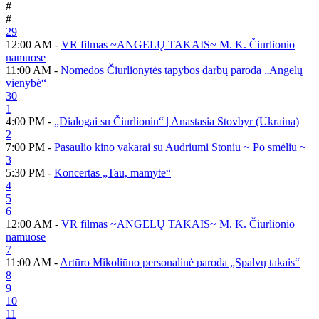
#
#
29
12:00 AM -
VR filmas ~ANGELŲ TAKAIS~ M. K. Čiurlionio
namuose
11:00 AM -
Nomedos Čiurlionytės tapybos darbų paroda „Angelų
vienybė“
30
1
4:00 PM -
„Dialogai su Čiurlioniu“ | Anastasia Stovbyr (Ukraina)
2
7:00 PM -
Pasaulio kino vakarai su Audriumi Stoniu ~ Po smėliu ~
3
5:30 PM -
Koncertas „Tau, mamyte“
4
5
6
12:00 AM -
VR filmas ~ANGELŲ TAKAIS~ M. K. Čiurlionio
namuose
7
11:00 AM -
Artūro Mikoliūno personalinė paroda „Spalvų takais“
8
9
10
11