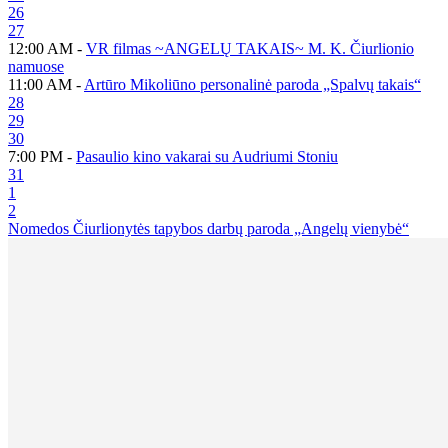
26
27
12:00 AM -
VR filmas ~ANGELŲ TAKAIS~ M. K. Čiurlionio
namuose
11:00 AM -
Artūro Mikoliūno personalinė paroda „Spalvų takais“
28
29
30
7:00 PM -
Pasaulio kino vakarai su Audriumi Stoniu
31
1
2
Nomedos Čiurlionytės tapybos darbų paroda „Angelų vienybė“