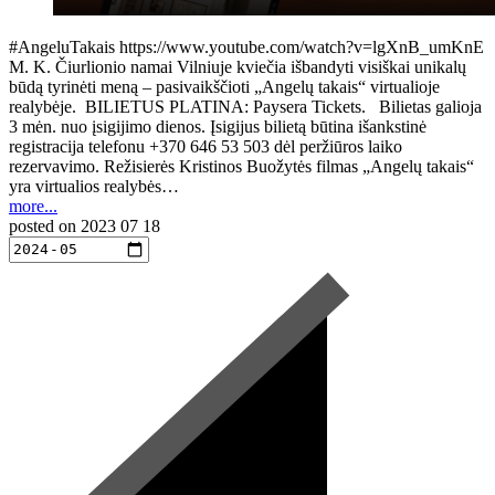
#AngeluTakais https://www.youtube.com/watch?v=lgXnB_umKnE
M. K. Čiurlionio namai Vilniuje kviečia išbandyti visiškai unikalų
būdą tyrinėti meną – pasivaikščioti „Angelų takais“ virtualioje
realybėje. BILIETUS PLATINA: Paysera Tickets. Bilietas galioja
3 mėn. nuo įsigijimo dienos. Įsigijus bilietą būtina išankstinė
registracija telefonu +370 646 53 503 dėl peržiūros laiko
rezervavimo. Režisierės Kristinos Buožytės filmas „Angelų takais“
yra virtualios realybės…
more...
posted on
2023 07 18