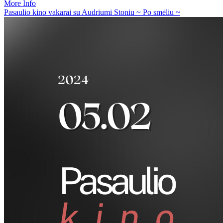
More Info
Pasaulio kino vakarai su Audriumi Stoniu ~ Po smėliu ~