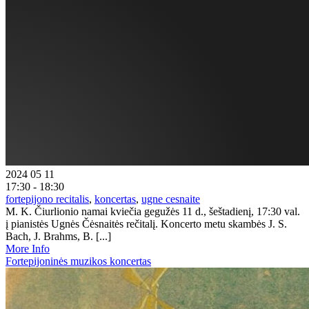
2024 05 11
17:30 - 18:30
fortepijono recitalis
,
koncertas
,
ugne cesnaite
M. K. Čiurlionio namai kviečia gegužės 11 d., šeštadienį, 17:30 val.
į pianistės Ugnės Čėsnaitės rečitalį. Koncerto metu skambės J. S.
Bach, J. Brahms, B. [...]
More Info
Fortepijoninės muzikos koncertas