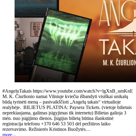
#AngeluTakais https://www.youtube.com/watch?v=lgXnB_umKnE
M. K. Čiurlionio namai Vilniuje kviečia išbandyti visiškai unikalų
būdą tyrinėti meną – pasivaikščioti „Angelų takais“ virtualioje
realybėje. BILIETUS PLATINA: Paysera Tickets. (vietoje bilietais
neprekiaujama, galimas įsigyjimas tik internetu) Bilietas galioja 3
mėn. nuo įsigijimo dienos. Įsigijus bilietą būtina išankstinė
registracija telefonu +370 646 53 503 dėl peržiūros laiko
rezervavimo. Režisierės Kristinos Buožytės…
more...