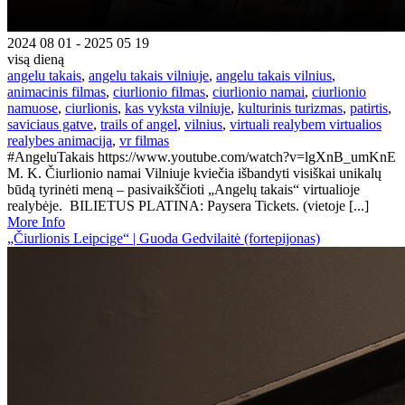
2024 08 01 - 2025 05 19
visą dieną
angelu takais
,
angelu takais vilniuje
,
angelu takais vilnius
,
animacinis filmas
,
ciurlionio filmas
,
ciurlionio namai
,
ciurlionio
namuose
,
ciurlionis
,
kas vyksta vilniuje
,
kulturinis turizmas
,
patirtis
,
saviciaus gatve
,
trails of angel
,
vilnius
,
virtuali realybem virtualios
realybes animacija
,
vr filmas
#AngeluTakais https://www.youtube.com/watch?v=lgXnB_umKnE
M. K. Čiurlionio namai Vilniuje kviečia išbandyti visiškai unikalų
būdą tyrinėti meną – pasivaikščioti „Angelų takais“ virtualioje
realybėje. BILIETUS PLATINA: Paysera Tickets. (vietoje [...]
More Info
„Čiurlionis Leipcige“ | Guoda Gedvilaitė (fortepijonas)