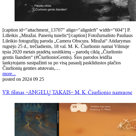
[caption id="attachment_13707" align="alignleft" width="604"] P.
Lilleikis „Miražai. Panerių tunelis“[/caption] Fotožurnalisto Pauliaus
Lileikio fotografijų paroda „Camera Obscura. Miražai“ Atidarymas
rugsėjo 25 d., trečiadienis, 18 val. M. K. Čiurlionio namai Vilniuje
tęsia 2020 metais pradėtą susitikimų – parodų ciklą „Čiurlionio
gentis šiandien“ (#ČiurlionioGentis). Šios parodos leidžia
lankytojams susipažinti su po visą pasaulį pasklidusios plačios
Čiurlionių genties atstovais,…
more...
posted on
2024 09 25
VR filmas ~ANGELŲ TAKAIS~ M. K. Čiurlionio namuose