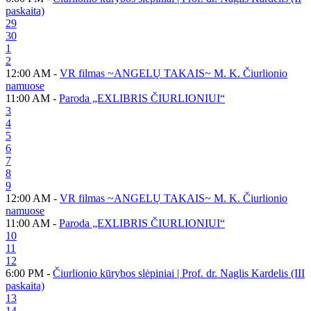
paskaita)
29
30
1
2
12:00 AM -
VR filmas ~ANGELŲ TAKAIS~ M. K. Čiurlionio
namuose
11:00 AM -
Paroda „EXLIBRIS ČIURLIONIUI“
3
4
5
6
7
8
9
12:00 AM -
VR filmas ~ANGELŲ TAKAIS~ M. K. Čiurlionio
namuose
11:00 AM -
Paroda „EXLIBRIS ČIURLIONIUI“
10
11
12
6:00 PM -
Čiurlionio kūrybos slėpiniai | Prof. dr. Naglis Kardelis (III
paskaita)
13
14