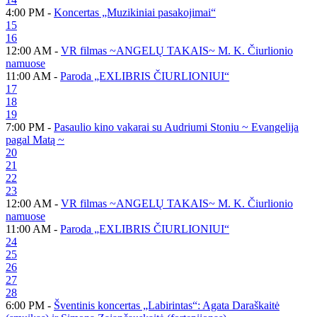
4:00 PM -
Koncertas „Muzikiniai pasakojimai“
15
16
12:00 AM -
VR filmas ~ANGELŲ TAKAIS~ M. K. Čiurlionio
namuose
11:00 AM -
Paroda „EXLIBRIS ČIURLIONIUI“
17
18
19
7:00 PM -
Pasaulio kino vakarai su Audriumi Stoniu ~ Evangelija
pagal Matą ~
20
21
22
23
12:00 AM -
VR filmas ~ANGELŲ TAKAIS~ M. K. Čiurlionio
namuose
11:00 AM -
Paroda „EXLIBRIS ČIURLIONIUI“
24
25
26
27
28
6:00 PM -
Šventinis koncertas „Labirintas“: Agata Daraškaitė