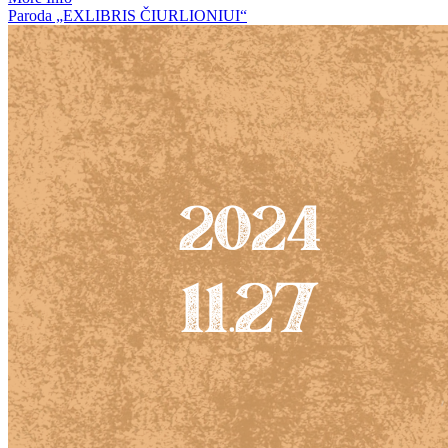
Paroda „EXLIBRIS ČIURLIONIUI“