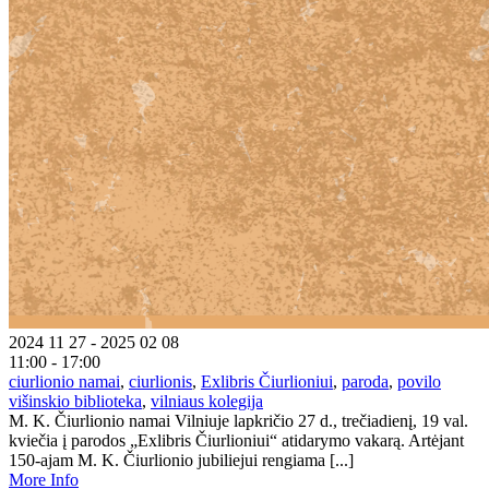
2024 11 27 - 2025 02 08
11:00 - 17:00
ciurlionio namai
,
ciurlionis
,
Exlibris Čiurlioniui
,
paroda
,
povilo
višinskio biblioteka
,
vilniaus kolegija
M. K. Čiurlionio namai Vilniuje lapkričio 27 d., trečiadienį, 19 val.
kviečia į parodos „Exlibris Čiurlioniui“ atidarymo vakarą. Artėjant
150-ajam M. K. Čiurlionio jubiliejui rengiama [...]
More Info