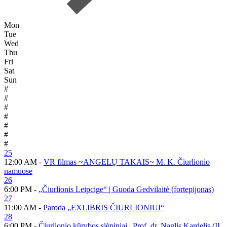
Mon
Tue
Wed
Thu
Fri
Sat
Sun
#
#
#
#
#
#
#
25
12:00 AM -
VR filmas ~ANGELŲ TAKAIS~ M. K. Čiurlionio
namuose
26
6:00 PM -
„Čiurlionis Leipcige“ | Guoda Gedvilaitė (fortepijonas)
27
11:00 AM -
Paroda „EXLIBRIS ČIURLIONIUI“
28
6:00 PM -
Čiurlionio kūrybos slėpiniai | Prof. dr. Naglis Kardelis (II