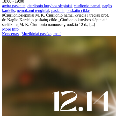
18:00 - 19:00
atvira paskaita
,
ciurlionio kurybos slepiniai
,
ciurlionio namai
,
naglis
kardelis
,
nemokami renginiai
,
paskaita
,
paskaitu ciklas
#Čiurlionioslepiniai M. K. Čiurlionio namai kviečia į trečiąjį prof.
dr. Naglio Kardelio paskaitų ciklo „Čiurlionio kūrybos slėpiniai“
susitikimą M. K. Čiurlionio namuose gruodžio 12 d., [...]
More Info
Koncertas „Muzikiniai pasakojimai“