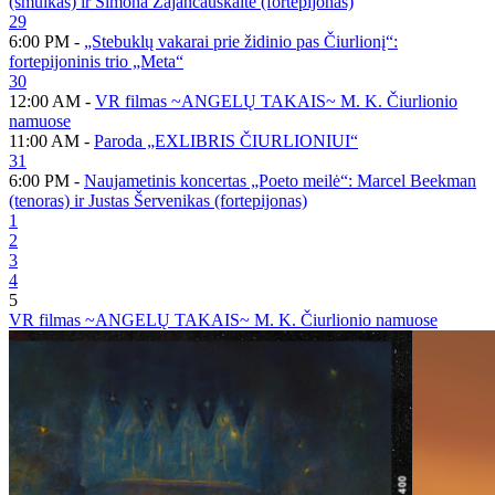
(smuikas) ir Simona Zajančauskaitė (fortepijonas)
29
6:00 PM -
„Stebuklų vakarai prie židinio pas Čiurlionį“:
fortepijoninis trio „Meta“
30
12:00 AM -
VR filmas ~ANGELŲ TAKAIS~ M. K. Čiurlionio
namuose
11:00 AM -
Paroda „EXLIBRIS ČIURLIONIUI“
31
6:00 PM -
Naujametinis koncertas „Poeto meilė“: Marcel Beekman
(tenoras) ir Justas Šervenikas (fortepijonas)
1
2
3
4
5
VR filmas ~ANGELŲ TAKAIS~ M. K. Čiurlionio namuose