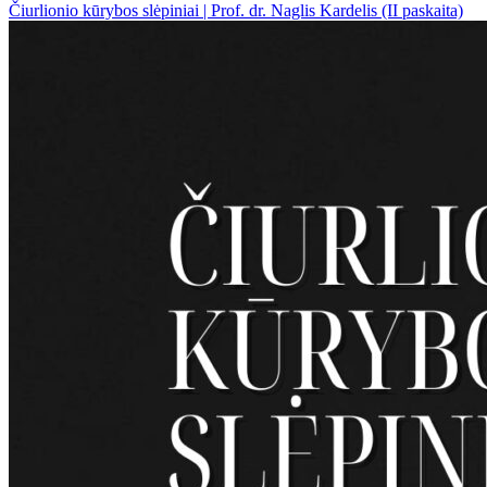
Čiurlionio kūrybos slėpiniai | Prof. dr. Naglis Kardelis (II paskaita)