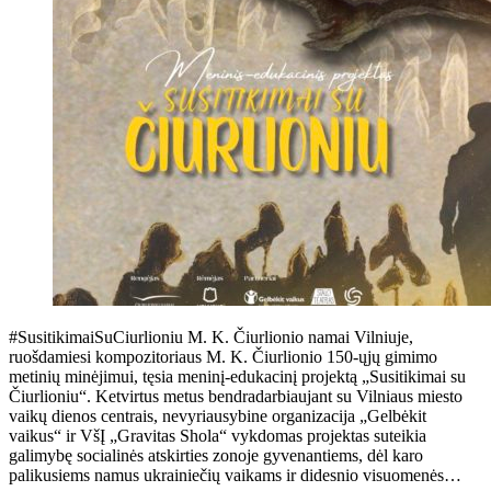
#SusitikimaiSuCiurlioniu M. K. Čiurlionio namai Vilniuje,
ruošdamiesi kompozitoriaus M. K. Čiurlionio 150-ųjų gimimo
metinių minėjimui, tęsia meninį-edukacinį projektą „Susitikimai su
Čiurlioniu“. Ketvirtus metus bendradarbiaujant su Vilniaus miesto
vaikų dienos centrais, nevyriausybine organizacija „Gelbėkit
vaikus“ ir VšĮ „Gravitas Shola“ vykdomas projektas suteikia
galimybę socialinės atskirties zonoje gyvenantiems, dėl karo
palikusiems namus ukrainiečių vaikams ir didesnio visuomenės…