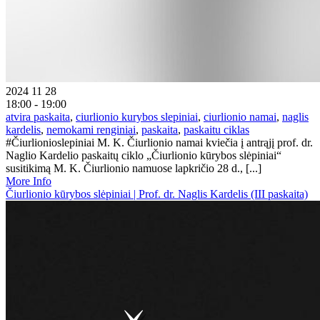
2024 11 28
18:00 - 19:00
atvira paskaita
,
ciurlionio kurybos slepiniai
,
ciurlionio namai
,
naglis
kardelis
,
nemokami renginiai
,
paskaita
,
paskaitu ciklas
#Čiurlionioslepiniai M. K. Čiurlionio namai kviečia į antrąjį prof. dr.
Naglio Kardelio paskaitų ciklo „Čiurlionio kūrybos slėpiniai“
susitikimą M. K. Čiurlionio namuose lapkričio 28 d., [...]
More Info
Čiurlionio kūrybos slėpiniai | Prof. dr. Naglis Kardelis (III paskaita)