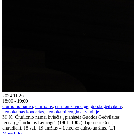
2024 11 26
18:00 - 19:00
ciurlionio namai
,
ciurlionis
,
ciurlionis leipcige
,
guoda gedvilaite
,
nemokamas koncertas
,
nemokami renginiai vilniuje
M. K. Čiurlionio namai kviečia į pianistės Guodos Gedvilaitės
rečitalį „Čiurlionis Leipcige“ (1901–1902) lapkričio 26 d.,
antradienį, 18 val. 19 amžius – Leipcigo aukso amžius. [...]
More Info