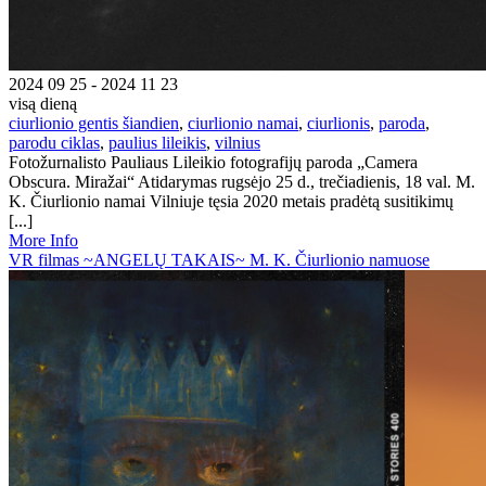
2024 09 25 - 2024 11 23
visą dieną
ciurlionio gentis šiandien
,
ciurlionio namai
,
ciurlionis
,
paroda
,
parodu ciklas
,
paulius lileikis
,
vilnius
Fotožurnalisto Pauliaus Lileikio fotografijų paroda „Camera
Obscura. Miražai“ Atidarymas rugsėjo 25 d., trečiadienis, 18 val. M.
K. Čiurlionio namai Vilniuje tęsia 2020 metais pradėtą susitikimų
[...]
More Info
VR filmas ~ANGELŲ TAKAIS~ M. K. Čiurlionio namuose