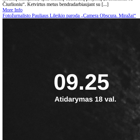
Čiurlioniu“. Ketvirtus metus bendradarbiaujant su [...]
More Info
Fotožurnalisto Pauliaus Lileikio paroda „Camera Obscura. Miražai“