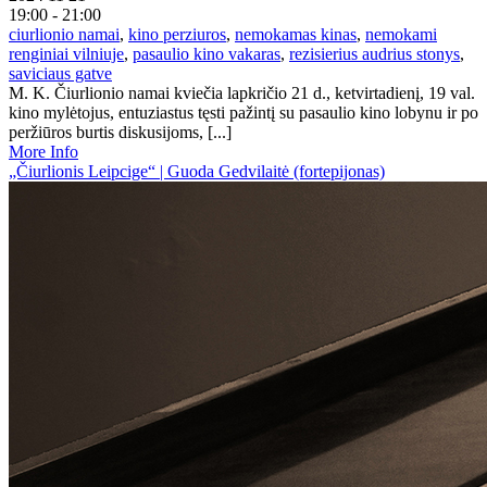
19:00 - 21:00
ciurlionio namai
,
kino perziuros
,
nemokamas kinas
,
nemokami
renginiai vilniuje
,
pasaulio kino vakaras
,
rezisierius audrius stonys
,
saviciaus gatve
M. K. Čiurlionio namai kviečia lapkričio 21 d., ketvirtadienį, 19 val.
kino mylėtojus, entuziastus tęsti pažintį su pasaulio kino lobynu ir po
peržiūros burtis diskusijoms, [...]
More Info
„Čiurlionis Leipcige“ | Guoda Gedvilaitė (fortepijonas)