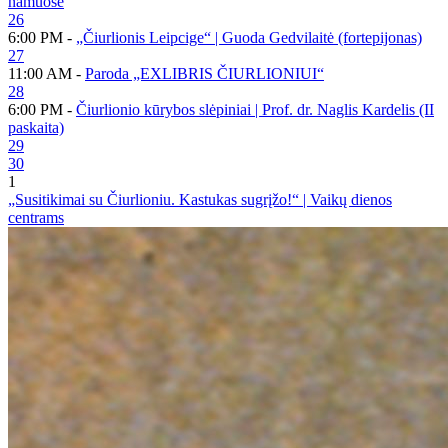
namuose
26
6:00 PM -
„Čiurlionis Leipcige“ | Guoda Gedvilaitė (fortepijonas)
27
11:00 AM -
Paroda „EXLIBRIS ČIURLIONIUI“
28
6:00 PM -
Čiurlionio kūrybos slėpiniai | Prof. dr. Naglis Kardelis (II
paskaita)
29
30
1
„Susitikimai su Čiurlioniu. Kastukas sugrįžo!“ | Vaikų dienos
centrams