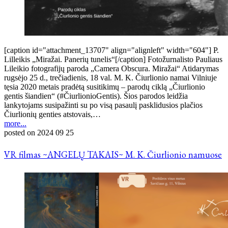
[caption id="attachment_13707" align="alignleft" width="604"] P.
Lilleikis „Miražai. Panerių tunelis“[/caption] Fotožurnalisto Pauliaus
Lileikio fotografijų paroda „Camera Obscura. Miražai“ Atidarymas
rugsėjo 25 d., trečiadienis, 18 val. M. K. Čiurlionio namai Vilniuje
tęsia 2020 metais pradėtą susitikimų – parodų ciklą „Čiurlionio
gentis šiandien“ (#ČiurlionioGentis). Šios parodos leidžia
lankytojams susipažinti su po visą pasaulį pasklidusios plačios
Čiurlionių genties atstovais,…
more...
posted on
2024 09 25
VR filmas ~ANGELŲ TAKAIS~ M. K. Čiurlionio namuose