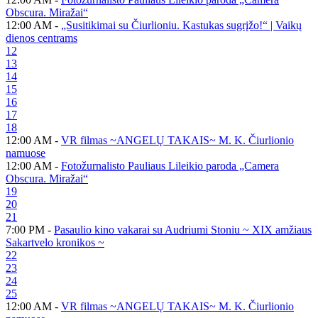
Obscura. Miražai“
12:00 AM -
„Susitikimai su Čiurlioniu. Kastukas sugrįžo!“ | Vaikų
dienos centrams
12
13
14
15
16
17
18
12:00 AM -
VR filmas ~ANGELŲ TAKAIS~ M. K. Čiurlionio
namuose
12:00 AM -
Fotožurnalisto Pauliaus Lileikio paroda „Camera
Obscura. Miražai“
19
20
21
7:00 PM -
Pasaulio kino vakarai su Audriumi Stoniu ~ XIX amžiaus
Sakartvelo kronikos ~
22
23
24
25
12:00 AM -
VR filmas ~ANGELŲ TAKAIS~ M. K. Čiurlionio