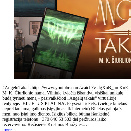
#AngeluTakais https://www.youtube.com/watch?v=lgXnB_umKnE
M. K. Čiurlionio namai Vilniuje kviečia išbandyti visiškai unikalų
būdą tyrinėti meną – pasivaikščioti „Angelų takais“ virtualioje
realybėje. BILIETUS PLATINA: Paysera Tickets. (vietoje bilietais
neprekiaujama, galimas įsigyjimas tik internetu) Bilietas galioja 3
mėn. nuo įsigijimo dienos. Įsigijus bilietą būtina išankstinė
registracija telefonu +370 646 53 503 dėl peržiūros laiko
rezervavimo. Režisierės Kristinos Buožytės…
more...