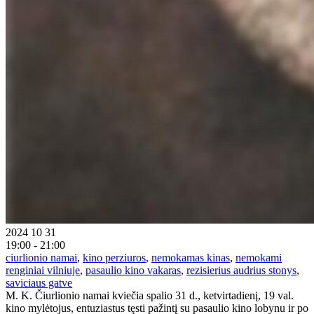
2024 10 31
19:00 - 21:00
ciurlionio namai
,
kino perziuros
,
nemokamas kinas
,
nemokami
renginiai vilniuje
,
pasaulio kino vakaras
,
rezisierius audrius stonys
,
saviciaus gatve
M. K. Čiurlionio namai kviečia spalio 31 d., ketvirtadienį, 19 val.
kino mylėtojus, entuziastus tęsti pažintį su pasaulio kino lobynu ir po