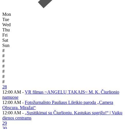
Mon
Tue
Wed
Thu
Fri
Sat
Sun
#
#
#
#
#
#
#
28
12:00 AM -
VR filmas ~ANGELŲ TAKAIS~ M. K. Čiurlionio
namuose
12:00 AM -
Fotožurnalisto Pauliaus Lileikio paroda „Camera
Obscura. Miražai“
12:00 AM -
„Susitikimai su Čiurlioniu. Kastukas sugrįžo!“ | Vaikų
dienos centrams
29
30