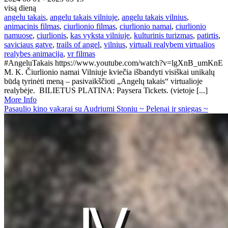
visą dieną
angelu takais
,
angelu takais vilniuje
,
angelu takais vilnius
,
animacinis filmas
,
ciurlionio filmas
,
ciurlionio namai
,
ciurlionio
namuose
,
ciurlionis
,
kas vyksta vilniuje
,
kulturinis turizmas
,
patirtis
,
saviciaus gatve
,
trails of angel
,
vilnius
,
virtuali realybem virtualios
realybes animacija
,
vr filmas
#AngeluTakais https://www.youtube.com/watch?v=lgXnB_umKnE
M. K. Čiurlionio namai Vilniuje kviečia išbandyti visiškai unikalų
būdą tyrinėti meną – pasivaikščioti „Angelų takais“ virtualioje
realybėje. BILIETUS PLATINA: Paysera Tickets. (vietoje [...]
More Info
Pasaulio kino vakarai su Audriumi Stoniu ~ Pelenai ir sniegas ~