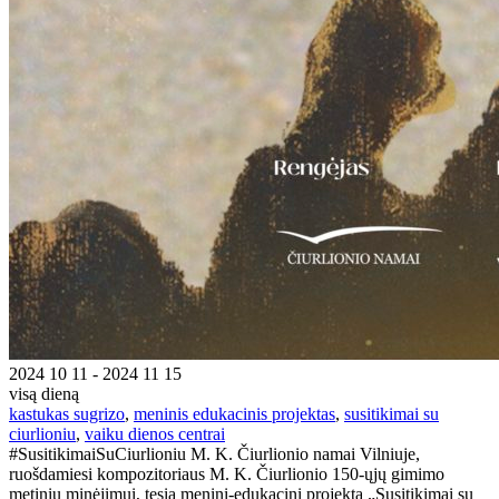
2024 10 11 - 2024 11 15
visą dieną
kastukas sugrizo
,
meninis edukacinis projektas
,
susitikimai su
ciurlioniu
,
vaiku dienos centrai
#SusitikimaiSuCiurlioniu M. K. Čiurlionio namai Vilniuje,
ruošdamiesi kompozitoriaus M. K. Čiurlionio 150-ųjų gimimo
metinių minėjimui, tęsia meninį-edukacinį projektą „Susitikimai su