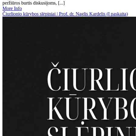
peržiūros burtis diskusijoms, [...]
More Info
Čiurlionio kūrybos slėpiniai | Prof. dr. Naglis Kardelis (I paskaita)