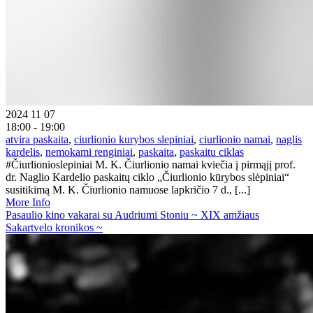
2024 11 07
18:00 - 19:00
atvira paskaita
,
ciurlionio kurybos slepiniai
,
ciurlionio namai
,
naglis
kardelis
,
nemokami renginiai
,
paskaita
,
paskaitu ciklas
#Čiurlionioslepiniai M. K. Čiurlionio namai kviečia į pirmąjį prof.
dr. Naglio Kardelio paskaitų ciklo „Čiurlionio kūrybos slėpiniai“
susitikimą M. K. Čiurlionio namuose lapkričio 7 d., [...]
More Info
Pasaulio kino vakarai su Audriumi Stoniu ~ XIX amžiaus
Sakartvelo kronikos ~