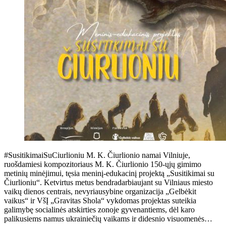
#SusitikimaiSuCiurlioniu M. K. Čiurlionio namai Vilniuje,
ruošdamiesi kompozitoriaus M. K. Čiurlionio 150-ųjų gimimo
metinių minėjimui, tęsia meninį-edukacinį projektą „Susitikimai su
Čiurlioniu“. Ketvirtus metus bendradarbiaujant su Vilniaus miesto
vaikų dienos centrais, nevyriausybine organizacija „Gelbėkit
vaikus“ ir VšĮ „Gravitas Shola“ vykdomas projektas suteikia
galimybę socialinės atskirties zonoje gyvenantiems, dėl karo
palikusiems namus ukrainiečių vaikams ir didesnio visuomenės…