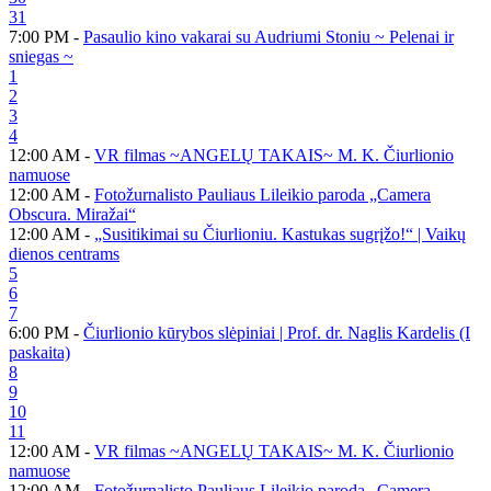
31
7:00 PM -
Pasaulio kino vakarai su Audriumi Stoniu ~ Pelenai ir
sniegas ~
1
2
3
4
12:00 AM -
VR filmas ~ANGELŲ TAKAIS~ M. K. Čiurlionio
namuose
12:00 AM -
Fotožurnalisto Pauliaus Lileikio paroda „Camera
Obscura. Miražai“
12:00 AM -
„Susitikimai su Čiurlioniu. Kastukas sugrįžo!“ | Vaikų
dienos centrams
5
6
7
6:00 PM -
Čiurlionio kūrybos slėpiniai | Prof. dr. Naglis Kardelis (I
paskaita)
8
9
10
11
12:00 AM -
VR filmas ~ANGELŲ TAKAIS~ M. K. Čiurlionio
namuose
12:00 AM -
Fotožurnalisto Pauliaus Lileikio paroda „Camera