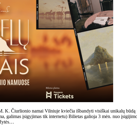
urlionio namai Vilniuje kviečia išbandyti visiškai unikalų būdą tyri
alimas įsigyjimas tik internetu) Bilietas galioja 3 mėn. nuo įsigijimo di
uožytės…