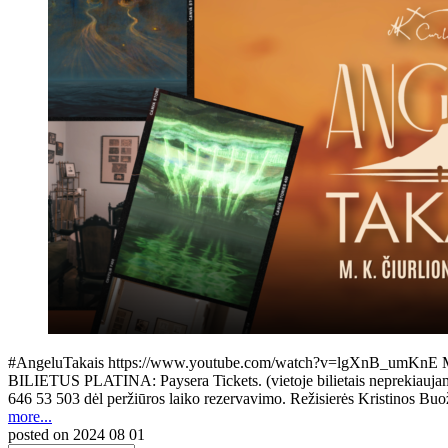
#AngeluTakais https://www.youtube.com/watch?v=lgXnB_umKnE M. K. Či
BILIETUS PLATINA: Paysera Tickets. (vietoje bilietais neprekiaujama, g
646 53 503 dėl peržiūros laiko rezervavimo. Režisierės Kristinos B
more...
posted on
2024 08 01