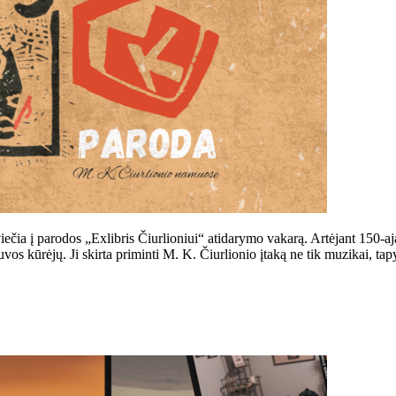
viečia į parodos „Exlibris Čiurlioniui“ atidarymo vakarą. Artėjant 150-a
s kūrėjų. Ji skirta priminti M. K. Čiurlionio įtaką ne tik muzikai, tapyb