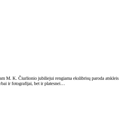
jam M. K. Čiurlionio jubiliejui rengiama ekslibrisų paroda atskleis
ai ir fotografijai, bet ir platesnei…