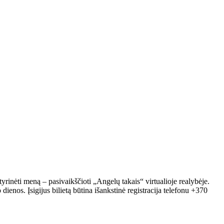
nėti meną – pasivaikščioti „Angelų takais“ virtualioje realybėje.
enos. Įsigijus bilietą būtina išankstinė registracija telefonu +370