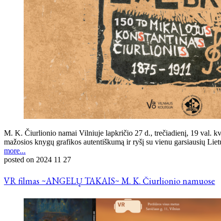
M. K. Čiurlionio namai Vilniuje lapkričio 27 d., trečiadienį, 19 val. k
mažosios knygų grafikos autentiškumą ir ryšį su vienu garsiausių Lietuvo
more...
posted on
2024 11 27
VR filmas ~ANGELŲ TAKAIS~ M. K. Čiurlionio namuose