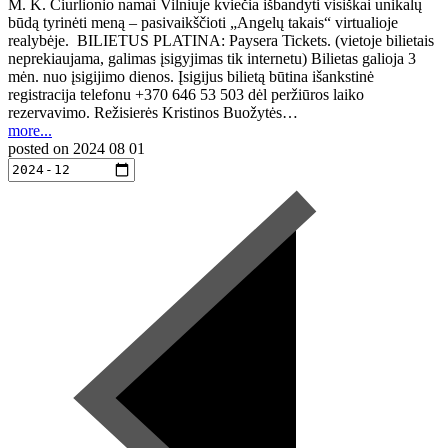
M. K. Čiurlionio namai Vilniuje kviečia išbandyti visiškai unikalų
būdą tyrinėti meną – pasivaikščioti „Angelų takais“ virtualioje
realybėje. BILIETUS PLATINA: Paysera Tickets. (vietoje bilietais
neprekiaujama, galimas įsigyjimas tik internetu) Bilietas galioja 3
mėn. nuo įsigijimo dienos. Įsigijus bilietą būtina išankstinė
registracija telefonu +370 646 53 503 dėl peržiūros laiko
rezervavimo. Režisierės Kristinos Buožytės…
more...
posted on
2024 08 01