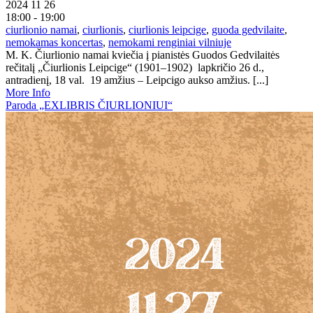
2024 11 26
18:00 - 19:00
ciurlionio namai
,
ciurlionis
,
ciurlionis leipcige
,
guoda gedvilaite
,
nemokamas koncertas
,
nemokami renginiai vilniuje
M. K. Čiurlionio namai kviečia į pianistės Guodos Gedvilaitės
rečitalį „Čiurlionis Leipcige“ (1901–1902) lapkričio 26 d.,
antradienį, 18 val. 19 amžius – Leipcigo aukso amžius. [...]
More Info
Paroda „EXLIBRIS ČIURLIONIUI“