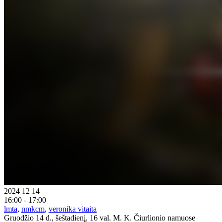
2024 12 14
16:00 - 17:00
lmta
,
nmkcm
,
veronika vitaita
Gruodžio 14 d., šeštadienį, 16 val. M. K. Čiurlionio namuose