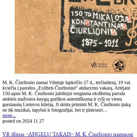
M. K. Čiurlionio namai Vilniuje lapkričio 27 d., trečiadienį, 19 val.
kviečia į parodos „Exlibris Čiurlioniui“ atidarymo vakarą. Artėjant
150-ajam M. K. Čiurlionio jubiliejui rengiama ekslibrisų paroda
atskleis mažosios knygų grafikos autentiškumą ir ryšį su vienu
garsiausių Lietuvos kūrėjų. Ji skirta priminti M. K. Čiurlionio įtaką
ne tik muzikai, tapybai ir fotografijai, bet ir platesnei…
more...
posted on
2024 11 27
VR filmas ~ANGELŲ TAKAIS~ M. K. Čiurlionio namuose