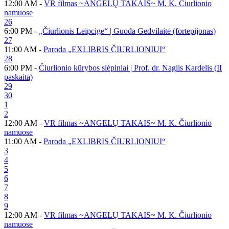
12:00 AM -
VR filmas ~ANGELŲ TAKAIS~ M. K. Čiurlionio
namuose
26
6:00 PM -
„Čiurlionis Leipcige“ | Guoda Gedvilaitė (fortepijonas)
27
11:00 AM -
Paroda „EXLIBRIS ČIURLIONIUI“
28
6:00 PM -
Čiurlionio kūrybos slėpiniai | Prof. dr. Naglis Kardelis (II
paskaita)
29
30
1
2
12:00 AM -
VR filmas ~ANGELŲ TAKAIS~ M. K. Čiurlionio
namuose
11:00 AM -
Paroda „EXLIBRIS ČIURLIONIUI“
3
4
5
6
7
8
9
12:00 AM -
VR filmas ~ANGELŲ TAKAIS~ M. K. Čiurlionio
namuose