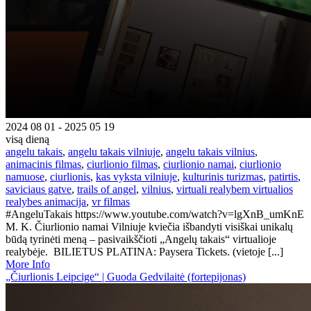
2024 08 01 - 2025 05 19
visą dieną
angelu takais
,
angelu takais vilniuje
,
angelu takais vilnius
,
animacinis filmas
,
ciurlionio filmas
,
ciurlionio namai
,
ciurlionio
namuose
,
ciurlionis
,
kas vyksta vilniuje
,
kulturinis turizmas
,
patirtis
,
saviciaus gatve
,
trails of angel
,
vilnius
,
virtuali realybem virtualios
realybes animacija
,
vr filmas
#AngeluTakais https://www.youtube.com/watch?v=lgXnB_umKnE
M. K. Čiurlionio namai Vilniuje kviečia išbandyti visiškai unikalų
būdą tyrinėti meną – pasivaikščioti „Angelų takais“ virtualioje
realybėje. BILIETUS PLATINA: Paysera Tickets. (vietoje [...]
More Info
„Čiurlionis Leipcige“ | Guoda Gedvilaitė (fortepijonas)