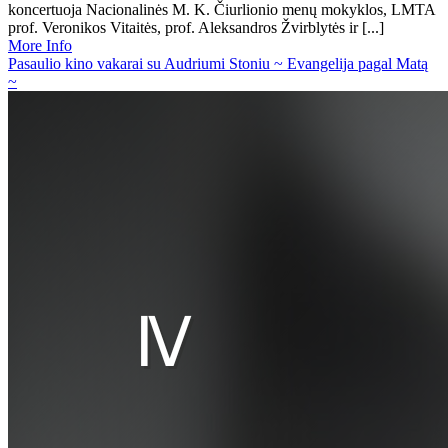
koncertuoja Nacionalinės M. K. Čiurlionio menų mokyklos, LMTA
prof. Veronikos Vitaitės, prof. Aleksandros Žvirblytės ir [...]
More Info
Pasaulio kino vakarai su Audriumi Stoniu ~ Evangelija pagal Matą
~