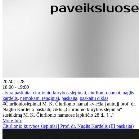
2024 11 28
18:00 - 19:00
atvira paskaita
,
ciurlionio kurybos slepiniai
,
ciurlionio namai
,
naglis
kardelis
,
nemokami renginiai
,
paskaita
,
paskaitu ciklas
#Čiurlionioslepiniai M. K. Čiurlionio namai kviečia į antrąjį prof. dr.
Naglio Kardelio paskaitų ciklo „Čiurlionio kūrybos slėpiniai“
susitikimą M. K. Čiurlionio namuose lapkričio 28 d., [...]
More Info
Čiurlionio kūrybos slėpiniai | Prof. dr. Naglis Kardelis (III paskaita)