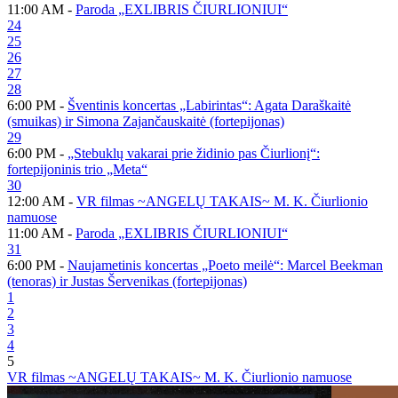
11:00 AM -
Paroda „EXLIBRIS ČIURLIONIUI“
24
25
26
27
28
6:00 PM -
Šventinis koncertas „Labirintas“: Agata Daraškaitė
(smuikas) ir Simona Zajančauskaitė (fortepijonas)
29
6:00 PM -
„Stebuklų vakarai prie židinio pas Čiurlionį“:
fortepijoninis trio „Meta“
30
12:00 AM -
VR filmas ~ANGELŲ TAKAIS~ M. K. Čiurlionio
namuose
11:00 AM -
Paroda „EXLIBRIS ČIURLIONIUI“
31
6:00 PM -
Naujametinis koncertas „Poeto meilė“: Marcel Beekman
(tenoras) ir Justas Šervenikas (fortepijonas)
1
2
3
4
5
VR filmas ~ANGELŲ TAKAIS~ M. K. Čiurlionio namuose