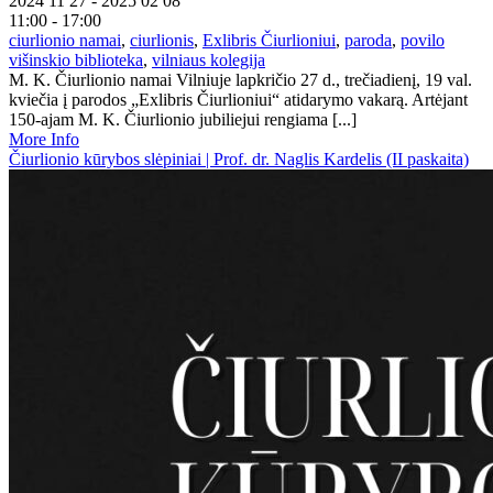
2024 11 27 - 2025 02 08
11:00 - 17:00
ciurlionio namai
,
ciurlionis
,
Exlibris Čiurlioniui
,
paroda
,
povilo
višinskio biblioteka
,
vilniaus kolegija
M. K. Čiurlionio namai Vilniuje lapkričio 27 d., trečiadienį, 19 val.
kviečia į parodos „Exlibris Čiurlioniui“ atidarymo vakarą. Artėjant
150-ajam M. K. Čiurlionio jubiliejui rengiama [...]
More Info
Čiurlionio kūrybos slėpiniai | Prof. dr. Naglis Kardelis (II paskaita)