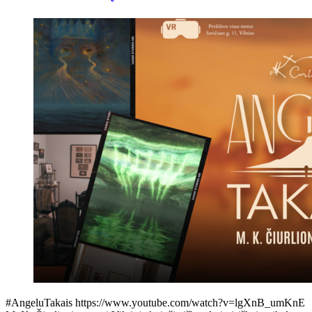
#AngeluTakais https://www.youtube.com/watch?v=lgXnB_umKnE