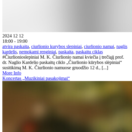
2024 12 12
18:00 - 19:00
atvira paskaita
,
ciurlionio kurybos slepiniai
,
ciurlionio namai
,
naglis
kardelis
,
nemokami renginiai
,
paskaita
,
paskaitu ciklas
#Čiurlionioslepiniai M. K. Čiurlionio namai kviečia į trečiąjį prof.
dr. Naglio Kardelio paskaitų ciklo „Čiurlionio kūrybos slėpiniai“
susitikimą M. K. Čiurlionio namuose gruodžio 12 d., [...]
More Info
Koncertas „Muzikiniai pasakojimai“