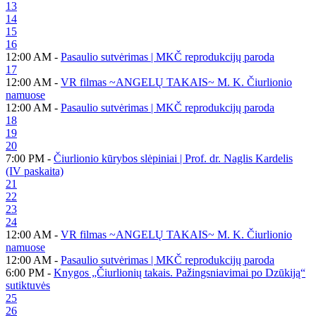
13
14
15
16
12:00 AM -
Pasaulio sutvėrimas | MKČ reprodukcijų paroda
17
12:00 AM -
VR filmas ~ANGELŲ TAKAIS~ M. K. Čiurlionio
namuose
12:00 AM -
Pasaulio sutvėrimas | MKČ reprodukcijų paroda
18
19
20
7:00 PM -
Čiurlionio kūrybos slėpiniai | Prof. dr. Naglis Kardelis
(IV paskaita)
21
22
23
24
12:00 AM -
VR filmas ~ANGELŲ TAKAIS~ M. K. Čiurlionio
namuose
12:00 AM -
Pasaulio sutvėrimas | MKČ reprodukcijų paroda
6:00 PM -
Knygos „Čiurlionių takais. Pažingsniavimai po Dzūkiją“
sutiktuvės
25
26