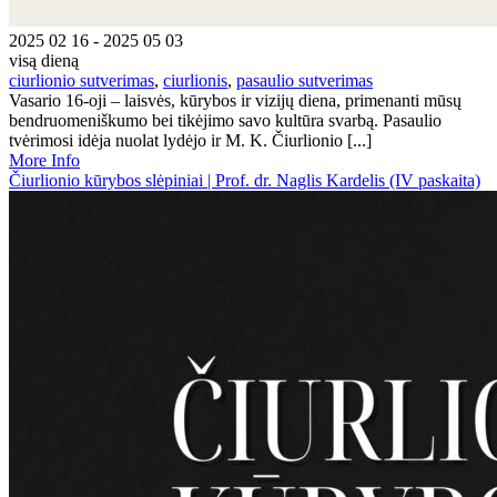
2025 02 16 - 2025 05 03
visą dieną
ciurlionio sutverimas
,
ciurlionis
,
pasaulio sutverimas
Vasario 16-oji – laisvės, kūrybos ir vizijų diena, primenanti mūsų
bendruomeniškumo bei tikėjimo savo kultūra svarbą. Pasaulio
tvėrimosi idėja nuolat lydėjo ir M. K. Čiurlionio [...]
More Info
Čiurlionio kūrybos slėpiniai | Prof. dr. Naglis Kardelis (IV paskaita)