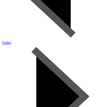
Today