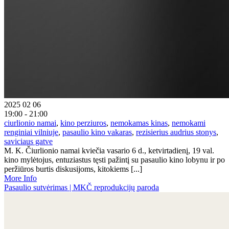
2025 02 06
19:00 - 21:00
ciurlionio namai
,
kino perziuros
,
nemokamas kinas
,
nemokami
renginiai vilniuje
,
pasaulio kino vakaras
,
rezisierius audrius stonys
,
saviciaus gatve
M. K. Čiurlionio namai kviečia vasario 6 d., ketvirtadienį, 19 val.
kino mylėtojus, entuziastus tęsti pažintį su pasaulio kino lobynu ir po
peržiūros burtis diskusijoms, kitokiems [...]
More Info
Pasaulio sutvėrimas | MKČ reprodukcijų paroda