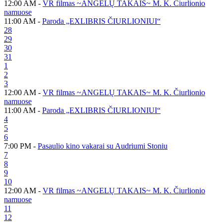
12:00 AM -
VR filmas ~ANGELŲ TAKAIS~ M. K. Čiurlionio
namuose
11:00 AM -
Paroda „EXLIBRIS ČIURLIONIUI“
28
29
30
31
1
2
3
12:00 AM -
VR filmas ~ANGELŲ TAKAIS~ M. K. Čiurlionio
namuose
11:00 AM -
Paroda „EXLIBRIS ČIURLIONIUI“
4
5
6
7:00 PM -
Pasaulio kino vakarai su Audriumi Stoniu
7
8
9
10
12:00 AM -
VR filmas ~ANGELŲ TAKAIS~ M. K. Čiurlionio
namuose
11
12