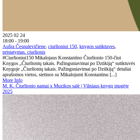
2025 02 24
18:00 - 19:00
Aušra Česnulevičiene
,
ciurlioniui 150
,
knygos sutiktuves
,
pristatymas. ciurlionis
#Ciurlioniui150 Mikalojaus Konstantino Čiurlionio 150-čiui
Knygos „Čiurlionių takais. Pažingsniavimai po Dzūkiją“ sutiktuvės
Knygoje „Čiurlionių takais. Pažingsniavimai po Dzūkiją“ detaliai
aprašomos vietos, sietinos su Mikalojumi Konstantinu [...]
More Info
M. K. Čiurlionio namai x Muzikos salė | Vilniaus knygų mugėje
2025