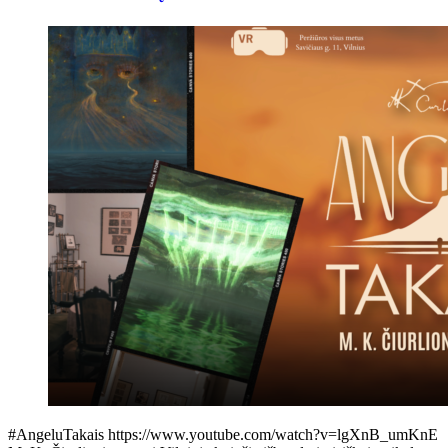
#AngeluTakais https://www.youtube.com/watch?v=lgXnB_umKnE