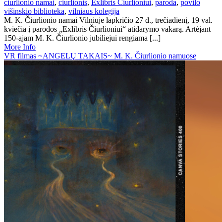
ciurlionio namai
,
ciurlionis
,
Exlibris Čiurlioniui
,
paroda
,
povilo
višinskio biblioteka
,
vilniaus kolegija
M. K. Čiurlionio namai Vilniuje lapkričio 27 d., trečiadienį, 19 val.
kviečia į parodos „Exlibris Čiurlioniui“ atidarymo vakarą. Artėjant
150-ajam M. K. Čiurlionio jubiliejui rengiama [...]
More Info
VR filmas ~ANGELŲ TAKAIS~ M. K. Čiurlionio namuose