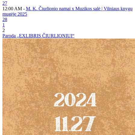
27
12:00 AM -
M. K. Čiurlionio namai x Muzikos salė | Vilniaus knygų
mugėje 2025
28
1
2
Paroda „EXLIBRIS ČIURLIONIUI“