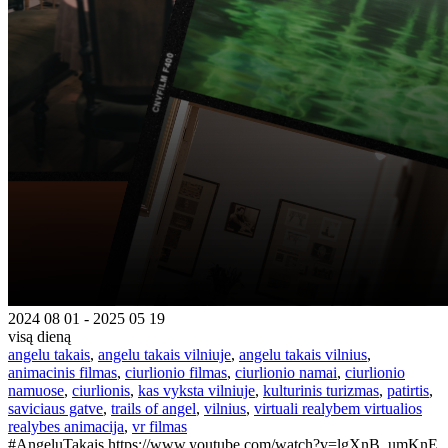
2024 08 01 - 2025 05 19
visą dieną
angelu takais
,
angelu takais vilniuje
,
angelu takais vilnius
,
animacinis filmas
,
ciurlionio filmas
,
ciurlionio namai
,
ciurlionio
namuose
,
ciurlionis
,
kas vyksta vilniuje
,
kulturinis turizmas
,
patirtis
,
saviciaus gatve
,
trails of angel
,
vilnius
,
virtuali realybem virtualios
realybes animacija
,
vr filmas
#AngeluTakais https://www.youtube.com/watch?v=lgXnB_umKnE