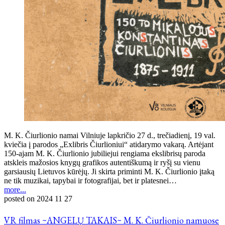
M. K. Čiurlionio namai Vilniuje lapkričio 27 d., trečiadienį, 19 val.
kviečia į parodos „Exlibris Čiurlioniui“ atidarymo vakarą. Artėjant
150-ajam M. K. Čiurlionio jubiliejui rengiama ekslibrisų paroda
atskleis mažosios knygų grafikos autentiškumą ir ryšį su vienu
garsiausių Lietuvos kūrėjų. Ji skirta priminti M. K. Čiurlionio įtaką
ne tik muzikai, tapybai ir fotografijai, bet ir platesnei…
more...
posted on
2024 11 27
VR filmas ~ANGELŲ TAKAIS~ M. K. Čiurlionio namuose