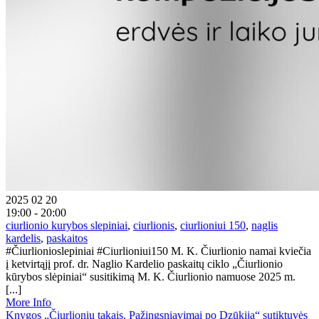
2025 02 20
19:00 - 20:00
ciurlionio kurybos slepiniai
,
ciurlionis
,
ciurlioniui 150
,
naglis
kardelis
,
paskaitos
#Čiurlionioslepiniai #Ciurlioniui150 M. K. Čiurlionio namai kviečia
į ketvirtąjį prof. dr. Naglio Kardelio paskaitų ciklo „Čiurlionio
kūrybos slėpiniai“ susitikimą M. K. Čiurlionio namuose 2025 m.
[...]
More Info
Knygos „Čiurlionių takais. Pažingsniavimai po Dzūkiją“ sutiktuvės