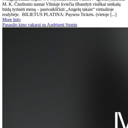
M. K. Čiurlionio namai Vilniuje kviečia išbandyti visiškai unikalų
būdą tyrinėti meną – pasivaikščioti „Angelų takais“ virtualioje
realybėje. BILIETUS PLATINA: Paysera Tickets. (vietoje [...]
More Info
Pasaulio kino vakarai su Audriumi Stoniu