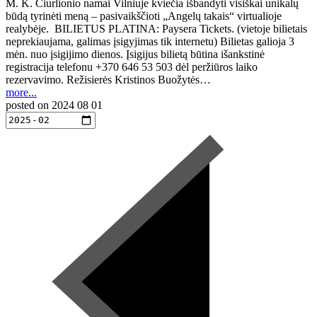
M. K. Čiurlionio namai Vilniuje kviečia išbandyti visiškai unikalų
būdą tyrinėti meną – pasivaikščioti „Angelų takais“ virtualioje
realybėje. BILIETUS PLATINA: Paysera Tickets. (vietoje bilietais
neprekiaujama, galimas įsigyjimas tik internetu) Bilietas galioja 3
mėn. nuo įsigijimo dienos. Įsigijus bilietą būtina išankstinė
registracija telefonu +370 646 53 503 dėl peržiūros laiko
rezervavimo. Režisierės Kristinos Buožytės…
more...
posted on
2024 08 01