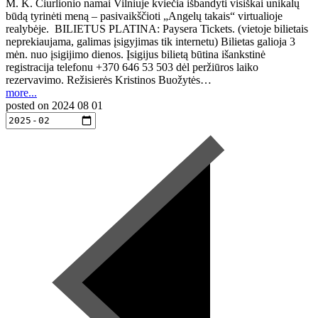
M. K. Čiurlionio namai Vilniuje kviečia išbandyti visiškai unikalų
būdą tyrinėti meną – pasivaikščioti „Angelų takais“ virtualioje
realybėje. BILIETUS PLATINA: Paysera Tickets. (vietoje bilietais
neprekiaujama, galimas įsigyjimas tik internetu) Bilietas galioja 3
mėn. nuo įsigijimo dienos. Įsigijus bilietą būtina išankstinė
registracija telefonu +370 646 53 503 dėl peržiūros laiko
rezervavimo. Režisierės Kristinos Buožytės…
more...
posted on
2024 08 01