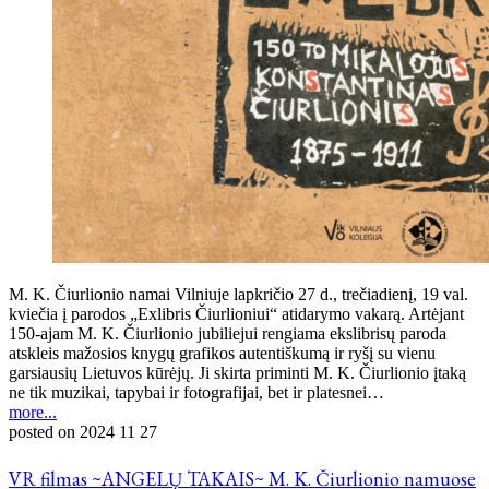
M. K. Čiurlionio namai Vilniuje lapkričio 27 d., trečiadienį, 19 val.
kviečia į parodos „Exlibris Čiurlioniui“ atidarymo vakarą. Artėjant
150-ajam M. K. Čiurlionio jubiliejui rengiama ekslibrisų paroda
atskleis mažosios knygų grafikos autentiškumą ir ryšį su vienu
garsiausių Lietuvos kūrėjų. Ji skirta priminti M. K. Čiurlionio įtaką
ne tik muzikai, tapybai ir fotografijai, bet ir platesnei…
more...
posted on
2024 11 27
VR filmas ~ANGELŲ TAKAIS~ M. K. Čiurlionio namuose