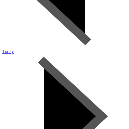
Today