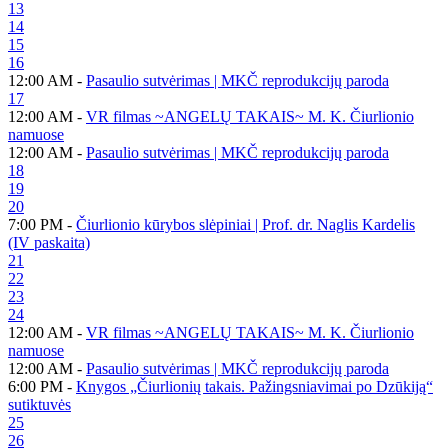
13
14
15
16
12:00 AM -
Pasaulio sutvėrimas | MKČ reprodukcijų paroda
17
12:00 AM -
VR filmas ~ANGELŲ TAKAIS~ M. K. Čiurlionio
namuose
12:00 AM -
Pasaulio sutvėrimas | MKČ reprodukcijų paroda
18
19
20
7:00 PM -
Čiurlionio kūrybos slėpiniai | Prof. dr. Naglis Kardelis
(IV paskaita)
21
22
23
24
12:00 AM -
VR filmas ~ANGELŲ TAKAIS~ M. K. Čiurlionio
namuose
12:00 AM -
Pasaulio sutvėrimas | MKČ reprodukcijų paroda
6:00 PM -
Knygos „Čiurlionių takais. Pažingsniavimai po Dzūkiją“
sutiktuvės
25
26