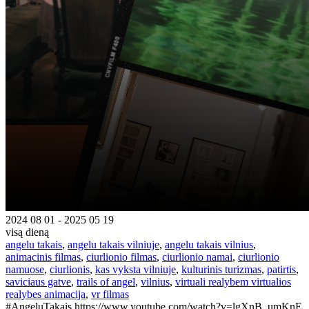
2024 08 01 - 2025 05 19
visą dieną
angelu takais
,
angelu takais vilniuje
,
angelu takais vilnius
,
animacinis filmas
,
ciurlionio filmas
,
ciurlionio namai
,
ciurlionio
namuose
,
ciurlionis
,
kas vyksta vilniuje
,
kulturinis turizmas
,
patirtis
,
saviciaus gatve
,
trails of angel
,
vilnius
,
virtuali realybem virtualios
realybes animacija
,
vr filmas
#AngeluTakais https://www.youtube.com/watch?v=lgXnB_umKnE