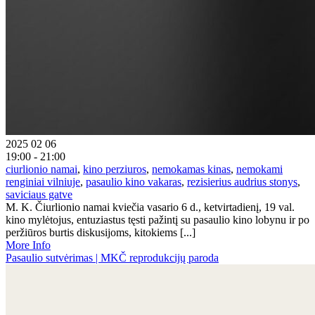
2025 02 06
19:00 - 21:00
ciurlionio namai
,
kino perziuros
,
nemokamas kinas
,
nemokami
renginiai vilniuje
,
pasaulio kino vakaras
,
rezisierius audrius stonys
,
saviciaus gatve
M. K. Čiurlionio namai kviečia vasario 6 d., ketvirtadienį, 19 val.
kino mylėtojus, entuziastus tęsti pažintį su pasaulio kino lobynu ir po
peržiūros burtis diskusijoms, kitokiems [...]
More Info
Pasaulio sutvėrimas | MKČ reprodukcijų paroda