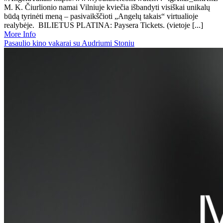
M. K. Čiurlionio namai Vilniuje kviečia išbandyti visiškai unikalų
būdą tyrinėti meną – pasivaikščioti „Angelų takais“ virtualioje
realybėje. BILIETUS PLATINA: Paysera Tickets. (vietoje [...]
More Info
Pasaulio kino vakarai su Audriumi Stoniu