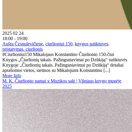
2025 02 24
18:00 - 19:00
Aušra Česnulevičiene
,
ciurlioniui 150
,
knygos sutiktuves
,
pristatymas. ciurlionis
#Ciurlioniui150 Mikalojaus Konstantino Čiurlionio 150-čiui
Knygos „Čiurlionių takais. Pažingsniavimai po Dzūkiją“ sutiktuvės
Knygoje „Čiurlionių takais. Pažingsniavimai po Dzūkiją“ detaliai
aprašomos vietos, sietinos su Mikalojumi Konstantinu [...]
More Info
M. K. Čiurlionio namai x Muzikos salė | Vilniaus knygų mugėje
2025