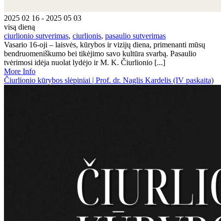
2025 02 16 - 2025 05 03
visą dieną
ciurlionio sutverimas
,
ciurlionis
,
pasaulio sutverimas
Vasario 16-oji – laisvės, kūrybos ir vizijų diena, primenanti mūsų
bendruomeniškumo bei tikėjimo savo kultūra svarbą. Pasaulio
tvėrimosi idėja nuolat lydėjo ir M. K. Čiurlionio [...]
More Info
Čiurlionio kūrybos slėpiniai | Prof. dr. Naglis Kardelis (IV paskaita)