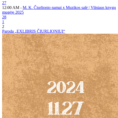
27
12:00 AM -
M. K. Čiurlionio namai x Muzikos salė | Vilniaus knygų
mugėje 2025
28
1
2
Paroda „EXLIBRIS ČIURLIONIUI“