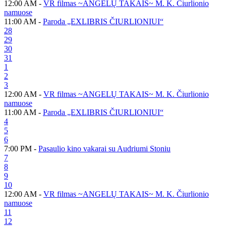
12:00 AM -
VR filmas ~ANGELŲ TAKAIS~ M. K. Čiurlionio
namuose
11:00 AM -
Paroda „EXLIBRIS ČIURLIONIUI“
28
29
30
31
1
2
3
12:00 AM -
VR filmas ~ANGELŲ TAKAIS~ M. K. Čiurlionio
namuose
11:00 AM -
Paroda „EXLIBRIS ČIURLIONIUI“
4
5
6
7:00 PM -
Pasaulio kino vakarai su Audriumi Stoniu
7
8
9
10
12:00 AM -
VR filmas ~ANGELŲ TAKAIS~ M. K. Čiurlionio
namuose
11
12