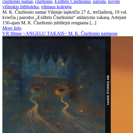
ciurlionio namai
,
ciurlionis
,
Exlibris Čiurlioniui
,
paroda
,
povilo
višinskio biblioteka
,
vilniaus kolegija
M. K. Čiurlionio namai Vilniuje lapkričio 27 d., trečiadienį, 19 val.
kviečia į parodos „Exlibris Čiurlioniui“ atidarymo vakarą. Artėjant
150-ajam M. K. Čiurlionio jubiliejui rengiama [...]
More Info
VR filmas ~ANGELŲ TAKAIS~ M. K. Čiurlionio namuose