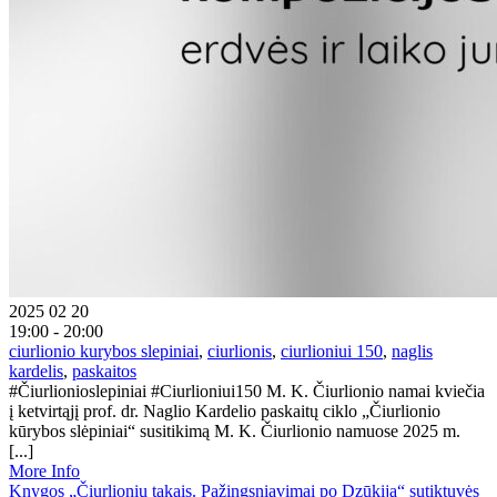
2025 02 20
19:00 - 20:00
ciurlionio kurybos slepiniai
,
ciurlionis
,
ciurlioniui 150
,
naglis
kardelis
,
paskaitos
#Čiurlionioslepiniai #Ciurlioniui150 M. K. Čiurlionio namai kviečia
į ketvirtąjį prof. dr. Naglio Kardelio paskaitų ciklo „Čiurlionio
kūrybos slėpiniai“ susitikimą M. K. Čiurlionio namuose 2025 m.
[...]
More Info
Knygos „Čiurlionių takais. Pažingsniavimai po Dzūkiją“ sutiktuvės