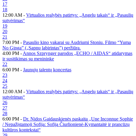
17
18
12:00 AM -
Virtualios realybės patirtys: „Angelų takais“ ir „Pasaulių
sutvėrimas“
19
20
21
7:00 PM -
Pasaulio kino vakarai su Audriumi Stoniu. Filmo “Yuma
No Ginga” („Sapnų labirintas”) peržiūra.
4:00 PM -
Annos Szprynger parodos „ECHO / AIDAS“ atidarymas
ir susitikimas su menininke
22
6:00 PM -
Jaunųjų talentų koncertas
23
24
25
12:00 AM -
Virtualios realybės patirtys: „Angelų takais“ ir „Pasaulių
sutvėrimas“
26
27
28
6:00 PM -
Dr. Nidos Gaidauskienės paskaita „Une Inconnue Sophie
/ Nepažįstamoji Sofija: Sofija Čiurlionienė-Kymantaitė ir prancūzų
kultūros kontekstai“
29