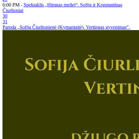
6:00 PM -
Spektaklis „Himnas meilei“. Sofija ir Konstantinas
Čiurlioniai
30
31
Paroda „Sofija Čiurlionienė (Kymantaitė). Vertingas gyvenimas".