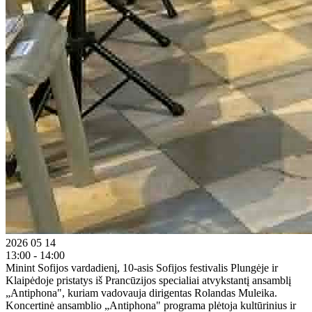
2026 05 14
13:00 - 14:00
Minint Sofijos vardadienį, 10-asis Sofijos festivalis Plungėje ir
Klaipėdoje pristatys iš Prancūzijos specialiai atvykstantį ansamblį
„Antiphona", kuriam vadovauja dirigentas Rolandas Muleika.
Koncertinė ansamblio „Antiphona" programa plėtoja kultūrinius ir