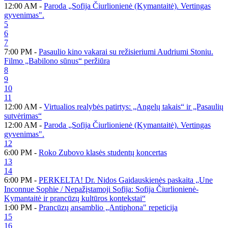
12:00 AM -
Paroda „Sofija Čiurlionienė (Kymantaitė). Vertingas
gyvenimas".
5
6
7
7:00 PM -
Pasaulio kino vakarai su režisieriumi Audriumi Stoniu.
Filmo „Babilono sūnus“ peržiūra
8
9
10
11
12:00 AM -
Virtualios realybės patirtys: „Angelų takais“ ir „Pasaulių
sutvėrimas“
12:00 AM -
Paroda „Sofija Čiurlionienė (Kymantaitė). Vertingas
gyvenimas".
12
6:00 PM -
Roko Zubovo klasės studentų koncertas
13
14
6:00 PM -
PERKELTA! Dr. Nidos Gaidauskienės paskaita „Une
Inconnue Sophie / Nepažįstamoji Sofija: Sofija Čiurlionienė-
Kymantaitė ir prancūzų kultūros kontekstai“
1:00 PM -
Prancūzų ansamblio „Antiphona" repeticija
15
16