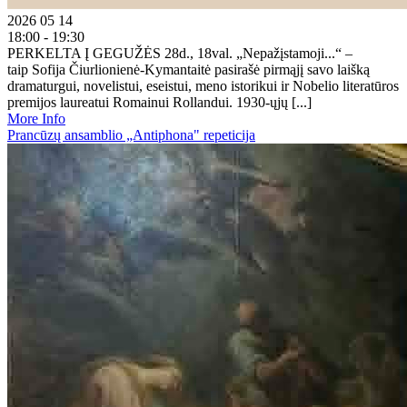
2026 05 14
18:00 - 19:30
PERKELTA Į GEGUŽĖS 28d., 18val. „Nepažįstamoji...“ –
taip Sofija Čiurlionienė-Kymantaitė pasirašė pirmąjį savo laišką
dramaturgui, novelistui, eseistui, meno istorikui ir Nobelio literatūros
premijos laureatui Romainui Rollandui. 1930-ųjų [...]
More Info
Prancūzų ansamblio „Antiphona" repeticija