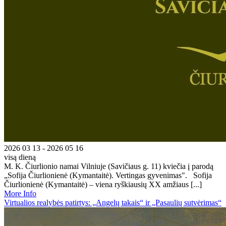
2026 03 13 - 2026 05 16
visą dieną
M. K. Čiurlionio namai Vilniuje (Savičiaus g. 11) kviečia į parodą
„Sofija Čiurlionienė (Kymantaitė). Vertingas gyvenimas". Sofija
Čiurlionienė (Kymantaitė) – viena ryškiausių XX amžiaus [...]
More Info
Virtualios realybės patirtys: „Angelų takais“ ir „Pasaulių sutvėrimas“