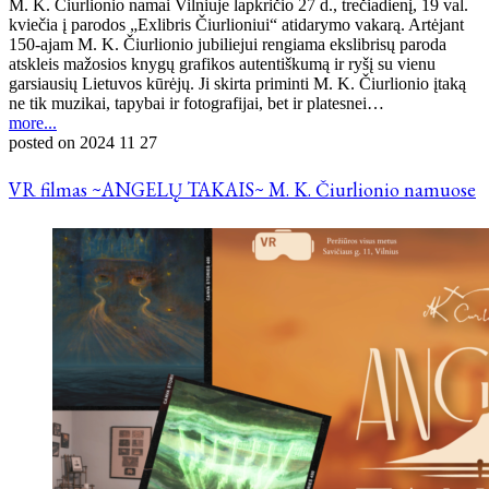
M. K. Čiurlionio namai Vilniuje lapkričio 27 d., trečiadienį, 19 val.
kviečia į parodos „Exlibris Čiurlioniui“ atidarymo vakarą. Artėjant
150-ajam M. K. Čiurlionio jubiliejui rengiama ekslibrisų paroda
atskleis mažosios knygų grafikos autentiškumą ir ryšį su vienu
garsiausių Lietuvos kūrėjų. Ji skirta priminti M. K. Čiurlionio įtaką
ne tik muzikai, tapybai ir fotografijai, bet ir platesnei…
more...
posted on
2024 11 27
VR filmas ~ANGELŲ TAKAIS~ M. K. Čiurlionio namuose