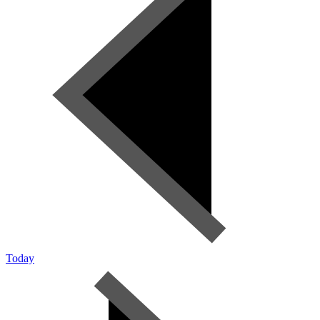
Today