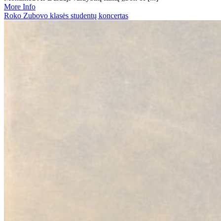
More Info
Roko Zubovo klasės studentų koncertas