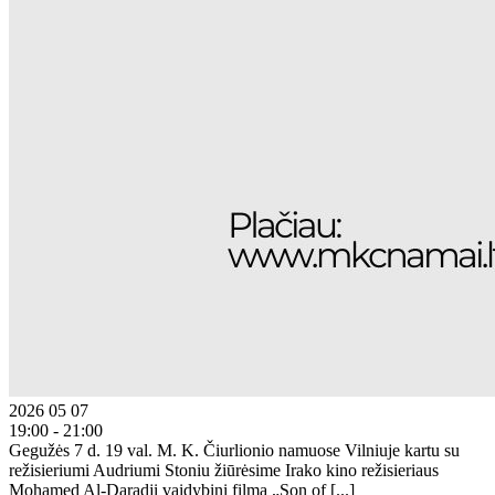
2026 05 07
19:00 - 21:00
Gegužės 7 d. 19 val. M. K. Čiurlionio namuose Vilniuje kartu su
režisieriumi Audriumi Stoniu žiūrėsime Irako kino režisieriaus
Mohamed Al-Daradji vaidybinį filmą „Son of [...]