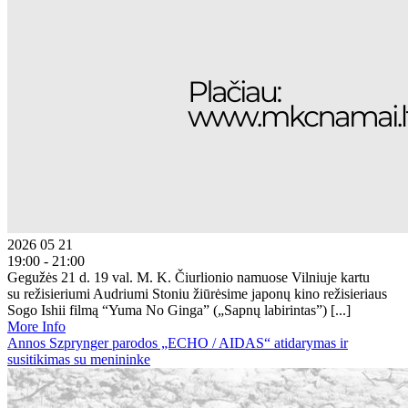
2026 05 21
19:00 - 21:00
Gegužės 21 d. 19 val. M. K. Čiurlionio namuose Vilniuje kartu
su režisieriumi Audriumi Stoniu žiūrėsime japonų kino režisieriaus
Sogo Ishii filmą “Yuma No Ginga” („Sapnų labirintas”) [...]
More Info
Annos Szprynger parodos „ECHO / AIDAS“ atidarymas ir
susitikimas su menininke