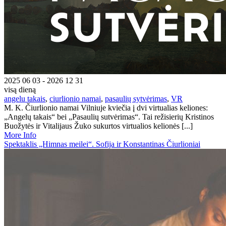
2025 06 03 - 2026 12 31
visą dieną
angelu takais
,
ciurlionio namai
,
pasaulių sytvėrimas
,
VR
M. K. Čiurlionio namai Vilniuje kviečia į dvi virtualias keliones:
„Angelų takais“ bei „Pasaulių sutvėrimas“. Tai režisierių Kristinos
Buožytės ir Vitalijaus Žuko sukurtos virtualios kelionės [...]
More Info
Spektaklis „Himnas meilei“. Sofija ir Konstantinas Čiurlioniai