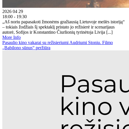
2026 04 29
18:00 - 19:30
„Aš noriu papasakoti žmonėms gražiausią Lietuvoje meilės istoriją“
– tokiais žodžiais šį spektaklį pristato jo režisierė ir scenarijaus
autorė, Sofijos ir Konstantino Čiurlionių tyrinėtoja Livija [...]
More Info
Pasaulio kino vakarai su režisieriumi Audriumi Stoniu. Filmo
„Babilono sūnus“ peržiūra