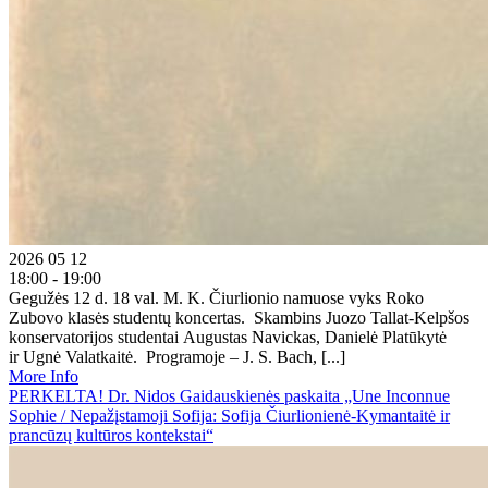
2026 05 12
18:00 - 19:00
Gegužės 12 d. 18 val. M. K. Čiurlionio namuose vyks Roko
Zubovo klasės studentų koncertas. Skambins Juozo Tallat-Kelpšos
konservatorijos studentai Augustas Navickas, Danielė Platūkytė
ir Ugnė Valatkaitė. Programoje – J. S. Bach, [...]
More Info
PERKELTA! Dr. Nidos Gaidauskienės paskaita „Une Inconnue
Sophie / Nepažįstamoji Sofija: Sofija Čiurlionienė-Kymantaitė ir
prancūzų kultūros kontekstai“