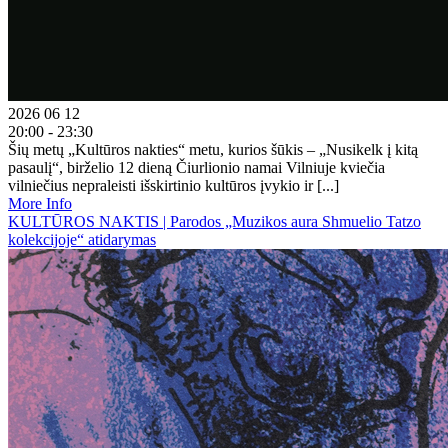
2026 06 12
20:00 - 23:30
Šių metų „Kultūros nakties“ metu, kurios šūkis – „Nusikelk į kitą
pasaulį“, birželio 12 dieną Čiurlionio namai Vilniuje kviečia
vilniečius nepraleisti išskirtinio kultūros įvykio ir [...]
More Info
KULTŪROS NAKTIS | Parodos „Muzikos aura Shmuelio Tatzo
kolekcijoje“ atidarymas