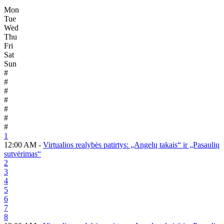
Mon
Tue
Wed
Thu
Fri
Sat
Sun
#
#
#
#
#
#
#
1
12:00 AM -
Virtualios realybės patirtys: „Angelų takais“ ir „Pasaulių
sutvėrimas“
2
3
4
5
6
7
8