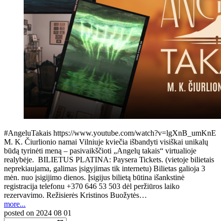
#AngeluTakais https://www.youtube.com/watch?v=lgXnB_umKnE
M. K. Čiurlionio namai Vilniuje kviečia išbandyti visiškai unikalų
būdą tyrinėti meną – pasivaikščioti „Angelų takais“ virtualioje
realybėje. BILIETUS PLATINA: Paysera Tickets. (vietoje bilietais
neprekiaujama, galimas įsigyjimas tik internetu) Bilietas galioja 3
mėn. nuo įsigijimo dienos. Įsigijus bilietą būtina išankstinė
registracija telefonu +370 646 53 503 dėl peržiūros laiko
rezervavimo. Režisierės Kristinos Buožytės…
more...
posted on
2024 08 01