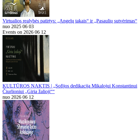
Virtualios realybės patirtys: „Angelų takais“ ir „Pasaulių sutvėrimas“
nuo 2025 06 03
Events on 2026 06 12
KULTŪROS NAKTIS | „Sofijos dedikacija Mikalojui Konstantinui
Čiurlioniui „Giria žalioji““
nuo 2026 06 12