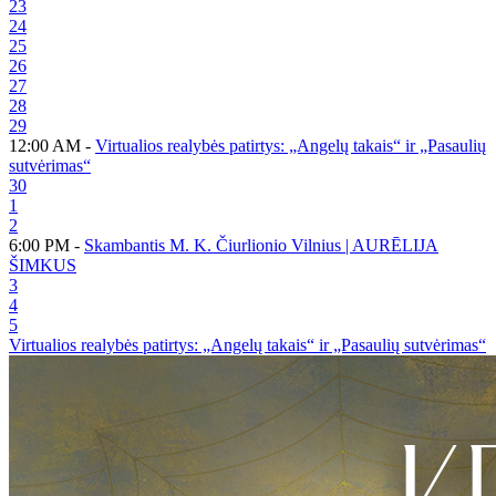
23
24
25
26
27
28
29
12:00 AM -
Virtualios realybės patirtys: „Angelų takais“ ir „Pasaulių
sutvėrimas“
30
1
2
6:00 PM -
Skambantis M. K. Čiurlionio Vilnius | AURĒLIJA
ŠIMKUS
3
4
5
Virtualios realybės patirtys: „Angelų takais“ ir „Pasaulių sutvėrimas“