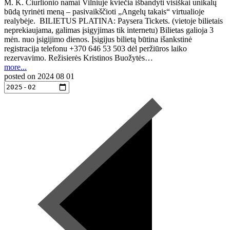
M. K. Čiurlionio namai Vilniuje kviečia išbandyti visiškai unikalų
būdą tyrinėti meną – pasivaikščioti „Angelų takais“ virtualioje
realybėje. BILIETUS PLATINA: Paysera Tickets. (vietoje bilietais
neprekiaujama, galimas įsigyjimas tik internetu) Bilietas galioja 3
mėn. nuo įsigijimo dienos. Įsigijus bilietą būtina išankstinė
registracija telefonu +370 646 53 503 dėl peržiūros laiko
rezervavimo. Režisierės Kristinos Buožytės…
more...
posted on
2024 08 01