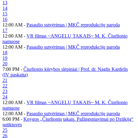
13
14
15
16
12:00 AM -
Pasaulio sutvėrimas | MKČ reprodukcijų paroda
17
12:00 AM -
VR filmas ~ANGELŲ TAKAIS~ M. K. Čiurlionio
namuose
12:00 AM -
Pasaulio sutvėrimas | MKČ reprodukcijų paroda
18
19
20
7:00 PM -
Čiurlionio kūrybos slėpiniai | Prof. dr. Naglis Kardelis
(IV paskaita)
21
22
23
24
12:00 AM -
VR filmas ~ANGELŲ TAKAIS~ M. K. Čiurlionio
namuose
12:00 AM -
Pasaulio sutvėrimas | MKČ reprodukcijų paroda
6:00 PM -
Knygos „Čiurlionių takais. Pažingsniavimai po Dzūkiją“
sutiktuvės
25
26