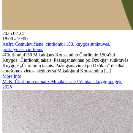
2025 02 24
18:00 - 19:00
Aušra Česnulevičiene
,
ciurlioniui 150
,
knygos sutiktuves
,
pristatymas. ciurlionis
#Ciurlioniui150 Mikalojaus Konstantino Čiurlionio 150-čiui
Knygos „Čiurlionių takais. Pažingsniavimai po Dzūkiją“ sutiktuvės
Knygoje „Čiurlionių takais. Pažingsniavimai po Dzūkiją“ detaliai
aprašomos vietos, sietinos su Mikalojumi Konstantinu [...]
More Info
M. K. Čiurlionio namai x Muzikos salė | Vilniaus knygų mugėje
2025