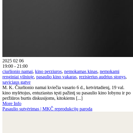
2025 02 06
19:00 - 21:00
ciurlionio namai
,
kino perziuros
,
nemokamas kinas
,
nemokami
renginiai vilniuje
,
pasaulio kino vakaras
,
rezisierius audrius stonys
,
saviciaus gatve
M. K. Čiurlionio namai kviečia vasario 6 d., ketvirtadienį, 19 val.
kino mylėtojus, entuziastus tęsti pažintį su pasaulio kino lobynu ir po
peržiūros burtis diskusijoms, kitokiems [...]
More Info
Pasaulio sutvėrimas | MKČ reprodukcijų paroda