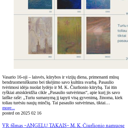
Vasario 16-oji – laisvės, kūrybos ir vizijų diena, primenanti mūsų
bendruomeniškumo bei tikėjimo savo kultūra svarbą. Pasaulio
tvėrimosi idėja nuolat lydėjo ir M. K. Čiurlionio kūrybą. Tai itin
ryškiai atsiskleidžia cikle „Pasaulio sutvėrimas“, apie kurį jis savo
laiške rašė: „Turiu sumanymą jį tapyti visą gyvenimą, žinoma, kiek
toliau turėsiu naujų minčių. Tai pasaulio sutvėrimas, tiktai…
more...
posted on
2025 02 16
VR filmas ~ANGELŲ TAKAIS~ M. K. Čiurlionio namuose