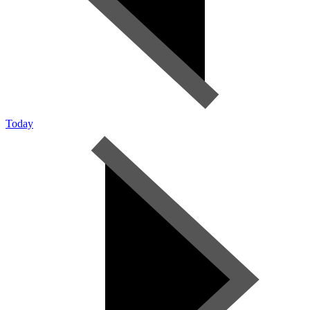
Today