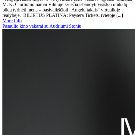
M. K. Čiurlionio namai Vilniuje kviečia išbandyti visiškai unikalų
būdą tyrinėti meną – pasivaikščioti „Angelų takais“ virtualioje
realybėje. BILIETUS PLATINA: Paysera Tickets. (vietoje [...]
More Info
Pasaulio kino vakarai su Audriumi Stoniu