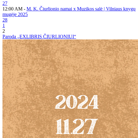
27
12:00 AM -
M. K. Čiurlionio namai x Muzikos salė | Vilniaus knygų
mugėje 2025
28
1
2
Paroda „EXLIBRIS ČIURLIONIUI“