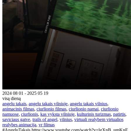
2024 08 01 - 2025 05 19
visą dieną
angelu takais
,
angelu takais vilniuje
,
angelu takais vilnius
,
animacinis filmas
,
ciurlionio filmas
,
ciurlionio namai
,
ciurlionio
namuose
,
ciurlionis
,
kas vyksta vilniuje
,
kulturinis turizmas
,
patirtis
,
saviciaus gatve
,
trails of angel
,
vilnius
,
virtuali realybem virtualios
realybes animacija
,
vr filmas
#AngeluTakais https://www.youtube.com/watch?v=lgXnB_umKnE