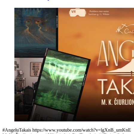
#AngeluTakais https://www.youtube.com/watch?v=lgXnB_umKnE