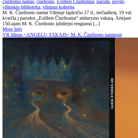
ciurlionio namai
,
ciurlionis
,
Exlibris Čiurlioniui
,
paroda
,
povilo
višinskio biblioteka
,
vilniaus kolegija
M. K. Čiurlionio namai Vilniuje lapkričio 27 d., trečiadienį, 19 val.
kviečia į parodos „Exlibris Čiurlioniui“ atidarymo vakarą. Artėjant
150-ajam M. K. Čiurlionio jubiliejui rengiama [...]
More Info
VR filmas ~ANGELŲ TAKAIS~ M. K. Čiurlionio namuose