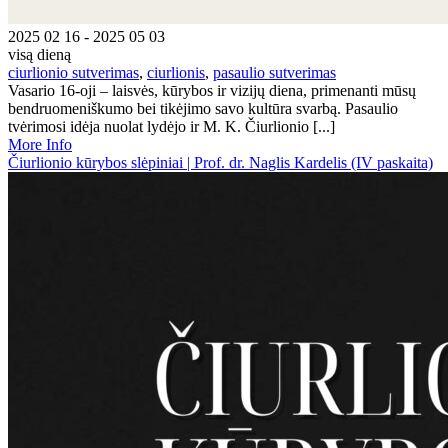
2025 02 16 - 2025 05 03
visą dieną
ciurlionio sutverimas
,
ciurlionis
,
pasaulio sutverimas
Vasario 16-oji – laisvės, kūrybos ir vizijų diena, primenanti mūsų
bendruomeniškumo bei tikėjimo savo kultūra svarbą. Pasaulio
tvėrimosi idėja nuolat lydėjo ir M. K. Čiurlionio [...]
More Info
Čiurlionio kūrybos slėpiniai | Prof. dr. Naglis Kardelis (IV paskaita)