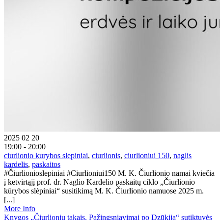
2025 02 20
19:00 - 20:00
ciurlionio kurybos slepiniai
,
ciurlionis
,
ciurlioniui 150
,
naglis
kardelis
,
paskaitos
#Čiurlionioslepiniai #Ciurlioniui150 M. K. Čiurlionio namai kviečia
į ketvirtąjį prof. dr. Naglio Kardelio paskaitų ciklo „Čiurlionio
kūrybos slėpiniai“ susitikimą M. K. Čiurlionio namuose 2025 m.
[...]
More Info
Knygos „Čiurlionių takais. Pažingsniavimai po Dzūkiją“ sutiktuvės