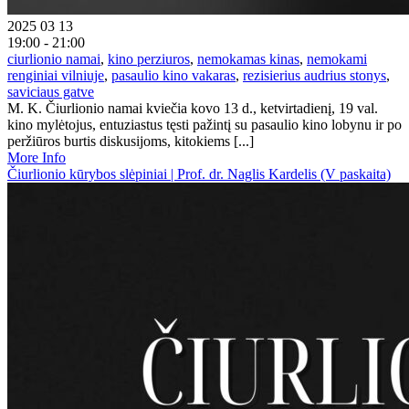
2025 03 13
19:00 - 21:00
ciurlionio namai
,
kino perziuros
,
nemokamas kinas
,
nemokami
renginiai vilniuje
,
pasaulio kino vakaras
,
rezisierius audrius stonys
,
saviciaus gatve
M. K. Čiurlionio namai kviečia kovo 13 d., ketvirtadienį, 19 val.
kino mylėtojus, entuziastus tęsti pažintį su pasaulio kino lobynu ir po
peržiūros burtis diskusijoms, kitokiems [...]
More Info
Čiurlionio kūrybos slėpiniai | Prof. dr. Naglis Kardelis (V paskaita)