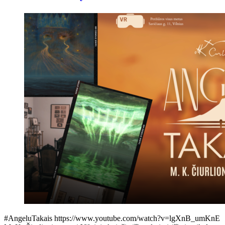
#AngeluTakais https://www.youtube.com/watch?v=lgXnB_umKnE