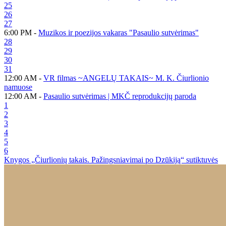
25
26
27
6:00 PM -
Muzikos ir poezijos vakaras "Pasaulio sutvėrimas"
28
29
30
31
12:00 AM -
VR filmas ~ANGELŲ TAKAIS~ M. K. Čiurlionio
namuose
12:00 AM -
Pasaulio sutvėrimas | MKČ reprodukcijų paroda
1
2
3
4
5
6
Knygos „Čiurlionių takais. Pažingsniavimai po Dzūkiją“ sutiktuvės