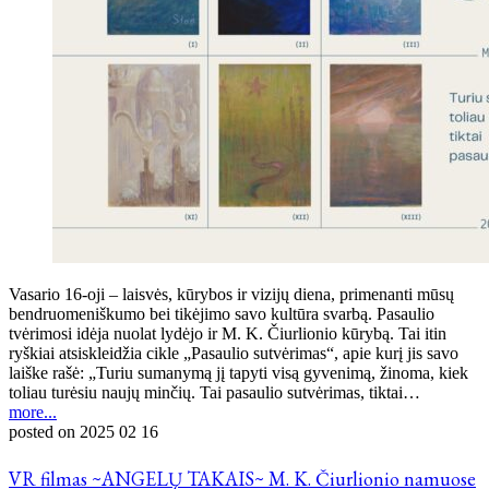
Vasario 16-oji – laisvės, kūrybos ir vizijų diena, primenanti mūsų
bendruomeniškumo bei tikėjimo savo kultūra svarbą. Pasaulio
tvėrimosi idėja nuolat lydėjo ir M. K. Čiurlionio kūrybą. Tai itin
ryškiai atsiskleidžia cikle „Pasaulio sutvėrimas“, apie kurį jis savo
laiške rašė: „Turiu sumanymą jį tapyti visą gyvenimą, žinoma, kiek
toliau turėsiu naujų minčių. Tai pasaulio sutvėrimas, tiktai…
more...
posted on
2025 02 16
VR filmas ~ANGELŲ TAKAIS~ M. K. Čiurlionio namuose