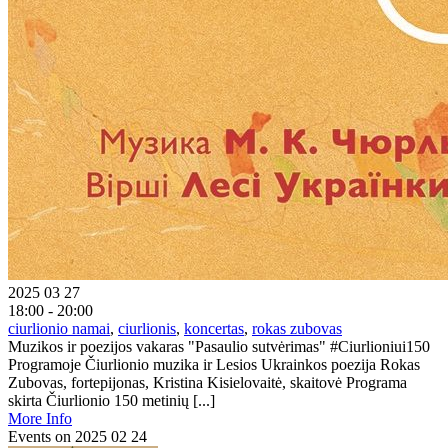
2025 03 27
18:00 - 20:00
ciurlionio namai
,
ciurlionis
,
koncertas
,
rokas zubovas
Muzikos ir poezijos vakaras "Pasaulio sutvėrimas" #Ciurlioniui150
Programoje Čiurlionio muzika ir Lesios Ukrainkos poezija Rokas
Zubovas, fortepijonas, Kristina Kisielovaitė, skaitovė Programa
skirta Čiurlionio 150 metinių [...]
More Info
Events on 2025 02 24