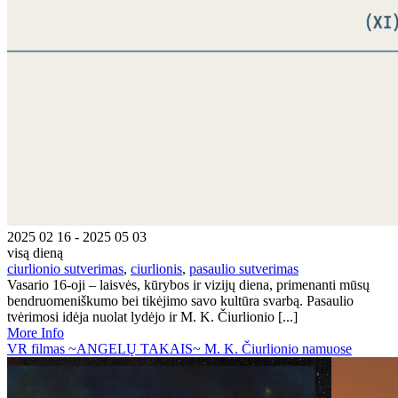
2025 02 16 - 2025 05 03
visą dieną
ciurlionio sutverimas
,
ciurlionis
,
pasaulio sutverimas
Vasario 16-oji – laisvės, kūrybos ir vizijų diena, primenanti mūsų
bendruomeniškumo bei tikėjimo savo kultūra svarbą. Pasaulio
tvėrimosi idėja nuolat lydėjo ir M. K. Čiurlionio [...]
More Info
VR filmas ~ANGELŲ TAKAIS~ M. K. Čiurlionio namuose