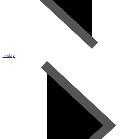
Today