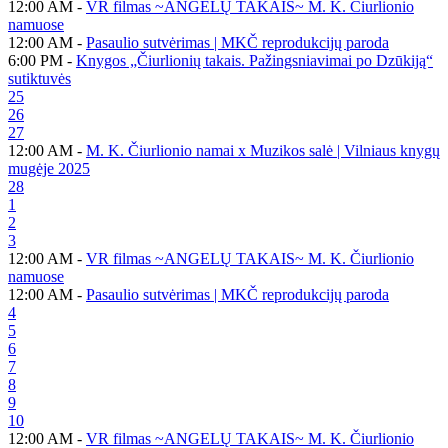
12:00 AM -
VR filmas ~ANGELŲ TAKAIS~ M. K. Čiurlionio
namuose
12:00 AM -
Pasaulio sutvėrimas | MKČ reprodukcijų paroda
6:00 PM -
Knygos „Čiurlionių takais. Pažingsniavimai po Dzūkiją“
sutiktuvės
25
26
27
12:00 AM -
M. K. Čiurlionio namai x Muzikos salė | Vilniaus knygų
mugėje 2025
28
1
2
3
12:00 AM -
VR filmas ~ANGELŲ TAKAIS~ M. K. Čiurlionio
namuose
12:00 AM -
Pasaulio sutvėrimas | MKČ reprodukcijų paroda
4
5
6
7
8
9
10
12:00 AM -
VR filmas ~ANGELŲ TAKAIS~ M. K. Čiurlionio