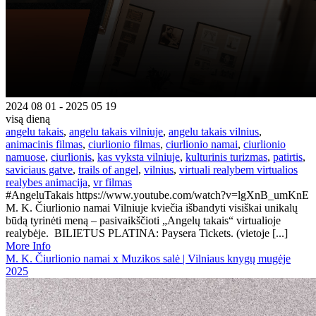
2024 08 01 - 2025 05 19
visą dieną
angelu takais
,
angelu takais vilniuje
,
angelu takais vilnius
,
animacinis filmas
,
ciurlionio filmas
,
ciurlionio namai
,
ciurlionio
namuose
,
ciurlionis
,
kas vyksta vilniuje
,
kulturinis turizmas
,
patirtis
,
saviciaus gatve
,
trails of angel
,
vilnius
,
virtuali realybem virtualios
realybes animacija
,
vr filmas
#AngeluTakais https://www.youtube.com/watch?v=lgXnB_umKnE
M. K. Čiurlionio namai Vilniuje kviečia išbandyti visiškai unikalų
būdą tyrinėti meną – pasivaikščioti „Angelų takais“ virtualioje
realybėje. BILIETUS PLATINA: Paysera Tickets. (vietoje [...]
More Info
M. K. Čiurlionio namai x Muzikos salė | Vilniaus knygų mugėje
2025