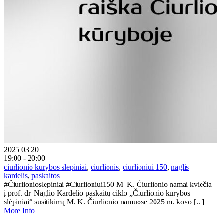
2025 03 20
19:00 - 20:00
ciurlionio kurybos slepiniai
,
ciurlionis
,
ciurlioniui 150
,
naglis
kardelis
,
paskaitos
#Čiurlionioslepiniai #Ciurlioniui150 M. K. Čiurlionio namai kviečia
į prof. dr. Naglio Kardelio paskaitų ciklo „Čiurlionio kūrybos
slėpiniai“ susitikimą M. K. Čiurlionio namuose 2025 m. kovo [...]
More Info