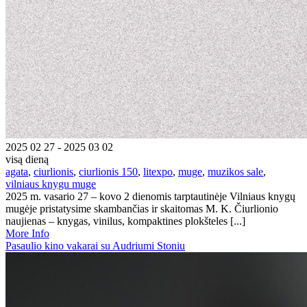
2025 02 27 - 2025 03 02
visą dieną
agata
,
ciurlionis
,
ciurlionis 150
,
litexpo
,
muge
,
muzikos sale
,
vilniaus knygu muge
2025 m. vasario 27 – kovo 2 dienomis tarptautinėje Vilniaus knygų
mugėje pristatysime skambančias ir skaitomas M. K. Čiurlionio
naujienas – knygas, vinilus, kompaktines plokšteles [...]
More Info
Pasaulio kino vakarai su Audriumi Stoniu