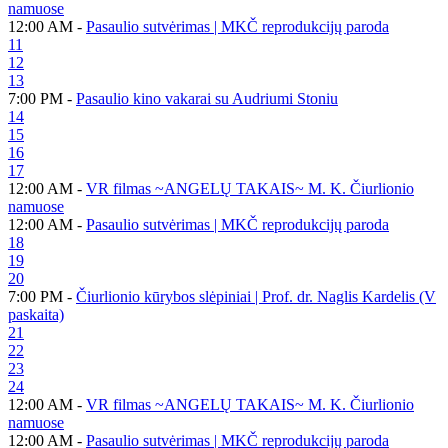
namuose
12:00 AM -
Pasaulio sutvėrimas | MKČ reprodukcijų paroda
11
12
13
7:00 PM -
Pasaulio kino vakarai su Audriumi Stoniu
14
15
16
17
12:00 AM -
VR filmas ~ANGELŲ TAKAIS~ M. K. Čiurlionio
namuose
12:00 AM -
Pasaulio sutvėrimas | MKČ reprodukcijų paroda
18
19
20
7:00 PM -
Čiurlionio kūrybos slėpiniai | Prof. dr. Naglis Kardelis (V
paskaita)
21
22
23
24
12:00 AM -
VR filmas ~ANGELŲ TAKAIS~ M. K. Čiurlionio
namuose
12:00 AM -
Pasaulio sutvėrimas | MKČ reprodukcijų paroda