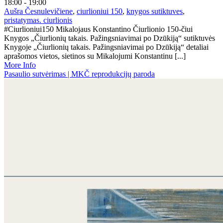
18:00 - 19:00
Aušra Česnulevičiene
,
ciurlioniui 150
,
knygos sutiktuves
,
pristatymas. ciurlionis
#Ciurlioniui150 Mikalojaus Konstantino Čiurlionio 150-čiui
Knygos „Čiurlionių takais. Pažingsniavimai po Dzūkiją“ sutiktuvės
Knygoje „Čiurlionių takais. Pažingsniavimai po Dzūkiją“ detaliai
aprašomos vietos, sietinos su Mikalojumi Konstantinu [...]
More Info
Pasaulio sutvėrimas | MKČ reprodukcijų paroda