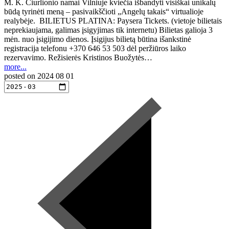
M. K. Čiurlionio namai Vilniuje kviečia išbandyti visiškai unikalų
būdą tyrinėti meną – pasivaikščioti „Angelų takais“ virtualioje
realybėje. BILIETUS PLATINA: Paysera Tickets. (vietoje bilietais
neprekiaujama, galimas įsigyjimas tik internetu) Bilietas galioja 3
mėn. nuo įsigijimo dienos. Įsigijus bilietą būtina išankstinė
registracija telefonu +370 646 53 503 dėl peržiūros laiko
rezervavimo. Režisierės Kristinos Buožytės…
more...
posted on
2024 08 01