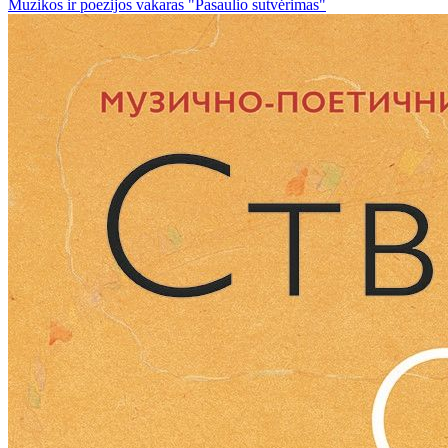
Muzikos ir poezijos vakaras "Pasaulio sutvėrimas"