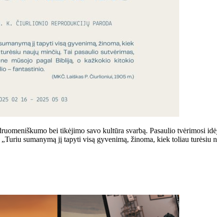
druomeniškumo bei tikėjimo savo kultūra svarbą. Pasaulio tvėrimosi idėja
šė: „Turiu sumanymą jį tapyti visą gyvenimą, žinoma, kiek toliau turėsiu