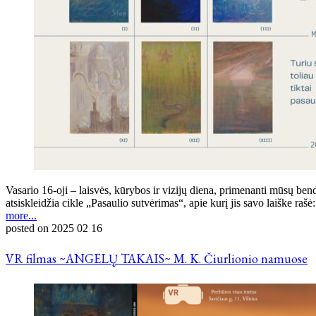
Vasario 16-oji – laisvės, kūrybos ir vizijų diena, primenanti mūsų ben
atsiskleidžia cikle „Pasaulio sutvėrimas“, apie kurį jis savo laiške ra
more...
posted on
2025 02 16
VR filmas ~ANGELŲ TAKAIS~ M. K. Čiurlionio namuose