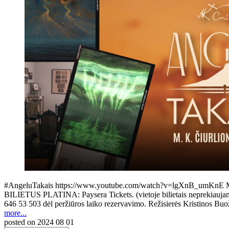
#AngeluTakais https://www.youtube.com/watch?v=lgXnB_umKnE M. K. Či
BILIETUS PLATINA: Paysera Tickets. (vietoje bilietais neprekiaujama, g
646 53 503 dėl peržiūros laiko rezervavimo. Režisierės Kristinos B
more...
posted on
2024 08 01