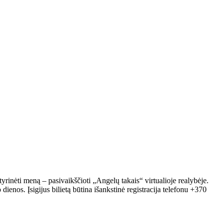
nėti meną – pasivaikščioti „Angelų takais“ virtualioje realybėje.
enos. Įsigijus bilietą būtina išankstinė registracija telefonu +370