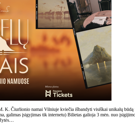
urlionio namai Vilniuje kviečia išbandyti visiškai unikalų būdą tyri
alimas įsigyjimas tik internetu) Bilietas galioja 3 mėn. nuo įsigijimo di
uožytės…