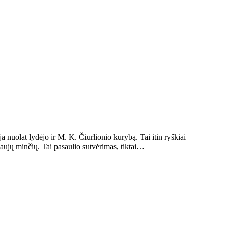
 nuolat lydėjo ir M. K. Čiurlionio kūrybą. Tai itin ryškiai
 naujų minčių. Tai pasaulio sutvėrimas, tiktai…