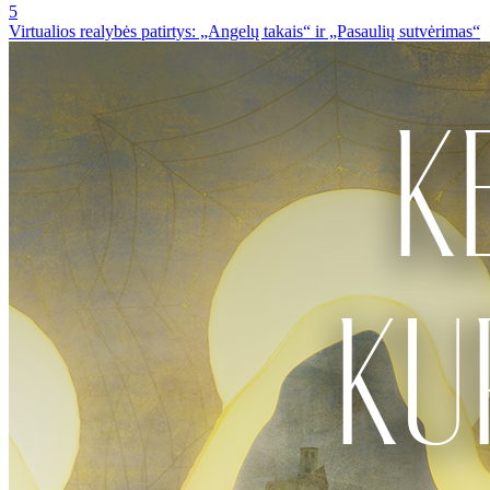
5
Virtualios realybės patirtys: „Angelų takais“ ir „Pasaulių sutvėrimas“