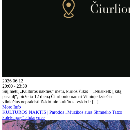
2026 06 12
20:00 - 23:30
Šių metų „Kultūros nakties“ metu, kurios šūkis – „Nusikelk į kitą
pasaulį“, birželio 12 dieną Čiurlionio namai Vilniuje kviečia
vilniečius nepraleisti išskirtinio kultūros įvykio ir [...]
More Info
KULTŪROS NAKTIS | Parodos „Muzikos aura Shmuelio Tatzo
kolekcijoje“ atidarymas