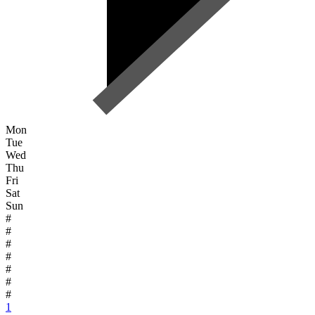
Mon
Tue
Wed
Thu
Fri
Sat
Sun
#
#
#
#
#
#
#
1