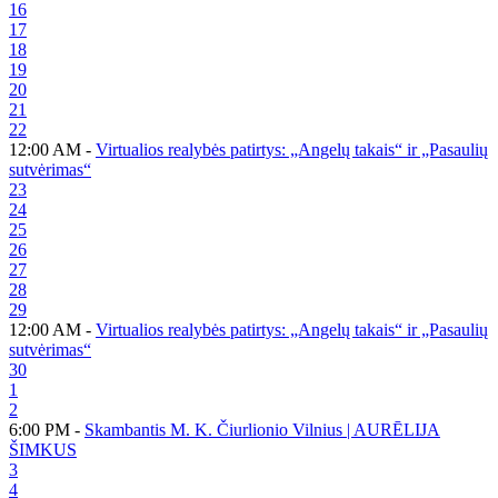
16
17
18
19
20
21
22
12:00 AM -
Virtualios realybės patirtys: „Angelų takais“ ir „Pasaulių
sutvėrimas“
23
24
25
26
27
28
29
12:00 AM -
Virtualios realybės patirtys: „Angelų takais“ ir „Pasaulių
sutvėrimas“
30
1
2
6:00 PM -
Skambantis M. K. Čiurlionio Vilnius | AURĒLIJA
ŠIMKUS
3
4