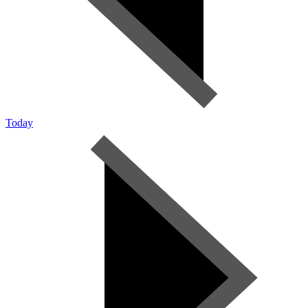
Today