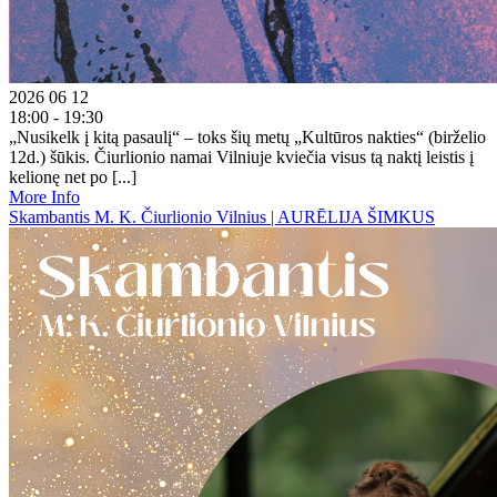
2026 06 12
18:00 - 19:30
„Nusikelk į kitą pasaulį“ – toks šių metų „Kultūros nakties“ (birželio
12d.) šūkis. Čiurlionio namai Vilniuje kviečia visus tą naktį leistis į
kelionę net po [...]
More Info
Skambantis M. K. Čiurlionio Vilnius | AURĒLIJA ŠIMKUS