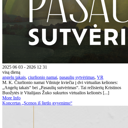
2025 06 03 - 2026 12 31
visą dieną
angelu takais
,
ciurlionio namai
,
pasaulių sytvėrimas
,
VR
M. K. Čiurlionio namai Vilniuje kviečia į dvi virtualias keliones:
„Angelų takais“ bei „Pasaulių sutvėrimas“. Tai režisierių Kristinos
Buožytės ir Vitalijaus Žuko sukurtos virtualios kelionės [...]
More Info
Koncertas „Scenos iš štetlo gyvenimo“