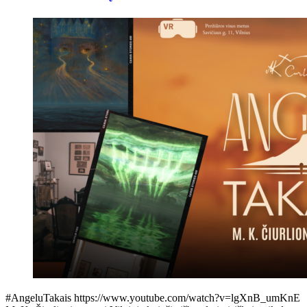
#AngeluTakais https://www.youtube.com/watch?v=lgXnB_umKnE