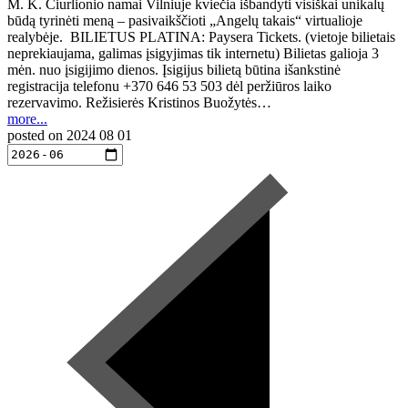
M. K. Čiurlionio namai Vilniuje kviečia išbandyti visiškai unikalų
būdą tyrinėti meną – pasivaikščioti „Angelų takais“ virtualioje
realybėje. BILIETUS PLATINA: Paysera Tickets. (vietoje bilietais
neprekiaujama, galimas įsigyjimas tik internetu) Bilietas galioja 3
mėn. nuo įsigijimo dienos. Įsigijus bilietą būtina išankstinė
registracija telefonu +370 646 53 503 dėl peržiūros laiko
rezervavimo. Režisierės Kristinos Buožytės…
more...
posted on
2024 08 01