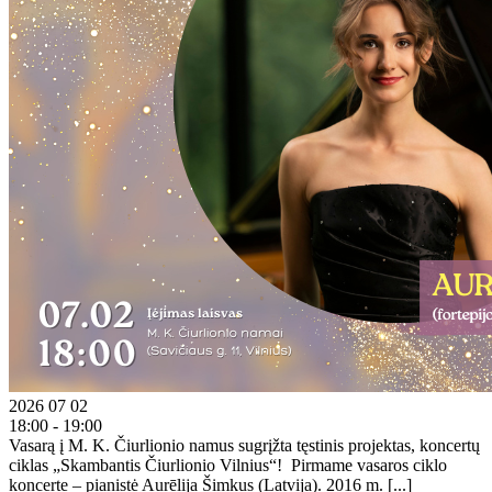
2026 07 02
18:00 - 19:00
Vasarą į M. K. Čiurlionio namus sugrįžta tęstinis projektas, koncertų
ciklas „Skambantis Čiurlionio Vilnius“! Pirmame vasaros ciklo
koncerte – pianistė Aurēlija Šimkus (Latvija). 2016 m. [...]