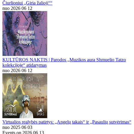
Čiurlioniui „Giria žalioji““
nuo 2026 06 12
KULTŪROS NAKTIS | Parodos „Muzikos aura Shmuelio Tatzo
kolekcijoje“ atidarymas
nuo 2026 06 12
Virtualios realybės patirtys: „Angelų takais“ ir „Pasaulių sutvėrimas“
nuo 2025 06 03
Events on 2026 06 13