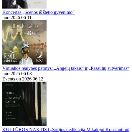
Koncertas „Scenos iš štetlo gyvenimo“
nuo 2026 06 11
Virtualios realybės patirtys: „Angelų takais“ ir „Pasaulių sutvėrimas“
nuo 2025 06 03
Events on 2026 06 12
KULTŪROS NAKTIS | „Sofijos dedikacija Mikalojui Konstantinui