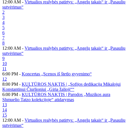
12:00 AM -
Virtualios realybės patirtys: „Angelų takais“ ir „Pasaulių
sutvėrimas“
2
3
4
5
6
7
8
12:00 AM -
Virtualios realybės patirtys: „Angelų takais“ ir „Pasaulių
sutvėrimas“
9
10
11
6:00 PM -
Koncertas „Scenos iš štetlo gyvenimo“
12
8:00 PM -
KULTŪROS NAKTIS | „Sofijos dedikacija Mikalojui
Konstantinui Čiurlioniui „Giria žalioji““
6:00 PM -
KULTŪROS NAKTIS | Parodos „Muzikos aura
Shmuelio Tatzo kolekcijoje“ atidarymas
13
14
15
12:00 AM -
Virtualios realybės patirtys: „Angelų takais“ ir „Pasaulių
sutvėrimas“