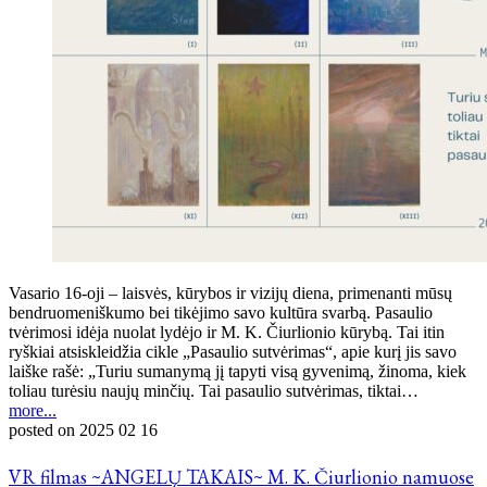
Vasario 16-oji – laisvės, kūrybos ir vizijų diena, primenanti mūsų
bendruomeniškumo bei tikėjimo savo kultūra svarbą. Pasaulio
tvėrimosi idėja nuolat lydėjo ir M. K. Čiurlionio kūrybą. Tai itin
ryškiai atsiskleidžia cikle „Pasaulio sutvėrimas“, apie kurį jis savo
laiške rašė: „Turiu sumanymą jį tapyti visą gyvenimą, žinoma, kiek
toliau turėsiu naujų minčių. Tai pasaulio sutvėrimas, tiktai…
more...
posted on
2025 02 16
VR filmas ~ANGELŲ TAKAIS~ M. K. Čiurlionio namuose