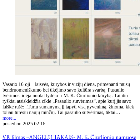
Vasario 16-oji – laisvės, kūrybos ir vizijų diena, primenanti mūsų
bendruomeniškumo bei tikėjimo savo kultūra svarbą. Pasaulio
tvėrimosi idėja nuolat lydėjo ir M. K. Čiurlionio kūrybą. Tai itin
ryškiai atsiskleidžia cikle „Pasaulio sutvėrimas“, apie kurį jis savo
laiške rašė: „Turiu sumanymą jį tapyti visą gyvenimą, žinoma, kiek
toliau turėsiu naujų minčių. Tai pasaulio sutvėrimas, tiktai…
more...
posted on
2025 02 16
VR filmas ~ANGELŲ TAKAIS~ M. K. Čiurlionio namuose