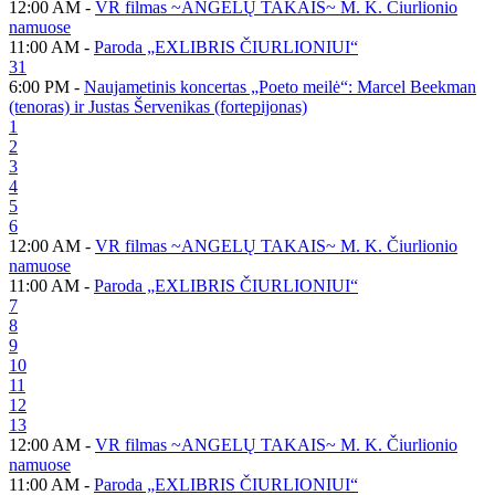
12:00 AM -
VR filmas ~ANGELŲ TAKAIS~ M. K. Čiurlionio
namuose
11:00 AM -
Paroda „EXLIBRIS ČIURLIONIUI“
31
6:00 PM -
Naujametinis koncertas „Poeto meilė“: Marcel Beekman
(tenoras) ir Justas Šervenikas (fortepijonas)
1
2
3
4
5
6
12:00 AM -
VR filmas ~ANGELŲ TAKAIS~ M. K. Čiurlionio
namuose
11:00 AM -
Paroda „EXLIBRIS ČIURLIONIUI“
7
8
9
10
11
12
13
12:00 AM -
VR filmas ~ANGELŲ TAKAIS~ M. K. Čiurlionio
namuose
11:00 AM -
Paroda „EXLIBRIS ČIURLIONIUI“