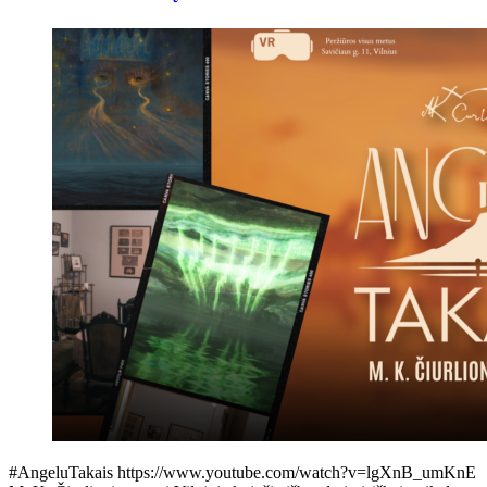
#AngeluTakais https://www.youtube.com/watch?v=lgXnB_umKnE