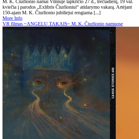
M. K. Čiurlionio namai Vilniuje lapkričio 27 d., trečiadienį, 19 val.
kviečia į parodos „Exlibris Čiurlioniui“ atidarymo vakarą. Artėjant
150-ajam M. K. Čiurlionio jubiliejui rengiama [...]
More Info
VR filmas ~ANGELŲ TAKAIS~ M. K. Čiurlionio namuose