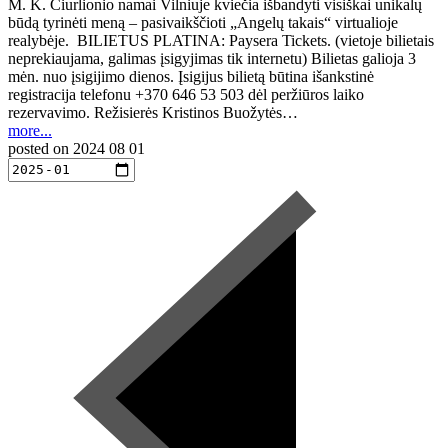
M. K. Čiurlionio namai Vilniuje kviečia išbandyti visiškai unikalų
būdą tyrinėti meną – pasivaikščioti „Angelų takais“ virtualioje
realybėje. BILIETUS PLATINA: Paysera Tickets. (vietoje bilietais
neprekiaujama, galimas įsigyjimas tik internetu) Bilietas galioja 3
mėn. nuo įsigijimo dienos. Įsigijus bilietą būtina išankstinė
registracija telefonu +370 646 53 503 dėl peržiūros laiko
rezervavimo. Režisierės Kristinos Buožytės…
more...
posted on
2024 08 01