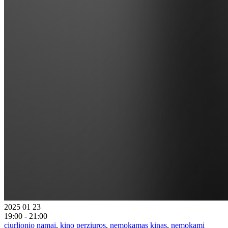
2025 01 23
19:00 - 21:00
ciurlionio namai
,
kino perziuros
,
nemokamas kinas
,
nemokami