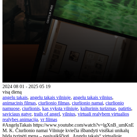
2024 08 01 - 2025 05 19
visą dieną
angelu takais
,
angelu takais vilniuje
,
angelu takais vilnius
,
animacinis filmas
,
ciurlionio filmas
,
ciurlionio namai
,
ciurlionio
namuose
,
ciurlionis
,
kas vyksta vilniuje
,
kulturinis turizmas
,
patirtis
,
saviciaus gatve
,
trails of angel
,
vilnius
,
virtuali realybem virtualios
realybes animacija
,
vr filmas
#AngeluTakais https://www.youtube.com/watch?v=lgXnB_umKnE
M. K. Čiurlionio namai Vilniuje kviečia išbandyti visiškai unikalų
būdą tyrinėti meną – pasivaikščioti „Angelų takais“ virtualioje