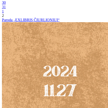
30
31
1
2
Paroda „EXLIBRIS ČIURLIONIUI“