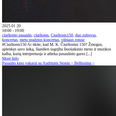
2025 01 20
18:00 - 19:00
ciurlionio pasaulis
,
ciurlionis
,
Ciurlionis150
,
duo zubovas
,
koncertas
,
metu pradzios koncertas
,
vilniaus rotuse
#Ciurlionis150 Ar tikite, kad M. K. Čiurlioniui 150? Žmogus,
aplenkęs savo laiką, šiandien sugrįžta šiuolaikinio meno ir muzikos
kalba, kurią interpretuoja ir atlieka pasaulinio garso [...]
More Info
Pasaulio kino vakarai su Audriumi Stoniu ~ Bellissima ~