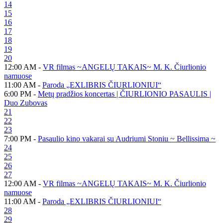
14
15
16
17
18
19
20
12:00 AM -
VR filmas ~ANGELŲ TAKAIS~ M. K. Čiurlionio
namuose
11:00 AM -
Paroda „EXLIBRIS ČIURLIONIUI“
6:00 PM -
Metų pradžios koncertas | ČIURLIONIO PASAULIS |
Duo Zubovas
21
22
23
7:00 PM -
Pasaulio kino vakarai su Audriumi Stoniu ~ Bellissima ~
24
25
26
27
12:00 AM -
VR filmas ~ANGELŲ TAKAIS~ M. K. Čiurlionio
namuose
11:00 AM -
Paroda „EXLIBRIS ČIURLIONIUI“
28
29