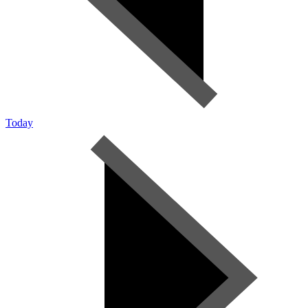
Today