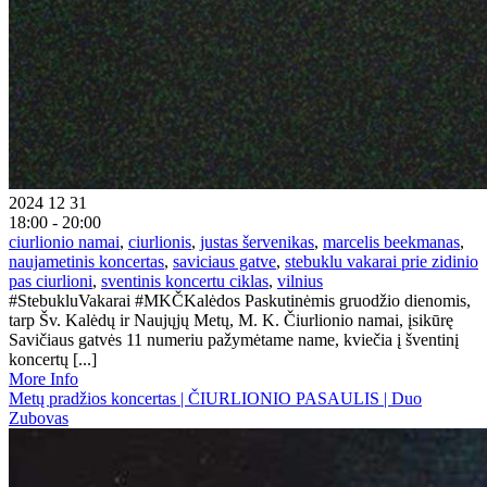
2024 12 31
18:00 - 20:00
ciurlionio namai
,
ciurlionis
,
justas šervenikas
,
marcelis beekmanas
,
naujametinis koncertas
,
saviciaus gatve
,
stebuklu vakarai prie zidinio
pas ciurlioni
,
sventinis koncertu ciklas
,
vilnius
#StebukluVakarai #MKČKalėdos Paskutinėmis gruodžio dienomis,
tarp Šv. Kalėdų ir Naujųjų Metų, M. K. Čiurlionio namai, įsikūrę
Savičiaus gatvės 11 numeriu pažymėtame name, kviečia į šventinį
koncertų [...]
More Info
Metų pradžios koncertas | ČIURLIONIO PASAULIS | Duo
Zubovas