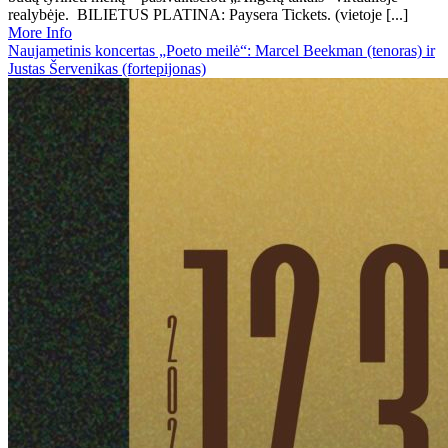
realybėje. BILIETUS PLATINA: Paysera Tickets. (vietoje [...]
More Info
Naujametinis koncertas „Poeto meilė“: Marcel Beekman (tenoras) ir
Justas Šervenikas (fortepijonas)