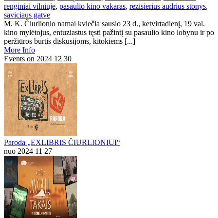
renginiai vilniuje
,
pasaulio kino vakaras
,
rezisierius audrius stonys
,
saviciaus gatve
M. K. Čiurlionio namai kviečia sausio 23 d., ketvirtadienį, 19 val.
kino mylėtojus, entuziastus tęsti pažintį su pasaulio kino lobynu ir po
peržiūros burtis diskusijoms, kitokiems [...]
More Info
Events on 2024 12 30
Paroda „EXLIBRIS ČIURLIONIUI“
nuo 2024 11 27