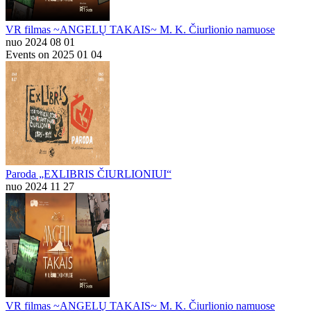
VR filmas ~ANGELŲ TAKAIS~ M. K. Čiurlionio namuose
nuo 2024 08 01
Events on 2025 01 04
Paroda „EXLIBRIS ČIURLIONIUI“
nuo 2024 11 27
VR filmas ~ANGELŲ TAKAIS~ M. K. Čiurlionio namuose