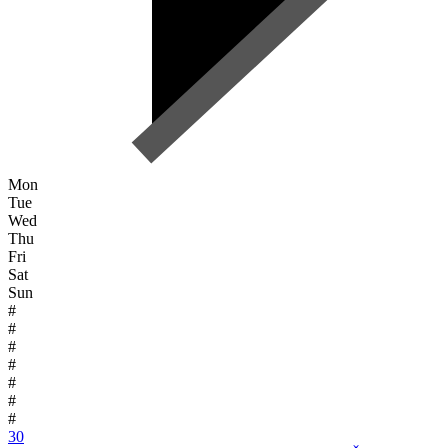
Mon
Tue
Wed
Thu
Fri
Sat
Sun
#
#
#
#
#
#
#
30