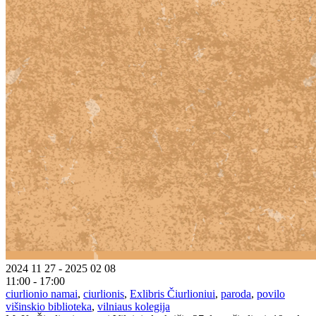
2024 11 27 - 2025 02 08
11:00 - 17:00
ciurlionio namai
,
ciurlionis
,
Exlibris Čiurlioniui
,
paroda
,
povilo
višinskio biblioteka
,
vilniaus kolegija