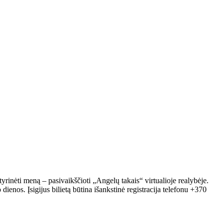
nėti meną – pasivaikščioti „Angelų takais“ virtualioje realybėje.
enos. Įsigijus bilietą būtina išankstinė registracija telefonu +370