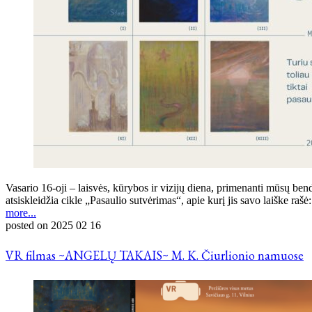
Vasario 16-oji – laisvės, kūrybos ir vizijų diena, primenanti mūsų ben
atsiskleidžia cikle „Pasaulio sutvėrimas“, apie kurį jis savo laiške ra
more...
posted on
2025 02 16
VR filmas ~ANGELŲ TAKAIS~ M. K. Čiurlionio namuose