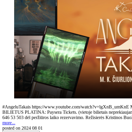
#AngeluTakais https://www.youtube.com/watch?v=lgXnB_umKnE M. K. Či
BILIETUS PLATINA: Paysera Tickets. (vietoje bilietais neprekiaujama, g
646 53 503 dėl peržiūros laiko rezervavimo. Režisierės Kristinos B
more...
posted on
2024 08 01