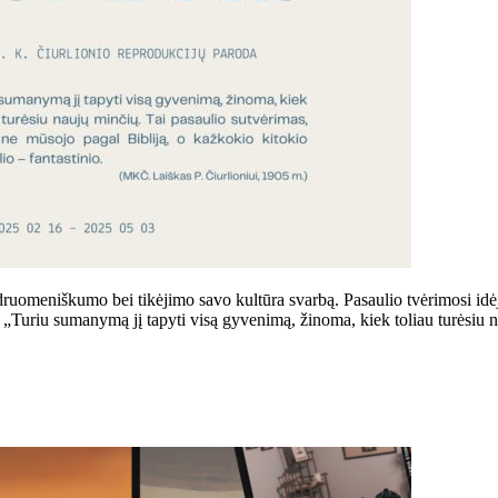
druomeniškumo bei tikėjimo savo kultūra svarbą. Pasaulio tvėrimosi idėja
šė: „Turiu sumanymą jį tapyti visą gyvenimą, žinoma, kiek toliau turėsiu