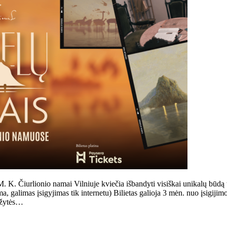
urlionio namai Vilniuje kviečia išbandyti visiškai unikalų būdą tyri
alimas įsigyjimas tik internetu) Bilietas galioja 3 mėn. nuo įsigijimo di
uožytės…