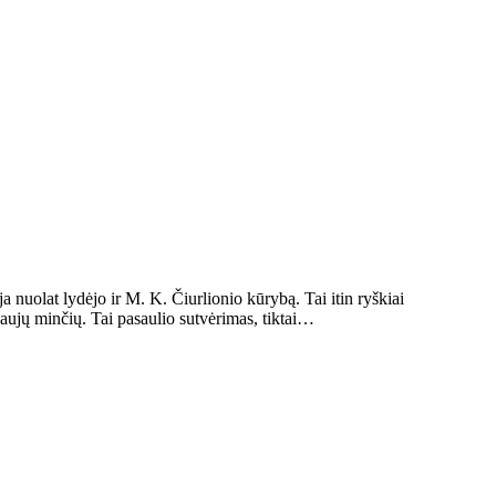
 nuolat lydėjo ir M. K. Čiurlionio kūrybą. Tai itin ryškiai
 naujų minčių. Tai pasaulio sutvėrimas, tiktai…