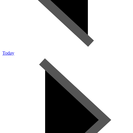
Today