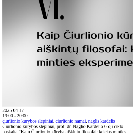
2025 04 17
19:00 - 20:00
ciurlionio kurybos slepiniai
,
ciurlionio namai
,
naglis kardelis
Čiurlionio kūrybos slėpiniai, prof. dr. Naglio Kardelio 6-oji ciklo
paskaita "Kaip Čiurlionio kūrybą aiškintų filosofai: keletas minties