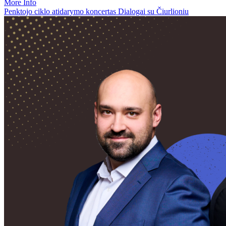
More Info
Penktojo ciklo atidarymo koncertas Dialogai su Čiurlioniu