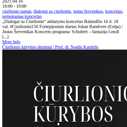
2025 04 16
18:00 - 19:00
ciurlionio namai
,
dialogai su ciurlioniu
,
justas šervenikas
,
koncertas
,
nemokamas koncertas
„Dialogai su Čiurlioniu“ atidarymo koncertas Balandžio 16 d. 18
val. #Ciurlioniui150 Fortepijoninis duetas Johan Randvere (Estija) /
Justas Šervenikas Koncerto programa: Schubert – fantazija f-moll
[...]
More Info
Čiurlionio kūrybos slėpiniai | Prof. dr. Naglis Kardelis