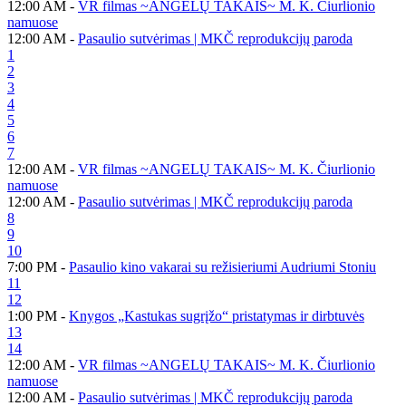
12:00 AM -
VR filmas ~ANGELŲ TAKAIS~ M. K. Čiurlionio
namuose
12:00 AM -
Pasaulio sutvėrimas | MKČ reprodukcijų paroda
1
2
3
4
5
6
7
12:00 AM -
VR filmas ~ANGELŲ TAKAIS~ M. K. Čiurlionio
namuose
12:00 AM -
Pasaulio sutvėrimas | MKČ reprodukcijų paroda
8
9
10
7:00 PM -
Pasaulio kino vakarai su režisieriumi Audriumi Stoniu
11
12
1:00 PM -
Knygos „Kastukas sugrįžo“ pristatymas ir dirbtuvės
13
14
12:00 AM -
VR filmas ~ANGELŲ TAKAIS~ M. K. Čiurlionio
namuose
12:00 AM -
Pasaulio sutvėrimas | MKČ reprodukcijų paroda