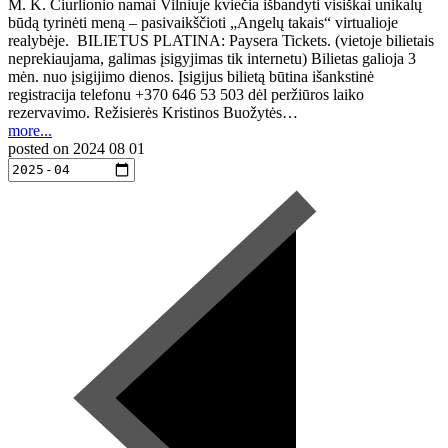
M. K. Čiurlionio namai Vilniuje kviečia išbandyti visiškai unikalų
būdą tyrinėti meną – pasivaikščioti „Angelų takais“ virtualioje
realybėje. BILIETUS PLATINA: Paysera Tickets. (vietoje bilietais
neprekiaujama, galimas įsigyjimas tik internetu) Bilietas galioja 3
mėn. nuo įsigijimo dienos. Įsigijus bilietą būtina išankstinė
registracija telefonu +370 646 53 503 dėl peržiūros laiko
rezervavimo. Režisierės Kristinos Buožytės…
more...
posted on
2024 08 01