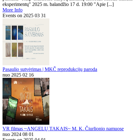
eksperimentų" 2025 m. balandžio 17 d. 19:00 "Apie [...]
More Info
Events on 2025 03 31
Pasaulio sutvėrimas | MKČ reprodukcijų paroda
nuo 2025 02 16
VR filmas ~ANGELŲ TAKAIS~ M. K. Čiurlionio namuose
nuo 2024 08 01
Events on 2025 04 01