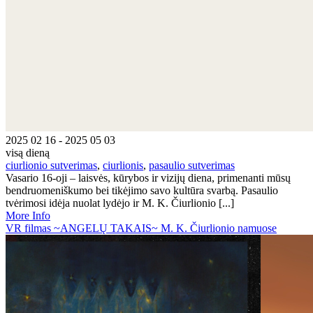
2025 02 16 - 2025 05 03
visą dieną
ciurlionio sutverimas
,
ciurlionis
,
pasaulio sutverimas
Vasario 16-oji – laisvės, kūrybos ir vizijų diena, primenanti mūsų
bendruomeniškumo bei tikėjimo savo kultūra svarbą. Pasaulio
tvėrimosi idėja nuolat lydėjo ir M. K. Čiurlionio [...]
More Info
VR filmas ~ANGELŲ TAKAIS~ M. K. Čiurlionio namuose