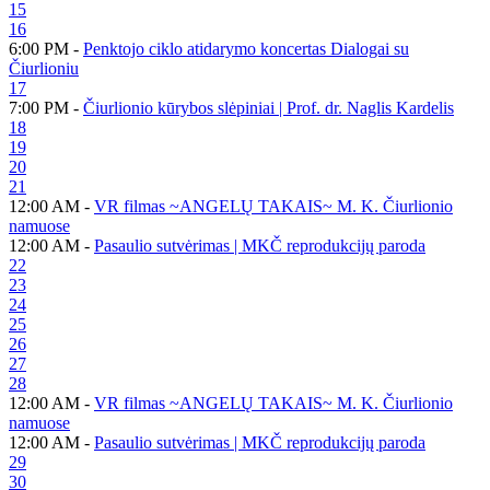
15
16
6:00 PM -
Penktojo ciklo atidarymo koncertas Dialogai su
Čiurlioniu
17
7:00 PM -
Čiurlionio kūrybos slėpiniai | Prof. dr. Naglis Kardelis
18
19
20
21
12:00 AM -
VR filmas ~ANGELŲ TAKAIS~ M. K. Čiurlionio
namuose
12:00 AM -
Pasaulio sutvėrimas | MKČ reprodukcijų paroda
22
23
24
25
26
27
28
12:00 AM -
VR filmas ~ANGELŲ TAKAIS~ M. K. Čiurlionio
namuose
12:00 AM -
Pasaulio sutvėrimas | MKČ reprodukcijų paroda
29
30