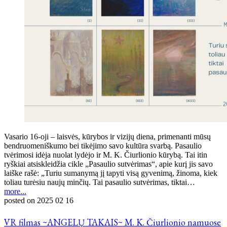
Vasario 16-oji – laisvės, kūrybos ir vizijų diena, primenanti mūsų
bendruomeniškumo bei tikėjimo savo kultūra svarbą. Pasaulio
tvėrimosi idėja nuolat lydėjo ir M. K. Čiurlionio kūrybą. Tai itin
ryškiai atsiskleidžia cikle „Pasaulio sutvėrimas“, apie kurį jis savo
laiške rašė: „Turiu sumanymą jį tapyti visą gyvenimą, žinoma, kiek
toliau turėsiu naujų minčių. Tai pasaulio sutvėrimas, tiktai…
more...
posted on
2025 02 16
VR filmas ~ANGELŲ TAKAIS~ M. K. Čiurlionio namuose