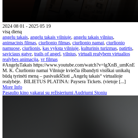
2024 08 01 - 2025 05 19
visą dieną
angelu takais
,
angelu takais vilniuje
,
angelu takais vilnius
,
animacinis filmas
,
ciurlionio filmas
,
ciurlionio namai
,
ciurlionio
namuose
,
ciurlionis
,
kas vyksta vilniuje
,
kulturinis turizmas
,
patirtis
,
saviciaus gatve
,
trails of angel
,
vilnius
,
virtuali realybem virtualios
realybes animacija
,
vr filmas
#AngeluTakais https://www.youtube.com/watch?v=lgXnB_umKnE
M. K. Čiurlionio namai Vilniuje kviečia išbandyti visiškai unikalų
būdą tyrinėti meną – pasivaikščioti „Angelų takais“ virtualioje
realybėje. BILIETUS PLATINA: Paysera Tickets. (vietoje [...]
More Info
Pasaulio kino vakarai su režisieriumi Audriumi Stoniu