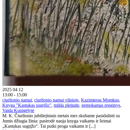
2025 04 12
13:00 - 15:00
ciurlionio namai
,
ciurlionio namai vilniuje
,
Kazimieras Momkus
,
Knyga "Kastukas sugrįžo"
,
milda pleitaite
,
nemokamas renginys
,
Vaida Kunigėlytė
M. K. Čiurlionio jubiliejiniais metais mes skubame pasidalinti su
Jumis džiugia žinia: pasirodė nauja knyga vaikams ir šeimai
„Kastukas sugrįžo“. Tai puiki proga vaikams ir [...]