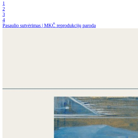
1
2
3
4
Pasaulio sutvėrimas | MKČ reprodukcijų paroda