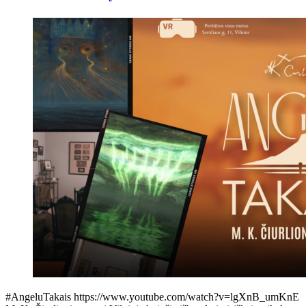
#AngeluTakais https://www.youtube.com/watch?v=lgXnB_umKnE