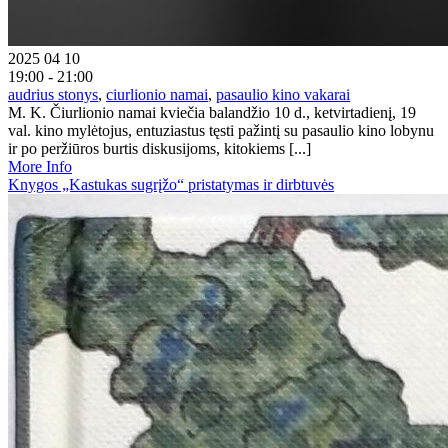
2025 04 10
19:00 - 21:00
audrius stonys
,
ciurlionio namai
,
pasaulio kino vakarai
M. K. Čiurlionio namai kviečia balandžio 10 d., ketvirtadienį, 19
val. kino mylėtojus, entuziastus tęsti pažintį su pasaulio kino lobynu
ir po peržiūros burtis diskusijoms, kitokiems [...]
More Info
Knygos „Kastukas sugrįžo“ pristatymas ir dirbtuvės