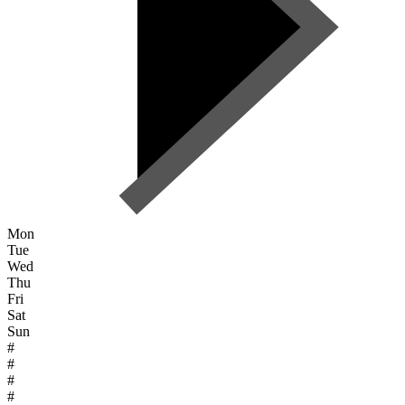
Mon
Tue
Wed
Thu
Fri
Sat
Sun
#
#
#
#