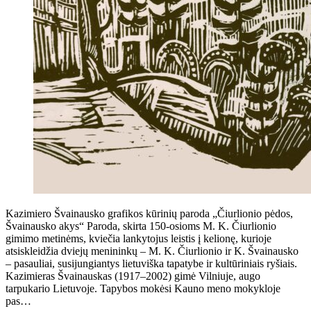
Kazimiero Švainausko grafikos kūrinių paroda „Čiurlionio pėdos,
Švainausko akys“ Paroda, skirta 150-osioms M. K. Čiurlionio
gimimo metinėms, kviečia lankytojus leistis į kelionę, kurioje
atsiskleidžia dviejų menininkų – M. K. Čiurlionio ir K. Švainausko
– pasauliai, susijungiantys lietuviška tapatybe ir kultūriniais ryšiais.
Kazimieras Švainauskas (1917–2002) gimė Vilniuje, augo
tarpukario Lietuvoje. Tapybos mokėsi Kauno meno mokykloje
pas…