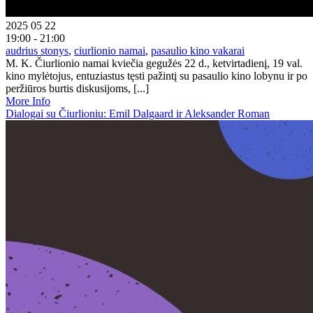
2025 05 22
19:00 - 21:00
audrius stonys
,
ciurlionio namai
,
pasaulio kino vakarai
M. K. Čiurlionio namai kviečia gegužės 22 d., ketvirtadienį, 19 val.
kino mylėtojus, entuziastus tęsti pažintį su pasaulio kino lobynu ir po
peržiūros burtis diskusijoms, [...]
More Info
Dialogai su Čiurlioniu: Emil Dalgaard ir Aleksander Roman