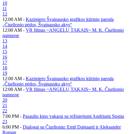
10
11
12
12:00 AM -
Kazimiero Švainausko grafikos kūrinių paroda
„Čiurlionio pėdos, Švainausko akys“
12:00 AM -
VR filmas ~ANGELŲ TAKAIS~ M. K. Čiurlionio
namuose
13
14
15
16
17
18
19
12:00 AM -
Kazimiero Švainausko grafikos kūrinių paroda
„Čiurlionio pėdos, Švainausko akys“
12:00 AM -
VR filmas ~ANGELŲ TAKAIS~ M. K. Čiurlionio
namuose
20
21
22
7:00 PM -
Pasaulio kino vakarai su režisieriumi Andriumi Stoniu
23
6:00 PM -
Dialogai su Čiurlioniu: Emil Dalgaard ir Aleksander
Roman