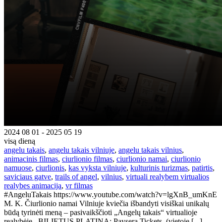
2024 08 01 - 2025 05 19
visą dieną
angelu takais
,
angelu takais vilniuje
,
angelu takais vilnius
,
animacinis filmas
,
ciurlionio filmas
,
ciurlionio namai
,
ciurlionio
namuose
,
ciurlionis
,
kas vyksta vilniuje
,
kulturinis turizmas
,
patirtis
,
saviciaus gatve
,
trails of angel
,
vilnius
,
virtuali realybem virtualios
realybes animacija
,
vr filmas
#AngeluTakais https://www.youtube.com/watch?v=lgXnB_umKnE
M. K. Čiurlionio namai Vilniuje kviečia išbandyti visiškai unikalų
būdą tyrinėti meną – pasivaikščioti „Angelų takais“ virtualioje
realybėje. BILIETUS PLATINA: Paysera Tickets. (vietoje [...]