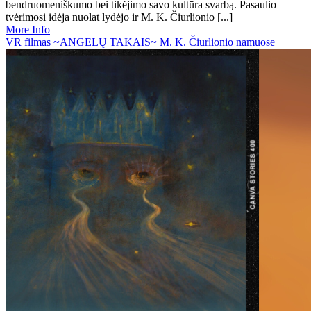
bendruomeniškumo bei tikėjimo savo kultūra svarbą. Pasaulio
tvėrimosi idėja nuolat lydėjo ir M. K. Čiurlionio [...]
More Info
VR filmas ~ANGELŲ TAKAIS~ M. K. Čiurlionio namuose