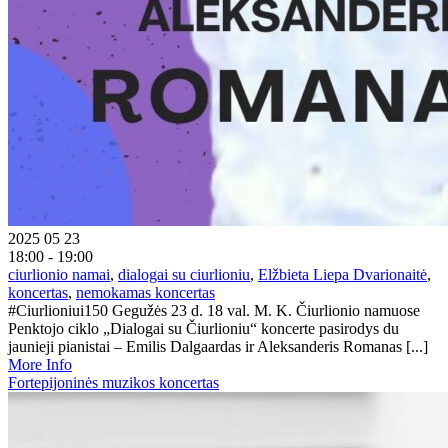
2025 05 23
18:00 - 19:00
ciurlionio namai
,
dialogai su ciurlioniu
,
Elžbieta Liepa Dvarionaitė
,
koncertas
,
nemokamas koncertas
#Ciurlioniui150 Gegužės 23 d. 18 val. M. K. Čiurlionio namuose
Penktojo ciklo „Dialogai su Čiurlioniu“ koncerte pasirodys du
jaunieji pianistai – Emilis Dalgaardas ir Aleksanderis Romanas [...]
More Info
Fortepijoninės muzikos koncertas