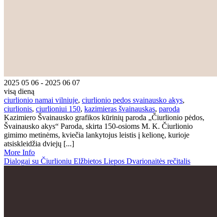
2025 05 06 - 2025 06 07
visą dieną
ciurlionio namai vilniuje
,
ciurlionio pedos svainausko akys
,
ciurlionis
,
ciurlioniui 150
,
kazimieras švainauskas
,
paroda
Kazimiero Švainausko grafikos kūrinių paroda „Čiurlionio pėdos,
Švainausko akys“ Paroda, skirta 150-osioms M. K. Čiurlionio
gimimo metinėms, kviečia lankytojus leistis į kelionę, kurioje
atsiskleidžia dviejų [...]
More Info
Dialogai su Čiurlioniu Elžbietos Liepos Dvarionaitės rečitalis