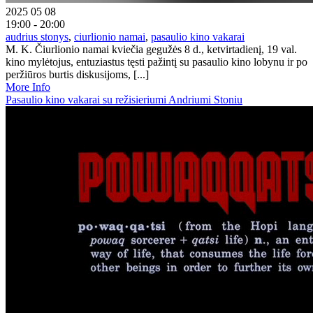
2025 05 08
19:00 - 20:00
audrius stonys
,
ciurlionio namai
,
pasaulio kino vakarai
M. K. Čiurlionio namai kviečia gegužės 8 d., ketvirtadienį, 19 val.
kino mylėtojus, entuziastus tęsti pažintį su pasaulio kino lobynu ir po
peržiūros burtis diskusijoms, [...]
More Info
Pasaulio kino vakarai su režisieriumi Andriumi Stoniu