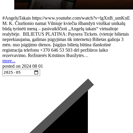
#AngeluTakais https://www.youtube.com/watch?v=lgXnB_umKnE
M. K. Čiurlionio namai Vilniuje kviečia išbandyti visiškai unikalų
būdą tyrinėti meną – pasivaikščioti „Angelų takais“ virtualioje
realybėje. BILIETUS PLATINA: Paysera Tickets. (vietoje bilietais
neprekiaujama, galimas įsigyjimas tik internetu) Bilietas galioja 3
mėn. nuo įsigijimo dienos. Įsigijus bilietą būtina išankstinė
registracija telefonu +370 646 53 503 dėl peržiūros laiko
rezervavimo. Režisierės Kristinos Buožytės…
more...
posted on
2024 08 01