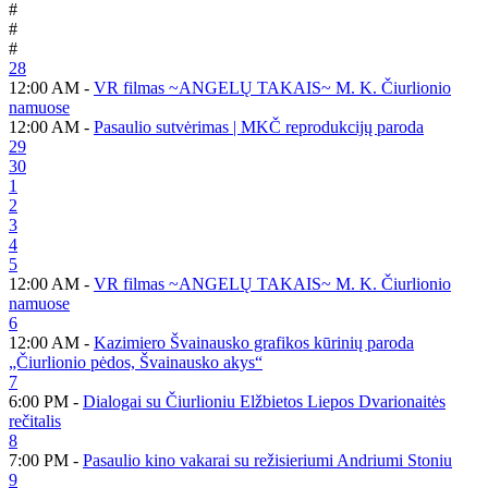
#
#
#
28
12:00 AM -
VR filmas ~ANGELŲ TAKAIS~ M. K. Čiurlionio
namuose
12:00 AM -
Pasaulio sutvėrimas | MKČ reprodukcijų paroda
29
30
1
2
3
4
5
12:00 AM -
VR filmas ~ANGELŲ TAKAIS~ M. K. Čiurlionio
namuose
6
12:00 AM -
Kazimiero Švainausko grafikos kūrinių paroda
„Čiurlionio pėdos, Švainausko akys“
7
6:00 PM -
Dialogai su Čiurlioniu Elžbietos Liepos Dvarionaitės
rečitalis
8
7:00 PM -
Pasaulio kino vakarai su režisieriumi Andriumi Stoniu
9