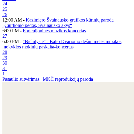
24
25
26
12:00 AM -
Kazimiero Švainausko grafikos kūrinių paroda
„Čiurlionio pėdos, Švainausko akys“
6:00 PM -
Fortepijoninės muzikos koncertas
27
6:00 PM -
"Bičiulystė" - Balio Dvarionio dešimtmetės muzikos
mokyklos mokinių paskaita-koncertas
28
29
30
31
1
Pasaulio sutvėrimas | MKČ reprodukcijų paroda