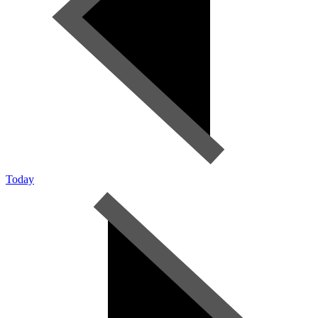
Today