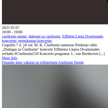
2025 05 07
18:00 - 19:00
ciurlionio namai
,
dialogai su ciurlioniu
,
Elžbieta Liepa Dvarionaitė
,
koncertas
,
nemokamas koncertas
Gegužės 7 d. 18 val. M. K. Čiurlionio namuose Penktojo ciklo
„Dialogai su Čiurlioniu“ koncerte Elžbietos Liepos Dvarionaitės
rečitalis #Ciurlioniui150 Koncerto programa: L. van Beethoven [...]
More Info
Pasaulio kino vakarai su režisieriumi Andriumi Stoniu