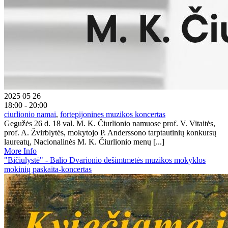
2025 05 26
18:00 - 20:00
ciurlionio namai
,
fortepijonines muzikos koncertas
Gegužės 26 d. 18 val. M. K. Čiurlionio namuose prof. V. Vitaitės,
prof. A. Žvirblytės, mokytojo P. Anderssono tarptautinių konkursų
laureatų, Nacionalinės M. K. Čiurlionio menų [...]
More Info
"Bičiulystė" - Balio Dvarionio dešimtmetės muzikos mokyklos
mokinių paskaita-koncertas