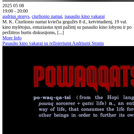
2025 05 08
19:00 - 20:00
audrius stonys
,
ciurlionio namai
,
pasaulio kino vakarai
M. K. Čiurlionio namai kviečia gegužės 8 d., ketvirtadienį, 19 val.
kino mylėtojus, entuziastus tęsti pažintį su pasaulio kino lobynu ir po
peržiūros burtis diskusijoms, [...]
More Info
Pasaulio kino vakarai su režisieriumi Andriumi Stoniu