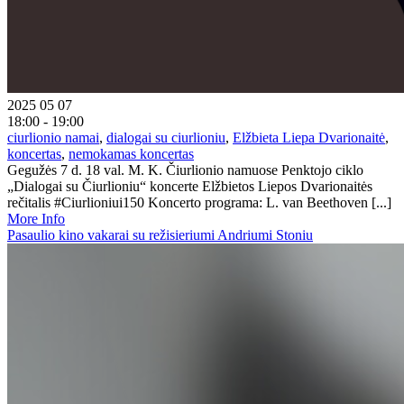
2025 05 07
18:00 - 19:00
ciurlionio namai
,
dialogai su ciurlioniu
,
Elžbieta Liepa Dvarionaitė
,
koncertas
,
nemokamas koncertas
Gegužės 7 d. 18 val. M. K. Čiurlionio namuose Penktojo ciklo
„Dialogai su Čiurlioniu“ koncerte Elžbietos Liepos Dvarionaitės
rečitalis #Ciurlioniui150 Koncerto programa: L. van Beethoven [...]
More Info
Pasaulio kino vakarai su režisieriumi Andriumi Stoniu