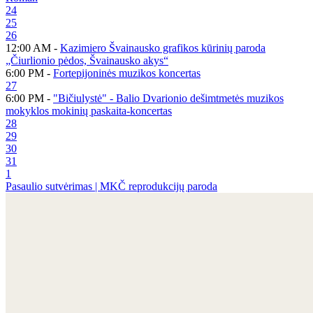
24
25
26
12:00 AM -
Kazimiero Švainausko grafikos kūrinių paroda
„Čiurlionio pėdos, Švainausko akys“
6:00 PM -
Fortepijoninės muzikos koncertas
27
6:00 PM -
"Bičiulystė" - Balio Dvarionio dešimtmetės muzikos
mokyklos mokinių paskaita-koncertas
28
29
30
31
1
Pasaulio sutvėrimas | MKČ reprodukcijų paroda