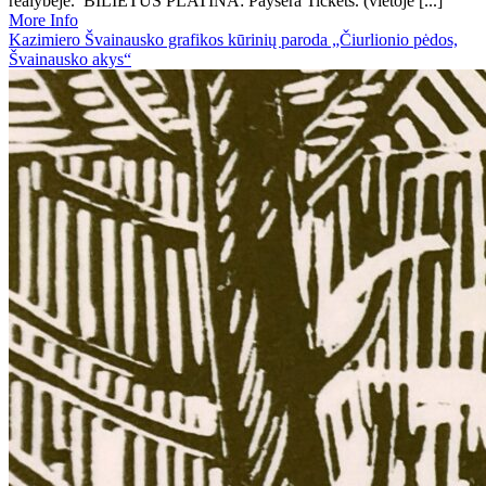
realybėje. BILIETUS PLATINA: Paysera Tickets. (vietoje [...]
More Info
Kazimiero Švainausko grafikos kūrinių paroda „Čiurlionio pėdos,
Švainausko akys“