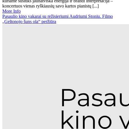
kuriame susitiks jaunatviška energija ir brandi interpretacija –
koncertuos vienas ryškiausių savo kartos pianistų [...]
More Info
Pasaulio kino vakarai su režisieriumi Audriumi Stoniu. Filmo
„Geltonojo šuns ola“ peržiūra