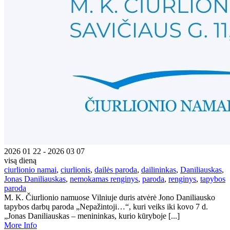
2026 01 22 - 2026 03 07
visą dieną
ciurlionio namai
,
ciurlionis
,
dailės paroda
,
dailininkas
,
Daniliauskas
,
Jonas Daniliauskas
,
nemokamas renginys
,
paroda
,
renginys
,
tapybos
paroda
M. K. Čiurlionio namuose Vilniuje duris atvėrė Jono Daniliausko
tapybos darbų paroda „Nepažintoji…“, kuri veiks iki kovo 7 d.
„Jonas Daniliauskas – menininkas, kurio kūryboje [...]
More Info