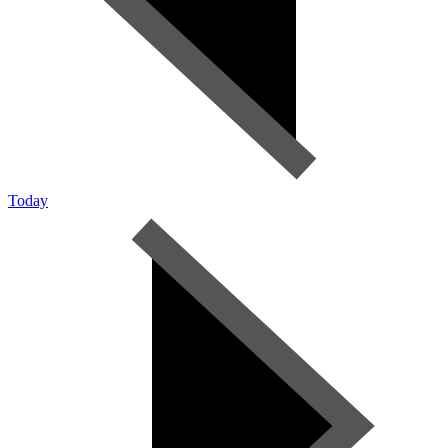
Today