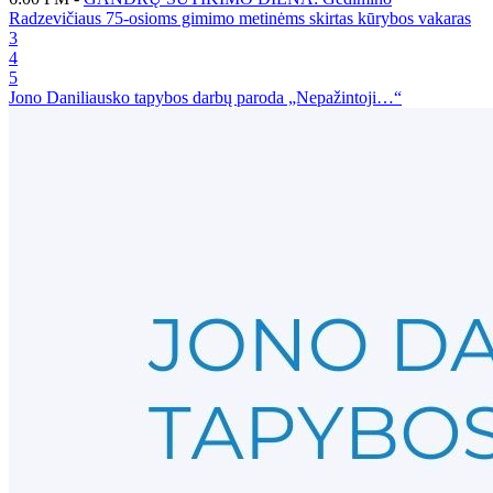
Radzevičiaus 75-osioms gimimo metinėms skirtas kūrybos vakaras
3
4
5
Jono Daniliausko tapybos darbų paroda „Nepažintoji…“