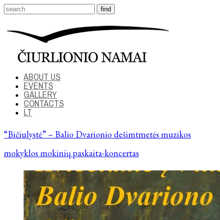
ABOUT US
EVENTS
GALLERY
CONTACTS
LT
“Bičiulystė” – Balio Dvarionio dešimtmetės muzikos
mokyklos mokinių paskaita-koncertas