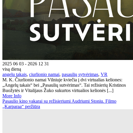
2025 06 03 - 2026 12 31
visą dieną
angelu takais
,
ciurlionio namai
,
pasaulių sytvėrimas
,
VR
M. K. Čiurlionio namai Vilniuje kviečia į dvi virtualias keliones:
„Angelų takais“ bei „Pasaulių sutvėrimas“. Tai režisierių Kristinos
Buožytės ir Vitalijaus Žuko sukurtos virtualios kelionės [...]
More Info
Pasaulio kino vakarai su režisieriumi Audriumi Stoniu. Filmo
„Karparaa“ peržiūra