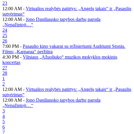
23
12:00 AM -
Virtualios realybės patirtys: „Angelų takais“ ir „Pasaulių
sutvėrimas“
12:00 AM -
Jono Daniliausko tapybos darbų paroda
„Nepažintoji…“
24
25
26
7:00 PM -
Pasaulio kino vakarai su režisieriumi Audriumi Stoniu.
Filmo „Karparaa“ peržiūra
4:30 PM -
Vilniaus „Ąžuoliuko“ muzikos mokyklos mokinių
koncertas
27
28
1
2
12:00 AM -
Virtualios realybės patirtys: „Angelų takais“ ir „Pasaulių
sutvėrimas“
12:00 AM -
Jono Daniliausko tapybos darbų paroda
„Nepažintoji…“
3
4
5
6
7