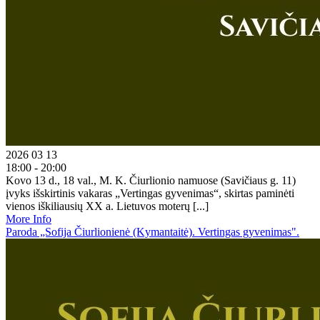
2026 03 13
18:00 - 20:00
Kovo 13 d., 18 val., M. K. Čiurlionio namuose (Savičiaus g. 11)
įvyks išskirtinis vakaras „Vertingas gyvenimas“, skirtas paminėti
vienos iškiliausių XX a. Lietuvos moterų [...]
More Info
Paroda „Sofija Čiurlionienė (Kymantaitė). Vertingas gyvenimas".