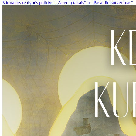
Virtualios realybės patirtys: „Angelų takais“ ir „Pasaulių sutvėrimas“