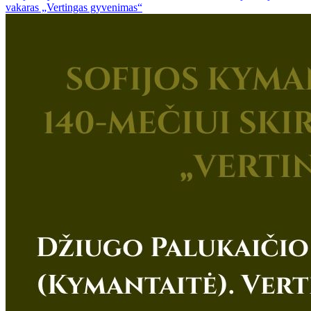
vakaras „Vertingas gyvenimas“