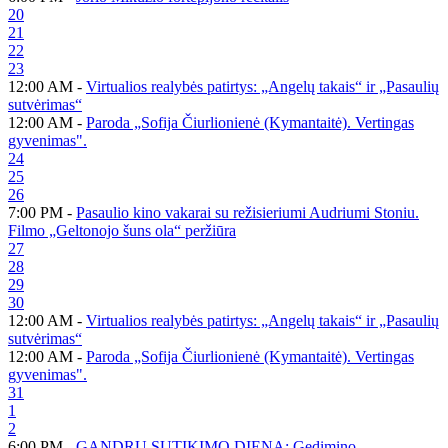
20
21
22
23
12:00 AM -
Virtualios realybės patirtys: „Angelų takais“ ir „Pasaulių
sutvėrimas“
12:00 AM -
Paroda „Sofija Čiurlionienė (Kymantaitė). Vertingas
gyvenimas".
24
25
26
7:00 PM -
Pasaulio kino vakarai su režisieriumi Audriumi Stoniu.
Filmo „Geltonojo šuns ola“ peržiūra
27
28
29
30
12:00 AM -
Virtualios realybės patirtys: „Angelų takais“ ir „Pasaulių
sutvėrimas“
12:00 AM -
Paroda „Sofija Čiurlionienė (Kymantaitė). Vertingas
gyvenimas".
31
1
2
6:00 PM -
GANDRŲ SUTIKIMO DIENA: Gedimino