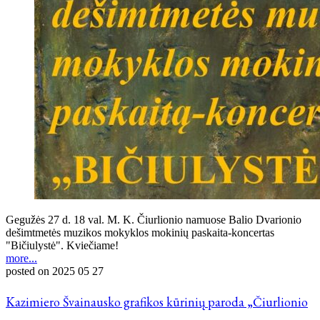
Gegužės 27 d. 18 val. M. K. Čiurlionio namuose Balio Dvarionio
dešimtmetės muzikos mokyklos mokinių paskaita-koncertas
"Bičiulystė". Kviečiame!
more...
posted on
2025 05 27
Kazimiero Švainausko grafikos kūrinių paroda „Čiurlionio