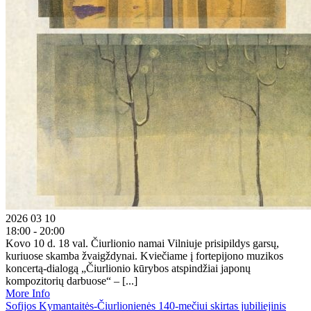
2026 03 10
18:00 - 20:00
Kovo 10 d. 18 val. Čiurlionio namai Vilniuje prisipildys garsų,
kuriuose skamba žvaigždynai. Kviečiame į fortepijono muzikos
koncertą-dialogą „Čiurlionio kūrybos atspindžiai japonų
kompozitorių darbuose“ – [...]
More Info
Sofijos Kymantaitės-Čiurlionienės 140-mečiui skirtas jubiliejinis