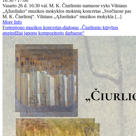
16:30 - 17:00
Vasario 26 d. 16:30 val. M. K. Čiurlionio namuose vyks Vilniaus
„Ąžuoliuko“ muzikos mokyklos mokinių koncertas „Svečiuose pas
M. K. Čiurlionį“. Vilniaus „Ąžuoliuko“ muzikos mokykla [...]
More Info
Fortepijono muzikos koncertas-dialogas „Čiurlionio kūrybos
atspindžiai japonų kompozitorių darbuose“