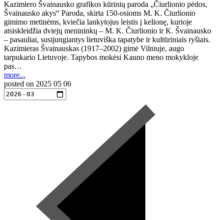
Kazimiero Švainausko grafikos kūrinių paroda „Čiurlionio pėdos,
Švainausko akys“ Paroda, skirta 150-osioms M. K. Čiurlionio
gimimo metinėms, kviečia lankytojus leistis į kelionę, kurioje
atsiskleidžia dviejų menininkų – M. K. Čiurlionio ir K. Švainausko
– pasauliai, susijungiantys lietuviška tapatybe ir kultūriniais ryšiais.
Kazimieras Švainauskas (1917–2002) gimė Vilniuje, augo
tarpukario Lietuvoje. Tapybos mokėsi Kauno meno mokykloje
pas…
more...
posted on
2025 05 06