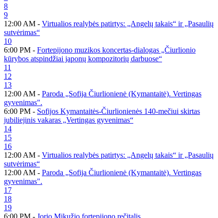
8
9
12:00 AM -
Virtualios realybės patirtys: „Angelų takais“ ir „Pasaulių
sutvėrimas“
10
6:00 PM -
Fortepijono muzikos koncertas-dialogas „Čiurlionio
kūrybos atspindžiai japonų kompozitorių darbuose“
11
12
13
12:00 AM -
Paroda „Sofija Čiurlionienė (Kymantaitė). Vertingas
gyvenimas".
6:00 PM -
Sofijos Kymantaitės-Čiurlionienės 140-mečiui skirtas
jubiliejinis vakaras „Vertingas gyvenimas“
14
15
16
12:00 AM -
Virtualios realybės patirtys: „Angelų takais“ ir „Pasaulių
sutvėrimas“
12:00 AM -
Paroda „Sofija Čiurlionienė (Kymantaitė). Vertingas
gyvenimas".
17
18
19
6:00 PM -
Jorio Mikužio fortepijono rečitalis