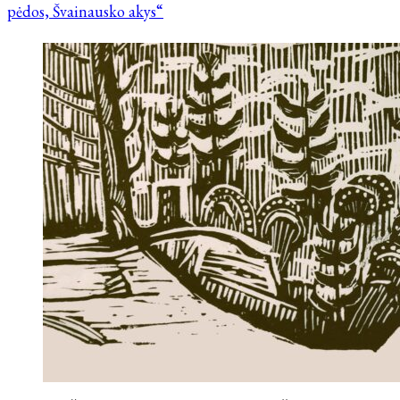
pėdos, Švainausko akys“