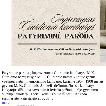
Patyriminė paroda „Improvizuotas Čiurlionio kambarys“ M.K.
Čiurlionio namų rūsyje M. K. Čiurlionio namai Vilniuje garsūs
ypatinga vieta – memorialiniu kambariu, kuriame 1907–1908 metais
gyveno M. K. Čiurlionis. Jau kelis dešimtmečius šis kambarys
lankytojus džiugina savo aura ir kviečia pažinti kūrėjo gyvenimo
Vilniuje laikotarpį. Tačiau koks jis buvo iš tiesų? Ar kada
susimąstėte, kaip galėjo atrodyti…
more...