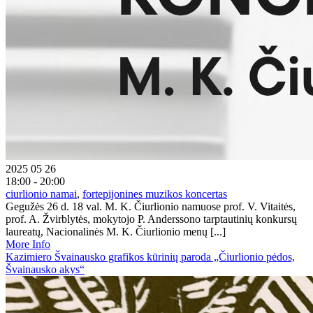
2025 05 26
18:00 - 20:00
ciurlionio namai
,
fortepijonines muzikos koncertas
Gegužės 26 d. 18 val. M. K. Čiurlionio namuose prof. V. Vitaitės,
prof. A. Žvirblytės, mokytojo P. Anderssono tarptautinių konkursų
laureatų, Nacionalinės M. K. Čiurlionio menų [...]
More Info
Kazimiero Švainausko grafikos kūrinių paroda „Čiurlionio pėdos,
Švainausko akys“