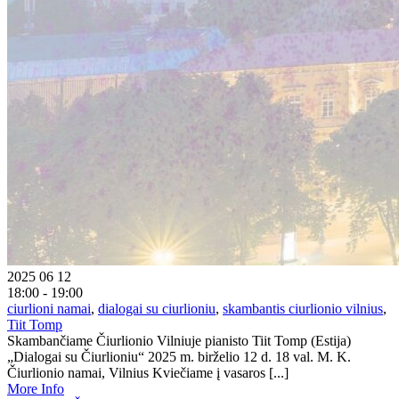
2025 06 12
18:00 - 19:00
ciurlioni namai
,
dialogai su ciurlioniu
,
skambantis ciurlionio vilnius
,
Tiit Tomp
Skambančiame Čiurlionio Vilniuje pianisto Tiit Tomp (Estija)
„Dialogai su Čiurlioniu“ 2025 m. birželio 12 d. 18 val. M. K.
Čiurlionio namai, Vilnius Kviečiame į vasaros [...]
More Info