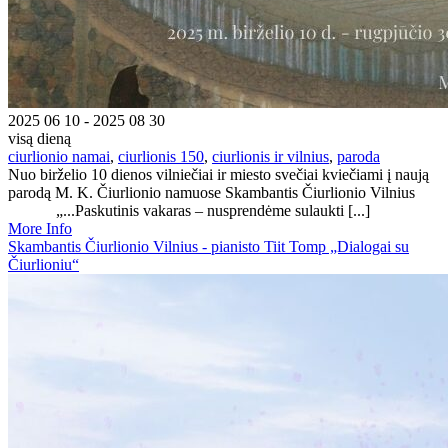
2025 06 10 - 2025 08 30
visą dieną
ciurlionio namai
,
ciurlionis 150
,
ciurlionis ir vilnius
,
paroda
Nuo birželio 10 dienos vilniečiai ir miesto svečiai kviečiami į naują
parodą M. K. Čiurlionio namuose Skambantis Čiurlionio Vilnius
„...Paskutinis vakaras – nusprendėme sulaukti [...]
More Info
Skambantis Čiurlionio Vilnius - pianisto Tiit Tomp „Dialogai su
Čiurlioniu“