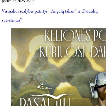
posted on
2025 06 03
Virtualios realybės patirtys: „Angelų takais“ ir „Pasaulių
sutvėrimas“