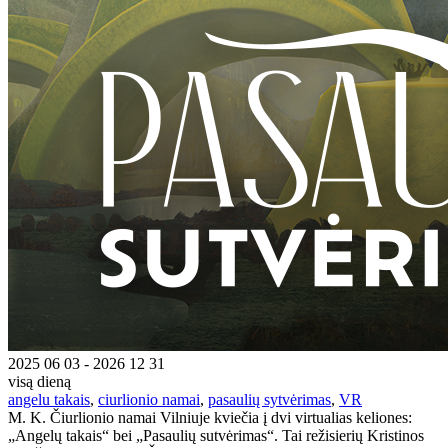
2025 06 03 - 2026 12 31
visą dieną
angelu takais
,
ciurlionio namai
,
pasaulių sytvėrimas
,
VR
M. K. Čiurlionio namai Vilniuje kviečia į dvi virtualias keliones:
„Angelų takais“ bei „Pasaulių sutvėrimas“. Tai režisierių Kristinos