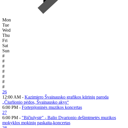
Mon
Tue
Wed
Thu
Fri
Sat
Sun
#
#
#
#
#
#
#
26
12:00 AM -
Kazimiero Švainausko grafikos kūrinių paroda
„Čiurlionio pėdos, Švainausko akys“
6:00 PM -
Fortepijoninės muzikos koncertas
27
6:00 PM -
"Bičiulystė" - Balio Dvarionio dešimtmetės muzikos
mokyklos mokinių paskaita-koncertas
28