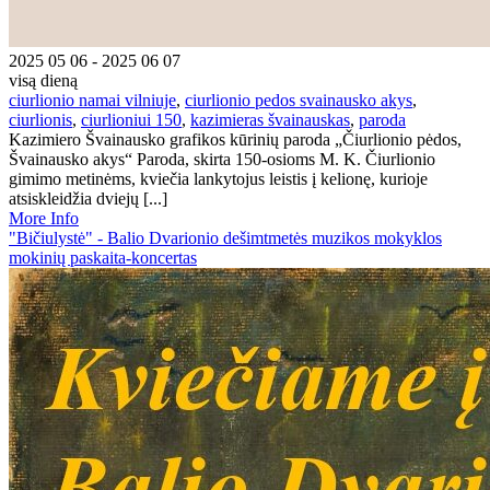
2025 05 06 - 2025 06 07
visą dieną
ciurlionio namai vilniuje
,
ciurlionio pedos svainausko akys
,
ciurlionis
,
ciurlioniui 150
,
kazimieras švainauskas
,
paroda
Kazimiero Švainausko grafikos kūrinių paroda „Čiurlionio pėdos,
Švainausko akys“ Paroda, skirta 150-osioms M. K. Čiurlionio
gimimo metinėms, kviečia lankytojus leistis į kelionę, kurioje
atsiskleidžia dviejų [...]
More Info
"Bičiulystė" - Balio Dvarionio dešimtmetės muzikos mokyklos
mokinių paskaita-koncertas