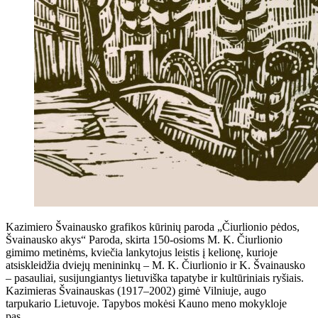
Kazimiero Švainausko grafikos kūrinių paroda „Čiurlionio pėdos,
Švainausko akys“ Paroda, skirta 150-osioms M. K. Čiurlionio
gimimo metinėms, kviečia lankytojus leistis į kelionę, kurioje
atsiskleidžia dviejų menininkų – M. K. Čiurlionio ir K. Švainausko
– pasauliai, susijungiantys lietuviška tapatybe ir kultūriniais ryšiais.
Kazimieras Švainauskas (1917–2002) gimė Vilniuje, augo
tarpukario Lietuvoje. Tapybos mokėsi Kauno meno mokykloje
pas…