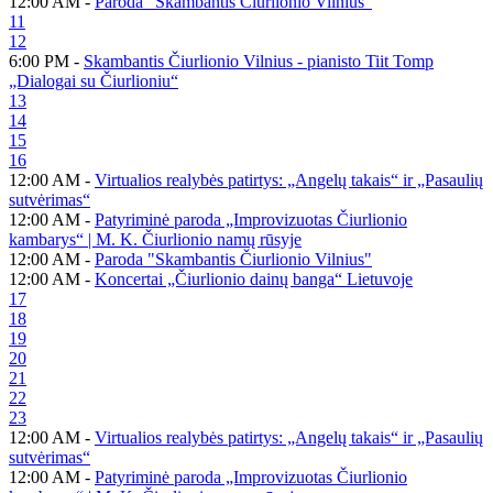
12:00 AM -
Paroda "Skambantis Čiurlionio Vilnius"
11
12
6:00 PM -
Skambantis Čiurlionio Vilnius - pianisto Tiit Tomp
„Dialogai su Čiurlioniu“
13
14
15
16
12:00 AM -
Virtualios realybės patirtys: „Angelų takais“ ir „Pasaulių
sutvėrimas“
12:00 AM -
Patyriminė paroda „Improvizuotas Čiurlionio
kambarys“ | M. K. Čiurlionio namų rūsyje
12:00 AM -
Paroda "Skambantis Čiurlionio Vilnius"
12:00 AM -
Koncertai „Čiurlionio dainų banga“ Lietuvoje
17
18
19
20
21
22
23
12:00 AM -
Virtualios realybės patirtys: „Angelų takais“ ir „Pasaulių
sutvėrimas“
12:00 AM -
Patyriminė paroda „Improvizuotas Čiurlionio