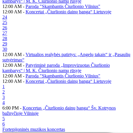
kambarys“ | M. K. Čiurlionio namų rūsyje
12:00 AM -
Paroda "Skambantis Čiurlionio Vilnius"
12:00 AM -
Koncertai „Čiurlionio dainų banga“ Lietuvoje
24
25
26
27
28
29
30
12:00 AM -
Virtualios realybės patirtys: „Angelų takais“ ir „Pasaulių
sutvėrimas“
12:00 AM -
Patyriminė paroda „Improvizuotas Čiurlionio
kambarys“ | M. K. Čiurlionio namų rūsyje
12:00 AM -
Paroda "Skambantis Čiurlionio Vilnius"
12:00 AM -
Koncertai „Čiurlionio dainų banga“ Lietuvoje
1
2
3
4
6:00 PM -
Koncertas „Čiurlionio dainų banga“ Šv. Kotrynos
bažnyčioje Vilniuje
5
6
Fortepijoninės muzikos koncertas