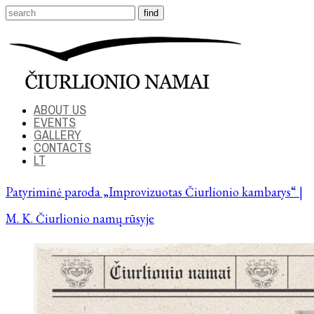
ABOUT US
EVENTS
GALLERY
CONTACTS
LT
Patyriminė paroda „Improvizuotas Čiurlionio kambarys“ |
M. K. Čiurlionio namų rūsyje