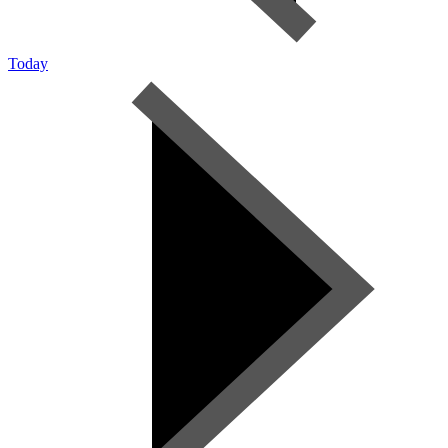
Today