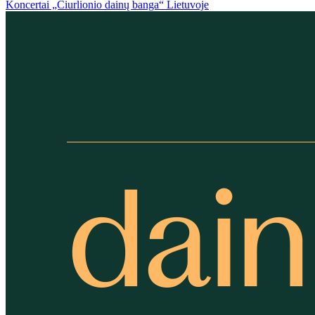
Koncertai „Čiurlionio dainų banga“ Lietuvoje