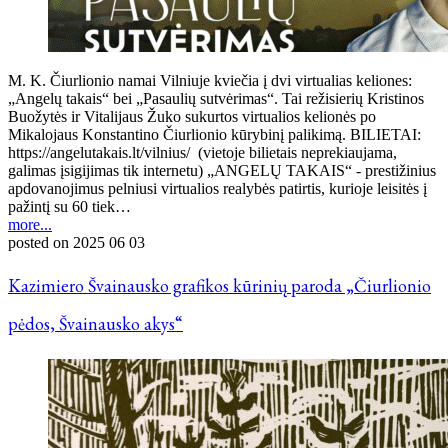
M. K. Čiurlionio namai Vilniuje kviečia į dvi virtualias keliones:
„Angelų takais“ bei „Pasaulių sutvėrimas“. Tai režisierių Kristinos
Buožytės ir Vitalijaus Žuko sukurtos virtualios kelionės po
Mikalojaus Konstantino Čiurlionio kūrybinį palikimą. BILIETAI:
https://angelutakais.lt/vilnius/ (vietoje bilietais neprekiaujama,
galimas įsigijimas tik internetu) „ANGELŲ TAKAIS“ - prestižinius
apdovanojimus pelniusi virtualios realybės patirtis, kurioje leisitės į
pažintį su 60 tiek…
more...
posted on
2025 06 03
Kazimiero Švainausko grafikos kūrinių paroda „Čiurlionio
pėdos, Švainausko akys“