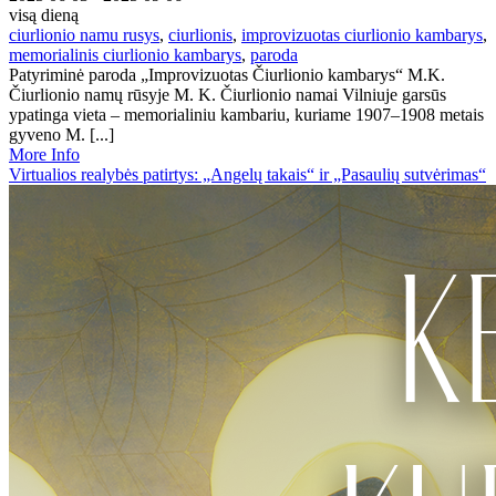
visą dieną
ciurlionio namu rusys
,
ciurlionis
,
improvizuotas ciurlionio kambarys
,
memorialinis ciurlionio kambarys
,
paroda
Patyriminė paroda „Improvizuotas Čiurlionio kambarys“ M.K.
Čiurlionio namų rūsyje M. K. Čiurlionio namai Vilniuje garsūs
ypatinga vieta – memorialiniu kambariu, kuriame 1907–1908 metais
gyveno M. [...]
More Info
Virtualios realybės patirtys: „Angelų takais“ ir „Pasaulių sutvėrimas“