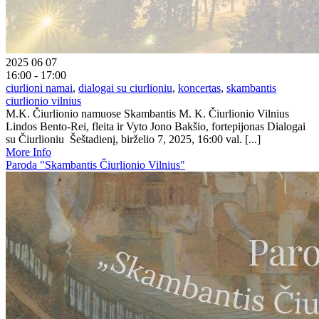
2025 06 07
16:00 - 17:00
ciurlioni namai
,
dialogai su ciurlioniu
,
koncertas
,
skambantis
ciurlionio vilnius
M.K. Čiurlionio namuose Skambantis M. K. Čiurlionio Vilnius
Lindos Bento-Rei, fleita ir Vyto Jono Bakšio, fortepijonas Dialogai
su Čiurlioniu Šeštadienį, birželio 7, 2025, 16:00 val. [...]
More Info
Paroda "Skambantis Čiurlionio Vilnius"