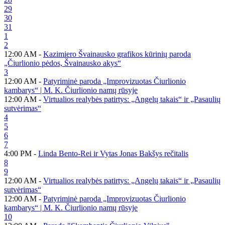
29
30
31
1
2
12:00 AM -
Kazimiero Švainausko grafikos kūrinių paroda
„Čiurlionio pėdos, Švainausko akys“
3
12:00 AM -
Patyriminė paroda „Improvizuotas Čiurlionio
kambarys“ | M. K. Čiurlionio namų rūsyje
12:00 AM -
Virtualios realybės patirtys: „Angelų takais“ ir „Pasaulių
sutvėrimas“
4
5
6
7
4:00 PM -
Linda Bento-Rei ir Vytas Jonas Bakšys rečitalis
8
9
12:00 AM -
Virtualios realybės patirtys: „Angelų takais“ ir „Pasaulių
sutvėrimas“
12:00 AM -
Patyriminė paroda „Improvizuotas Čiurlionio
kambarys“ | M. K. Čiurlionio namų rūsyje
10