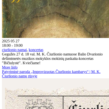
2025 05 27
18:00 - 19:00
ciurlionio namai
,
koncertas
Gegužės 27 d. 18 val. M. K. Čiurlionio namuose Balio Dvarionio
dešimtmetės muzikos mokyklos mokinių paskaita-koncertas
"Bičiulystė". Kviečiame!
More Info
Patyriminė paroda „Improvizuotas Čiurlionio kambarys“ | M. K.
Čiurlionio namų rūsyje