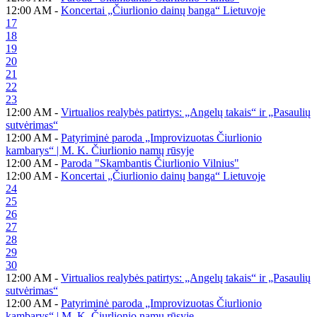
12:00 AM -
Koncertai „Čiurlionio dainų banga“ Lietuvoje
17
18
19
20
21
22
23
12:00 AM -
Virtualios realybės patirtys: „Angelų takais“ ir „Pasaulių
sutvėrimas“
12:00 AM -
Patyriminė paroda „Improvizuotas Čiurlionio
kambarys“ | M. K. Čiurlionio namų rūsyje
12:00 AM -
Paroda "Skambantis Čiurlionio Vilnius"
12:00 AM -
Koncertai „Čiurlionio dainų banga“ Lietuvoje
24
25
26
27
28
29
30
12:00 AM -
Virtualios realybės patirtys: „Angelų takais“ ir „Pasaulių
sutvėrimas“
12:00 AM -
Patyriminė paroda „Improvizuotas Čiurlionio
kambarys“ | M. K. Čiurlionio namų rūsyje