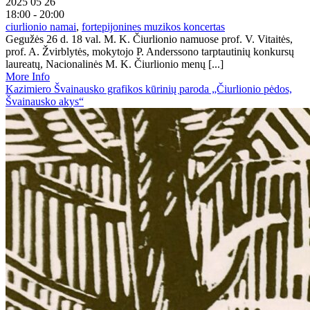
2025 05 26
18:00 - 20:00
ciurlionio namai
,
fortepijonines muzikos koncertas
Gegužės 26 d. 18 val. M. K. Čiurlionio namuose prof. V. Vitaitės,
prof. A. Žvirblytės, mokytojo P. Anderssono tarptautinių konkursų
laureatų, Nacionalinės M. K. Čiurlionio menų [...]
More Info
Kazimiero Švainausko grafikos kūrinių paroda „Čiurlionio pėdos,
Švainausko akys“