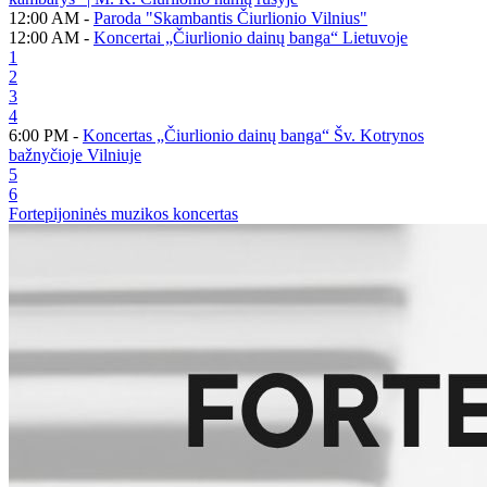
12:00 AM -
Paroda "Skambantis Čiurlionio Vilnius"
12:00 AM -
Koncertai „Čiurlionio dainų banga“ Lietuvoje
1
2
3
4
6:00 PM -
Koncertas „Čiurlionio dainų banga“ Šv. Kotrynos
bažnyčioje Vilniuje
5
6
Fortepijoninės muzikos koncertas