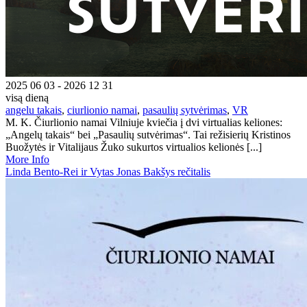
2025 06 03 - 2026 12 31
visą dieną
angelu takais
,
ciurlionio namai
,
pasaulių sytvėrimas
,
VR
M. K. Čiurlionio namai Vilniuje kviečia į dvi virtualias keliones:
„Angelų takais“ bei „Pasaulių sutvėrimas“. Tai režisierių Kristinos
Buožytės ir Vitalijaus Žuko sukurtos virtualios kelionės [...]
More Info
Linda Bento-Rei ir Vytas Jonas Bakšys rečitalis