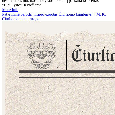
dešimtmetės muzikos mokyklos mokinių paskaita-koncertas
"Bičiulystė". Kviečiame!
More Info
Patyriminė paroda „Improvizuotas Čiurlionio kambarys“ | M. K.
Čiurlionio namų rūsyje