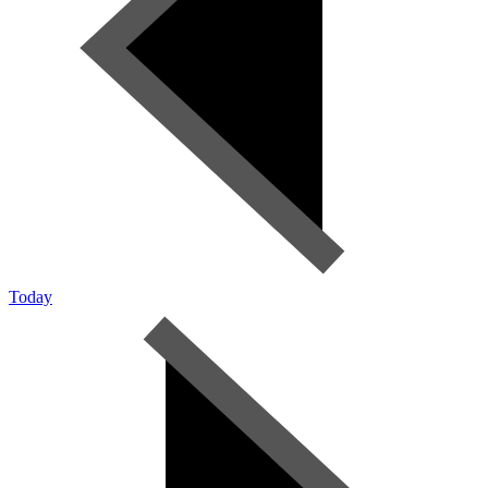
Today