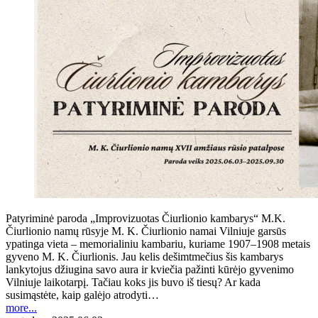
Patyriminė paroda „Improvizuotas Čiurlionio kambarys“ M.K.
Čiurlionio namų rūsyje M. K. Čiurlionio namai Vilniuje garsūs
ypatinga vieta – memorialiniu kambariu, kuriame 1907–1908 metais
gyveno M. K. Čiurlionis. Jau kelis dešimtmečius šis kambarys
lankytojus džiugina savo aura ir kviečia pažinti kūrėjo gyvenimo
Vilniuje laikotarpį. Tačiau koks jis buvo iš tiesų? Ar kada
susimąstėte, kaip galėjo atrodyti…
more...