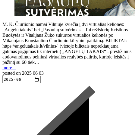
M. K. Čiurlionio namai Vilniuje kviečia į dvi virtualias keliones:
„Angelų takais“ bei „Pasaulių sutvėrimas“. Tai režisierių Kristinos
Buožytės ir Vitalijaus Žuko sukurtos virtualios kelionės po
Mikalojaus Konstantino Čiurlionio kūrybinį palikimą. BILIETAI:
https://angelutakais.lt/vilnius/ (vietoje bilietais neprekiaujama,
galimas įsigijimas tik internetu) „ANGELŲ TAKAIS“ - prestižinius
apdovanojimus pelniusi virtualios realybės patirtis, kurioje leisitės į
pažintį su 60 tiek…
more...
posted on
2025 06 03