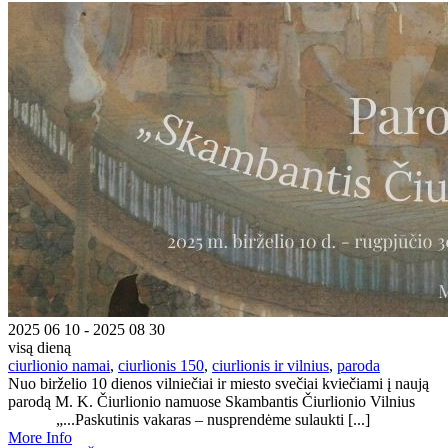
2025 06 10 - 2025 08 30
visą dieną
ciurlionio namai
,
ciurlionis 150
,
ciurlionis ir vilnius
,
paroda
Nuo birželio 10 dienos vilniečiai ir miesto svečiai kviečiami į naują
parodą M. K. Čiurlionio namuose Skambantis Čiurlionio Vilnius
„...Paskutinis vakaras – nusprendėme sulaukti [...]
More Info