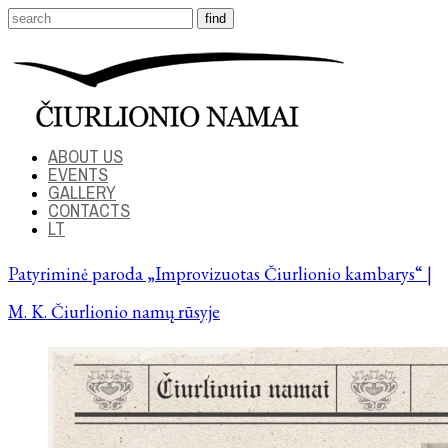
ABOUT US
EVENTS
GALLERY
CONTACTS
LT
Patyriminė paroda „Improvizuotas Čiurlionio kambarys“ |
M. K. Čiurlionio namų rūsyje