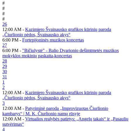
#
#
#
#
26
12:00 AM -
Kazimiero Švainausko grafikos kūrinių paroda
„Čiurlionio pėdos, Švainausko akys“
6:00 PM -
Fortepijoninės muzikos koncertas
27
6:00 PM -
"Bičiulystė" - Balio Dvarionio dešimtmetės muzikos
mokyklos mokinių paskaita-koncertas
28
29
30
31
1
2
12:00 AM -
Kazimiero Švainausko grafikos kūrinių paroda
„Čiurlionio pėdos, Švainausko akys“
3
12:00 AM -
Patyriminė paroda „Improvizuotas Čiurlionio
kambarys“ | M. K. Čiurlionio namų rūsyje
12:00 AM -
Virtualios realybės patirtys: „Angelų takais“ ir „Pasaulių
sutvėrimas“
4