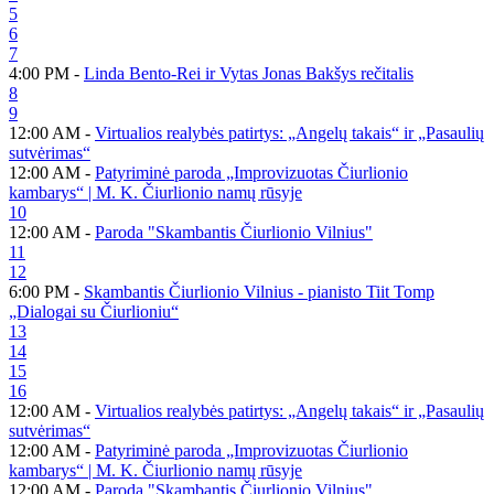
5
6
7
4:00 PM -
Linda Bento-Rei ir Vytas Jonas Bakšys rečitalis
8
9
12:00 AM -
Virtualios realybės patirtys: „Angelų takais“ ir „Pasaulių
sutvėrimas“
12:00 AM -
Patyriminė paroda „Improvizuotas Čiurlionio
kambarys“ | M. K. Čiurlionio namų rūsyje
10
12:00 AM -
Paroda "Skambantis Čiurlionio Vilnius"
11
12
6:00 PM -
Skambantis Čiurlionio Vilnius - pianisto Tiit Tomp
„Dialogai su Čiurlioniu“
13
14
15
16
12:00 AM -
Virtualios realybės patirtys: „Angelų takais“ ir „Pasaulių
sutvėrimas“
12:00 AM -
Patyriminė paroda „Improvizuotas Čiurlionio
kambarys“ | M. K. Čiurlionio namų rūsyje
12:00 AM -
Paroda "Skambantis Čiurlionio Vilnius"