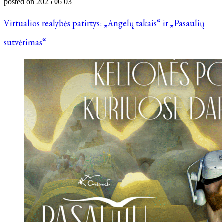
posted on
2025 06 03
Virtualios realybės patirtys: „Angelų takais“ ir „Pasaulių
sutvėrimas“