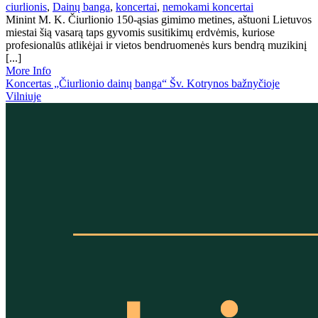
ciurlionis
,
Dainų banga
,
koncertai
,
nemokami koncertai
Minint M. K. Čiurlionio 150-ąsias gimimo metines, aštuoni Lietuvos
miestai šią vasarą taps gyvomis susitikimų erdvėmis, kuriose
profesionalūs atlikėjai ir vietos bendruomenės kurs bendrą muzikinį
[...]
More Info
Koncertas „Čiurlionio dainų banga“ Šv. Kotrynos bažnyčioje
Vilniuje