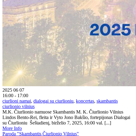
2025 06 07
16:00 - 17:00
ciurlioni namai
,
dialogai su ciurlioniu
,
koncertas
,
skambantis
ciurlionio vilnius
M.K. Čiurlionio namuose Skambantis M. K. Čiurlionio Vilnius
Lindos Bento-Rei, fleita ir Vyto Jono Bakšio, fortepijonas Dialogai
su Čiurlioniu Šeštadienį, birželio 7, 2025, 16:00 val. [...]
More Info
Paroda "Skambantis Čiurlionio Vilnius"