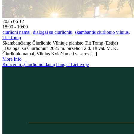
2025 06 12
18:00 - 19:00
ciurlioni namai
,
dialogai su ciurlioniu
,
skambantis ciurlionio vilnius
,
Tiit Tomp
Skambančiame Čiurlionio Vilniuje pianisto Tiit Tomp (Estija)
„Dialogai su Čiurlioniu“ 2025 m. birželio 12 d. 18 val. M. K.
Čiurlionio namai, Vilnius Kviečiame į vasaros [...]
More Info
Koncertai „Čiurlionio dainų banga“ Lietuvoje