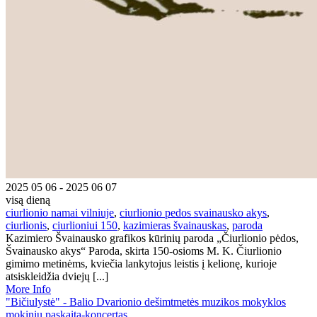
2025 05 06 - 2025 06 07
visą dieną
ciurlionio namai vilniuje
,
ciurlionio pedos svainausko akys
,
ciurlionis
,
ciurlioniui 150
,
kazimieras švainauskas
,
paroda
Kazimiero Švainausko grafikos kūrinių paroda „Čiurlionio pėdos,
Švainausko akys“ Paroda, skirta 150-osioms M. K. Čiurlionio
gimimo metinėms, kviečia lankytojus leistis į kelionę, kurioje
atsiskleidžia dviejų [...]
More Info
"Bičiulystė" - Balio Dvarionio dešimtmetės muzikos mokyklos
mokinių paskaita-koncertas