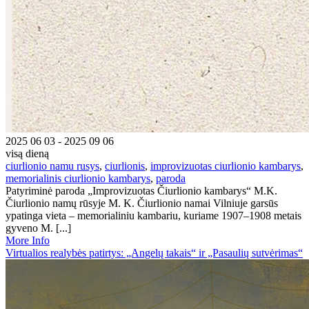
2025 06 03 - 2025 09 06
visą dieną
ciurlionio namu rusys
,
ciurlionis
,
improvizuotas ciurlionio kambarys
,
memorialinis ciurlionio kambarys
,
paroda
Patyriminė paroda „Improvizuotas Čiurlionio kambarys“ M.K.
Čiurlionio namų rūsyje M. K. Čiurlionio namai Vilniuje garsūs
ypatinga vieta – memorialiniu kambariu, kuriame 1907–1908 metais
gyveno M. [...]
More Info
Virtualios realybės patirtys: „Angelų takais“ ir „Pasaulių sutvėrimas“