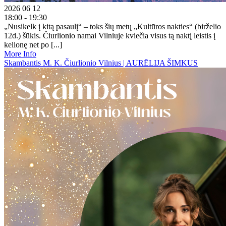
2026 06 12
18:00 - 19:30
„Nusikelk į kitą pasaulį“ – toks šių metų „Kultūros nakties“ (birželio
12d.) šūkis. Čiurlionio namai Vilniuje kviečia visus tą naktį leistis į
kelionę net po [...]
More Info
Skambantis M. K. Čiurlionio Vilnius | AURĒLIJA ŠIMKUS