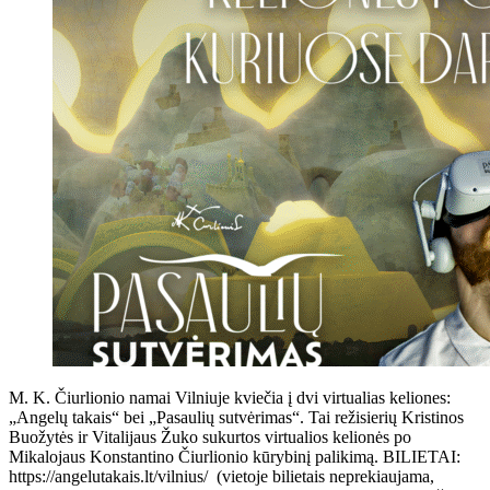
M. K. Čiurlionio namai Vilniuje kviečia į dvi virtualias keliones:
„Angelų takais“ bei „Pasaulių sutvėrimas“. Tai režisierių Kristinos
Buožytės ir Vitalijaus Žuko sukurtos virtualios kelionės po
Mikalojaus Konstantino Čiurlionio kūrybinį palikimą. BILIETAI:
https://angelutakais.lt/vilnius/ (vietoje bilietais neprekiaujama,