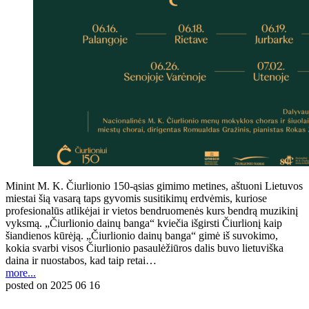
Minint M. K. Čiurlionio 150-ąsias gimimo metines, aštuoni Lietuvos
miestai šią vasarą taps gyvomis susitikimų erdvėmis, kuriose
profesionalūs atlikėjai ir vietos bendruomenės kurs bendrą muzikinį
vyksmą. „Čiurlionio dainų banga“ kviečia išgirsti Čiurlionį kaip
šiandienos kūrėją. „Čiurlionio dainų banga“ gimė iš suvokimo,
kokia svarbi visos Čiurlionio pasaulėžiūros dalis buvo lietuviška
daina ir nuostabos, kad taip retai…
more...
posted on
2025 06 16