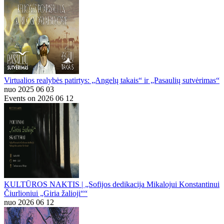
Virtualios realybės patirtys: „Angelų takais“ ir „Pasaulių sutvėrimas“
nuo 2025 06 03
Events on 2026 06 12
KULTŪROS NAKTIS | „Sofijos dedikacija Mikalojui Konstantinui
Čiurlioniui „Giria žalioji““
nuo 2026 06 12