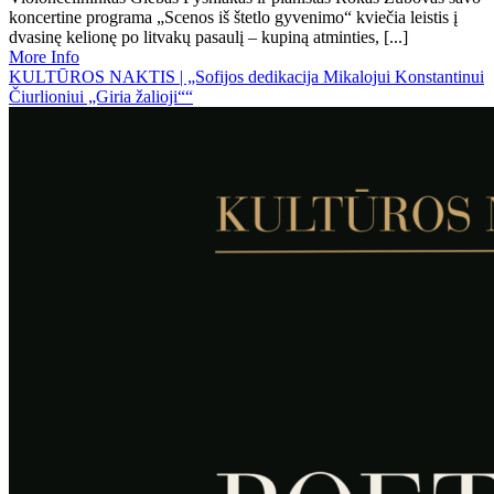
koncertine programa „Scenos iš štetlo gyvenimo“ kviečia leistis į
dvasinę kelionę po litvakų pasaulį – kupiną atminties, [...]
More Info
KULTŪROS NAKTIS | „Sofijos dedikacija Mikalojui Konstantinui
Čiurlioniui „Giria žalioji““