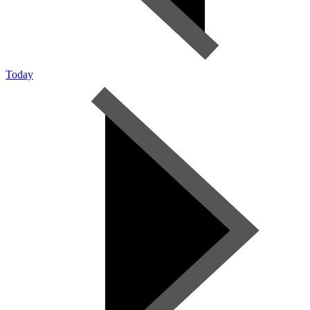
Today