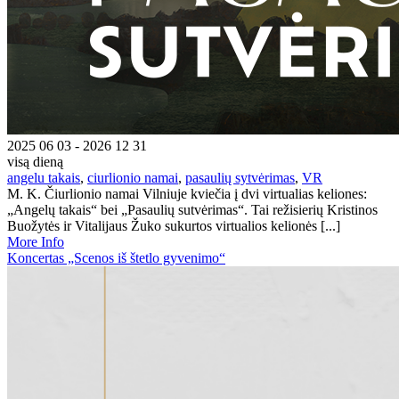
2025 06 03 - 2026 12 31
visą dieną
angelu takais
,
ciurlionio namai
,
pasaulių sytvėrimas
,
VR
M. K. Čiurlionio namai Vilniuje kviečia į dvi virtualias keliones:
„Angelų takais“ bei „Pasaulių sutvėrimas“. Tai režisierių Kristinos
Buožytės ir Vitalijaus Žuko sukurtos virtualios kelionės [...]
More Info
Koncertas „Scenos iš štetlo gyvenimo“