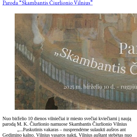
Paroda “Skambantis Čiurlionio Vilnius”
Nuo birželio 10 dienos vilniečiai ir miesto svečiai kviečiami į naują
parodą M. K. Čiurlionio namuose Skambantis Čiurlionio Vilnius
„...Paskutinis vakaras – nusprendėme sulaukti aušros ant
Gedimino kalno. Vilnius vasaros naktį, Vilnius auštant stebėtas nuo