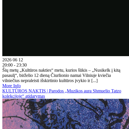
2026 06 12
20:00 - 23:30
Šių metų „Kultūros nakties“ metu, kurios šūkis – „Nusikelk į kitą
pasaulį“, birželio 12 dieną Čiurlionio namai Vilniuje kviečia
vilniečius nepraleisti išskirtinio kultūros įvykio ir [...]
More Info
KULTŪROS NAKTIS | Parodos „Muzikos aura Shmuelio Tatzo
kolekcijoje“ atidarymas