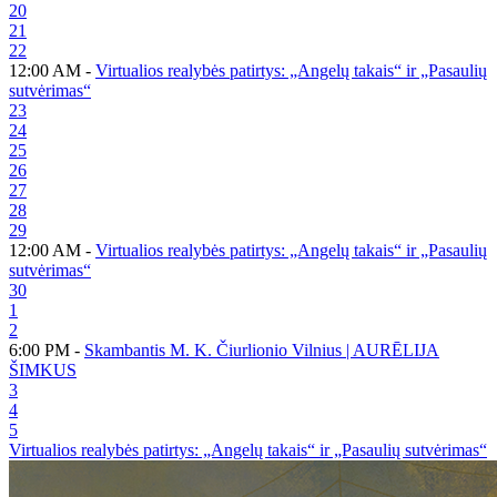
20
21
22
12:00 AM -
Virtualios realybės patirtys: „Angelų takais“ ir „Pasaulių
sutvėrimas“
23
24
25
26
27
28
29
12:00 AM -
Virtualios realybės patirtys: „Angelų takais“ ir „Pasaulių
sutvėrimas“
30
1
2
6:00 PM -
Skambantis M. K. Čiurlionio Vilnius | AURĒLIJA
ŠIMKUS
3
4
5
Virtualios realybės patirtys: „Angelų takais“ ir „Pasaulių sutvėrimas“