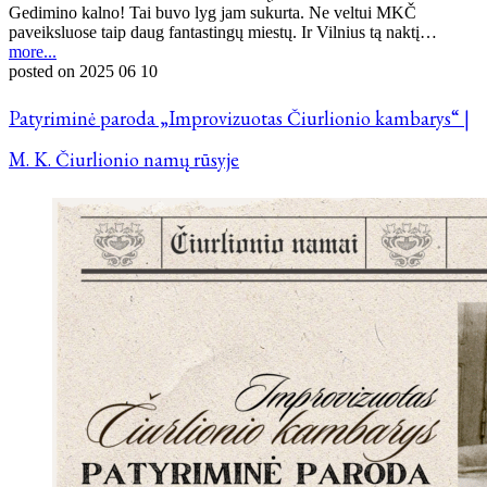
Gedimino kalno! Tai buvo lyg jam sukurta. Ne veltui MKČ
paveiksluose taip daug fantastingų miestų. Ir Vilnius tą naktį…
more...
posted on
2025 06 10
Patyriminė paroda „Improvizuotas Čiurlionio kambarys“ |
M. K. Čiurlionio namų rūsyje