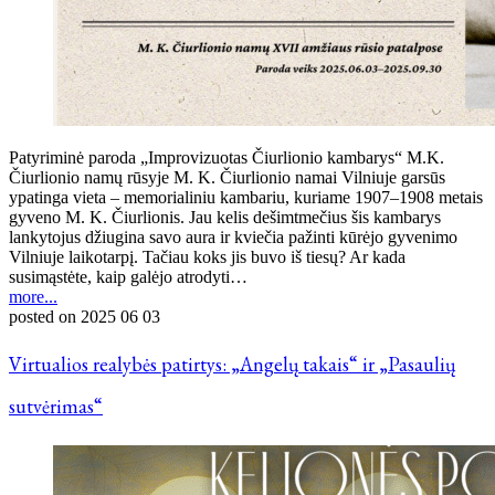
Patyriminė paroda „Improvizuotas Čiurlionio kambarys“ M.K.
Čiurlionio namų rūsyje M. K. Čiurlionio namai Vilniuje garsūs
ypatinga vieta – memorialiniu kambariu, kuriame 1907–1908 metais
gyveno M. K. Čiurlionis. Jau kelis dešimtmečius šis kambarys
lankytojus džiugina savo aura ir kviečia pažinti kūrėjo gyvenimo
Vilniuje laikotarpį. Tačiau koks jis buvo iš tiesų? Ar kada
susimąstėte, kaip galėjo atrodyti…
more...
posted on
2025 06 03
Virtualios realybės patirtys: „Angelų takais“ ir „Pasaulių
sutvėrimas“