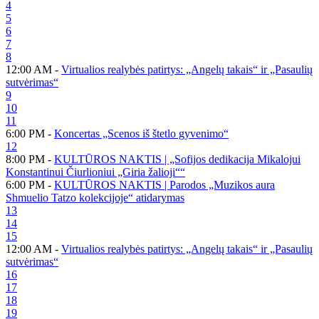
4
5
6
7
8
12:00 AM -
Virtualios realybės patirtys: „Angelų takais“ ir „Pasaulių
sutvėrimas“
9
10
11
6:00 PM -
Koncertas „Scenos iš štetlo gyvenimo“
12
8:00 PM -
KULTŪROS NAKTIS | „Sofijos dedikacija Mikalojui
Konstantinui Čiurlioniui „Giria žalioji““
6:00 PM -
KULTŪROS NAKTIS | Parodos „Muzikos aura
Shmuelio Tatzo kolekcijoje“ atidarymas
13
14
15
12:00 AM -
Virtualios realybės patirtys: „Angelų takais“ ir „Pasaulių
sutvėrimas“
16
17
18
19