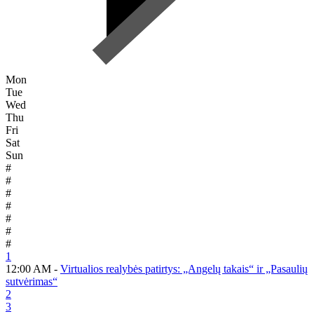
Mon
Tue
Wed
Thu
Fri
Sat
Sun
#
#
#
#
#
#
#
1
12:00 AM -
Virtualios realybės patirtys: „Angelų takais“ ir „Pasaulių
sutvėrimas“
2
3