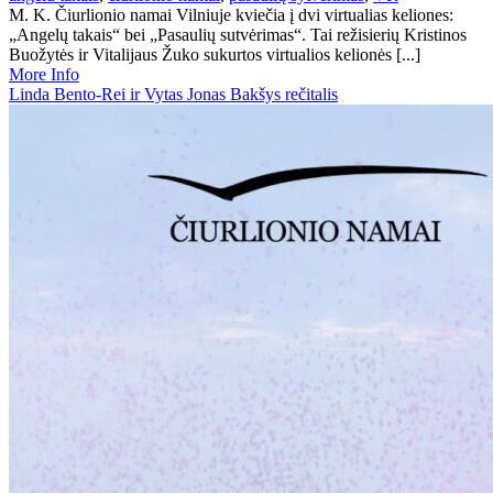
M. K. Čiurlionio namai Vilniuje kviečia į dvi virtualias keliones:
„Angelų takais“ bei „Pasaulių sutvėrimas“. Tai režisierių Kristinos
Buožytės ir Vitalijaus Žuko sukurtos virtualios kelionės [...]
More Info
Linda Bento-Rei ir Vytas Jonas Bakšys rečitalis