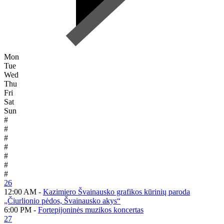
Mon
Tue
Wed
Thu
Fri
Sat
Sun
#
#
#
#
#
#
#
26
12:00 AM -
Kazimiero Švainausko grafikos kūrinių paroda
„Čiurlionio pėdos, Švainausko akys“
6:00 PM -
Fortepijoninės muzikos koncertas
27