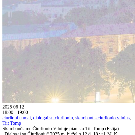
2025 06 12
18:00 - 19:00
ciurlioni namai
,
dialogai su ciurlioniu
,
skambantis ciurlionio vilnius
,
Tiit Tomp
Skambančiame Čiurlionio Vilniuje pianisto Tiit Tomp (Estija)
„Dialogai su Čiurlioniu“ 2025 m. birželio 12 d. 18 val. M. K.