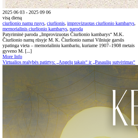
2025 06 03 - 2025 09 06
visą dieną
ciurlionio namu rusys
,
ciurlionis
,
improvizuotas ciurlionio kambarys
,
memorialinis ciurlionio kambarys
,
paroda
Patyriminė paroda „Improvizuotas Čiurlionio kambarys“ M.K.
Čiurlionio namų rūsyje M. K. Čiurlionio namai Vilniuje garsūs
ypatinga vieta – memorialiniu kambariu, kuriame 1907–1908 metais
gyveno M. [...]
More Info
Virtualios realybės patirtys: „Angelų takais“ ir „Pasaulių sutvėrimas“