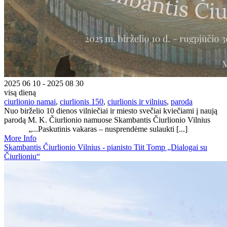
2025 06 10 - 2025 08 30
visą dieną
ciurlionio namai
,
ciurlionis 150
,
ciurlionis ir vilnius
,
paroda
Nuo birželio 10 dienos vilniečiai ir miesto svečiai kviečiami į naują
parodą M. K. Čiurlionio namuose Skambantis Čiurlionio Vilnius
„...Paskutinis vakaras – nusprendėme sulaukti [...]
More Info
Skambantis Čiurlionio Vilnius - pianisto Tiit Tomp „Dialogai su
Čiurlioniu“