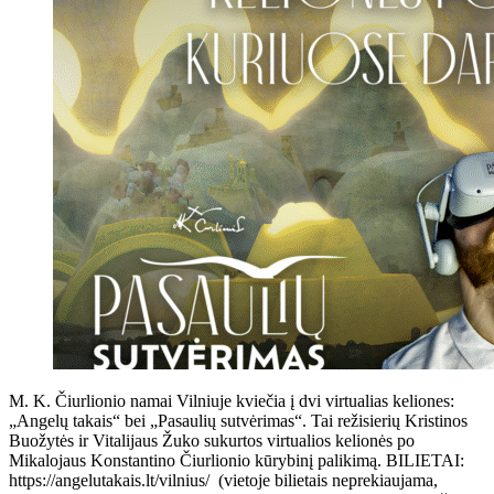
M. K. Čiurlionio namai Vilniuje kviečia į dvi virtualias keliones:
„Angelų takais“ bei „Pasaulių sutvėrimas“. Tai režisierių Kristinos
Buožytės ir Vitalijaus Žuko sukurtos virtualios kelionės po
Mikalojaus Konstantino Čiurlionio kūrybinį palikimą. BILIETAI:
https://angelutakais.lt/vilnius/ (vietoje bilietais neprekiaujama,