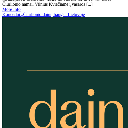
Čiurlionio namai, Vilnius Kviečiame į vasaros [...]
More Info
Koncertai „Čiurlionio dainų banga“ Lietuvoje