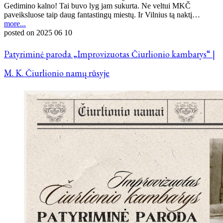
Gedimino kalno! Tai buvo lyg jam sukurta. Ne veltui MKČ
paveiksluose taip daug fantastingų miestų. Ir Vilnius tą naktį…
more...
posted on
2025 06 10
Patyriminė paroda „Improvizuotas Čiurlionio kambarys“ |
M. K. Čiurlionio namų rūsyje