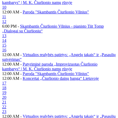
kambarys“ | M. K. Čiurlionio namų rūsyje
10
12:00 AM -
Paroda "Skambantis Čiurlionio Vilnius"
11
12
6:00 PM -
Skambantis Čiurlionio Vilnius - pianisto Tiit Tomp
„Dialogai su Čiurlioniu“
13
14
15
16
12:00 AM -
Virtualios realybės patirtys: „Angelų takais“ ir „Pasaulių
sutvėrimas“
12:00 AM -
Patyriminė paroda „Improvizuotas Čiurlionio
kambarys“ | M. K. Čiurlionio namų rūsyje
12:00 AM -
Paroda "Skambantis Čiurlionio Vilnius"
12:00 AM -
Koncertai „Čiurlionio dainų banga“ Lietuvoje
17
18
19
20
21
22
23
12:00 AM -
Virtualios realybės patirtys: „Angelų takais“ ir „Pasaulių