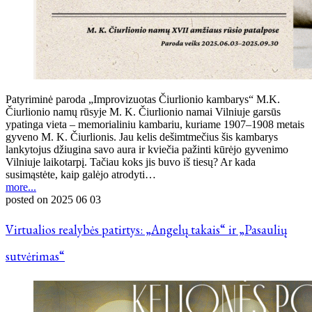
Patyriminė paroda „Improvizuotas Čiurlionio kambarys“ M.K.
Čiurlionio namų rūsyje M. K. Čiurlionio namai Vilniuje garsūs
ypatinga vieta – memorialiniu kambariu, kuriame 1907–1908 metais
gyveno M. K. Čiurlionis. Jau kelis dešimtmečius šis kambarys
lankytojus džiugina savo aura ir kviečia pažinti kūrėjo gyvenimo
Vilniuje laikotarpį. Tačiau koks jis buvo iš tiesų? Ar kada
susimąstėte, kaip galėjo atrodyti…
more...
posted on
2025 06 03
Virtualios realybės patirtys: „Angelų takais“ ir „Pasaulių
sutvėrimas“