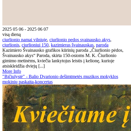
2025 05 06 - 2025 06 07
visą dieną
ciurlionio namai vilniuje
,
ciurlionio pedos svainausko akys
,
ciurlionis
,
ciurlioniui 150
,
kazimieras švainauskas
,
paroda
Kazimiero Švainausko grafikos kūrinių paroda „Čiurlionio pėdos,
Švainausko akys“ Paroda, skirta 150-osioms M. K. Čiurlionio
gimimo metinėms, kviečia lankytojus leistis į kelionę, kurioje
atsiskleidžia dviejų [...]
More Info
"Bičiulystė" - Balio Dvarionio dešimtmetės muzikos mokyklos
mokinių paskaita-koncertas