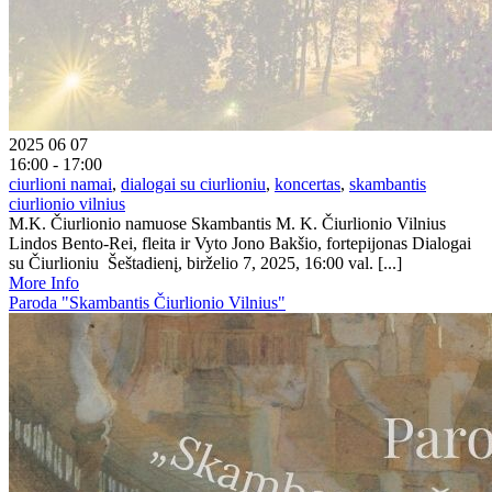
2025 06 07
16:00 - 17:00
ciurlioni namai
,
dialogai su ciurlioniu
,
koncertas
,
skambantis
ciurlionio vilnius
M.K. Čiurlionio namuose Skambantis M. K. Čiurlionio Vilnius
Lindos Bento-Rei, fleita ir Vyto Jono Bakšio, fortepijonas Dialogai
su Čiurlioniu Šeštadienį, birželio 7, 2025, 16:00 val. [...]
More Info
Paroda "Skambantis Čiurlionio Vilnius"