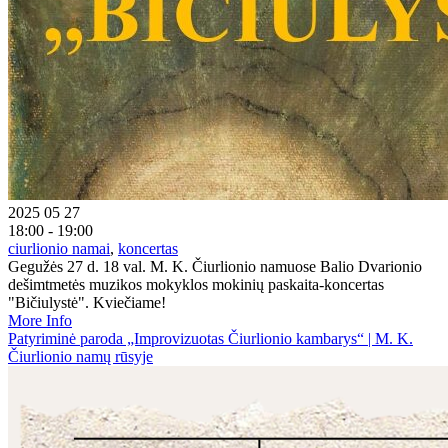
2025 05 27
18:00 - 19:00
ciurlionio namai
,
koncertas
Gegužės 27 d. 18 val. M. K. Čiurlionio namuose Balio Dvarionio
dešimtmetės muzikos mokyklos mokinių paskaita-koncertas
"Bičiulystė". Kviečiame!
More Info
Patyriminė paroda „Improvizuotas Čiurlionio kambarys“ | M. K.
Čiurlionio namų rūsyje