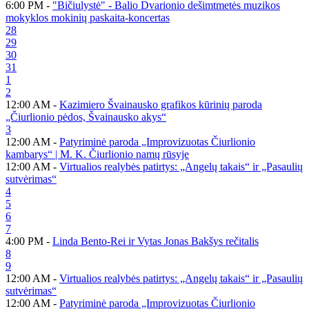
6:00 PM -
"Bičiulystė" - Balio Dvarionio dešimtmetės muzikos
mokyklos mokinių paskaita-koncertas
28
29
30
31
1
2
12:00 AM -
Kazimiero Švainausko grafikos kūrinių paroda
„Čiurlionio pėdos, Švainausko akys“
3
12:00 AM -
Patyriminė paroda „Improvizuotas Čiurlionio
kambarys“ | M. K. Čiurlionio namų rūsyje
12:00 AM -
Virtualios realybės patirtys: „Angelų takais“ ir „Pasaulių
sutvėrimas“
4
5
6
7
4:00 PM -
Linda Bento-Rei ir Vytas Jonas Bakšys rečitalis
8
9
12:00 AM -
Virtualios realybės patirtys: „Angelų takais“ ir „Pasaulių
sutvėrimas“
12:00 AM -
Patyriminė paroda „Improvizuotas Čiurlionio