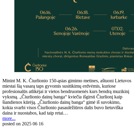
Minint M. K. Čiurlionio 150-ąsias gimimo metines, aštuoni Lietuvos
miestai šią vasarą taps gyvomis susitikimų erdvėmis, kuriose
profesionalūs atlikėjai ir vietos bendruomenės kurs bendrą muzikinį
vyksmą. „Čiurlionio dainų banga“ kviečia išgirsti Čiurlionį kaip
šiandienos kūrėją. „Čiurlionio dainų banga“ gimė iš suvokimo,
kokia svarbi visos Čiurlionio pasaulėžiūros dalis buvo lietuviška
daina ir nuostabos, kad taip retai…
more...
posted on
2025 06 16