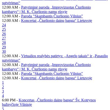
sutvėrimas“
12:00 AM -
Patyriminė paroda „Improvizuotas Čiurlionio
kambarys“ | M. K. Čiurlionio namų rūsyje
12:00 AM -
Paroda "Skambantis Čiurlionio Vilnius"
12:00 AM -
Koncertai „Čiurlionio dainų banga“ Lietuvoje
24
25
26
27
28
29
30
12:00 AM -
Virtualios realybės patirtys: „Angelų takais“ ir „Pasaulių
sutvėrimas“
12:00 AM -
Patyriminė paroda „Improvizuotas Čiurlionio
kambarys“ | M. K. Čiurlionio namų rūsyje
12:00 AM -
Paroda "Skambantis Čiurlionio Vilnius"
12:00 AM -
Koncertai „Čiurlionio dainų banga“ Lietuvoje
1
2
3
4
6:00 PM -
Koncertas „Čiurlionio dainų banga“ Šv. Kotrynos
bažnyčioje Vilniuje
5