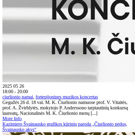
2025 05 26
18:00 - 20:00
ciurlionio namai
,
fortepijonines muzikos koncertas
Gegužės 26 d. 18 val. M. K. Čiurlionio namuose prof. V. Vitaitės,
prof. A. Žvirblytės, mokytojo P. Anderssono tarptautinių konkursų
laureatų, Nacionalinės M. K. Čiurlionio menų [...]
More Info
Kazimiero Švainausko grafikos kūrinių paroda „Čiurlionio pėdos,
Švainausko akys“