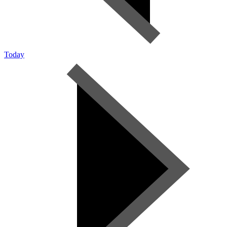
Today