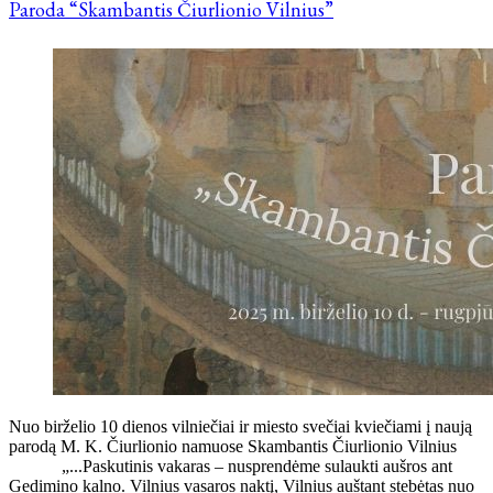
Paroda “Skambantis Čiurlionio Vilnius”
Nuo birželio 10 dienos vilniečiai ir miesto svečiai kviečiami į naują
parodą M. K. Čiurlionio namuose Skambantis Čiurlionio Vilnius
„...Paskutinis vakaras – nusprendėme sulaukti aušros ant
Gedimino kalno. Vilnius vasaros naktį, Vilnius auštant stebėtas nuo