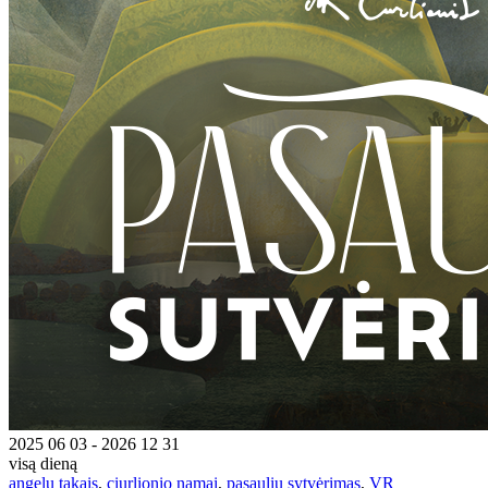
2025 06 03 - 2026 12 31
visą dieną
angelu takais
,
ciurlionio namai
,
pasaulių sytvėrimas
,
VR