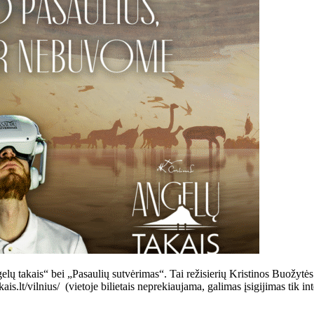
elų takais“ bei „Pasaulių sutvėrimas“. Tai režisierių Kristinos Buožytės
kais.lt/vilnius/ (vietoje bilietais neprekiaujama, galimas įsigijimas 