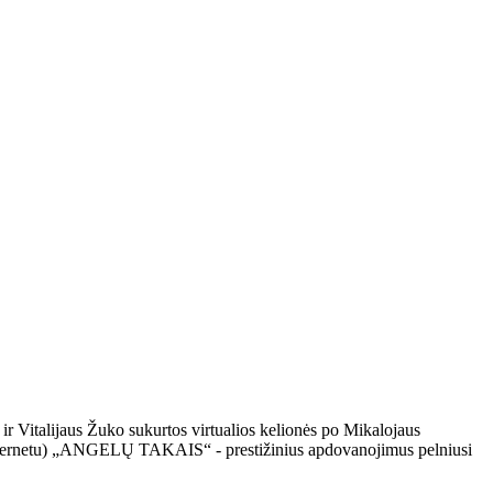
 ir Vitalijaus Žuko sukurtos virtualios kelionės po Mikalojaus
tik internetu) „ANGELŲ TAKAIS“ - prestižinius apdovanojimus pelniusi