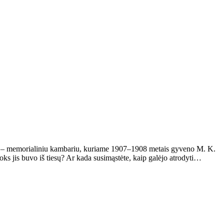
ta – memorialiniu kambariu, kuriame 1907–1908 metais gyveno M. K.
oks jis buvo iš tiesų? Ar kada susimąstėte, kaip galėjo atrodyti…