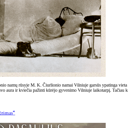
nio namų rūsyje M. K. Čiurlionio namai Vilniuje garsūs ypatinga vie
vo aura ir kviečia pažinti kūrėjo gyvenimo Vilniuje laikotarpį. Tačiau k
vėrimas“