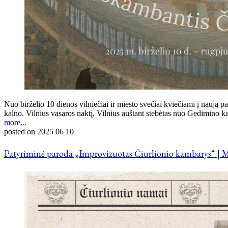
Nuo birželio 10 dienos vilniečiai ir miesto svečiai kviečiami į na
kalno. Vilnius vasaros naktį, Vilnius auštant stebėtas nuo Gedimino k
more...
posted on
2025 06 10
Patyriminė paroda „Improvizuotas Čiurlionio kambarys“ | M