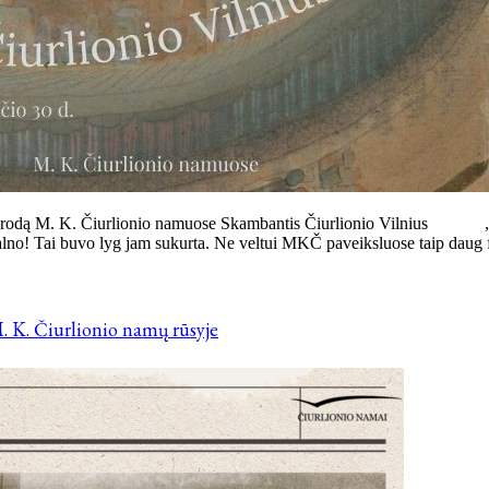
ują parodą M. K. Čiurlionio namuose Skambantis Čiurlionio Vilnius „
alno! Tai buvo lyg jam sukurta. Ne veltui MKČ paveiksluose taip daug f
. K. Čiurlionio namų rūsyje