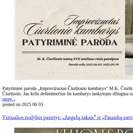
Patyriminė paroda „Improvizuotas Čiurlionio kambarys“ M.K. Čiurlio
Čiurlionis. Jau kelis dešimtmečius šis kambarys lankytojus džiugina sa
more...
posted on
2025 06 03
Virtualios realybės patirtys: „Angelų takais“ ir „Pasaulių sut