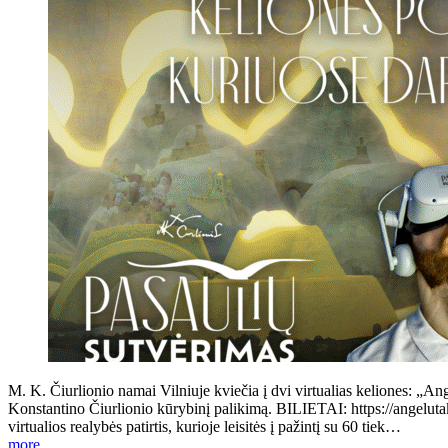
M. K. Čiurlionio namai Vilniuje kviečia į dvi virtualias keliones: „Ang
Konstantino Čiurlionio kūrybinį palikimą. BILIETAI: https://angeluta
virtualios realybės patirtis, kurioje leisitės į pažintį su 60 tiek…
more...