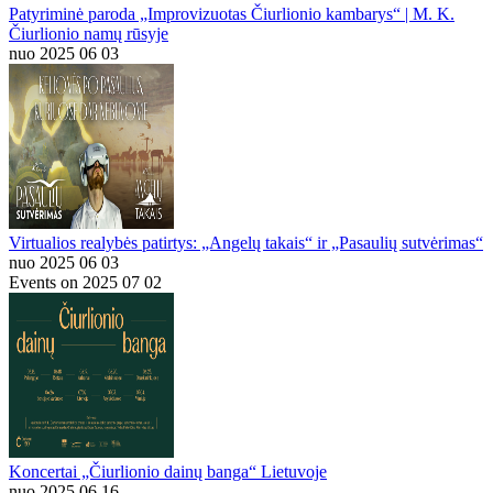
Patyriminė paroda „Improvizuotas Čiurlionio kambarys“ | M. K.
Čiurlionio namų rūsyje
nuo 2025 06 03
Virtualios realybės patirtys: „Angelų takais“ ir „Pasaulių sutvėrimas“
nuo 2025 06 03
Events on 2025 07 02
Koncertai „Čiurlionio dainų banga“ Lietuvoje
nuo 2025 06 16