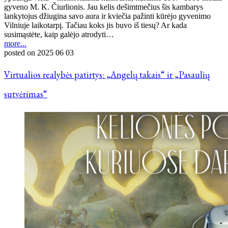
gyveno M. K. Čiurlionis. Jau kelis dešimtmečius šis kambarys
lankytojus džiugina savo aura ir kviečia pažinti kūrėjo gyvenimo
Vilniuje laikotarpį. Tačiau koks jis buvo iš tiesų? Ar kada
susimąstėte, kaip galėjo atrodyti…
more...
posted on
2025 06 03
Virtualios realybės patirtys: „Angelų takais“ ir „Pasaulių
sutvėrimas“