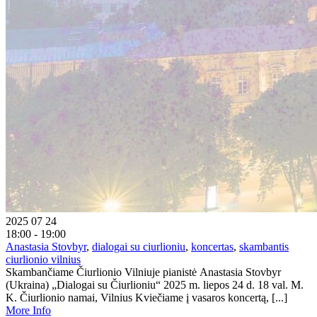
2025 07 24
18:00 - 19:00
Anastasia Stovbyr
,
dialogai su ciurlioniu
,
koncertas
,
skambantis
ciurlionio vilnius
Skambančiame Čiurlionio Vilniuje pianistė Anastasia Stovbyr
(Ukraina) „Dialogai su Čiurlioniu“ 2025 m. liepos 24 d. 18 val. M.
K. Čiurlionio namai, Vilnius Kviečiame į vasaros koncertą, [...]
More Info