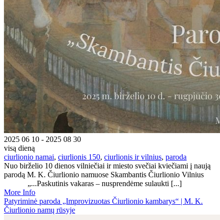
2025 06 10 - 2025 08 30
visą dieną
ciurlionio namai
,
ciurlionis 150
,
ciurlionis ir vilnius
,
paroda
Nuo birželio 10 dienos vilniečiai ir miesto svečiai kviečiami į naują
parodą M. K. Čiurlionio namuose Skambantis Čiurlionio Vilnius
„...Paskutinis vakaras – nusprendėme sulaukti [...]
More Info
Patyriminė paroda „Improvizuotas Čiurlionio kambarys“ | M. K.
Čiurlionio namų rūsyje