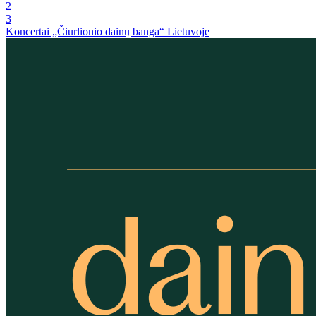
2
3
Koncertai „Čiurlionio dainų banga“ Lietuvoje