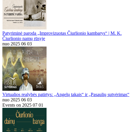
Patyriminė paroda „Improvizuotas Čiurlionio kambarys“ | M. K.
Čiurlionio namų rūsyje
nuo 2025 06 03
Virtualios realybės patirtys: „Angelų takais“ ir „Pasaulių sutvėrimas“
nuo 2025 06 03
Events on 2025 07 01