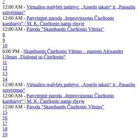
7
12:00 AM -
Virtualios realybės patirtys: „Angelų takais“ ir „Pasaulių
sutvėrimas“
12:00 AM -
Patyriminė paroda „Improvizuotas Čiurlionio
kambarys“ | M. K. Čiurlionio namų rūsyje
12:00 AM -
Paroda "Skambantis Čiurlionio Vilnius"
8
9
10
6:00 PM -
Skambantis Čiurlionio Vilnius – pianisto Alexander
Ullman „Dialogai su Čiurlioniu“
11
12
13
14
12:00 AM -
Virtualios realybės patirtys: „Angelų takais“ ir „Pasaulių
sutvėrimas“
12:00 AM -
Patyriminė paroda „Improvizuotas Čiurlionio
kambarys“ | M. K. Čiurlionio namų rūsyje
12:00 AM -
Paroda "Skambantis Čiurlionio Vilnius"
15
16
17
18
19