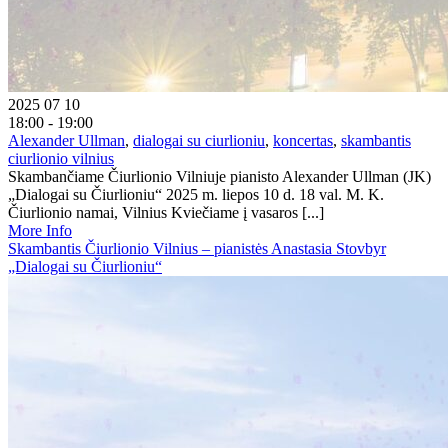
2025 07 10
18:00 - 19:00
Alexander Ullman
,
dialogai su ciurlioniu
,
koncertas
,
skambantis
ciurlionio vilnius
Skambančiame Čiurlionio Vilniuje pianisto Alexander Ullman (JK)
„Dialogai su Čiurlioniu“ 2025 m. liepos 10 d. 18 val. M. K.
Čiurlionio namai, Vilnius Kviečiame į vasaros [...]
More Info
Skambantis Čiurlionio Vilnius – pianistės Anastasia Stovbyr
„Dialogai su Čiurlioniu“