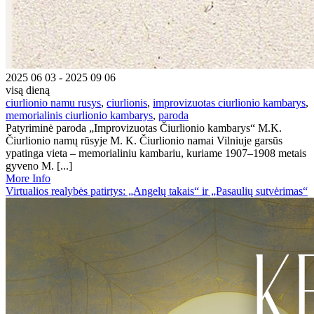
2025 06 03 - 2025 09 06
visą dieną
ciurlionio namu rusys
,
ciurlionis
,
improvizuotas ciurlionio kambarys
,
memorialinis ciurlionio kambarys
,
paroda
Patyriminė paroda „Improvizuotas Čiurlionio kambarys“ M.K.
Čiurlionio namų rūsyje M. K. Čiurlionio namai Vilniuje garsūs
ypatinga vieta – memorialiniu kambariu, kuriame 1907–1908 metais
gyveno M. [...]
More Info
Virtualios realybės patirtys: „Angelų takais“ ir „Pasaulių sutvėrimas“