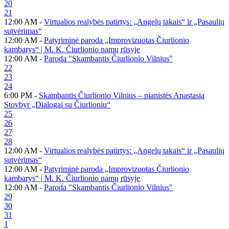
20
21
12:00 AM -
Virtualios realybės patirtys: „Angelų takais“ ir „Pasaulių
sutvėrimas“
12:00 AM -
Patyriminė paroda „Improvizuotas Čiurlionio
kambarys“ | M. K. Čiurlionio namų rūsyje
12:00 AM -
Paroda "Skambantis Čiurlionio Vilnius"
22
23
24
6:00 PM -
Skambantis Čiurlionio Vilnius – pianistės Anastasia
Stovbyr „Dialogai su Čiurlioniu“
25
26
27
28
12:00 AM -
Virtualios realybės patirtys: „Angelų takais“ ir „Pasaulių
sutvėrimas“
12:00 AM -
Patyriminė paroda „Improvizuotas Čiurlionio
kambarys“ | M. K. Čiurlionio namų rūsyje
12:00 AM -
Paroda "Skambantis Čiurlionio Vilnius"
29
30
31
1