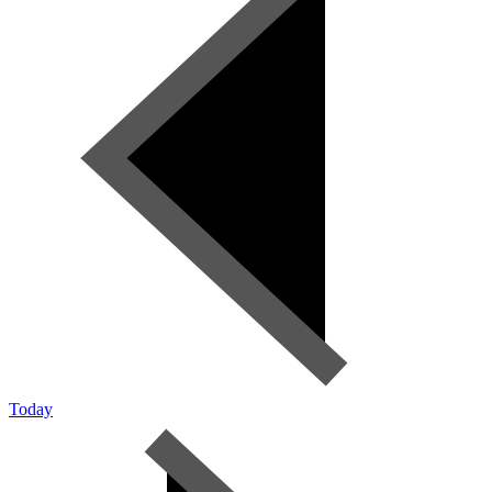
Today