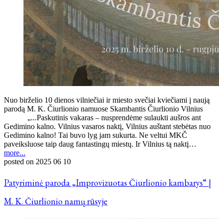
Nuo birželio 10 dienos vilniečiai ir miesto svečiai kviečiami į naują
parodą M. K. Čiurlionio namuose Skambantis Čiurlionio Vilnius
„...Paskutinis vakaras – nusprendėme sulaukti aušros ant
Gedimino kalno. Vilnius vasaros naktį, Vilnius auštant stebėtas nuo
Gedimino kalno! Tai buvo lyg jam sukurta. Ne veltui MKČ
paveiksluose taip daug fantastingų miestų. Ir Vilnius tą naktį…
more...
posted on
2025 06 10
Patyriminė paroda „Improvizuotas Čiurlionio kambarys“ |
M. K. Čiurlionio namų rūsyje