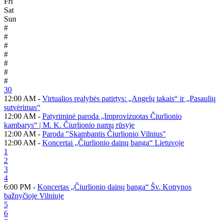
Fri
Sat
Sun
#
#
#
#
#
#
#
30
12:00 AM -
Virtualios realybės patirtys: „Angelų takais“ ir „Pasaulių
sutvėrimas“
12:00 AM -
Patyriminė paroda „Improvizuotas Čiurlionio
kambarys“ | M. K. Čiurlionio namų rūsyje
12:00 AM -
Paroda "Skambantis Čiurlionio Vilnius"
12:00 AM -
Koncertai „Čiurlionio dainų banga“ Lietuvoje
1
2
3
4
6:00 PM -
Koncertas „Čiurlionio dainų banga“ Šv. Kotrynos
bažnyčioje Vilniuje
5
6