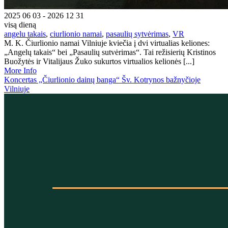
2025 06 03 - 2026 12 31
visą dieną
angelu takais
,
ciurlionio namai
,
pasaulių sytvėrimas
,
VR
M. K. Čiurlionio namai Vilniuje kviečia į dvi virtualias keliones:
„Angelų takais“ bei „Pasaulių sutvėrimas“. Tai režisierių Kristinos
Buožytės ir Vitalijaus Žuko sukurtos virtualios kelionės [...]
More Info
Koncertas „Čiurlionio dainų banga“ Šv. Kotrynos bažnyčioje
Vilniuje