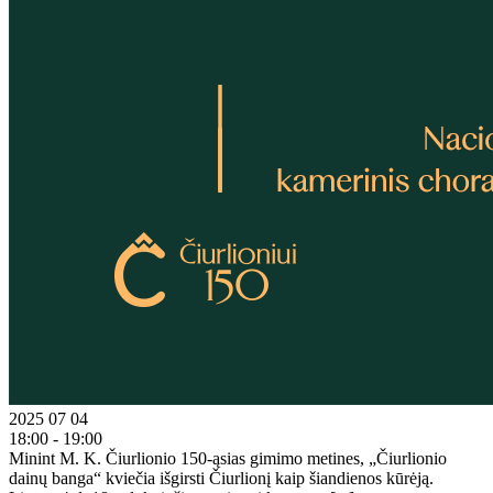
2025 07 04
18:00 - 19:00
Minint M. K. Čiurlionio 150-ąsias gimimo metines, „Čiurlionio
dainų banga“ kviečia išgirsti Čiurlionį kaip šiandienos kūrėją.