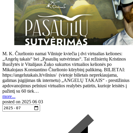
M. K. Čiurlionio namai Vilniuje kviečia į dvi virtualias keliones:
„Angelų takais“ bei „Pasaulių sutvėrimas“. Tai režisierių Kristinos
Buožytės ir Vitalijaus Žuko sukurtos virtualios kelionės po
Mikalojaus Konstantino Čiurlionio kūrybinį palikimą. BILIETAI:
https://angelutakais.lt/vilnius/ (vietoje bilietais neprekiaujama,
galimas įsigijimas tik internetu) „ANGELŲ TAKAIS“ - prestižinius
apdovanojimus pelniusi virtualios realybės patirtis, kurioje leisitės į
pažintį su 60 tiek…
more...
posted on
2025 06 03