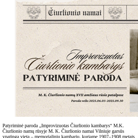
Patyriminė paroda „Improvizuotas Čiurlionio kambarys“ M.K.
Čiurlionio namų rūsyje M. K. Čiurlionio namai Vilniuje garsūs
ypatinga vieta – memorialiniu kambariu, kuriame 1907–1908 metais