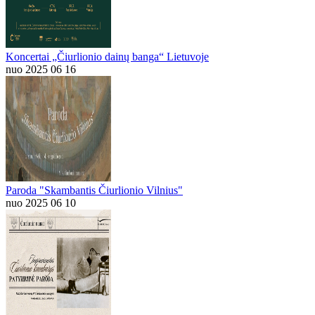
Koncertai „Čiurlionio dainų banga“ Lietuvoje
nuo 2025 06 16
Paroda "Skambantis Čiurlionio Vilnius"
nuo 2025 06 10