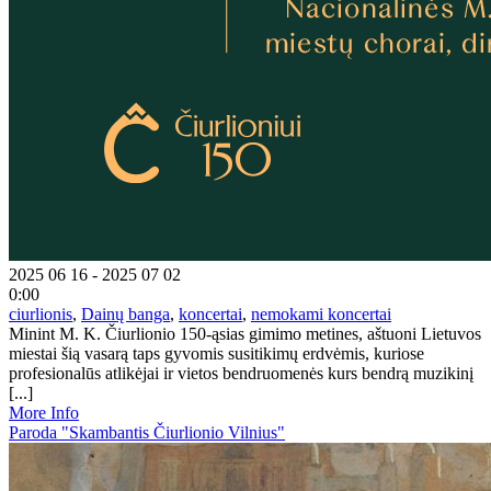
2025 06 16 - 2025 07 02
0:00
ciurlionis
,
Dainų banga
,
koncertai
,
nemokami koncertai
Minint M. K. Čiurlionio 150-ąsias gimimo metines, aštuoni Lietuvos
miestai šią vasarą taps gyvomis susitikimų erdvėmis, kuriose
profesionalūs atlikėjai ir vietos bendruomenės kurs bendrą muzikinį
[...]
More Info
Paroda "Skambantis Čiurlionio Vilnius"