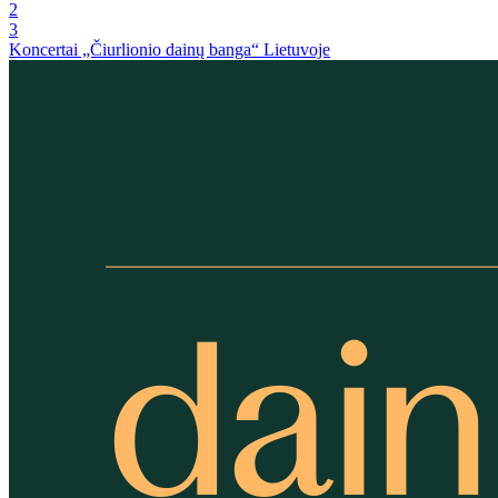
2
3
Koncertai „Čiurlionio dainų banga“ Lietuvoje