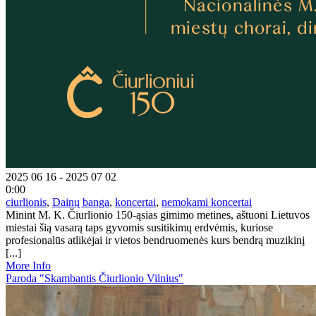
2025 06 16 - 2025 07 02
0:00
ciurlionis
,
Dainų banga
,
koncertai
,
nemokami koncertai
Minint M. K. Čiurlionio 150-ąsias gimimo metines, aštuoni Lietuvos
miestai šią vasarą taps gyvomis susitikimų erdvėmis, kuriose
profesionalūs atlikėjai ir vietos bendruomenės kurs bendrą muzikinį
[...]
More Info
Paroda "Skambantis Čiurlionio Vilnius"