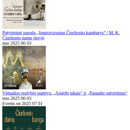
Patyriminė paroda „Improvizuotas Čiurlionio kambarys“ | M. K.
Čiurlionio namų rūsyje
nuo 2025 06 03
Virtualios realybės patirtys: „Angelų takais“ ir „Pasaulių sutvėrimas“
nuo 2025 06 03
Events on 2025 07 01