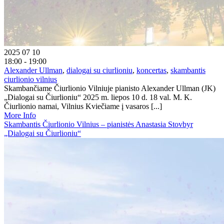
2025 07 10
18:00 - 19:00
Alexander Ullman
,
dialogai su ciurlioniu
,
koncertas
,
skambantis
ciurlionio vilnius
Skambančiame Čiurlionio Vilniuje pianisto Alexander Ullman (JK)
„Dialogai su Čiurlioniu“ 2025 m. liepos 10 d. 18 val. M. K.
Čiurlionio namai, Vilnius Kviečiame į vasaros [...]
More Info
Skambantis Čiurlionio Vilnius – pianistės Anastasia Stovbyr
„Dialogai su Čiurlioniu“