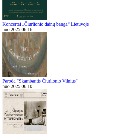
Koncertai „Čiurlionio dainų banga“ Lietuvoje
nuo 2025 06 16
Paroda "Skambantis Čiurlionio Vilnius"
nuo 2025 06 10