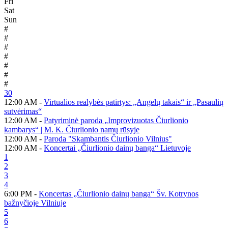
Fri
Sat
Sun
#
#
#
#
#
#
#
30
12:00 AM -
Virtualios realybės patirtys: „Angelų takais“ ir „Pasaulių
sutvėrimas“
12:00 AM -
Patyriminė paroda „Improvizuotas Čiurlionio
kambarys“ | M. K. Čiurlionio namų rūsyje
12:00 AM -
Paroda "Skambantis Čiurlionio Vilnius"
12:00 AM -
Koncertai „Čiurlionio dainų banga“ Lietuvoje
1
2
3
4
6:00 PM -
Koncertas „Čiurlionio dainų banga“ Šv. Kotrynos
bažnyčioje Vilniuje
5
6