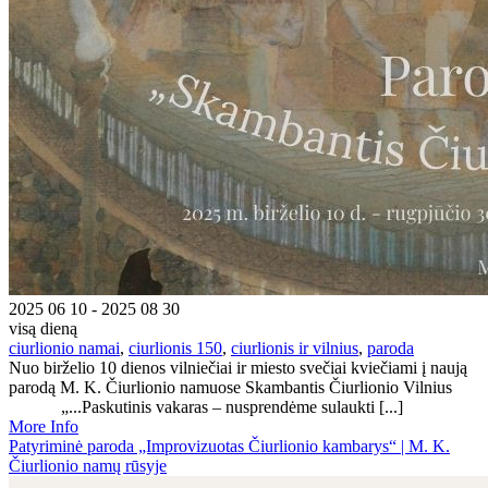
2025 06 10 - 2025 08 30
visą dieną
ciurlionio namai
,
ciurlionis 150
,
ciurlionis ir vilnius
,
paroda
Nuo birželio 10 dienos vilniečiai ir miesto svečiai kviečiami į naują
parodą M. K. Čiurlionio namuose Skambantis Čiurlionio Vilnius
„...Paskutinis vakaras – nusprendėme sulaukti [...]
More Info
Patyriminė paroda „Improvizuotas Čiurlionio kambarys“ | M. K.
Čiurlionio namų rūsyje