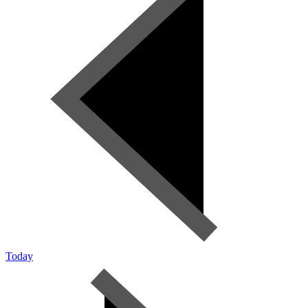
Today