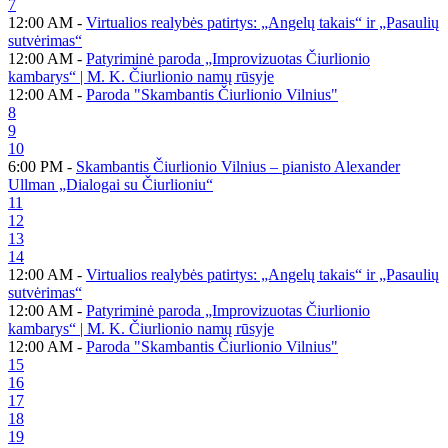
7
12:00 AM -
Virtualios realybės patirtys: „Angelų takais“ ir „Pasaulių
sutvėrimas“
12:00 AM -
Patyriminė paroda „Improvizuotas Čiurlionio
kambarys“ | M. K. Čiurlionio namų rūsyje
12:00 AM -
Paroda "Skambantis Čiurlionio Vilnius"
8
9
10
6:00 PM -
Skambantis Čiurlionio Vilnius – pianisto Alexander
Ullman „Dialogai su Čiurlioniu“
11
12
13
14
12:00 AM -
Virtualios realybės patirtys: „Angelų takais“ ir „Pasaulių
sutvėrimas“
12:00 AM -
Patyriminė paroda „Improvizuotas Čiurlionio
kambarys“ | M. K. Čiurlionio namų rūsyje
12:00 AM -
Paroda "Skambantis Čiurlionio Vilnius"
15
16
17
18
19