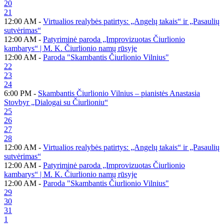
20
21
12:00 AM -
Virtualios realybės patirtys: „Angelų takais“ ir „Pasaulių
sutvėrimas“
12:00 AM -
Patyriminė paroda „Improvizuotas Čiurlionio
kambarys“ | M. K. Čiurlionio namų rūsyje
12:00 AM -
Paroda "Skambantis Čiurlionio Vilnius"
22
23
24
6:00 PM -
Skambantis Čiurlionio Vilnius – pianistės Anastasia
Stovbyr „Dialogai su Čiurlioniu“
25
26
27
28
12:00 AM -
Virtualios realybės patirtys: „Angelų takais“ ir „Pasaulių
sutvėrimas“
12:00 AM -
Patyriminė paroda „Improvizuotas Čiurlionio
kambarys“ | M. K. Čiurlionio namų rūsyje
12:00 AM -
Paroda "Skambantis Čiurlionio Vilnius"
29
30
31
1