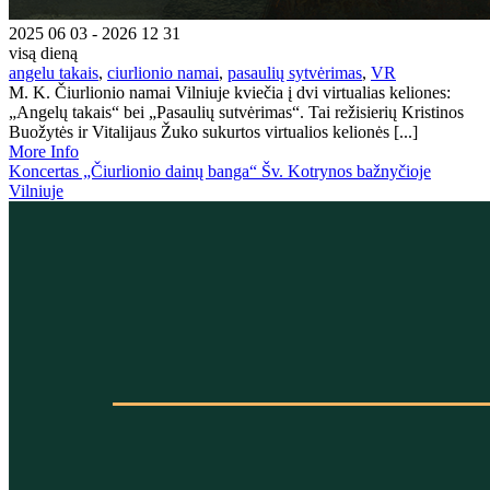
2025 06 03 - 2026 12 31
visą dieną
angelu takais
,
ciurlionio namai
,
pasaulių sytvėrimas
,
VR
M. K. Čiurlionio namai Vilniuje kviečia į dvi virtualias keliones:
„Angelų takais“ bei „Pasaulių sutvėrimas“. Tai režisierių Kristinos
Buožytės ir Vitalijaus Žuko sukurtos virtualios kelionės [...]
More Info
Koncertas „Čiurlionio dainų banga“ Šv. Kotrynos bažnyčioje
Vilniuje