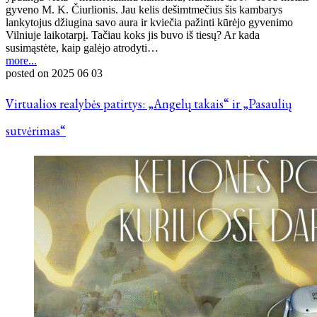
gyveno M. K. Čiurlionis. Jau kelis dešimtmečius šis kambarys
lankytojus džiugina savo aura ir kviečia pažinti kūrėjo gyvenimo
Vilniuje laikotarpį. Tačiau koks jis buvo iš tiesų? Ar kada
susimąstėte, kaip galėjo atrodyti…
more...
posted on
2025 06 03
Virtualios realybės patirtys: „Angelų takais“ ir „Pasaulių
sutvėrimas“