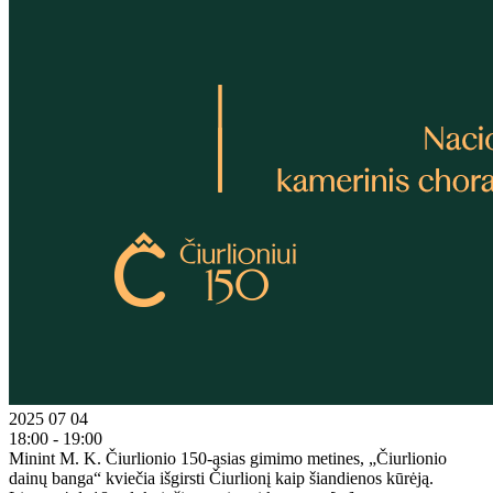
2025 07 04
18:00 - 19:00
Minint M. K. Čiurlionio 150-ąsias gimimo metines, „Čiurlionio
dainų banga“ kviečia išgirsti Čiurlionį kaip šiandienos kūrėją.