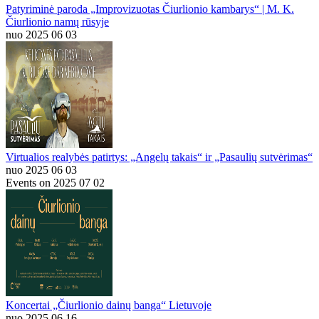
Patyriminė paroda „Improvizuotas Čiurlionio kambarys“ | M. K.
Čiurlionio namų rūsyje
nuo 2025 06 03
Virtualios realybės patirtys: „Angelų takais“ ir „Pasaulių sutvėrimas“
nuo 2025 06 03
Events on 2025 07 02
Koncertai „Čiurlionio dainų banga“ Lietuvoje
nuo 2025 06 16