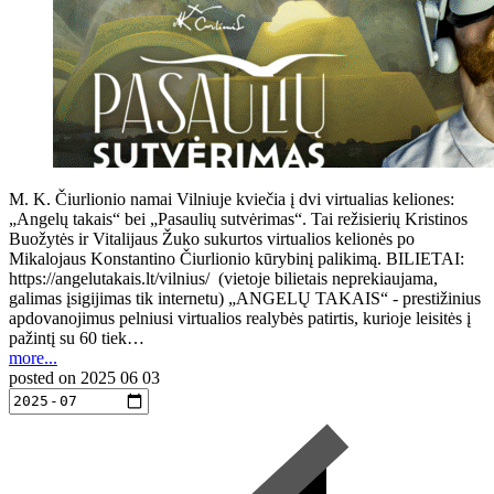
M. K. Čiurlionio namai Vilniuje kviečia į dvi virtualias keliones:
„Angelų takais“ bei „Pasaulių sutvėrimas“. Tai režisierių Kristinos
Buožytės ir Vitalijaus Žuko sukurtos virtualios kelionės po
Mikalojaus Konstantino Čiurlionio kūrybinį palikimą. BILIETAI:
https://angelutakais.lt/vilnius/ (vietoje bilietais neprekiaujama,
galimas įsigijimas tik internetu) „ANGELŲ TAKAIS“ - prestižinius
apdovanojimus pelniusi virtualios realybės patirtis, kurioje leisitės į
pažintį su 60 tiek…
more...
posted on
2025 06 03