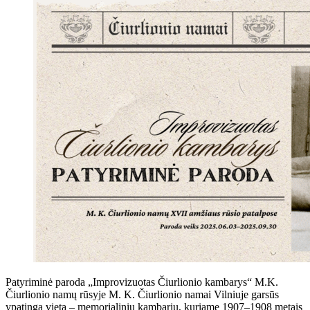
Patyriminė paroda „Improvizuotas Čiurlionio kambarys“ M.K.
Čiurlionio namų rūsyje M. K. Čiurlionio namai Vilniuje garsūs
ypatinga vieta – memorialiniu kambariu, kuriame 1907–1908 metais