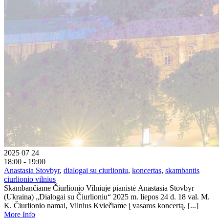
2025 07 24
18:00 - 19:00
Anastasia Stovbyr
,
dialogai su ciurlioniu
,
koncertas
,
skambantis
ciurlionio vilnius
Skambančiame Čiurlionio Vilniuje pianistė Anastasia Stovbyr
(Ukraina) „Dialogai su Čiurlioniu“ 2025 m. liepos 24 d. 18 val. M.
K. Čiurlionio namai, Vilnius Kviečiame į vasaros koncertą, [...]
More Info