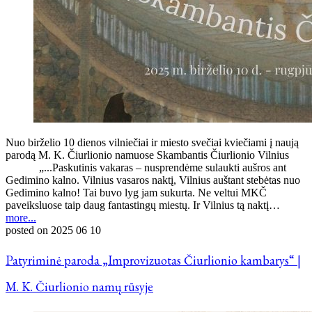
Nuo birželio 10 dienos vilniečiai ir miesto svečiai kviečiami į naują
parodą M. K. Čiurlionio namuose Skambantis Čiurlionio Vilnius
„...Paskutinis vakaras – nusprendėme sulaukti aušros ant
Gedimino kalno. Vilnius vasaros naktį, Vilnius auštant stebėtas nuo
Gedimino kalno! Tai buvo lyg jam sukurta. Ne veltui MKČ
paveiksluose taip daug fantastingų miestų. Ir Vilnius tą naktį…
more...
posted on
2025 06 10
Patyriminė paroda „Improvizuotas Čiurlionio kambarys“ |
M. K. Čiurlionio namų rūsyje