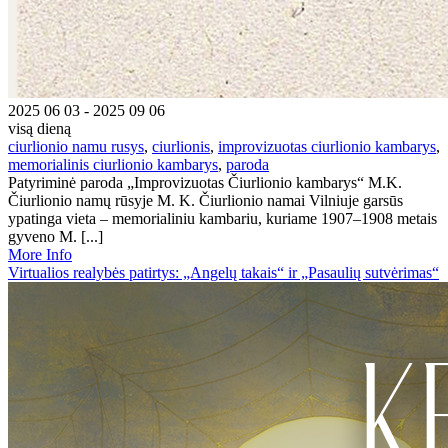
2025 06 03 - 2025 09 06
visą dieną
ciurlionio namu rusys
,
ciurlionis
,
improvizuotas ciurlionio kambarys
,
memorialinis ciurlionio kambarys
,
paroda
Patyriminė paroda „Improvizuotas Čiurlionio kambarys“ M.K.
Čiurlionio namų rūsyje M. K. Čiurlionio namai Vilniuje garsūs
ypatinga vieta – memorialiniu kambariu, kuriame 1907–1908 metais
gyveno M. [...]
More Info
Virtualios realybės patirtys: „Angelų takais“ ir „Pasaulių sutvėrimas“