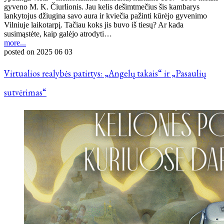
gyveno M. K. Čiurlionis. Jau kelis dešimtmečius šis kambarys
lankytojus džiugina savo aura ir kviečia pažinti kūrėjo gyvenimo
Vilniuje laikotarpį. Tačiau koks jis buvo iš tiesų? Ar kada
susimąstėte, kaip galėjo atrodyti…
more...
posted on
2025 06 03
Virtualios realybės patirtys: „Angelų takais“ ir „Pasaulių
sutvėrimas“