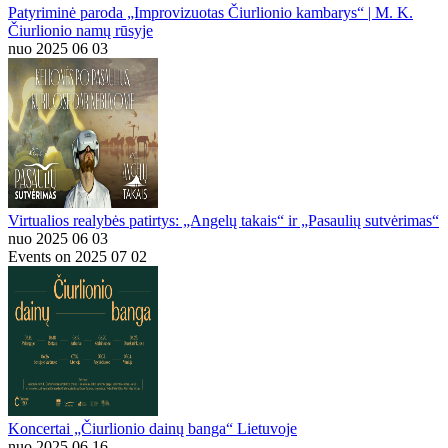
Patyriminė paroda „Improvizuotas Čiurlionio kambarys“ | M. K.
Čiurlionio namų rūsyje
nuo 2025 06 03
Virtualios realybės patirtys: „Angelų takais“ ir „Pasaulių sutvėrimas“
nuo 2025 06 03
Events on 2025 07 02
Koncertai „Čiurlionio dainų banga“ Lietuvoje
nuo 2025 06 16