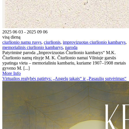
2025 06 03 - 2025 09 06
visą dieną
ciurlionio namu rusys
,
ciurlionis
,
improvizuotas ciurlionio kambarys
,
memorialinis ciurlionio kambarys
,
paroda
Patyriminė paroda „Improvizuotas Čiurlionio kambarys“ M.K.
Čiurlionio namų rūsyje M. K. Čiurlionio namai Vilniuje garsūs
ypatinga vieta – memorialiniu kambariu, kuriame 1907–1908 metais
gyveno M. [...]
More Info
Virtualios realybės patirtys: „Angelų takais“ ir „Pasaulių sutvėrimas“