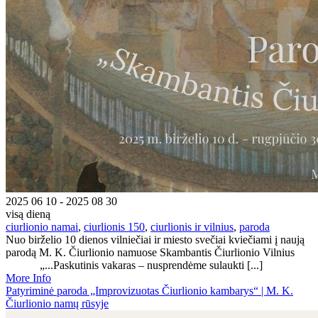
2025 06 10 - 2025 08 30
visą dieną
ciurlionio namai
,
ciurlionis 150
,
ciurlionis ir vilnius
,
paroda
Nuo birželio 10 dienos vilniečiai ir miesto svečiai kviečiami į naują
parodą M. K. Čiurlionio namuose Skambantis Čiurlionio Vilnius
„...Paskutinis vakaras – nusprendėme sulaukti [...]
More Info
Patyriminė paroda „Improvizuotas Čiurlionio kambarys“ | M. K.
Čiurlionio namų rūsyje