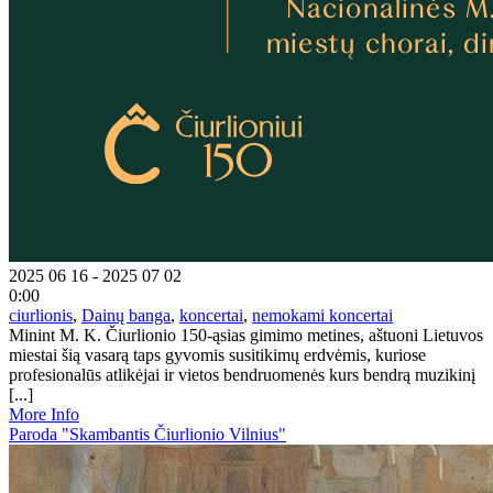
2025 06 16 - 2025 07 02
0:00
ciurlionis
,
Dainų banga
,
koncertai
,
nemokami koncertai
Minint M. K. Čiurlionio 150-ąsias gimimo metines, aštuoni Lietuvos
miestai šią vasarą taps gyvomis susitikimų erdvėmis, kuriose
profesionalūs atlikėjai ir vietos bendruomenės kurs bendrą muzikinį
[...]
More Info
Paroda "Skambantis Čiurlionio Vilnius"