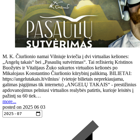
M. K. Čiurlionio namai Vilniuje kviečia į dvi virtualias keliones:
„Angelų takais“ bei „Pasaulių sutvėrimas“. Tai režisierių Kristinos
Buožytės ir Vitalijaus Žuko sukurtos virtualios kelionės po
Mikalojaus Konstantino Čiurlionio kūrybinį palikimą. BILIETAI:
https://angelutakais.lt/vilnius/ (vietoje bilietais neprekiaujama,
galimas įsigijimas tik internetu) „ANGELŲ TAKAIS“ - prestižinius
apdovanojimus pelniusi virtualios realybės patirtis, kurioje leisitės į
pažintį su 60 tiek…
more...
posted on
2025 06 03