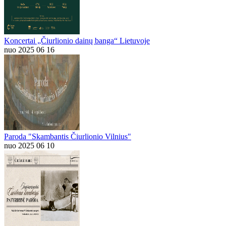
Koncertai „Čiurlionio dainų banga“ Lietuvoje
nuo 2025 06 16
Paroda "Skambantis Čiurlionio Vilnius"
nuo 2025 06 10