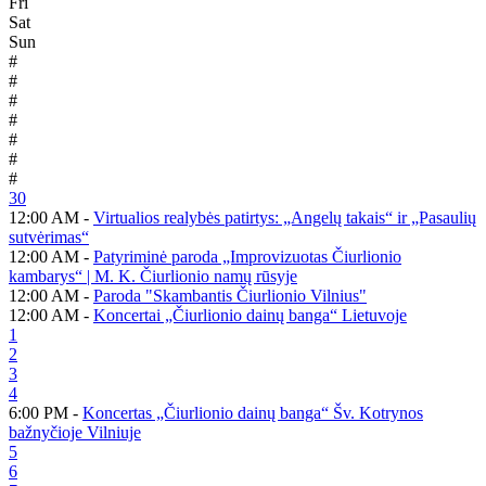
Fri
Sat
Sun
#
#
#
#
#
#
#
30
12:00 AM -
Virtualios realybės patirtys: „Angelų takais“ ir „Pasaulių
sutvėrimas“
12:00 AM -
Patyriminė paroda „Improvizuotas Čiurlionio
kambarys“ | M. K. Čiurlionio namų rūsyje
12:00 AM -
Paroda "Skambantis Čiurlionio Vilnius"
12:00 AM -
Koncertai „Čiurlionio dainų banga“ Lietuvoje
1
2
3
4
6:00 PM -
Koncertas „Čiurlionio dainų banga“ Šv. Kotrynos
bažnyčioje Vilniuje
5
6