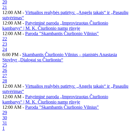
20
21
12:00 AM -
Virtualios realybės patirtys: „Angelų takais“ ir „Pasaulių
sutvėrimas“
12:00 AM -
Patyriminė paroda „Improvizuotas Čiurlionio
kambarys“ | M. K. Čiurlionio namų rūsyje
12:00 AM -
Paroda "Skambantis Čiurlionio Vilnius"
22
23
24
6:00 PM -
Skambantis Čiurlionio Vilnius – pianistės Anastasia
Stovbyr „Dialogai su Čiurlioniu“
25
26
27
28
12:00 AM -
Virtualios realybės patirtys: „Angelų takais“ ir „Pasaulių
sutvėrimas“
12:00 AM -
Patyriminė paroda „Improvizuotas Čiurlionio
kambarys“ | M. K. Čiurlionio namų rūsyje
12:00 AM -
Paroda "Skambantis Čiurlionio Vilnius"
29
30
31
1