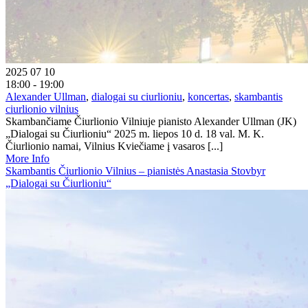
2025 07 10
18:00 - 19:00
Alexander Ullman
,
dialogai su ciurlioniu
,
koncertas
,
skambantis
ciurlionio vilnius
Skambančiame Čiurlionio Vilniuje pianisto Alexander Ullman (JK)
„Dialogai su Čiurlioniu“ 2025 m. liepos 10 d. 18 val. M. K.
Čiurlionio namai, Vilnius Kviečiame į vasaros [...]
More Info
Skambantis Čiurlionio Vilnius – pianistės Anastasia Stovbyr
„Dialogai su Čiurlioniu“