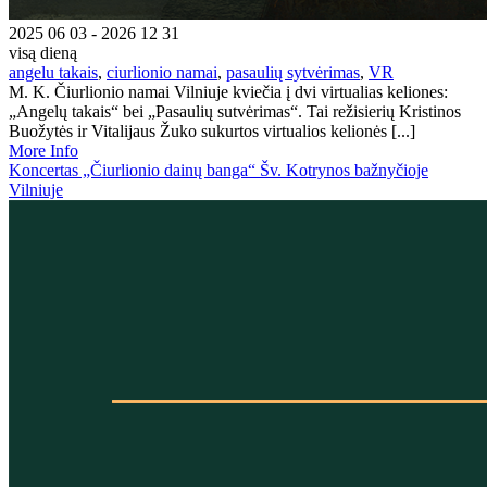
2025 06 03 - 2026 12 31
visą dieną
angelu takais
,
ciurlionio namai
,
pasaulių sytvėrimas
,
VR
M. K. Čiurlionio namai Vilniuje kviečia į dvi virtualias keliones:
„Angelų takais“ bei „Pasaulių sutvėrimas“. Tai režisierių Kristinos
Buožytės ir Vitalijaus Žuko sukurtos virtualios kelionės [...]
More Info
Koncertas „Čiurlionio dainų banga“ Šv. Kotrynos bažnyčioje
Vilniuje