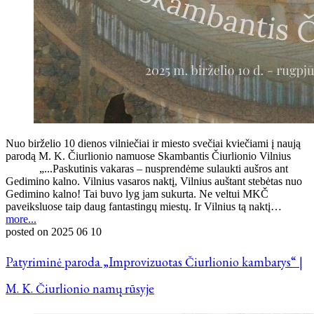
Nuo birželio 10 dienos vilniečiai ir miesto svečiai kviečiami į naują
parodą M. K. Čiurlionio namuose Skambantis Čiurlionio Vilnius
„...Paskutinis vakaras – nusprendėme sulaukti aušros ant
Gedimino kalno. Vilnius vasaros naktį, Vilnius auštant stebėtas nuo
Gedimino kalno! Tai buvo lyg jam sukurta. Ne veltui MKČ
paveiksluose taip daug fantastingų miestų. Ir Vilnius tą naktį…
more...
posted on
2025 06 10
Patyriminė paroda „Improvizuotas Čiurlionio kambarys“ |
M. K. Čiurlionio namų rūsyje