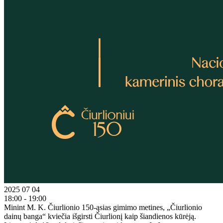
2025 07 04
18:00 - 19:00
Minint M. K. Čiurlionio 150-ąsias gimimo metines, „Čiurlionio
dainų banga“ kviečia išgirsti Čiurlionį kaip šiandienos kūrėją.