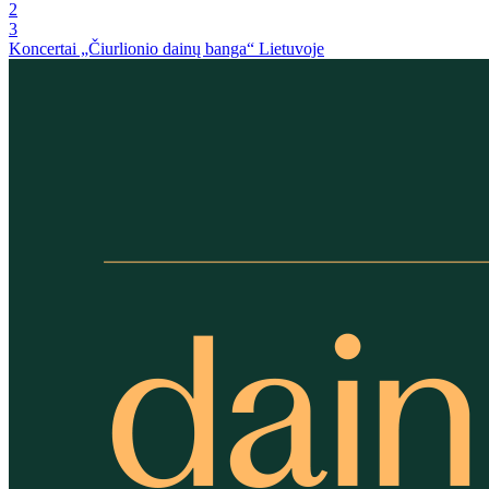
2
3
Koncertai „Čiurlionio dainų banga“ Lietuvoje