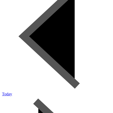
Today