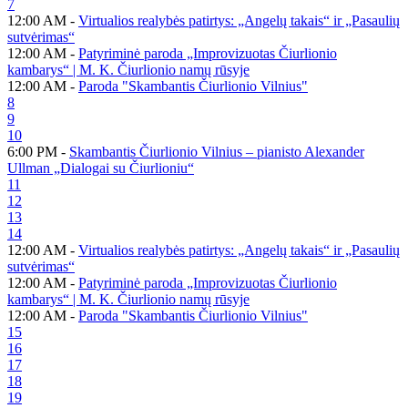
7
12:00 AM -
Virtualios realybės patirtys: „Angelų takais“ ir „Pasaulių
sutvėrimas“
12:00 AM -
Patyriminė paroda „Improvizuotas Čiurlionio
kambarys“ | M. K. Čiurlionio namų rūsyje
12:00 AM -
Paroda "Skambantis Čiurlionio Vilnius"
8
9
10
6:00 PM -
Skambantis Čiurlionio Vilnius – pianisto Alexander
Ullman „Dialogai su Čiurlioniu“
11
12
13
14
12:00 AM -
Virtualios realybės patirtys: „Angelų takais“ ir „Pasaulių
sutvėrimas“
12:00 AM -
Patyriminė paroda „Improvizuotas Čiurlionio
kambarys“ | M. K. Čiurlionio namų rūsyje
12:00 AM -
Paroda "Skambantis Čiurlionio Vilnius"
15
16
17
18
19