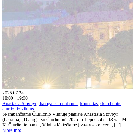
2025 07 24
18:00 - 19:00
Anastasia Stovbyr
,
dialogai su ciurlioniu
,
koncertas
,
skambantis
ciurlionio vilnius
Skambančiame Čiurlionio Vilniuje pianistė Anastasia Stovbyr
(Ukraina) „Dialogai su Čiurlioniu“ 2025 m. liepos 24 d. 18 val. M.
K. Čiurlionio namai, Vilnius Kviečiame į vasaros koncertą, [...]
More Info