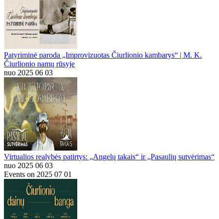
Patyriminė paroda „Improvizuotas Čiurlionio kambarys“ | M. K.
Čiurlionio namų rūsyje
nuo 2025 06 03
Virtualios realybės patirtys: „Angelų takais“ ir „Pasaulių sutvėrimas“
nuo 2025 06 03
Events on 2025 07 01