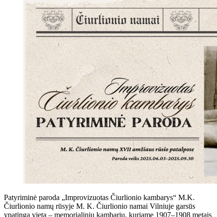
Patyriminė paroda „Improvizuotas Čiurlionio kambarys“ M.K.
Čiurlionio namų rūsyje M. K. Čiurlionio namai Vilniuje garsūs
ypatinga vieta – memorialiniu kambariu, kuriame 1907–1908 metais