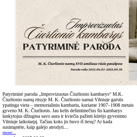
Patyriminė paroda „Improvizuotas Čiurlionio kambarys“ M.K.
Čiurlionio namų rūsyje M. K. Čiurlionio namai Vilniuje garsūs
ypatinga vieta – memorialiniu kambariu, kuriame 1907–1908 metais
gyveno M. K. Čiurlionis. Jau kelis dešimtmečius šis kambarys
lankytojus džiugina savo aura ir kviečia pažinti kūrėjo gyvenimo
Vilniuje laikotarpį. Tačiau koks jis buvo iš tiesų? Ar kada
susimąstėte, kaip galėjo atrodyti…
more...