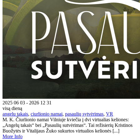
2025 06 03 - 2026 12 31
visą dieną
angelu takais
,
ciurlionio namai
,
pasaulių sytvėrimas
,
VR
M. K. Čiurlionio namai Vilniuje kviečia į dvi virtualias keliones:
„Angelų takais“ bei „Pasaulių sutvėrimas“. Tai režisierių Kristinos
Buožytės ir Vitalijaus Žuko sukurtos virtualios kelionės [...]
More Info