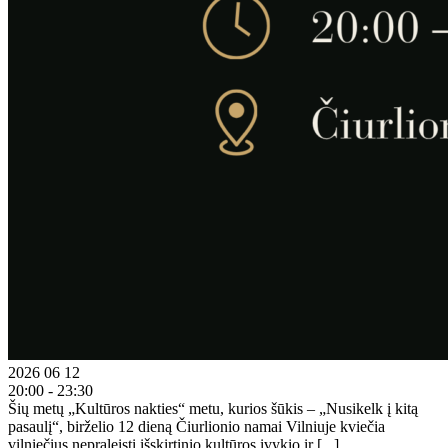
2026 06 12
20:00 - 23:30
Šių metų „Kultūros nakties“ metu, kurios šūkis – „Nusikelk į kitą
pasaulį“, birželio 12 dieną Čiurlionio namai Vilniuje kviečia
vilniečius nepraleisti išskirtinio kultūros įvykio ir [...]