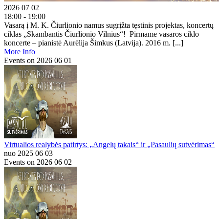
2026 07 02
18:00 - 19:00
Vasarą į M. K. Čiurlionio namus sugrįžta tęstinis projektas, koncertų
ciklas „Skambantis Čiurlionio Vilnius“! Pirmame vasaros ciklo
koncerte – pianistė Aurēlija Šimkus (Latvija). 2016 m. [...]
More Info
Events on 2026 06 01
Virtualios realybės patirtys: „Angelų takais“ ir „Pasaulių sutvėrimas“
nuo 2025 06 03
Events on 2026 06 02