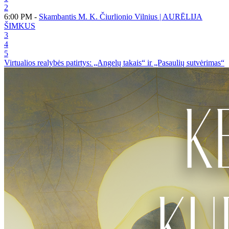
2
6:00 PM -
Skambantis M. K. Čiurlionio Vilnius | AURĒLIJA
ŠIMKUS
3
4
5
Virtualios realybės patirtys: „Angelų takais“ ir „Pasaulių sutvėrimas“