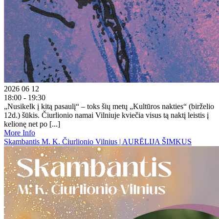
2026 06 12
18:00 - 19:30
„Nusikelk į kitą pasaulį“ – toks šių metų „Kultūros nakties“ (birželio
12d.) šūkis. Čiurlionio namai Vilniuje kviečia visus tą naktį leistis į
kelionę net po [...]
More Info
Skambantis M. K. Čiurlionio Vilnius | AURĒLIJA ŠIMKUS