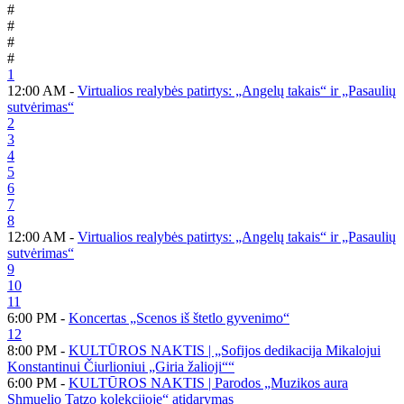
#
#
#
#
1
12:00 AM -
Virtualios realybės patirtys: „Angelų takais“ ir „Pasaulių
sutvėrimas“
2
3
4
5
6
7
8
12:00 AM -
Virtualios realybės patirtys: „Angelų takais“ ir „Pasaulių
sutvėrimas“
9
10
11
6:00 PM -
Koncertas „Scenos iš štetlo gyvenimo“
12
8:00 PM -
KULTŪROS NAKTIS | „Sofijos dedikacija Mikalojui
Konstantinui Čiurlioniui „Giria žalioji““
6:00 PM -
KULTŪROS NAKTIS | Parodos „Muzikos aura
Shmuelio Tatzo kolekcijoje“ atidarymas