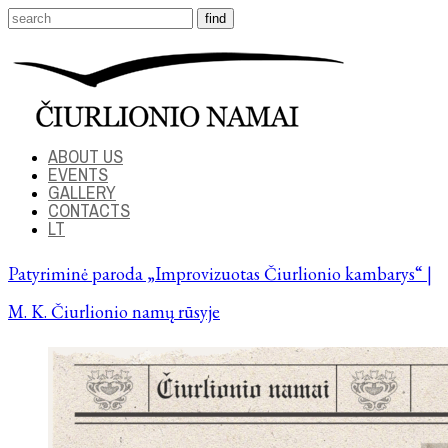
ABOUT US
EVENTS
GALLERY
CONTACTS
LT
Patyriminė paroda „Improvizuotas Čiurlionio kambarys“ |
M. K. Čiurlionio namų rūsyje