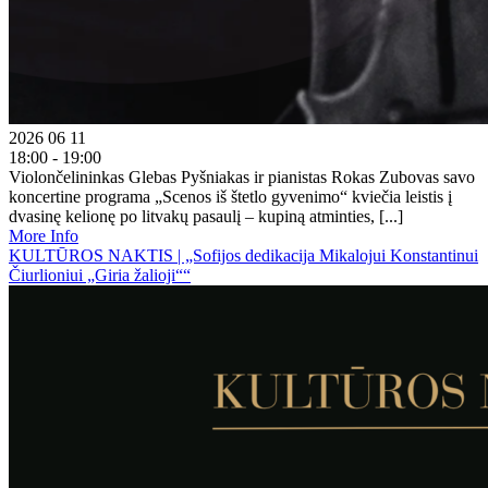
2026 06 11
18:00 - 19:00
Violončelininkas Glebas Pyšniakas ir pianistas Rokas Zubovas savo
koncertine programa „Scenos iš štetlo gyvenimo“ kviečia leistis į
dvasinę kelionę po litvakų pasaulį – kupiną atminties, [...]
More Info
KULTŪROS NAKTIS | „Sofijos dedikacija Mikalojui Konstantinui
Čiurlioniui „Giria žalioji““