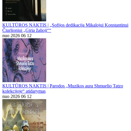
KULTŪROS NAKTIS | „Sofijos dedikacija Mikalojui Konstantinui
Čiurlioniui „Giria žalioji““
nuo 2026 06 12
KULTŪROS NAKTIS | Parodos „Muzikos aura Shmuelio Tatzo
kolekcijoje“ atidarymas
nuo 2026 06 12