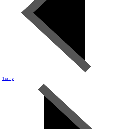
Today