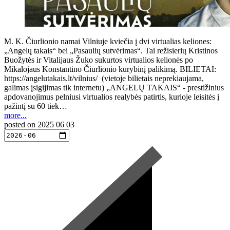
M. K. Čiurlionio namai Vilniuje kviečia į dvi virtualias keliones:
„Angelų takais“ bei „Pasaulių sutvėrimas“. Tai režisierių Kristinos
Buožytės ir Vitalijaus Žuko sukurtos virtualios kelionės po
Mikalojaus Konstantino Čiurlionio kūrybinį palikimą. BILIETAI:
https://angelutakais.lt/vilnius/ (vietoje bilietais neprekiaujama,
galimas įsigijimas tik internetu) „ANGELŲ TAKAIS“ - prestižinius
apdovanojimus pelniusi virtualios realybės patirtis, kurioje leisitės į
pažintį su 60 tiek…
more...
posted on
2025 06 03