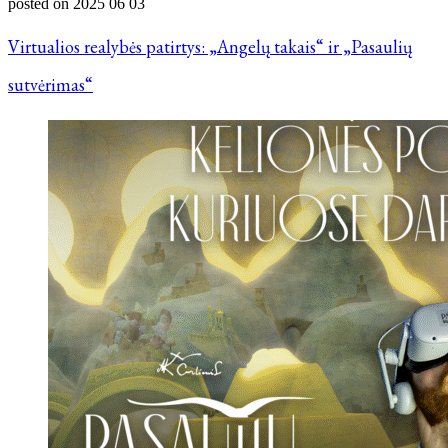
posted on
2025 06 03
Virtualios realybės patirtys: „Angelų takais“ ir „Pasaulių
sutvėrimas“