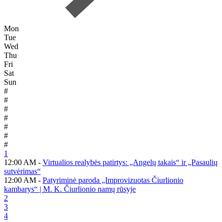
Mon
Tue
Wed
Thu
Fri
Sat
Sun
#
#
#
#
#
#
#
1
12:00 AM -
Virtualios realybės patirtys: „Angelų takais“ ir „Pasaulių
sutvėrimas“
12:00 AM -
Patyriminė paroda „Improvizuotas Čiurlionio
kambarys“ | M. K. Čiurlionio namų rūsyje
2
3
4