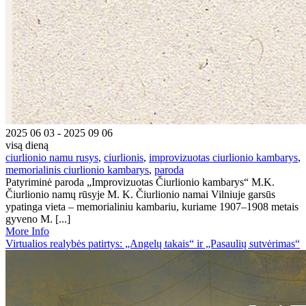
2025 06 03 - 2025 09 06
visą dieną
ciurlionio namu rusys
,
ciurlionis
,
improvizuotas ciurlionio kambarys
,
memorialinis ciurlionio kambarys
,
paroda
Patyriminė paroda „Improvizuotas Čiurlionio kambarys“ M.K.
Čiurlionio namų rūsyje M. K. Čiurlionio namai Vilniuje garsūs
ypatinga vieta – memorialiniu kambariu, kuriame 1907–1908 metais
gyveno M. [...]
More Info
Virtualios realybės patirtys: „Angelų takais“ ir „Pasaulių sutvėrimas“