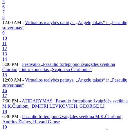
5
6
7
8
12:00 AM -
Virtualios realybės patirtys: „Angelų takais“ ir „Pasaulių
sutvėrimas“
9
10
11
12
13
14
5:00 PM -
Festivalio „Pasaulio fortepijono žvaigždės sveikina
Čiurlionį“ intro koncertas „Svajoti su Čiurlioniu“
15
12:00 AM -
Virtualios realybės patirtys: „Angelų takais“ ir „Pasaulių
sutvėrimas“
16
17
7:00 PM -
ATIDARYMAS | Pasaulio fortepijono žvaigždės sveikina
M.K.Čiurlionį | DMITRI LEVKOVICH, GEORGE LI
18
6:30 PM -
Pasaulio fortepijono žvaigždės sveikina M.K.Čiurlionį |
Andrius Žlabys, Havard Gimse
19