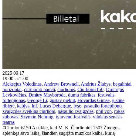
2025 09 17
19:00 - 21:00
Aleksejus Volodinas
,
Andrew Brownell
,
Andrius Žlabys
,
begaliniai
horizontai
,
ciurlionio namai
,
ciurlionis
,
Ciurlionis150
,
Dmitrijus
Levkovičius
,
Dmitry Mayboroda
,
dumu fabrikas
,
festivalis
,
fortepijonas
,
George Li
,
gustav piekut
,
Hovardas Gimse
,
justine
ribiere
,
kablys
,
lnf
,
Lucas Debargue
,
lvso
,
pasaulio fortepijono
zvaigzdes sveikina ciurlioni
,
pasaulio zvaigzdes
,
phil von
,
rokas
zubovas
,
Szymon Nehring
,
tytuvenu festivalis
,
vilniaus senasis
teatras
#Ciurlionis150 Ar tikite, kad M. K. Čiurlioniui 150? Žmogus,
aplenkęs savo laiką, šiandien sugrįžta muzikos kalba, kurią