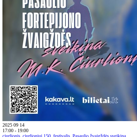
2025 09 14
17:00 - 19:00
ciurlionis
,
ciurlioniui 150
,
festivalis
,
Pasaulio žvaigždės sveikiną