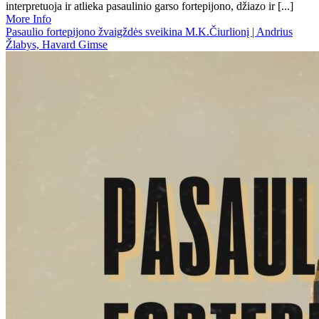
interpretuoja ir atlieka pasaulinio garso fortepijono, džiazo ir [...]
More Info
Pasaulio fortepijono žvaigždės sveikina M.K.Čiurlionį | Andrius
Žlabys, Havard Gimse