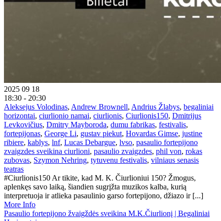
2025 09 18
18:30 - 20:30
Aleksejus Volodinas
,
Andrew Brownell
,
Andrius Žlabys
,
begaliniai
horizontai
,
ciurlionio namai
,
ciurlionis
,
Ciurlionis150
,
Dmitrijus
Levkovičius
,
Dmitry Mayboroda
,
dumu fabrikas
,
festivalis
,
fortepijonas
,
George Li
,
gustav piekut
,
Hovardas Gimse
,
justine
ribiere
,
kablys
,
lnf
,
Lucas Debargue
,
lvso
,
pasaulio fortepijono
zvaigzdes sveikina ciurlioni
,
pasaulio zvaigzdes
,
phil von
,
rokas
zubovas
,
Szymon Nehring
,
tytuvenu festivalis
,
vilniaus senasis
teatras
#Ciurlionis150 Ar tikite, kad M. K. Čiurlioniui 150? Žmogus,
aplenkęs savo laiką, šiandien sugrįžta muzikos kalba, kurią
interpretuoja ir atlieka pasaulinio garso fortepijono, džiazo ir [...]
More Info
Pasaulio fortepijono žvaigždės sveikina M.K.Čiurlionį | Begaliniai