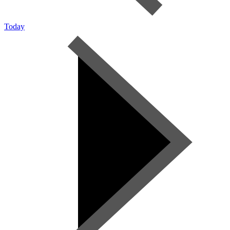
Today