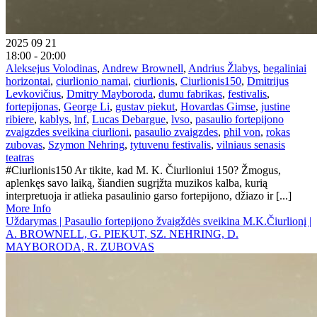
2025 09 21
18:00 - 20:00
Aleksejus Volodinas
,
Andrew Brownell
,
Andrius Žlabys
,
begaliniai
horizontai
,
ciurlionio namai
,
ciurlionis
,
Ciurlionis150
,
Dmitrijus
Levkovičius
,
Dmitry Mayboroda
,
dumu fabrikas
,
festivalis
,
fortepijonas
,
George Li
,
gustav piekut
,
Hovardas Gimse
,
justine
ribiere
,
kablys
,
lnf
,
Lucas Debargue
,
lvso
,
pasaulio fortepijono
zvaigzdes sveikina ciurlioni
,
pasaulio zvaigzdes
,
phil von
,
rokas
zubovas
,
Szymon Nehring
,
tytuvenu festivalis
,
vilniaus senasis
teatras
#Ciurlionis150 Ar tikite, kad M. K. Čiurlioniui 150? Žmogus,
aplenkęs savo laiką, šiandien sugrįžta muzikos kalba, kurią
interpretuoja ir atlieka pasaulinio garso fortepijono, džiazo ir [...]
More Info
Uždarymas | Pasaulio fortepijono žvaigždės sveikina M.K.Čiurlionį |
A. BROWNELL, G. PIEKUT, SZ. NEHRING, D.
MAYBORODA, R. ZUBOVAS