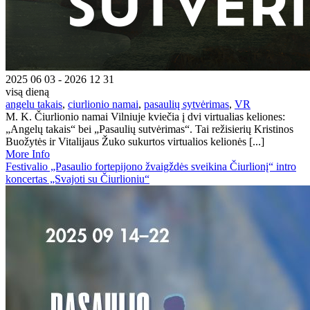
2025 06 03 - 2026 12 31
visą dieną
angelu takais
,
ciurlionio namai
,
pasaulių sytvėrimas
,
VR
M. K. Čiurlionio namai Vilniuje kviečia į dvi virtualias keliones:
„Angelų takais“ bei „Pasaulių sutvėrimas“. Tai režisierių Kristinos
Buožytės ir Vitalijaus Žuko sukurtos virtualios kelionės [...]
More Info
Festivalio „Pasaulio fortepijono žvaigždės sveikina Čiurlionį“ intro
koncertas „Svajoti su Čiurlioniu“