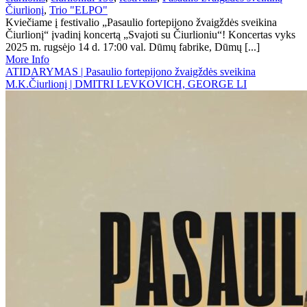
Čiurlionį
,
Trio "ELPO"
Kviečiame į festivalio „Pasaulio fortepijono žvaigždės sveikina
Čiurlionį“ įvadinį koncertą „Svajoti su Čiurlioniu“! Koncertas vyks
2025 m. rugsėjo 14 d. 17:00 val. Dūmų fabrike, Dūmų [...]
More Info
ATIDARYMAS | Pasaulio fortepijono žvaigždės sveikina
M.K.Čiurlionį | DMITRI LEVKOVICH, GEORGE LI