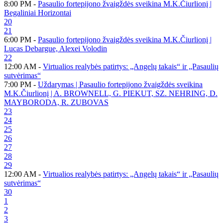
8:00 PM -
Pasaulio fortepijono žvaigždės sveikina M.K.Čiurlionį |
Begaliniai Horizontai
20
21
6:00 PM -
Pasaulio fortepijono žvaigždės sveikina M.K.Čiurlionį |
Lucas Debargue, Alexei Volodin
22
12:00 AM -
Virtualios realybės patirtys: „Angelų takais“ ir „Pasaulių
sutvėrimas“
7:00 PM -
Uždarymas | Pasaulio fortepijono žvaigždės sveikina
M.K.Čiurlionį | A. BROWNELL, G. PIEKUT, SZ. NEHRING, D.
MAYBORODA, R. ZUBOVAS
23
24
25
26
27
28
29
12:00 AM -
Virtualios realybės patirtys: „Angelų takais“ ir „Pasaulių
sutvėrimas“
30
1
2
3