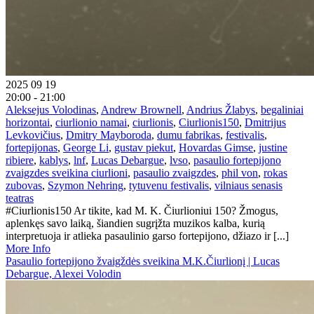
2025 09 19
20:00 - 21:00
Aleksejus Volodinas
,
Andrew Brownell
,
Andrius Žlabys
,
begaliniai
horizontai
,
ciurlionio namai
,
ciurlionis
,
Ciurlionis150
,
Dmitrijus
Levkovičius
,
Dmitry Mayboroda
,
dumu fabrikas
,
festivalis
,
fortepijonas
,
George Li
,
gustav piekut
,
Hovardas Gimse
,
justine
ribiere
,
kablys
,
lnf
,
Lucas Debargue
,
lvso
,
pasaulio fortepijono
zvaigzdes sveikina ciurlioni
,
pasaulio zvaigzdes
,
phil von
,
rokas
zubovas
,
Szymon Nehring
,
tytuvenu festivalis
,
vilniaus senasis
teatras
#Ciurlionis150 Ar tikite, kad M. K. Čiurlioniui 150? Žmogus,
aplenkęs savo laiką, šiandien sugrįžta muzikos kalba, kurią
interpretuoja ir atlieka pasaulinio garso fortepijono, džiazo ir [...]
More Info
Pasaulio fortepijono žvaigždės sveikina M.K.Čiurlionį | Lucas
Debargue, Alexei Volodin