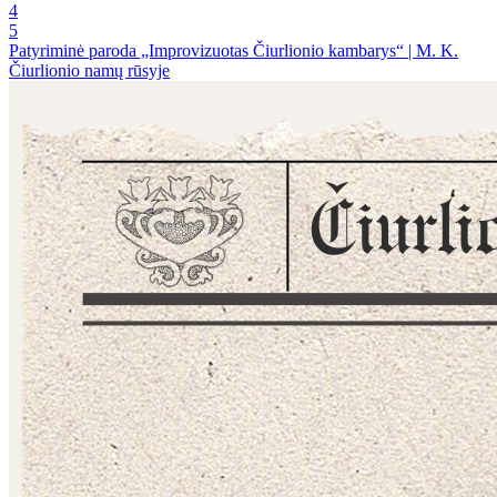
4
5
Patyriminė paroda „Improvizuotas Čiurlionio kambarys“ | M. K.
Čiurlionio namų rūsyje