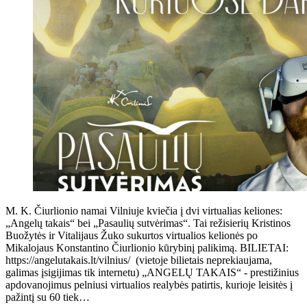
M. K. Čiurlionio namai Vilniuje kviečia į dvi virtualias keliones:
„Angelų takais“ bei „Pasaulių sutvėrimas“. Tai režisierių Kristinos
Buožytės ir Vitalijaus Žuko sukurtos virtualios kelionės po
Mikalojaus Konstantino Čiurlionio kūrybinį palikimą. BILIETAI:
https://angelutakais.lt/vilnius/ (vietoje bilietais neprekiaujama,
galimas įsigijimas tik internetu) „ANGELŲ TAKAIS“ - prestižinius
apdovanojimus pelniusi virtualios realybės patirtis, kurioje leisitės į
pažintį su 60 tiek…