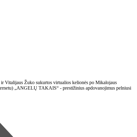
 ir Vitalijaus Žuko sukurtos virtualios kelionės po Mikalojaus
tik internetu) „ANGELŲ TAKAIS“ - prestižinius apdovanojimus pelniusi