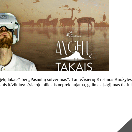
elų takais“ bei „Pasaulių sutvėrimas“. Tai režisierių Kristinos Buožytės
kais.lt/vilnius/ (vietoje bilietais neprekiaujama, galimas įsigijimas 