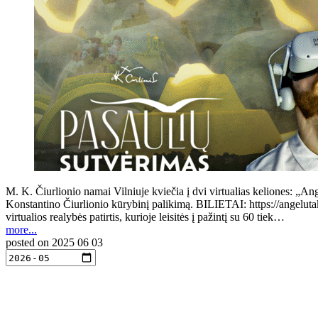
M. K. Čiurlionio namai Vilniuje kviečia į dvi virtualias keliones: „Ang
Konstantino Čiurlionio kūrybinį palikimą. BILIETAI: https://angeluta
virtualios realybės patirtis, kurioje leisitės į pažintį su 60 tiek…
more...
posted on
2025 06 03