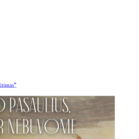
vėrimas“