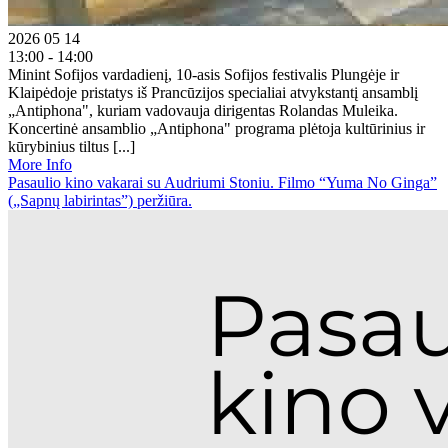
2026 05 14
13:00 - 14:00
Minint Sofijos vardadienį, 10-asis Sofijos festivalis Plungėje ir
Klaipėdoje pristatys iš Prancūzijos specialiai atvykstantį ansamblį
„Antiphona", kuriam vadovauja dirigentas Rolandas Muleika.
Koncertinė ansamblio „Antiphona" programa plėtoja kultūrinius ir
kūrybinius tiltus [...]
More Info
Pasaulio kino vakarai su Audriumi Stoniu. Filmo “Yuma No Ginga”
(„Sapnų labirintas”) peržiūra.