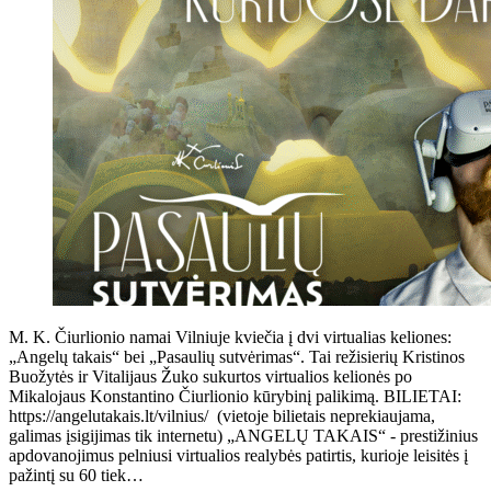
M. K. Čiurlionio namai Vilniuje kviečia į dvi virtualias keliones:
„Angelų takais“ bei „Pasaulių sutvėrimas“. Tai režisierių Kristinos
Buožytės ir Vitalijaus Žuko sukurtos virtualios kelionės po
Mikalojaus Konstantino Čiurlionio kūrybinį palikimą. BILIETAI:
https://angelutakais.lt/vilnius/ (vietoje bilietais neprekiaujama,
galimas įsigijimas tik internetu) „ANGELŲ TAKAIS“ - prestižinius
apdovanojimus pelniusi virtualios realybės patirtis, kurioje leisitės į
pažintį su 60 tiek…