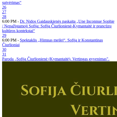
sutvėrimas“
26
27
28
6:00 PM -
Dr. Nidos Gaidauskienės paskaita „Une Inconnue Sophie
/ Nepažįstamoji Sofija: Sofija Čiurlionienė-Kymantaitė ir prancūzų
kultūros kontekstai“
29
6:00 PM -
Spektaklis „Himnas meilei“. Sofija ir Konstantinas
Čiurlioniai
30
31
Paroda „Sofija Čiurlionienė (Kymantaitė). Vertingas gyvenimas".