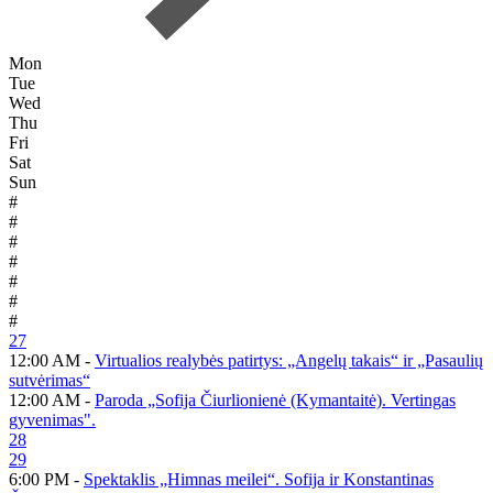
Mon
Tue
Wed
Thu
Fri
Sat
Sun
#
#
#
#
#
#
#
27
12:00 AM -
Virtualios realybės patirtys: „Angelų takais“ ir „Pasaulių
sutvėrimas“
12:00 AM -
Paroda „Sofija Čiurlionienė (Kymantaitė). Vertingas
gyvenimas".
28
29
6:00 PM -
Spektaklis „Himnas meilei“. Sofija ir Konstantinas