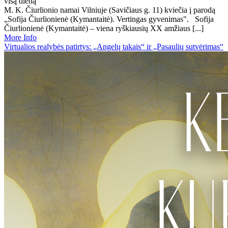
visą dieną
M. K. Čiurlionio namai Vilniuje (Savičiaus g. 11) kviečia į parodą
„Sofija Čiurlionienė (Kymantaitė). Vertingas gyvenimas". Sofija
Čiurlionienė (Kymantaitė) – viena ryškiausių XX amžiaus [...]
More Info
Virtualios realybės patirtys: „Angelų takais“ ir „Pasaulių sutvėrimas“