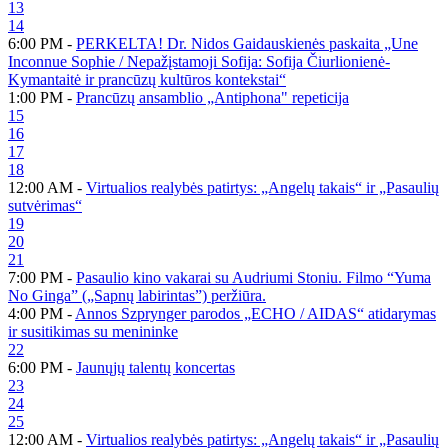
13
14
6:00 PM -
PERKELTA! Dr. Nidos Gaidauskienės paskaita „Une
Inconnue Sophie / Nepažįstamoji Sofija: Sofija Čiurlionienė-
Kymantaitė ir prancūzų kultūros kontekstai“
1:00 PM -
Prancūzų ansamblio „Antiphona" repeticija
15
16
17
18
12:00 AM -
Virtualios realybės patirtys: „Angelų takais“ ir „Pasaulių
sutvėrimas“
19
20
21
7:00 PM -
Pasaulio kino vakarai su Audriumi Stoniu. Filmo “Yuma
No Ginga” („Sapnų labirintas”) peržiūra.
4:00 PM -
Annos Szprynger parodos „ECHO / AIDAS“ atidarymas
ir susitikimas su menininke
22
6:00 PM -
Jaunųjų talentų koncertas
23
24
25
12:00 AM -
Virtualios realybės patirtys: „Angelų takais“ ir „Pasaulių