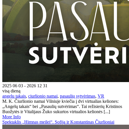
2025 06 03 - 2026 12 31
visą dieną
angelu takais
,
ciurlionio namai
,
pasaulių sytvėrimas
,
VR
M. K. Čiurlionio namai Vilniuje kviečia į dvi virtualias keliones:
„Angelų takais“ bei „Pasaulių sutvėrimas“. Tai režisierių Kristinos
Buožytės ir Vitalijaus Žuko sukurtos virtualios kelionės [...]
More Info
Spektaklis „Himnas meilei“. Sofija ir Konstantinas Čiurlioniai