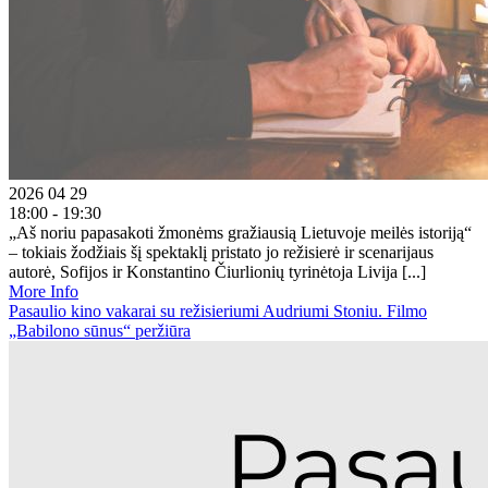
2026 04 29
18:00 - 19:30
„Aš noriu papasakoti žmonėms gražiausią Lietuvoje meilės istoriją“
– tokiais žodžiais šį spektaklį pristato jo režisierė ir scenarijaus
autorė, Sofijos ir Konstantino Čiurlionių tyrinėtoja Livija [...]
More Info
Pasaulio kino vakarai su režisieriumi Audriumi Stoniu. Filmo
„Babilono sūnus“ peržiūra