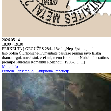
2026 05 14
18:00 - 19:30
PERKELTA Į GEGUŽĖS 28d., 18val. „Nepažįstamoji...“ –
taip Sofija Čiurlionienė-Kymantaitė pasirašė pirmąjį savo laišką
dramaturgui, novelistui, eseistui, meno istorikui ir Nobelio literatūros
premijos laureatui Romainui Rollandui. 1930-ųjų [...]
More Info
Prancūzų ansamblio „Antiphona" repeticija