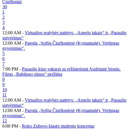
Čiurlioniai
30
1
2
3
4
12:00 AM -
Virtualios realybės patirtys: „Angelų takais“ ir „Pasaulių
sutvėrimas“
12:00 AM -
Paroda „Sofija Čiurlionienė (Kymantaitė). Vertingas
gyvenimas".
5
6
7
7:00 PM -
Pasaulio kino vakarai su režisieriumi Audriumi Stoniu.
Filmo „Babilono sūnus“ peržiūra
8
9
10
11
12:00 AM -
Virtualios realybės patirtys: „Angelų takais“ ir „Pasaulių
sutvėrimas“
12:00 AM -
Paroda „Sofija Čiurlionienė (Kymantaitė). Vertingas
gyvenimas".
12
6:00 PM -
Roko Zubovo klasės studentų koncertas