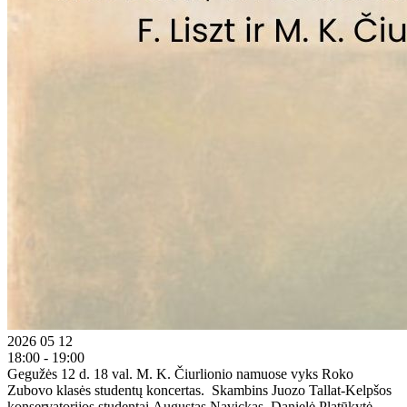
2026 05 12
18:00 - 19:00
Gegužės 12 d. 18 val. M. K. Čiurlionio namuose vyks Roko
Zubovo klasės studentų koncertas. Skambins Juozo Tallat-Kelpšos
konservatorijos studentai Augustas Navickas, Danielė Platūkytė