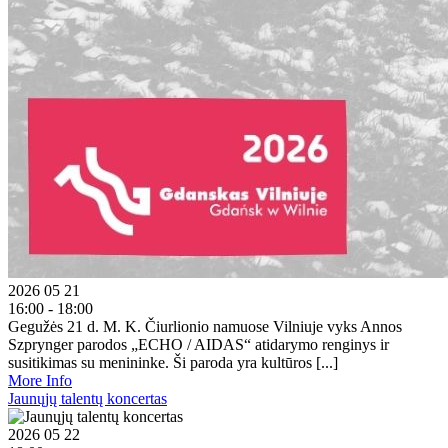
2026 05 21
16:00 - 18:00
Gegužės 21 d. M. K. Čiurlionio namuose Vilniuje vyks Annos
Szprynger parodos „ECHO / AIDAS“ atidarymo renginys ir
susitikimas su menininke. Ši paroda yra kultūros [...]
More Info
Jaunųjų talentų koncertas
2026 05 22