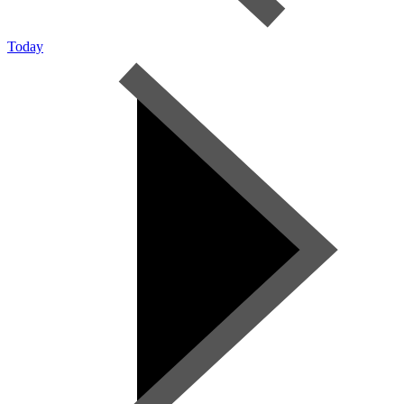
Today