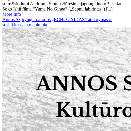
su režisieriumi Audriumi Stoniu žiūrėsime japonų kino režisieriaus
Sogo Ishii filmą “Yuma No Ginga” („Sapnų labirintas”) [...]
More Info
Annos Szprynger parodos „ECHO / AIDAS“ atidarymas ir
susitikimas su menininke