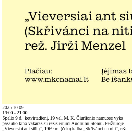
2025 10 09
19:00 - 21:00
Spalio 9 d., ketvirtadienį, 19 val. M. K. Čiurlionio namuose vyks
pasaulio kino vakaras su režisieriumi Audriumi Stoniu. Peržiūroje
„Vieversiai ant siūlų“, 1969 m. (čekų kalba „Skřivánci na niti“, rež.