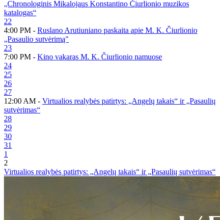
„Chronologinis Mikalojaus Konstantino Čiurlionio muzikos
katalogas“
22
4:00 PM -
Ruslano Arutiuniano paskaita apie M. K. Čiurlionio
„Pasaulio sutvėrimą"
23
7:00 PM -
Kino vakaras M. K. Čiurlionio namuose
24
25
26
27
12:00 AM -
Virtualios realybės patirtys: „Angelų takais“ ir „Pasaulių
sutvėrimas“
28
29
30
31
1
2
Virtualios realybės patirtys: „Angelų takais“ ir „Pasaulių sutvėrimas“