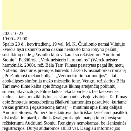
2025 10 23
19:00 - 21:00
Spalio 23 d., ketvirtadienį, 19 val. M. K. Čiurlionio namai Vilniuje
kviečia tęsti užmiršto arba dažnai neatrasto kino lobyno pažintį
susitikimų cikle „Pasaulio kino vakarai su režisieriumi Audriumi
Stoniu“. Peržiūroje „Verkmeisterio harmonijos“ (Werckmeister
harmóniák, 2000), rež. Béla Tarr. Filmas pastatytas pagal šių metų
Nobelio literatūros premijos laureato László Krasznahorkai romaną
„Priešinimosi melancholija“. „Verkmeisterio harmonijos“ – tai
apokalipsės simfonija mažo miestelio fone. Vengrų režisierius Béla
Tarr savo filme kalba apie žmogaus likimą artėjančių politinių
sutemų akivaizdoje. Filme laikas teka labai lėtai, bet kiekvienas
kadras – tarsi muzikinis tonas, skambantis visoje visatoje. Tai filmas
apie žmogaus nesugebėjimą išlaikyti harmonijos pasaulyje, kuriame
viskas grimzta į egzistencinę tamsą“ – mintimis apie filmą dalijasi
Audrius Stonys. Po peržiūros žiūrovai tradiciškai kviečiami pasilikti
diskusijai ir aptarti, dalintis įžvalgomis apie matytą kino juostą su
režisieriumi Audriumi Stoniu. Renginys nemokamas, be išankstinės
registracijos. Durys atidaromos 18:30 val. Daugiau informacijos