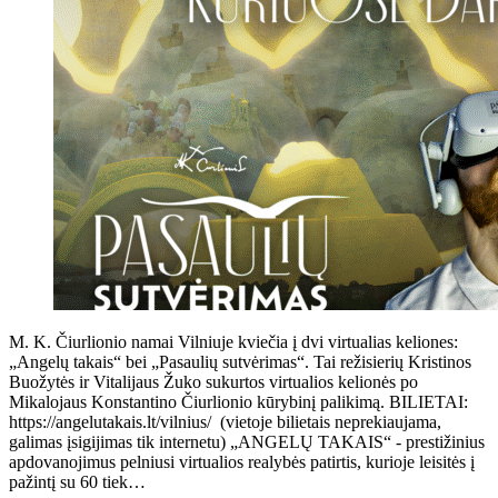
M. K. Čiurlionio namai Vilniuje kviečia į dvi virtualias keliones:
„Angelų takais“ bei „Pasaulių sutvėrimas“. Tai režisierių Kristinos
Buožytės ir Vitalijaus Žuko sukurtos virtualios kelionės po
Mikalojaus Konstantino Čiurlionio kūrybinį palikimą. BILIETAI:
https://angelutakais.lt/vilnius/ (vietoje bilietais neprekiaujama,
galimas įsigijimas tik internetu) „ANGELŲ TAKAIS“ - prestižinius
apdovanojimus pelniusi virtualios realybės patirtis, kurioje leisitės į
pažintį su 60 tiek…