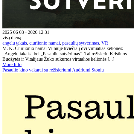
2025 06 03 - 2026 12 31
visą dieną
angelu takais
,
ciurlionio namai
,
pasaulių sytvėrimas
,
VR
M. K. Čiurlionio namai Vilniuje kviečia į dvi virtualias keliones:
„Angelų takais“ bei „Pasaulių sutvėrimas“. Tai režisierių Kristinos
Buožytės ir Vitalijaus Žuko sukurtos virtualios kelionės [...]
More Info
Pasaulio kino vakarai su režisieriumi Audriumi Stoniu