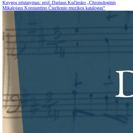
Knygos pristatymas: prof. Dariaus Kučinsko „Chronologinis
Mikalojaus Konstantino Čiurlionio muzikos katalogas“