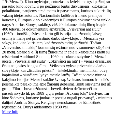
Jiřís Menzel). Kino mylėtojus, entuziastus kviečiame tęsti pažintį su
pasaulio kino lobynu ir po peržiūros burtis diskusijoms, kitokiems
pokalbiams, naujiems atradimams ir patyrimams, kuriuos sukuria šių
vakarų idėjos autorius, Nacionalinės kultūros ir meno premijos
laureatas, Europos kino akademijos ir Europos dokumentikos tinklo
narys Audrius Stonys, sukūręs virš 20 dokumentinių filmų ir apie
400 televizijos dokumentinių apybraižų. „Vieversiai ant siūlų“
(1969) – ironiška, šviesi ir kartu gili istorija apie žmonių laisvę,
orumą ir meilę net priverstinio darbo stovykloje. J. Menzelis yra
sakęs, kad kiną kuria tam, kad žmonės ateitų jo žiūrėti. Tačiau
„Vieversius ant laidų“ komunistų režimas nuo visuomenės slėpė net
20 metų. Spalio 9 d. šį filmą žiūrėsime ir apie jį kalbėsimės kartu su
reisieriumi Audriumi Stoniu. „1969 m. sukurta satyrinė J. Menzel
juosta „Vieversiai ant siūlų“ („Skřivánci na niti“) – vienas drąsiausių
čekų naujosios bangos filmų. Veiksmas vyksta priverstinio darbo
stovykloje, kur „liaudies priešai“ – intelektualai, menininkai, buvę
kapitalistai – siunčiami lydyti metalo laužą. Tačiau vietoje niūrios
kalėjimo istorijos Menzel sukūrė šviesų, švelnaus humoro ir meilės
persmelktą pasakojimą apie žmonių gebėjimą išlikti laisviems net už
grotų. Filmas buvo uždraustas beveik dviem dešimtmečiams –
pasaulį išvydo tik po 1989-ųjų ir pelnė „Auksinį lokį“ Berlyne. Tai –
kino šedevras, kuriame juokas ir poezija nugali prievartą“, - mintimis
dalijasi Audrius Stonys. Renginys nemokamas, be išankstinės
registracijos. Durys atidaromos 18:30 val.
More Info