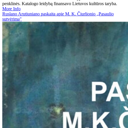
penklinės. Katalogo leidybą finansavo Lietuvos kultūros taryba.
More Info
Ruslano Arutiuniano paskaita apie M. K. Čiurlionio „Pasaulio
sutvėrimą"