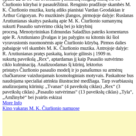
Čiurlionio kūrybai ir pasaulėžiūrai. Renginio pradžioje skambės M.
K. Čiurlionio muzika, kurią atliks pianistai Vardan Geodakian ir
Arthur Grigoryan. Po muzikinės įžangos, pirmojoje dalyje: Ruslanas
Arutiunianas skaitys paskaitą apie M. K. Čiurlionio sumanymą
sukurti Pasaulio sutvėrimo ciklą bei jo kūrybinį
procesą. Menotyrininkas Edmundas Saladžius pateiks komentarus
apie R. Arutiuniano įžvalgas ir jas palygins su kitomis iki šiol
vyravusiomis nuomonėmis apie Čiurlionio kūrybą. Pirmos dalies
pabaigoje vėl skambės M. K. Čiurlionio muzika. Antrojoje dalyje:
R. Arutiunianas pratęs paskaitą, kurioje gilinsis į 1909 m.
sukurtą paveikslą „Rex“, aptardamas jį kaip Pasaulio sutvėrimo
ciklo kulminaciją. Analizuodamas šį kūrinį, lektorius
pristatys Čiurlionio pasaulio modelį ir jo panašumus su armėnų
chačkaruose vaizduojamais kosmologiniais motyvais. Paskaitose bus
naudojama specialiai atrinkta iliustracinė medžiaga. Tarp svarbiausių
analizuojamų kūrinių: „Tvanas“ (4 paveikslų ciklas) „Rex“ (3
paveikslų ciklas) „Pasaulio sutvėrimas“ (13 paveikslų ciklas) „Tyla“,
„Amžinybė“ bei įvairūs eskizai
More Info
Kino vakaras M. K. Čiurlionio namuose