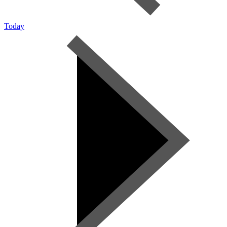
Today