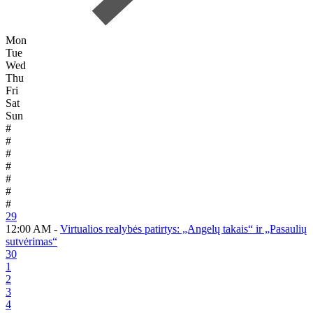
Mon
Tue
Wed
Thu
Fri
Sat
Sun
#
#
#
#
#
#
#
29
12:00 AM -
Virtualios realybės patirtys: „Angelų takais“ ir „Pasaulių
sutvėrimas“
30
1
2
3
4