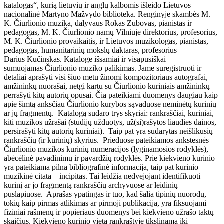
katalogas“, kurią lietuvių ir anglų kalbomis išleido Lietuvos
nacionalinė Martyno Mažvydo biblioteka. Renginyje skambės M.
K. Čiurlionio muzika, dalyvaus Rokas Zubovas, pianistas ir
pedagogas, M. K. Čiurlionio namų Vilniuje direktorius, profesorius,
M. K. Čiurlionio provaikaitis, ir Lietuvos muzikologas, pianistas,
pedagogas, humanitarinių mokslų daktaras, profesorius
Darius Kučinskas. Kataloge išsamiai ir visapusiškai
sumuojamas Čiurlionio muziko palikimas. Jame suregistruoti ir
detaliai aprašyti visi šiuo metu žinomi kompozitoriaus autografai,
amžininkų nuorašai, netgi kartu su Čiurlionio kūriniais amžininkų
perrašyti kitų autorių opusai. Čia pateikiami duomenys daugiau kaip
apie šimtą anksčiau Čiurlionio kūrybos sąvaduose neminėtų kūrinių
ar jų fragmentų. Katalogą sudaro trys skyriai: rankraščiai, kūriniai,
kiti muzikos užrašai (studijų užduotys, už(si)rašytos liaudies dainos,
persirašyti kitų autorių kūriniai). Taip pat yra sudarytas neišlikusių
rankraščių (ir kūrinių) skyrius. Prieduose pateikiamos ankstesnės
Čiurlionio muzikos kūrinių numeracijos (lyginamosios rodyklės),
abėcėlinė pavadinimų ir pavardžių rodyklės. Prie kiekvieno kūrinio
yra pateikiama pilna bibliografinė informacija, taip pat kūrinio
muzikinė citata – incipitas. Tai leidžia nedvejojant identifikuoti
kūrinį ar jo fragmentą rankraščių archyvuose ar leidinių
puslapiuose. Aprašas ypatingas ir tuo, kad šalia tipinių nuorodų,
tokių kaip pirmas atlikimas ar pirmoji publikacija, yra fiksuojami
fiziniai rašmenų ir popieriaus duomenys bei kiekvieno užrašo taktų
skaičius. Kiekvieno kūrinio vieta rankraštyje tikslinama iki