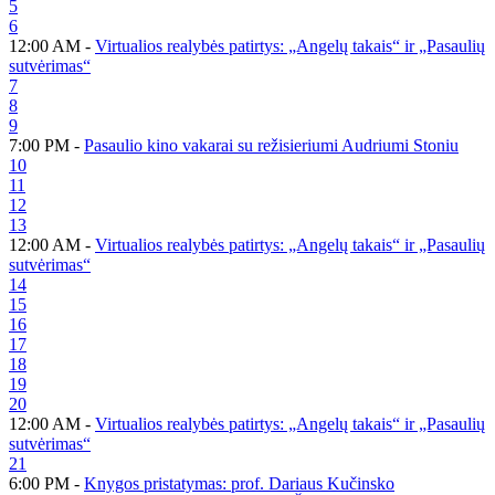
5
6
12:00 AM -
Virtualios realybės patirtys: „Angelų takais“ ir „Pasaulių
sutvėrimas“
7
8
9
7:00 PM -
Pasaulio kino vakarai su režisieriumi Audriumi Stoniu
10
11
12
13
12:00 AM -
Virtualios realybės patirtys: „Angelų takais“ ir „Pasaulių
sutvėrimas“
14
15
16
17
18
19
20
12:00 AM -
Virtualios realybės patirtys: „Angelų takais“ ir „Pasaulių
sutvėrimas“
21
6:00 PM -
Knygos pristatymas: prof. Dariaus Kučinsko