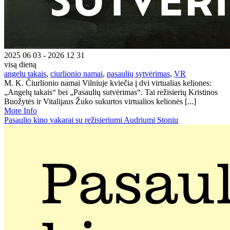
2025 06 03 - 2026 12 31
visą dieną
angelu takais
,
ciurlionio namai
,
pasaulių sytvėrimas
,
VR
M. K. Čiurlionio namai Vilniuje kviečia į dvi virtualias keliones:
„Angelų takais“ bei „Pasaulių sutvėrimas“. Tai režisierių Kristinos
Buožytės ir Vitalijaus Žuko sukurtos virtualios kelionės [...]
More Info
Pasaulio kino vakarai su režisieriumi Audriumi Stoniu