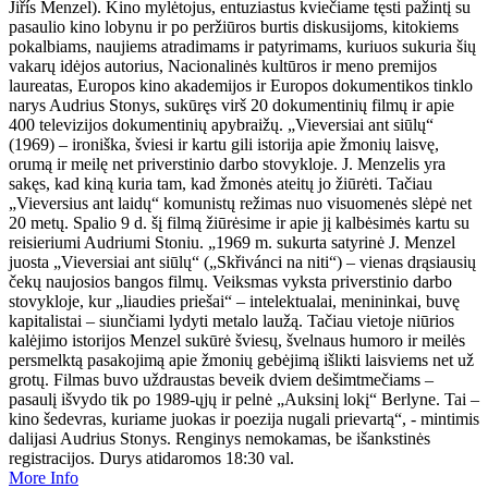
Jiřís Menzel). Kino mylėtojus, entuziastus kviečiame tęsti pažintį su
pasaulio kino lobynu ir po peržiūros burtis diskusijoms, kitokiems
pokalbiams, naujiems atradimams ir patyrimams, kuriuos sukuria šių
vakarų idėjos autorius, Nacionalinės kultūros ir meno premijos
laureatas, Europos kino akademijos ir Europos dokumentikos tinklo
narys Audrius Stonys, sukūręs virš 20 dokumentinių filmų ir apie
400 televizijos dokumentinių apybraižų. „Vieversiai ant siūlų“
(1969) – ironiška, šviesi ir kartu gili istorija apie žmonių laisvę,
orumą ir meilę net priverstinio darbo stovykloje. J. Menzelis yra
sakęs, kad kiną kuria tam, kad žmonės ateitų jo žiūrėti. Tačiau
„Vieversius ant laidų“ komunistų režimas nuo visuomenės slėpė net
20 metų. Spalio 9 d. šį filmą žiūrėsime ir apie jį kalbėsimės kartu su
reisieriumi Audriumi Stoniu. „1969 m. sukurta satyrinė J. Menzel
juosta „Vieversiai ant siūlų“ („Skřivánci na niti“) – vienas drąsiausių
čekų naujosios bangos filmų. Veiksmas vyksta priverstinio darbo
stovykloje, kur „liaudies priešai“ – intelektualai, menininkai, buvę
kapitalistai – siunčiami lydyti metalo laužą. Tačiau vietoje niūrios
kalėjimo istorijos Menzel sukūrė šviesų, švelnaus humoro ir meilės
persmelktą pasakojimą apie žmonių gebėjimą išlikti laisviems net už
grotų. Filmas buvo uždraustas beveik dviem dešimtmečiams –
pasaulį išvydo tik po 1989-ųjų ir pelnė „Auksinį lokį“ Berlyne. Tai –
kino šedevras, kuriame juokas ir poezija nugali prievartą“, - mintimis
dalijasi Audrius Stonys. Renginys nemokamas, be išankstinės
registracijos. Durys atidaromos 18:30 val.
More Info