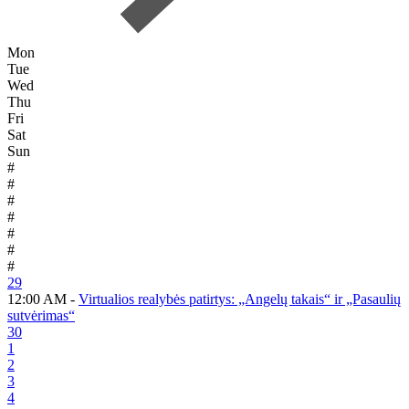
Mon
Tue
Wed
Thu
Fri
Sat
Sun
#
#
#
#
#
#
#
29
12:00 AM -
Virtualios realybės patirtys: „Angelų takais“ ir „Pasaulių
sutvėrimas“
30
1
2
3
4