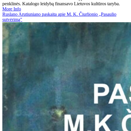
penklinės. Katalogo leidybą finansavo Lietuvos kultūros taryba.
More Info
Ruslano Arutiuniano paskaita apie M. K. Čiurlionio „Pasaulio
sutvėrimą"