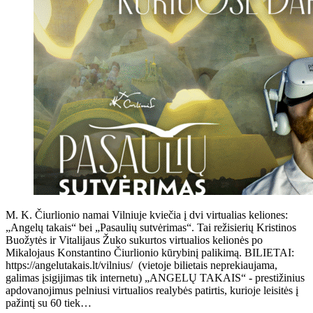
M. K. Čiurlionio namai Vilniuje kviečia į dvi virtualias keliones:
„Angelų takais“ bei „Pasaulių sutvėrimas“. Tai režisierių Kristinos
Buožytės ir Vitalijaus Žuko sukurtos virtualios kelionės po
Mikalojaus Konstantino Čiurlionio kūrybinį palikimą. BILIETAI:
https://angelutakais.lt/vilnius/ (vietoje bilietais neprekiaujama,
galimas įsigijimas tik internetu) „ANGELŲ TAKAIS“ - prestižinius
apdovanojimus pelniusi virtualios realybės patirtis, kurioje leisitės į
pažintį su 60 tiek…