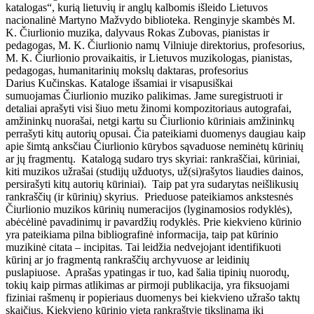
katalogas“, kurią lietuvių ir anglų kalbomis išleido Lietuvos
nacionalinė Martyno Mažvydo biblioteka. Renginyje skambės M.
K. Čiurlionio muzika, dalyvaus Rokas Zubovas, pianistas ir
pedagogas, M. K. Čiurlionio namų Vilniuje direktorius, profesorius,
M. K. Čiurlionio provaikaitis, ir Lietuvos muzikologas, pianistas,
pedagogas, humanitarinių mokslų daktaras, profesorius
Darius Kučinskas. Kataloge išsamiai ir visapusiškai
sumuojamas Čiurlionio muziko palikimas. Jame suregistruoti ir
detaliai aprašyti visi šiuo metu žinomi kompozitoriaus autografai,
amžininkų nuorašai, netgi kartu su Čiurlionio kūriniais amžininkų
perrašyti kitų autorių opusai. Čia pateikiami duomenys daugiau kaip
apie šimtą anksčiau Čiurlionio kūrybos sąvaduose neminėtų kūrinių
ar jų fragmentų. Katalogą sudaro trys skyriai: rankraščiai, kūriniai,
kiti muzikos užrašai (studijų užduotys, už(si)rašytos liaudies dainos,
persirašyti kitų autorių kūriniai). Taip pat yra sudarytas neišlikusių
rankraščių (ir kūrinių) skyrius. Prieduose pateikiamos ankstesnės
Čiurlionio muzikos kūrinių numeracijos (lyginamosios rodyklės),
abėcėlinė pavadinimų ir pavardžių rodyklės. Prie kiekvieno kūrinio
yra pateikiama pilna bibliografinė informacija, taip pat kūrinio
muzikinė citata – incipitas. Tai leidžia nedvejojant identifikuoti
kūrinį ar jo fragmentą rankraščių archyvuose ar leidinių
puslapiuose. Aprašas ypatingas ir tuo, kad šalia tipinių nuorodų,
tokių kaip pirmas atlikimas ar pirmoji publikacija, yra fiksuojami
fiziniai rašmenų ir popieriaus duomenys bei kiekvieno užrašo taktų
skaičius. Kiekvieno kūrinio vieta rankraštyje tikslinama iki