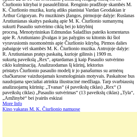
Čiurlionio kūrybai ir pasaulėžiūrai. Renginio pradžioje skambės M.
K. Čiurlionio muzika, kurią atliks pianistai Vardan Geodakian ir
Arthur Grigoryan. Po muzikinės įžangos, pirmojoje dalyje: Ruslanas
Arutiunianas skaitys paskaitą apie M. K. Čiurlionio sumanymą
sukurti Pasaulio sutvėrimo ciklą bei jo kūrybinį
procesą. Menotyrininkas Edmundas Saladžius pateiks komentarus
apie R. Arutiuniano įžvalgas ir jas palygins su kitomis iki šiol
vyravusiomis nuomonėmis apie Čiurlionio kūrybą. Pirmos dalies
pabaigoje vėl skambės M. K. Čiurlionio muzika. Antrojoje dalyje:
R. Arutiunianas pratęs paskaitą, kurioje gilinsis į 1909 m.
sukurtą paveikslą „Rex“, aptardamas jį kaip Pasaulio sutvėrimo
ciklo kulminaciją. Analizuodamas šį kūrinį, lektorius
pristatys Čiurlionio pasaulio modelį ir jo panašumus su armėnų
chačkaruose vaizduojamais kosmologiniais motyvais. Paskaitose bus
naudojama specialiai atrinkta iliustracinė medžiaga. Tarp svarbiausių
analizuojamų kūrinių: „Tvanas“ (4 paveikslų ciklas) „Rex“ (3
paveikslų ciklas) „Pasaulio sutvėrimas“ (13 paveikslų ciklas) „Tyla“,
„Amžinybė“ bei įvairūs eskizai
More Info
Kino vakaras M. K. Čiurlionio namuose