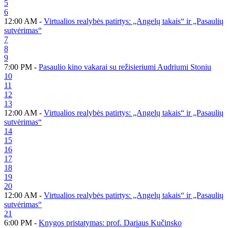
5
6
12:00 AM -
Virtualios realybės patirtys: „Angelų takais“ ir „Pasaulių
sutvėrimas“
7
8
9
7:00 PM -
Pasaulio kino vakarai su režisieriumi Audriumi Stoniu
10
11
12
13
12:00 AM -
Virtualios realybės patirtys: „Angelų takais“ ir „Pasaulių
sutvėrimas“
14
15
16
17
18
19
20
12:00 AM -
Virtualios realybės patirtys: „Angelų takais“ ir „Pasaulių
sutvėrimas“
21
6:00 PM -
Knygos pristatymas: prof. Dariaus Kučinsko