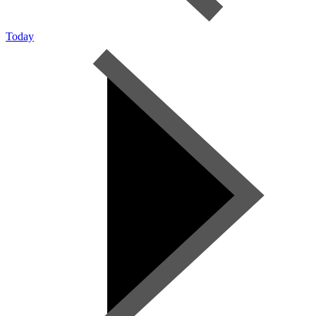
Today