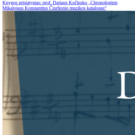
Knygos pristatymas: prof. Dariaus Kučinsko „Chronologinis
Mikalojaus Konstantino Čiurlionio muzikos katalogas“