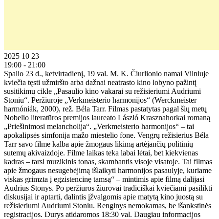
2025 10 23
19:00 - 21:00
Spalio 23 d., ketvirtadienį, 19 val. M. K. Čiurlionio namai Vilniuje
kviečia tęsti užmiršto arba dažnai neatrasto kino lobyno pažintį
susitikimų cikle „Pasaulio kino vakarai su režisieriumi Audriumi
Stoniu“. Peržiūroje „Verkmeisterio harmonijos“ (Werckmeister
harmóniák, 2000), rež. Béla Tarr. Filmas pastatytas pagal šių metų
Nobelio literatūros premijos laureato László Krasznahorkai romaną
„Priešinimosi melancholija“. „Verkmeisterio harmonijos“ – tai
apokalipsės simfonija mažo miestelio fone. Vengrų režisierius Béla
Tarr savo filme kalba apie žmogaus likimą artėjančių politinių
sutemų akivaizdoje. Filme laikas teka labai lėtai, bet kiekvienas
kadras – tarsi muzikinis tonas, skambantis visoje visatoje. Tai filmas
apie žmogaus nesugebėjimą išlaikyti harmonijos pasaulyje, kuriame
viskas grimzta į egzistencinę tamsą“ – mintimis apie filmą dalijasi
Audrius Stonys. Po peržiūros žiūrovai tradiciškai kviečiami pasilikti
diskusijai ir aptarti, dalintis įžvalgomis apie matytą kino juostą su
režisieriumi Audriumi Stoniu. Renginys nemokamas, be išankstinės
registracijos. Durys atidaromos 18:30 val. Daugiau informacijos