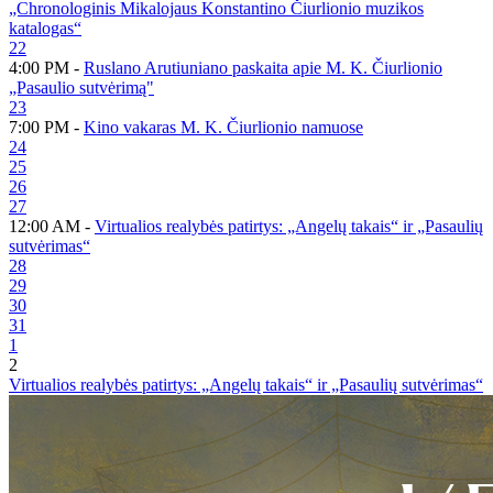
„Chronologinis Mikalojaus Konstantino Čiurlionio muzikos
katalogas“
22
4:00 PM -
Ruslano Arutiuniano paskaita apie M. K. Čiurlionio
„Pasaulio sutvėrimą"
23
7:00 PM -
Kino vakaras M. K. Čiurlionio namuose
24
25
26
27
12:00 AM -
Virtualios realybės patirtys: „Angelų takais“ ir „Pasaulių
sutvėrimas“
28
29
30
31
1
2
Virtualios realybės patirtys: „Angelų takais“ ir „Pasaulių sutvėrimas“