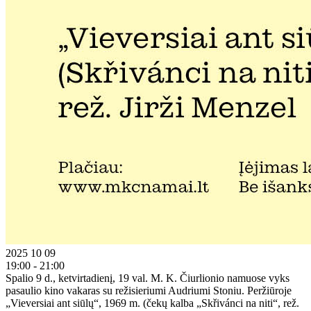
2025 10 09
19:00 - 21:00
Spalio 9 d., ketvirtadienį, 19 val. M. K. Čiurlionio namuose vyks
pasaulio kino vakaras su režisieriumi Audriumi Stoniu. Peržiūroje
„Vieversiai ant siūlų“, 1969 m. (čekų kalba „Skřivánci na niti“, rež.