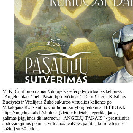
M. K. Čiurlionio namai Vilniuje kviečia į dvi virtualias keliones:
„Angelų takais“ bei „Pasaulių sutvėrimas“. Tai režisierių Kristinos
Buožytės ir Vitalijaus Žuko sukurtos virtualios kelionės po
Mikalojaus Konstantino Čiurlionio kūrybinį palikimą. BILIETAI:
https://angelutakais.lt/vilnius/ (vietoje bilietais neprekiaujama,
galimas įsigijimas tik internetu) „ANGELŲ TAKAIS“ - prestižinius
apdovanojimus pelniusi virtualios realybės patirtis, kurioje leisitės į
pažintį su 60 tiek…