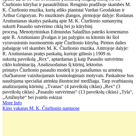
Čiurlionio kūrybai ir pasaulėžiūrai. Renginio pradžioje skambės M.
K. Čiurlionio muzika, kurią atliks pianistai Vardan Geodakian ir
Arthur Grigoryan. Po muzikinės įžangos, pirmojoje dalyje: Ruslanas
Arutiunianas skaitys paskaitą apie M. K. Čiurlionio sumanymą
sukurti Pasaulio sutvėrimo ciklą bei jo kūrybinį
procesą. Menotyrininkas Edmundas Saladžius pateiks komentarus
apie R. Arutiuniano įžvalgas ir jas palygins su kitomis iki šiol
vyravusiomis nuomonėmis apie Čiurlionio kūrybą. Pirmos dalies
pabaigoje vėl skambės M. K. Čiurlionio muzika. Antrojoje dalyje:
R. Arutiunianas pratęs paskaitą, kurioje gilinsis į 1909 m.
sukurtą paveikslą „Rex“, aptardamas jį kaip Pasaulio sutvėrimo
ciklo kulminaciją. Analizuodamas šį kūrinį, lektorius
pristatys Čiurlionio pasaulio modelį ir jo panašumus su armėnų
chačkaruose vaizduojamais kosmologiniais motyvais. Paskaitose bus
naudojama specialiai atrinkta iliustracinė medžiaga. Tarp svarbiausių
analizuojamų kūrinių: „Tvanas“ (4 paveikslų ciklas) „Rex“ (3
paveikslų ciklas) „Pasaulio sutvėrimas“ (13 paveikslų ciklas) „Tyla“,
„Amžinybė“ bei įvairūs eskizai
More Info
Kino vakaras M. K. Čiurlionio namuose