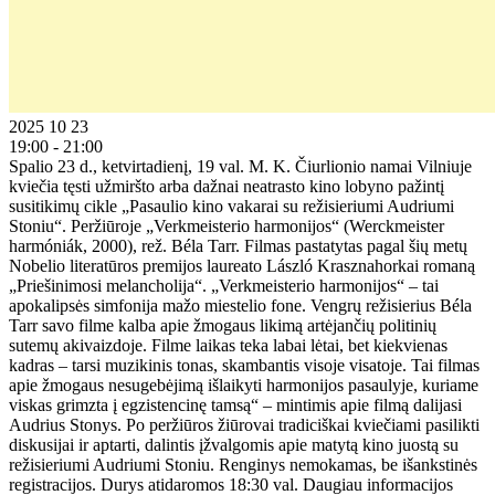
2025 10 23
19:00 - 21:00
Spalio 23 d., ketvirtadienį, 19 val. M. K. Čiurlionio namai Vilniuje
kviečia tęsti užmiršto arba dažnai neatrasto kino lobyno pažintį
susitikimų cikle „Pasaulio kino vakarai su režisieriumi Audriumi
Stoniu“. Peržiūroje „Verkmeisterio harmonijos“ (Werckmeister
harmóniák, 2000), rež. Béla Tarr. Filmas pastatytas pagal šių metų
Nobelio literatūros premijos laureato László Krasznahorkai romaną
„Priešinimosi melancholija“. „Verkmeisterio harmonijos“ – tai
apokalipsės simfonija mažo miestelio fone. Vengrų režisierius Béla
Tarr savo filme kalba apie žmogaus likimą artėjančių politinių
sutemų akivaizdoje. Filme laikas teka labai lėtai, bet kiekvienas
kadras – tarsi muzikinis tonas, skambantis visoje visatoje. Tai filmas
apie žmogaus nesugebėjimą išlaikyti harmonijos pasaulyje, kuriame
viskas grimzta į egzistencinę tamsą“ – mintimis apie filmą dalijasi
Audrius Stonys. Po peržiūros žiūrovai tradiciškai kviečiami pasilikti
diskusijai ir aptarti, dalintis įžvalgomis apie matytą kino juostą su
režisieriumi Audriumi Stoniu. Renginys nemokamas, be išankstinės
registracijos. Durys atidaromos 18:30 val. Daugiau informacijos