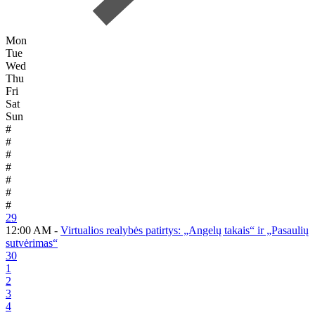
Mon
Tue
Wed
Thu
Fri
Sat
Sun
#
#
#
#
#
#
#
29
12:00 AM -
Virtualios realybės patirtys: „Angelų takais“ ir „Pasaulių
sutvėrimas“
30
1
2
3
4