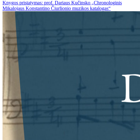
Knygos pristatymas: prof. Dariaus Kučinsko „Chronologinis
Mikalojaus Konstantino Čiurlionio muzikos katalogas“