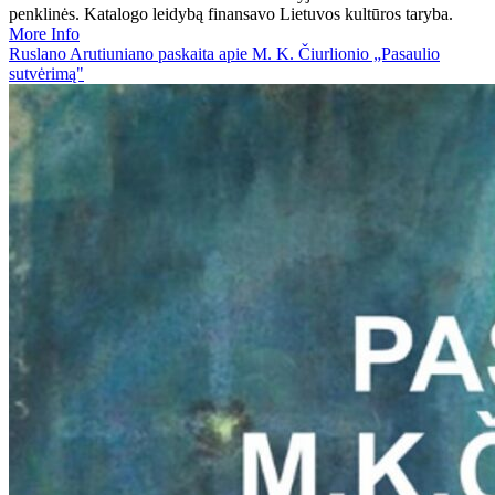
penklinės. Katalogo leidybą finansavo Lietuvos kultūros taryba.
More Info
Ruslano Arutiuniano paskaita apie M. K. Čiurlionio „Pasaulio
sutvėrimą"