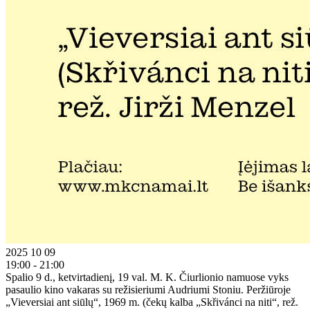
2025 10 09
19:00 - 21:00
Spalio 9 d., ketvirtadienį, 19 val. M. K. Čiurlionio namuose vyks
pasaulio kino vakaras su režisieriumi Audriumi Stoniu. Peržiūroje
„Vieversiai ant siūlų“, 1969 m. (čekų kalba „Skřivánci na niti“, rež.