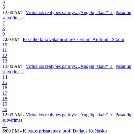
5
6
12:00 AM -
Virtualios realybės patirtys: „Angelų takais“ ir „Pasaulių
sutvėrimas“
7
8
9
7:00 PM -
Pasaulio kino vakarai su režisieriumi Audriumi Stoniu
10
11
12
13
12:00 AM -
Virtualios realybės patirtys: „Angelų takais“ ir „Pasaulių
sutvėrimas“
14
15
16
17
18
19
20
12:00 AM -
Virtualios realybės patirtys: „Angelų takais“ ir „Pasaulių
sutvėrimas“
21
6:00 PM -
Knygos pristatymas: prof. Dariaus Kučinsko