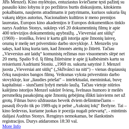
Jiřís Menzel). Kino mylėtojus, entuziastus kviečiame tęsti pažintį su
pasaulio kino lobynu ir po peržiūros burtis diskusijoms, kitokiems
pokalbiams, naujiems atradimams ir patyrimams, kuriuos sukuria šių
vakarų idėjos autorius, Nacionalinės kultūros ir meno premijos
laureatas, Europos kino akademijos ir Europos dokumentikos tinklo
narys Audrius Stonys, sukūręs virš 20 dokumentinių filmų ir apie
400 televizijos dokumentinių apybraižų. „Vieversiai ant siūlų“
(1969) – ironiška, šviesi ir kartu gili istorija apie žmonių laisvę,
orumą ir meilę net priverstinio darbo stovykloje. J. Menzelis yra
sakęs, kad kiną kuria tam, kad žmonės ateitų jo žiūrėti. Tačiau
„Vieversius ant laidų“ komunistų režimas nuo visuomenės slėpė net
20 metų. Spalio 9 d. šį filmą žiūrėsime ir apie jį kalbėsimės kartu su
reisieriumi Audriumi Stoniu. „1969 m. sukurta satyrinė J. Menzel
juosta „Vieversiai ant siūlų“ („Skřivánci na niti“) – vienas drąsiausių
čekų naujosios bangos filmų. Veiksmas vyksta priverstinio darbo
stovykloje, kur „liaudies priešai“ – intelektualai, menininkai, buvę
kapitalistai – siunčiami lydyti metalo laužą. Tačiau vietoje niūrios
kalėjimo istorijos Menzel sukūrė šviesų, švelnaus humoro ir meilės
persmelktą pasakojimą apie žmonių gebėjimą išlikti laisviems net už
grotų. Filmas buvo uždraustas beveik dviem dešimtmečiams –
pasaulį išvydo tik po 1989-ųjų ir pelnė „Auksinį lokį“ Berlyne. Tai –
kino šedevras, kuriame juokas ir poezija nugali prievartą“, - mintimis
dalijasi Audrius Stonys. Renginys nemokamas, be išankstinės
registracijos. Durys atidaromos 18:30 val.
More Info