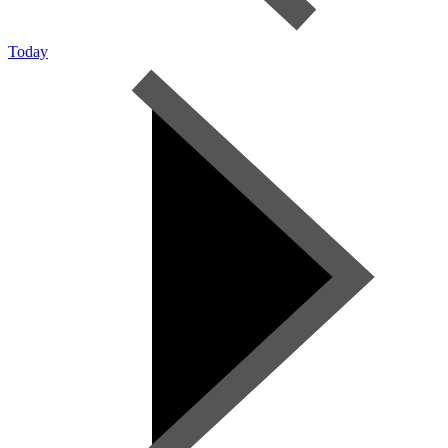
Today