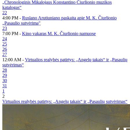
„Chronologinis Mikalojaus Konstantino Čiurlionio muzikos
katalogas“
22
4:00 PM -
Ruslano Arutiuniano paskaita apie M. K. Čiurlionio
„Pasaulio sutvėrimą"
23
7:00 PM -
Kino vakaras M. K. Čiurlionio namuose
24
25
26
27
12:00 AM -
Virtualios realybės patirtys: „Angelų takais“ ir „Pasaulių
sutvėrimas“
28
29
30
31
1
2
Virtualios realybės patirtys: „Angelų takais“ ir „Pasaulių sutvėrimas“