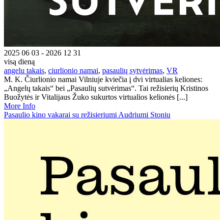
2025 06 03 - 2026 12 31
visą dieną
angelu takais
,
ciurlionio namai
,
pasaulių sytvėrimas
,
VR
M. K. Čiurlionio namai Vilniuje kviečia į dvi virtualias keliones:
„Angelų takais“ bei „Pasaulių sutvėrimas“. Tai režisierių Kristinos
Buožytės ir Vitalijaus Žuko sukurtos virtualios kelionės [...]
More Info
Pasaulio kino vakarai su režisieriumi Audriumi Stoniu