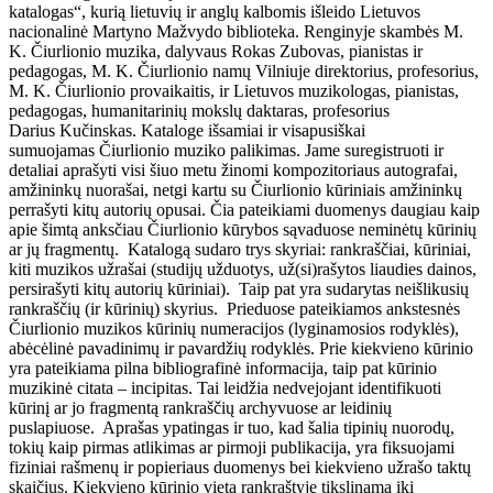
katalogas“, kurią lietuvių ir anglų kalbomis išleido Lietuvos
nacionalinė Martyno Mažvydo biblioteka. Renginyje skambės M.
K. Čiurlionio muzika, dalyvaus Rokas Zubovas, pianistas ir
pedagogas, M. K. Čiurlionio namų Vilniuje direktorius, profesorius,
M. K. Čiurlionio provaikaitis, ir Lietuvos muzikologas, pianistas,
pedagogas, humanitarinių mokslų daktaras, profesorius
Darius Kučinskas. Kataloge išsamiai ir visapusiškai
sumuojamas Čiurlionio muziko palikimas. Jame suregistruoti ir
detaliai aprašyti visi šiuo metu žinomi kompozitoriaus autografai,
amžininkų nuorašai, netgi kartu su Čiurlionio kūriniais amžininkų
perrašyti kitų autorių opusai. Čia pateikiami duomenys daugiau kaip
apie šimtą anksčiau Čiurlionio kūrybos sąvaduose neminėtų kūrinių
ar jų fragmentų. Katalogą sudaro trys skyriai: rankraščiai, kūriniai,
kiti muzikos užrašai (studijų užduotys, už(si)rašytos liaudies dainos,
persirašyti kitų autorių kūriniai). Taip pat yra sudarytas neišlikusių
rankraščių (ir kūrinių) skyrius. Prieduose pateikiamos ankstesnės
Čiurlionio muzikos kūrinių numeracijos (lyginamosios rodyklės),
abėcėlinė pavadinimų ir pavardžių rodyklės. Prie kiekvieno kūrinio
yra pateikiama pilna bibliografinė informacija, taip pat kūrinio
muzikinė citata – incipitas. Tai leidžia nedvejojant identifikuoti
kūrinį ar jo fragmentą rankraščių archyvuose ar leidinių
puslapiuose. Aprašas ypatingas ir tuo, kad šalia tipinių nuorodų,
tokių kaip pirmas atlikimas ar pirmoji publikacija, yra fiksuojami
fiziniai rašmenų ir popieriaus duomenys bei kiekvieno užrašo taktų
skaičius. Kiekvieno kūrinio vieta rankraštyje tikslinama iki