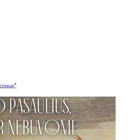
vėrimas“