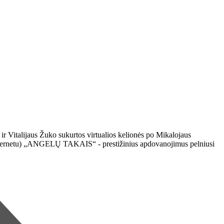
 ir Vitalijaus Žuko sukurtos virtualios kelionės po Mikalojaus
tik internetu) „ANGELŲ TAKAIS“ - prestižinius apdovanojimus pelniusi