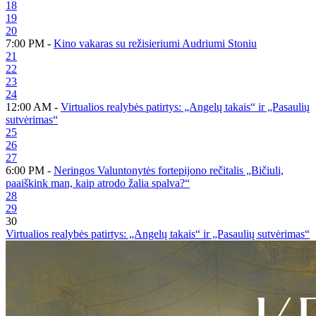
18
19
20
7:00 PM -
Kino vakaras su režisieriumi Audriumi Stoniu
21
22
23
24
12:00 AM -
Virtualios realybės patirtys: „Angelų takais“ ir „Pasaulių
sutvėrimas“
25
26
27
6:00 PM -
Neringos Valuntonytės fortepijono rečitalis „Bičiuli,
paaiškink man, kaip atrodo žalia spalva?“
28
29
30
Virtualios realybės patirtys: „Angelų takais“ ir „Pasaulių sutvėrimas“