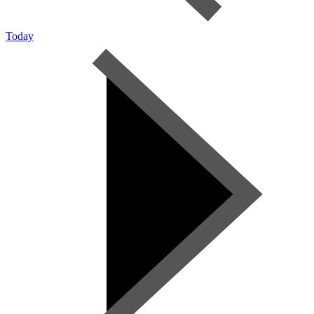
Today