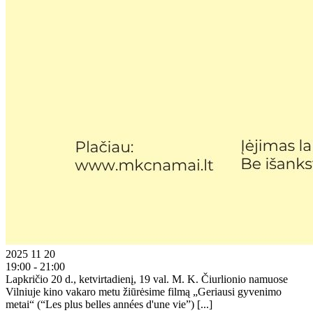
2025 11 20
19:00 - 21:00
Lapkričio 20 d., ketvirtadienį, 19 val. M. K. Čiurlionio namuose
Vilniuje kino vakaro metu žiūrėsime filmą „Geriausi gyvenimo
metai“ (“Les plus belles années d'une vie”) [...]