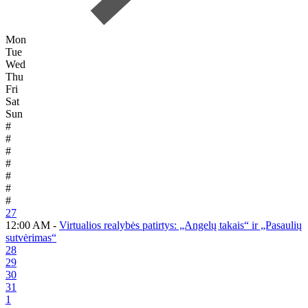
Mon
Tue
Wed
Thu
Fri
Sat
Sun
#
#
#
#
#
#
#
27
12:00 AM -
Virtualios realybės patirtys: „Angelų takais“ ir „Pasaulių
sutvėrimas“
28
29
30
31
1