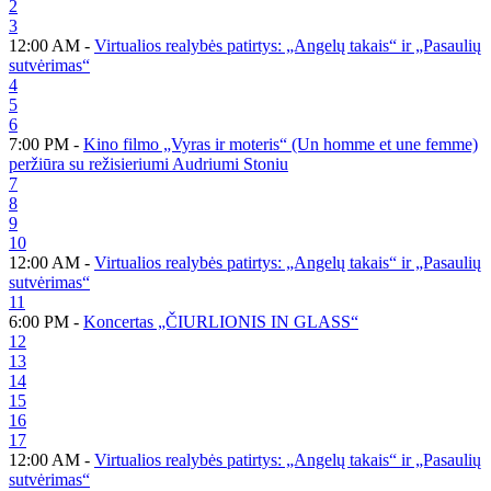
2
3
12:00 AM -
Virtualios realybės patirtys: „Angelų takais“ ir „Pasaulių
sutvėrimas“
4
5
6
7:00 PM -
Kino filmo „Vyras ir moteris“ (Un homme et une femme)
peržiūra su režisieriumi Audriumi Stoniu
7
8
9
10
12:00 AM -
Virtualios realybės patirtys: „Angelų takais“ ir „Pasaulių
sutvėrimas“
11
6:00 PM -
Koncertas „ČIURLIONIS IN GLASS“
12
13
14
15
16
17
12:00 AM -
Virtualios realybės patirtys: „Angelų takais“ ir „Pasaulių
sutvėrimas“