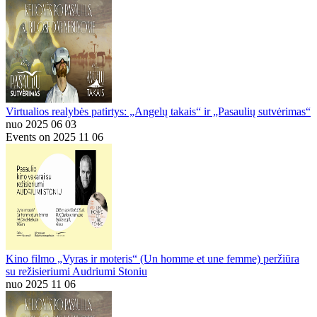
Virtualios realybės patirtys: „Angelų takais“ ir „Pasaulių sutvėrimas“
nuo 2025 06 03
Events on 2025 11 06
Kino filmo „Vyras ir moteris“ (Un homme et une femme) peržiūra
su režisieriumi Audriumi Stoniu
nuo 2025 11 06