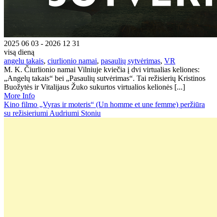
2025 06 03 - 2026 12 31
visą dieną
angelu takais
,
ciurlionio namai
,
pasaulių sytvėrimas
,
VR
M. K. Čiurlionio namai Vilniuje kviečia į dvi virtualias keliones:
„Angelų takais“ bei „Pasaulių sutvėrimas“. Tai režisierių Kristinos
Buožytės ir Vitalijaus Žuko sukurtos virtualios kelionės [...]
More Info
Kino filmo „Vyras ir moteris“ (Un homme et une femme) peržiūra
su režisieriumi Audriumi Stoniu