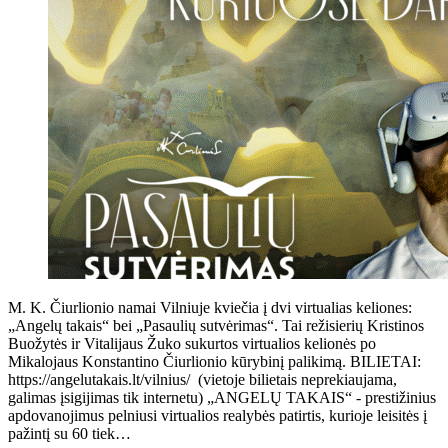
M. K. Čiurlionio namai Vilniuje kviečia į dvi virtualias keliones:
„Angelų takais“ bei „Pasaulių sutvėrimas“. Tai režisierių Kristinos
Buožytės ir Vitalijaus Žuko sukurtos virtualios kelionės po
Mikalojaus Konstantino Čiurlionio kūrybinį palikimą. BILIETAI:
https://angelutakais.lt/vilnius/ (vietoje bilietais neprekiaujama,
galimas įsigijimas tik internetu) „ANGELŲ TAKAIS“ - prestižinius
apdovanojimus pelniusi virtualios realybės patirtis, kurioje leisitės į
pažintį su 60 tiek…