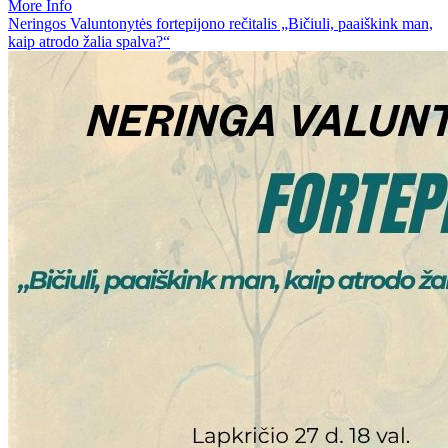
More Info
Neringos Valuntonytės fortepijono rečitalis „Bičiuli, paaiškink man,
kaip atrodo žalia spalva?“