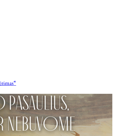
vėrimas“