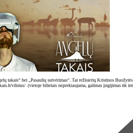
elų takais“ bei „Pasaulių sutvėrimas“. Tai režisierių Kristinos Buožytės
kais.lt/vilnius/ (vietoje bilietais neprekiaujama, galimas įsigijimas 