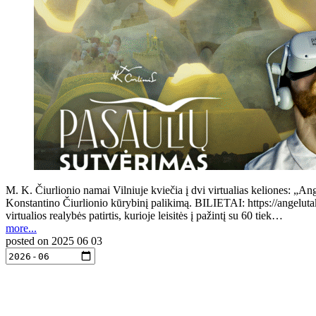
M. K. Čiurlionio namai Vilniuje kviečia į dvi virtualias keliones: „Ang
Konstantino Čiurlionio kūrybinį palikimą. BILIETAI: https://angeluta
virtualios realybės patirtis, kurioje leisitės į pažintį su 60 tiek…
more...
posted on
2025 06 03