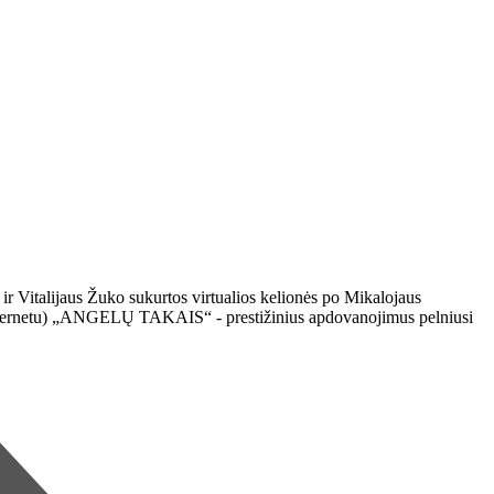
 ir Vitalijaus Žuko sukurtos virtualios kelionės po Mikalojaus
tik internetu) „ANGELŲ TAKAIS“ - prestižinius apdovanojimus pelniusi