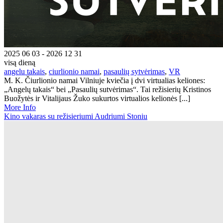
2025 06 03 - 2026 12 31
visą dieną
angelu takais
,
ciurlionio namai
,
pasaulių sytvėrimas
,
VR
M. K. Čiurlionio namai Vilniuje kviečia į dvi virtualias keliones:
„Angelų takais“ bei „Pasaulių sutvėrimas“. Tai režisierių Kristinos
Buožytės ir Vitalijaus Žuko sukurtos virtualios kelionės [...]
More Info
Kino vakaras su režisieriumi Audriumi Stoniu