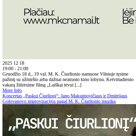
2025 12 18
19:00 - 21:00
Gruodžio 18 d., 19 val. M. K. Čiurlionio namuose Vilniuje tęsime
pažintį su užmiršto arba dažnai neatrasto kino lobynu. Ketvirtadienio
vakarą žiūrėsime filmą „Laiškai tėvui [...]
More Info
Koncertas „Paskui Čiurlionį“: Jano Maksimovičiaus ir Dmitrijaus
Golovanovo improvizacijos pagal M. K. Čiurlionio muziką