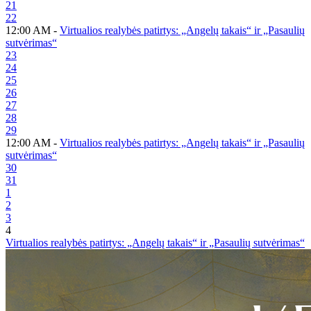
21
22
12:00 AM -
Virtualios realybės patirtys: „Angelų takais“ ir „Pasaulių
sutvėrimas“
23
24
25
26
27
28
29
12:00 AM -
Virtualios realybės patirtys: „Angelų takais“ ir „Pasaulių
sutvėrimas“
30
31
1
2
3
4
Virtualios realybės patirtys: „Angelų takais“ ir „Pasaulių sutvėrimas“