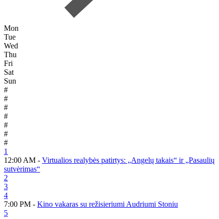
Mon
Tue
Wed
Thu
Fri
Sat
Sun
#
#
#
#
#
#
#
1
12:00 AM -
Virtualios realybės patirtys: „Angelų takais“ ir „Pasaulių
sutvėrimas“
2
3
4
7:00 PM -
Kino vakaras su režisieriumi Audriumi Stoniu
5