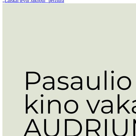
„Laiškai tėvui Jakobui“ peržiūra