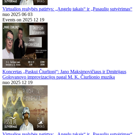
Virtualios realybės patirtys: „Angelų takais“ ir „Pasaulių sutvėrimas“
nuo 2025 06 03
Events on 2025 12 19
Koncertas „Paskui Čiurlionį“: Jano Maksimovičiaus ir Dmitrijaus
Golovanovo improvizacijos pagal M. K. Čiurlionio muziką
nuo 2025 12 19
Virtualios realybės patirtys: „Angelų takais“ ir „Pasaulių sutvėrimas“