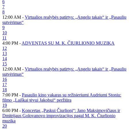
6
7
8
12:00 AM -
Virtualios realybės patirtys: „Angelų takais“ ir „Pasaulių
sutvėrimas“
9
10
11
4:00 PM -
ADVENTAS SU M. K. ČIURLIONIO MUZIKA
12
13
14
15
12:00 AM -
Virtualios realybės patirtys: „Angelų takais“ ir „Pasaulių
sutvėrimas“
16
17
18
7:00 PM -
Pasaulio kino vakaras su režisieriumi Audriumi Stoniu:
filmo „Laiškai tėvui Jakobui“ peržiūra
19
6:00 PM -
Koncertas „Paskui Čiurlionį“: Jano Maksimovičiaus ir
Dmitrijaus Golovanovo improvizacijos pagal M. K. Čiurlionio
muziką
20