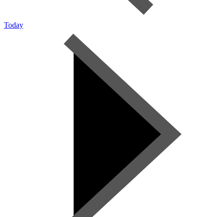
Today