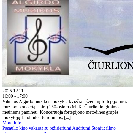
2025 12 11
16:00 - 17:00
Vilniaus Algirdo muzikos mokykla kviečia į šventinį fortepijoninės
muzikos koncertą, skirtą 150-osioms M. K. Čiurlionio gimimo
metinėms paminėti. Koncertuoja fortepijono metodinės grupės
mokytojų Liudmilos Jeriominos, [...]
More Info
Pasaulio kino vakaras su režisieriumi Audriumi Stoniu: filmo