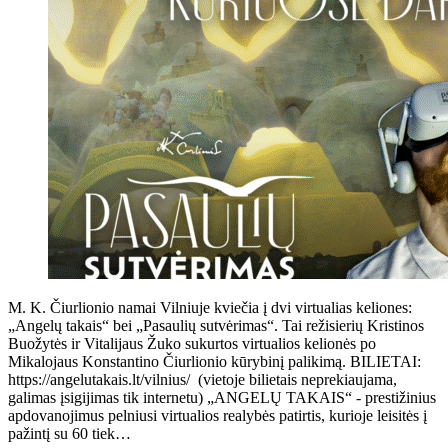
M. K. Čiurlionio namai Vilniuje kviečia į dvi virtualias keliones:
„Angelų takais“ bei „Pasaulių sutvėrimas“. Tai režisierių Kristinos
Buožytės ir Vitalijaus Žuko sukurtos virtualios kelionės po
Mikalojaus Konstantino Čiurlionio kūrybinį palikimą. BILIETAI:
https://angelutakais.lt/vilnius/ (vietoje bilietais neprekiaujama,
galimas įsigijimas tik internetu) „ANGELŲ TAKAIS“ - prestižinius
apdovanojimus pelniusi virtualios realybės patirtis, kurioje leisitės į
pažintį su 60 tiek…