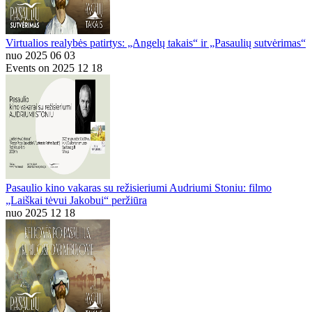
Virtualios realybės patirtys: „Angelų takais“ ir „Pasaulių sutvėrimas“
nuo 2025 06 03
Events on 2025 12 18
Pasaulio kino vakaras su režisieriumi Audriumi Stoniu: filmo
„Laiškai tėvui Jakobui“ peržiūra
nuo 2025 12 18