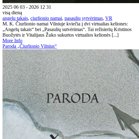
2025 06 03 - 2026 12 31
visą dieną
angelu takais
,
ciurlionio namai
,
pasaulių sytvėrimas
,
VR
M. K. Čiurlionio namai Vilniuje kviečia į dvi virtualias keliones:
„Angelų takais“ bei „Pasaulių sutvėrimas“. Tai režisierių Kristinos
Buožytės ir Vitalijaus Žuko sukurtos virtualios kelionės [...]
More Info
Paroda „Čiurlionio Vilnius“