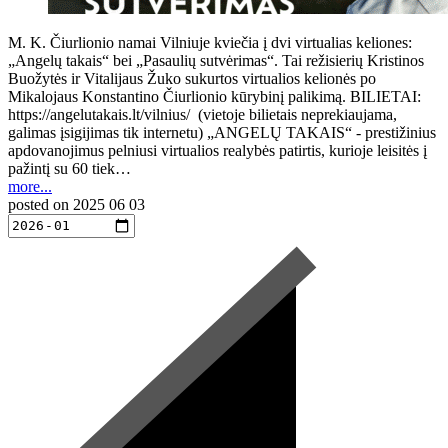
M. K. Čiurlionio namai Vilniuje kviečia į dvi virtualias keliones:
„Angelų takais“ bei „Pasaulių sutvėrimas“. Tai režisierių Kristinos
Buožytės ir Vitalijaus Žuko sukurtos virtualios kelionės po
Mikalojaus Konstantino Čiurlionio kūrybinį palikimą. BILIETAI:
https://angelutakais.lt/vilnius/ (vietoje bilietais neprekiaujama,
galimas įsigijimas tik internetu) „ANGELŲ TAKAIS“ - prestižinius
apdovanojimus pelniusi virtualios realybės patirtis, kurioje leisitės į
pažintį su 60 tiek…
more...
posted on
2025 06 03