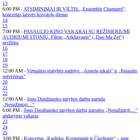
13
6:00 PM -
ATSIMINIMAI IR VILTIS. „Ensemble Chamarré"
koncertas laisvės kovotojų dienai
14
15
7:00 PM -
PASAULIO KINO VAKARAI SU REŽISIERIUMI
AUDRIUMI STONIU. Filmo „Arkliavagis“ („Dao Ma Zei“)
peržiūra
16
17
18
19
12:00 AM -
Virtualios realybės patirtys: „Angelų takais“ ir „Pasaulių
sutvėrimas“
20
21
22
12:00 AM -
Jono Daniliausko tapybos darbų paroda
„Nepažintoji…“
6:00 PM -
Jono Daniliausko tapybos darbų parodos „Nepažintoji…“
atidarymo vakaras
23
24
25
3:00 PM -
Koncertas „Kudirka, Kymantaitė ir Čiurlionis“ – apie