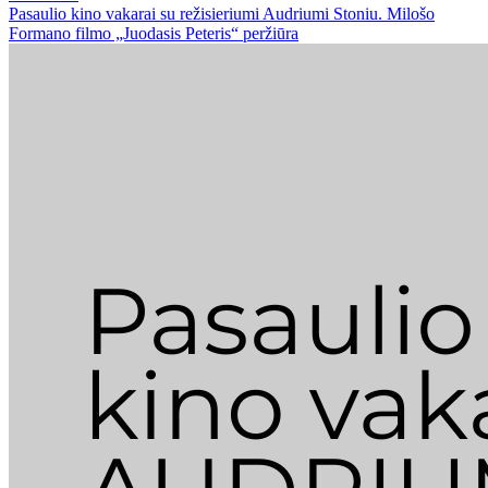
Pasaulio kino vakarai su režisieriumi Audriumi Stoniu. Milošo
Formano filmo „Juodasis Peteris“ peržiūra