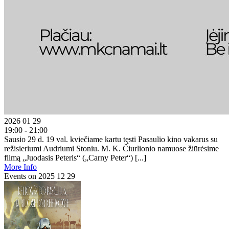
2026 01 29
19:00 - 21:00
Sausio 29 d. 19 val. kviečiame kartu tęsti Pasaulio kino vakarus su
režisieriumi Audriumi Stoniu. M. K. Čiurlionio namuose žiūrėsime
filmą „Juodasis Peteris“ („Carny Peter“) [...]
More Info
Events on 2025 12 29