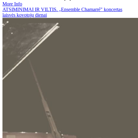
More Info
ATSIMINIMAI IR VILTIS. „Ensemble Chamarré" koncertas
laisvės kovotojų dienai