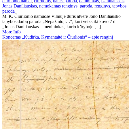
ciurlionio namai
,
ciurlionis
,
dailės paroda
,
dailininkas
,
Daniliauskas
,
Jonas Daniliauskas
,
nemokamas renginys
,
paroda
,
renginys
,
tapybos
paroda
M. K. Čiurlionio namuose Vilniuje duris atvėrė Jono Daniliausko
tapybos darbų paroda „Nepažintoji…“, kuri veiks iki kovo 7 d.
„Jonas Daniliauskas – menininkas, kurio kūryboje [...]
More Info
Koncertas „Kudirka, Kymantaitė ir Čiurlionis“ – apie renginį