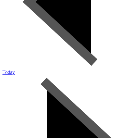
Today