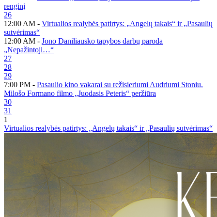
renginį
26
12:00 AM -
Virtualios realybės patirtys: „Angelų takais“ ir „Pasaulių
sutvėrimas“
12:00 AM -
Jono Daniliausko tapybos darbų paroda
„Nepažintoji…“
27
28
29
7:00 PM -
Pasaulio kino vakarai su režisieriumi Audriumi Stoniu.
Milošo Formano filmo „Juodasis Peteris“ peržiūra
30
31
1
Virtualios realybės patirtys: „Angelų takais“ ir „Pasaulių sutvėrimas“