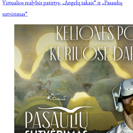
Virtualios realybės patirtys: „Angelų takais“ ir „Pasaulių
sutvėrimas“