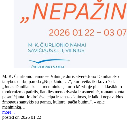
M. K. Čiurlionio namuose Vilniuje duris atvėrė Jono Daniliausko
tapybos darbų paroda „Nepažintoji…“, kuri veiks iki kovo 7 d.
„Jonas Daniliauskas – menininkas, kurio kūryboje pinasi klasikinio
modernizmo patirtis, liaudies meno dvasia ir asmeninė, romantizuota
pasaulėjauta. Jo drobėse telpa ir senasis kaimas, ir laikui nepavaldus
žmogaus santykis su gamta, kultūra, pačia būtimi“, – apie
menininką…
more...
posted on
2026 01 22