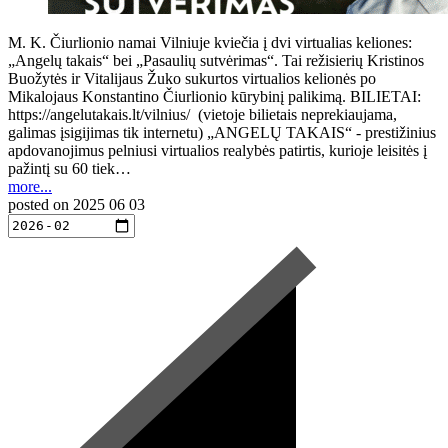
M. K. Čiurlionio namai Vilniuje kviečia į dvi virtualias keliones:
„Angelų takais“ bei „Pasaulių sutvėrimas“. Tai režisierių Kristinos
Buožytės ir Vitalijaus Žuko sukurtos virtualios kelionės po
Mikalojaus Konstantino Čiurlionio kūrybinį palikimą. BILIETAI:
https://angelutakais.lt/vilnius/ (vietoje bilietais neprekiaujama,
galimas įsigijimas tik internetu) „ANGELŲ TAKAIS“ - prestižinius
apdovanojimus pelniusi virtualios realybės patirtis, kurioje leisitės į
pažintį su 60 tiek…
more...
posted on
2025 06 03