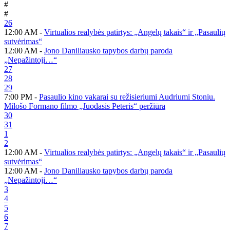
#
#
26
12:00 AM -
Virtualios realybės patirtys: „Angelų takais“ ir „Pasaulių
sutvėrimas“
12:00 AM -
Jono Daniliausko tapybos darbų paroda
„Nepažintoji…“
27
28
29
7:00 PM -
Pasaulio kino vakarai su režisieriumi Audriumi Stoniu.
Milošo Formano filmo „Juodasis Peteris“ peržiūra
30
31
1
2
12:00 AM -
Virtualios realybės patirtys: „Angelų takais“ ir „Pasaulių
sutvėrimas“
12:00 AM -
Jono Daniliausko tapybos darbų paroda
„Nepažintoji…“
3
4
5
6
7