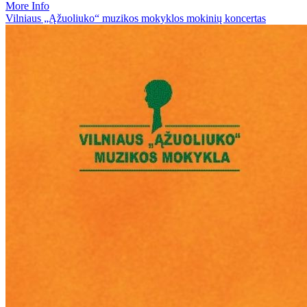
More Info
Vilniaus „Ąžuoliuko“ muzikos mokyklos mokinių koncertas