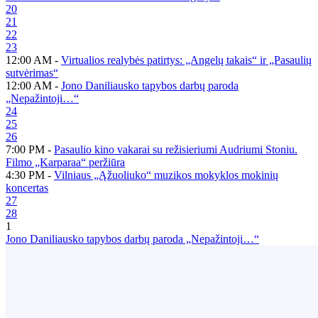
20
21
22
23
12:00 AM -
Virtualios realybės patirtys: „Angelų takais“ ir „Pasaulių
sutvėrimas“
12:00 AM -
Jono Daniliausko tapybos darbų paroda
„Nepažintoji…“
24
25
26
7:00 PM -
Pasaulio kino vakarai su režisieriumi Audriumi Stoniu.
Filmo „Karparaa“ peržiūra
4:30 PM -
Vilniaus „Ąžuoliuko“ muzikos mokyklos mokinių
koncertas
27
28
1
Jono Daniliausko tapybos darbų paroda „Nepažintoji…“