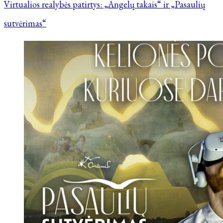
Virtualios realybės patirtys: „Angelų takais“ ir „Pasaulių
sutvėrimas“