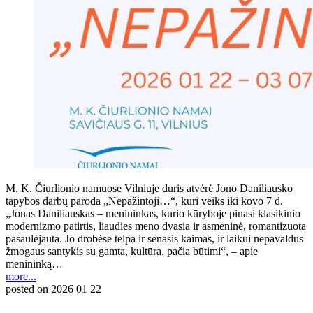
M. K. Čiurlionio namuose Vilniuje duris atvėrė Jono Daniliausko
tapybos darbų paroda „Nepažintoji…“, kuri veiks iki kovo 7 d.
„Jonas Daniliauskas – menininkas, kurio kūryboje pinasi klasikinio
modernizmo patirtis, liaudies meno dvasia ir asmeninė, romantizuota
pasaulėjauta. Jo drobėse telpa ir senasis kaimas, ir laikui nepavaldus
žmogaus santykis su gamta, kultūra, pačia būtimi“, – apie
menininką…
more...
posted on
2026 01 22