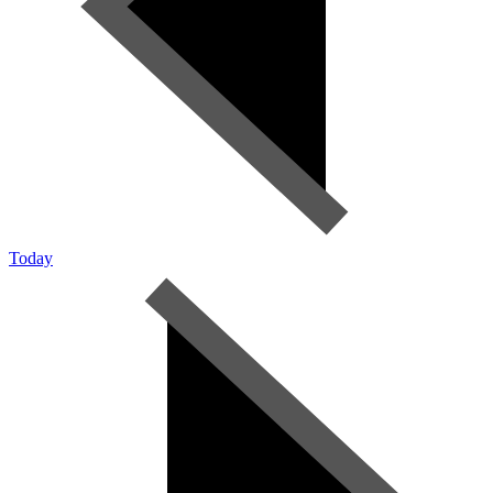
Today