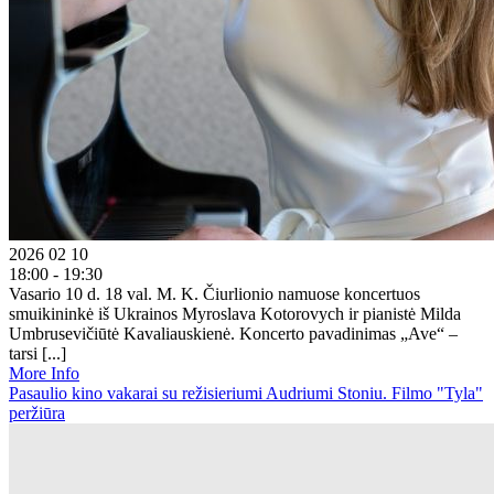
2026 02 10
18:00 - 19:30
Vasario 10 d. 18 val. M. K. Čiurlionio namuose koncertuos
smuikininkė iš Ukrainos Myroslava Kotorovych ir pianistė Milda
Umbrusevičiūtė Kavaliauskienė. Koncerto pavadinimas „Ave“ –
tarsi [...]
More Info
Pasaulio kino vakarai su režisieriumi Audriumi Stoniu. Filmo "Tyla"
peržiūra