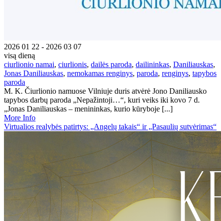
2026 01 22 - 2026 03 07
visą dieną
ciurlionio namai
,
ciurlionis
,
dailės paroda
,
dailininkas
,
Daniliauskas
,
Jonas Daniliauskas
,
nemokamas renginys
,
paroda
,
renginys
,
tapybos
paroda
M. K. Čiurlionio namuose Vilniuje duris atvėrė Jono Daniliausko
tapybos darbų paroda „Nepažintoji…“, kuri veiks iki kovo 7 d.
„Jonas Daniliauskas – menininkas, kurio kūryboje [...]
More Info
Virtualios realybės patirtys: „Angelų takais“ ir „Pasaulių sutvėrimas“