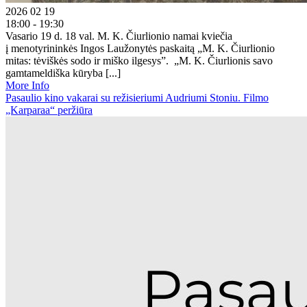
2026 02 19
18:00 - 19:30
Vasario 19 d. 18 val. M. K. Čiurlionio namai kviečia
į menotyrininkės Ingos Laužonytės paskaitą „M. K. Čiurlionio
mitas: tėviškės sodo ir miško ilgesys”. „M. K. Čiurlionis savo
gamtameldiška kūryba [...]
More Info
Pasaulio kino vakarai su režisieriumi Audriumi Stoniu. Filmo
„Karparaa“ peržiūra