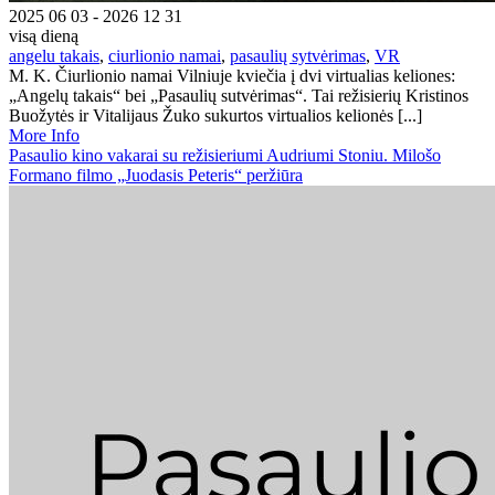
2025 06 03 - 2026 12 31
visą dieną
angelu takais
,
ciurlionio namai
,
pasaulių sytvėrimas
,
VR
M. K. Čiurlionio namai Vilniuje kviečia į dvi virtualias keliones:
„Angelų takais“ bei „Pasaulių sutvėrimas“. Tai režisierių Kristinos
Buožytės ir Vitalijaus Žuko sukurtos virtualios kelionės [...]
More Info
Pasaulio kino vakarai su režisieriumi Audriumi Stoniu. Milošo
Formano filmo „Juodasis Peteris“ peržiūra