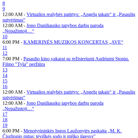
8
9
12:00 AM -
Virtualios realybės patirtys: „Angelų takais“ ir „Pasaulių
sutvėrimas“
12:00 AM -
Jono Daniliausko tapybos darbų paroda
„Nepažintoji…“
10
6:00 PM -
KAMERINĖS MUZIKOS KONCERTAS „AVE“
11
12
7:00 PM -
Pasaulio kino vakarai su režisieriumi Audriumi Stoniu.
Filmo "Tyla" peržiūra
13
14
15
16
12:00 AM -
Virtualios realybės patirtys: „Angelų takais“ ir „Pasaulių
sutvėrimas“
12:00 AM -
Jono Daniliausko tapybos darbų paroda
„Nepažintoji…“
17
18
19
6:00 PM -
Menotyrininkės Ingos Laužonytės paskaita „M. K.
Čiurlionio mitas: tėviškės sodo ir miško ilgesys”